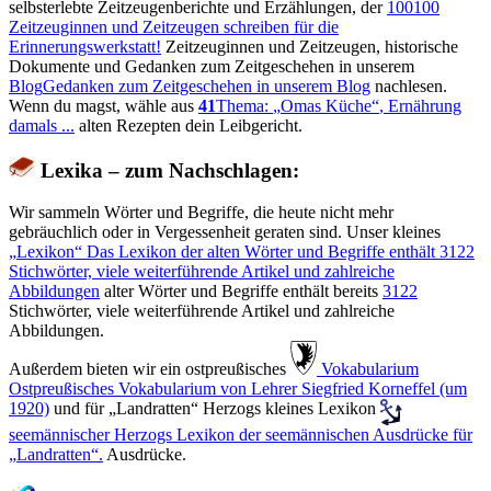
selbsterlebte Zeitzeugenberichte und Erzählungen, der
100
100
Zeitzeuginnen und Zeitzeugen schreiben für die
Erinnerungswerkstatt!
Zeitzeuginnen und Zeitzeugen, historische
Dokumente und Gedanken zum Zeitgeschehen in unserem
Blog
Gedanken zum Zeitgeschehen in unserem Blog
nachlesen.
Wenn du magst, wähle aus
41
Thema:
Omas Küche
, Ernährung
damals ...
alten Rezepten dein Leibgericht.
Lexika – zum Nachschlagen:
Wir sammeln Wörter und Begriffe, die heute nicht mehr
gebräuchlich oder in Vergessenheit geraten sind. Unser kleines
Lexikon
Das Lexikon der alten Wörter und Begriffe enthält
3122
Stichwörter, viele weiterführende Artikel und zahlreiche
Abbildungen
alter Wörter und Begriffe enthält bereits
3122
Stichwörter, viele weiterführende Artikel und zahlreiche
Abbildungen.
Außerdem bieten wir ein ostpreußisches
️ Vokabularium
Ostpreußisches Vokabularium von Lehrer Siegfried Korneffel (um
1920)
und für
Landratten
Herzogs kleines Lexikon
seemännischer
Herzogs Lexikon der seemännischen Ausdrücke für
Landratten
.
Ausdrücke.