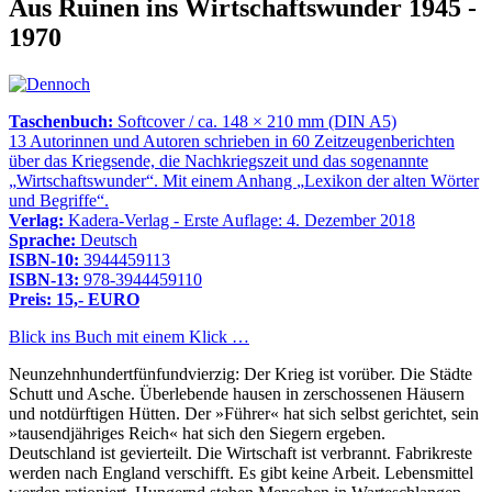
Aus Ruinen ins Wirtschaftswunder 1945 -
1970
Taschenbuch:
Softcover / ca. 148 × 210 mm (DIN A5)
13 Autorinnen und Autoren schrieben in 60 Zeitzeugenberichten
über das Kriegsende, die Nachkriegszeit und das sogenannte
Wirtschaftswunder
. Mit einem Anhang
Lexikon der alten Wörter
und Begriffe
.
Verlag:
Kadera-Verlag - Erste Auflage: 4. Dezember 2018
Sprache:
Deutsch
ISBN-10:
3944459113
ISBN-13:
978-3944459110
Preis: 15,- EURO
Blick ins Buch mit einem Klick …
Neunzehnhundertfünfundvierzig: Der Krieg ist vorüber. Die Städte
Schutt und Asche. Überlebende hausen in zerschossenen Häusern
und notdürftigen Hütten. Der »Führer« hat sich selbst gerichtet, sein
»tausendjähriges Reich« hat sich den Siegern ergeben.
Deutschland ist gevierteilt. Die Wirtschaft ist verbrannt. Fabrikreste
werden nach England verschifft. Es gibt keine Arbeit. Lebensmittel