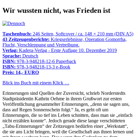
Wir wussten nicht, was Frieden ist
Taschenbuch:
246 Seiten, Softcover / ca. 148 × 210 mm (DIN A5)
43 Zeitzeugenberichte:
Kriegserlebnisse, Operation Gomorrha,
Flucht, Verschleppung und Vertreibung.
Verlag:
Kadera-Verlag - Erste Auflage 10. Dezember 2019
Sprache:
Deutsch
ISBN:
978-3-948218-12-6 Paperback
ISBN:
978-3-948218-13-3 e-Book
Preis: 14,- EURO
Blick ins Buch mit einem Klick …
Erinnerungen sind Quellen der Zuversicht, schrieb Norderstedts
Stadtpräsidentin Kathrin Oehme in ihrem Grußwort zur ersten
Veröffentlichung gesammelter Erinnerungen,
denn sie sagen uns,
dass auf Regen Sonnenschein folgt.
Ja, es geht oft um
Erinnerungen, die so tief ins Leben schnitten, dass man sie
einfach
nicht erzählen konnte
. Jedoch gerade diese lange verschütteten
Tabu-Erinnerungen
der Zeitzeugen bedürfen einer
Werkstatt
,
die sie ans Licht bringen, weil die Gesellschaft aus ihnen lernen und