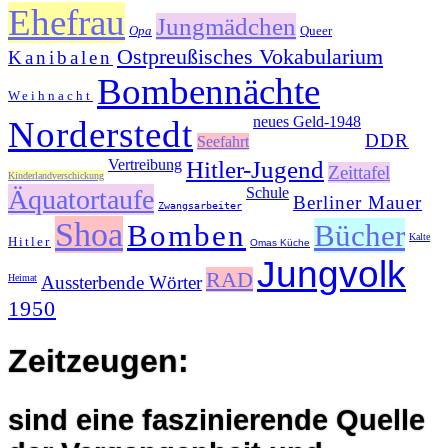
Ehefrau
Jungmädchen
Opa
Queer
Ostpreußisches Vokabularium
Kanibalen
Bombennächte
Weihnacht
neues Geld-1948
Norderstedt
DDR
Seefahrt
Vertreibung
Hitler-Jugend
Zeittafel
Kinderlandverschickung
Äquatortaufe
Schule
Berliner Mauer
Zwangsarbeiter
Shoa
Bomben
Bücher
Kalte
Hitler
Omas Küche
Jungvolk
RAD
Heimat
Aussterbende Wörter
1950
Zeitzeugen:
sind eine faszinierende Quelle