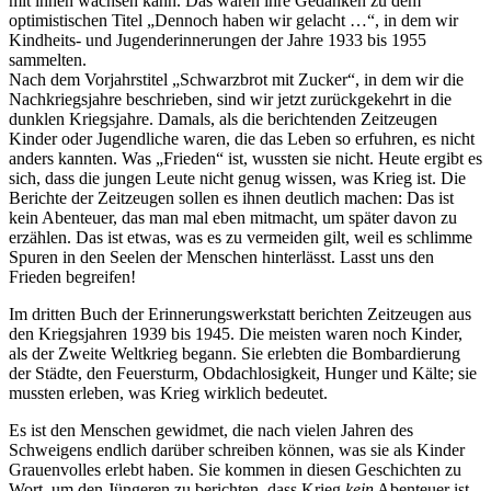
mit ihnen wachsen kann. Das waren ihre Gedanken zu dem
optimistischen Titel
Dennoch haben wir gelacht …
, in dem wir
Kindheits- und Jugenderinnerungen der Jahre 1933 bis 1955
sammelten.
Nach dem Vorjahrstitel
Schwarzbrot mit Zucker
, in dem wir die
Nachkriegsjahre beschrieben, sind wir jetzt zurückgekehrt in die
dunklen Kriegsjahre. Damals, als die berichtenden Zeitzeugen
Kinder oder Jugendliche waren, die das Leben so erfuhren, es nicht
anders kannten. Was
Frieden
ist, wussten sie nicht. Heute ergibt es
sich, dass die jungen Leute nicht genug wissen, was Krieg ist. Die
Berichte der Zeitzeugen sollen es ihnen deutlich machen: Das ist
kein Abenteuer, das man mal eben mitmacht, um später davon zu
erzählen. Das ist etwas, was es zu vermeiden gilt, weil es schlimme
Spuren in den Seelen der Menschen hinterlässt. Lasst uns den
Frieden begreifen!
Im dritten Buch der Erinnerungswerkstatt berichten Zeitzeugen aus
den Kriegsjahren 1939 bis 1945. Die meisten waren noch Kinder,
als der Zweite Weltkrieg begann. Sie erlebten die Bombardierung
der Städte, den Feuersturm, Obdachlosigkeit, Hunger und Kälte; sie
mussten erleben, was Krieg wirklich bedeutet.
Es ist den Menschen gewidmet, die nach vielen Jahren des
Schweigens endlich darüber schreiben können, was sie als Kinder
Grauenvolles erlebt haben. Sie kommen in diesen Geschichten zu
Wort, um den Jüngeren zu berichten, dass Krieg
kein
Abenteuer ist.