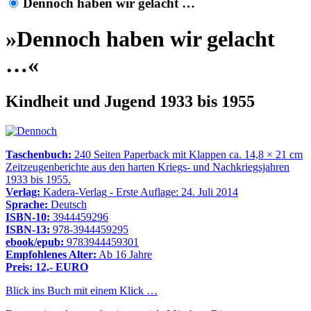
Dennoch haben wir gelacht …
»Dennoch haben wir gelacht
…«
Kindheit und Jugend 1933 bis 1955
Taschenbuch:
240 Seiten Paperback mit Klappen ca. 14,8 × 21 cm
Zeitzeugenberichte aus den harten Kriegs- und Nachkriegsjahren
1933 bis 1955.
Verlag:
Kadera-Verlag - Erste Auflage: 24. Juli 2014
Sprache:
Deutsch
ISBN-10:
3944459296
ISBN-13:
978-3944459295
ebook/epub:
9783944459301
Empfohlenes Alter:
Ab 16 Jahre
Preis: 12,- EURO
Blick ins Buch mit einem Klick …