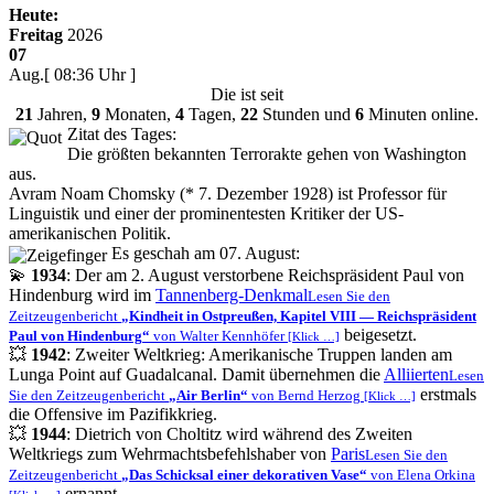
Heute:
Freitag
2026
07
Aug.
[ 08:36 Uhr ]
Die
ist seit
21
Jahren,
9
Monaten,
4
Tagen,
22
Stunden und
6
Minuten online.
Zitat des Tages:
Die größten bekannten Terrorakte gehen von Washington
aus.
Avram Noam Chomsky (* 7. Dezember 1928) ist Professor für
Linguistik und einer der prominentesten Kritiker der US-
amerikanischen Politik.
Es geschah am 07. August:
💫
1934
: Der am 2. August verstorbene Reichspräsident Paul von
Hindenburg wird im
Tannenberg-Denkmal
Lesen Sie den
Zeitzeugenbericht
Kindheit in Ostpreußen, Kapitel VIII — Reichspräsident
beigesetzt.
Paul von Hindenburg
von Walter Kennhöfer
[Klick …]
💥
1942
: Zweiter Weltkrieg: Amerikanische Truppen landen am
Lunga Point auf Guadalcanal. Damit übernehmen die
Alliierten
Lesen
erstmals
Sie den Zeitzeugenbericht
Air Berlin
von Bernd Herzog
[Klick …]
die Offensive im Pazifikkrieg.
💥
1944
: Dietrich von Choltitz wird während des Zweiten
Weltkriegs zum Wehrmachtsbefehlshaber von
Paris
Lesen Sie den
Zeitzeugenbericht
Das Schicksal einer dekorativen Vase
von Elena Orkina
ernannt.