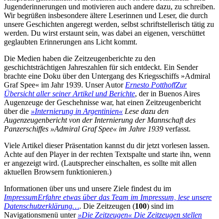
Jugenderinnerungen und motivieren auch andere dazu, zu schreiben.
Wir begrüßen insbesondere ältere Leserinnen und Leser, die durch
unsere Geschichten angeregt werden, selbst schriftstellerisch tätig zu
werden. Du wirst erstaunt sein, was dabei an eigenen, verschüttet
geglaubten Erinnerungen ans Licht kommt.
Die Medien haben die Zeitzeugenberichte zu den
geschichtsträchtigen Jahreszahlen für sich entdeckt. Ein Sender
brachte eine Doku über den Untergang des Kriegsschiffs »Admiral
Graf Spee« im Jahr 1939. Unser Autor
Ernesto Potthoff
Zur
Übersicht aller seiner Artikel und Berichte
, der in Buenos Aires
Augenzeuge der Geschehnisse war, hat einen Zeitzeugenbericht
über die
»Internierung in Argentinien«
Lese dazu den
Augenzeugenbericht von der Internierung der Mannschaft des
Panzerschiffes »Admiral Graf Spee« im Jahre 1939
verfasst.
Viele Artikel dieser Präsentation kannst du dir jetzt vorlesen lassen.
Achte auf den Player in der rechten Textspalte und starte ihn, wenn
er angezeigt wird. (Lautsprecher einschalten, es sollte mit allen
aktuellen Browsern funktionieren.)
Informationen über uns und unsere Ziele findest du im
Impressum
Erfahre etwas über das Team im Impressum, lese unsere
Datenschutzerklärung…
. Die Zeitzeugen (
100
) sind im
Navigationsmenü unter
»Die Zeitzeugen«
Die Zeitzeugen stellen