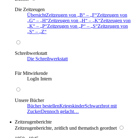
Die Zeitzeugen
Übersicht
Zeitzeugen von
B
–
F
Zeitzeugen von
G
–
H
Zeitzeugen von
H
–
K
Zeitzeugen von
K
–
P
Zeitzeugen von
P
–
S
Zeitzeugen von
S
–
Z
Schreibwerkstatt
Die Schreibwerkstatt
Für Mitwirkende
LogIn Intern
Unsere Bücher
Bücher bestellen
Kriegskinder
Schwarzbrot mit
Zucker
Dennoch gelacht…
Zeitzeugenberichte
Zeitzeugenberichte, zeitlich und thematisch geordnet