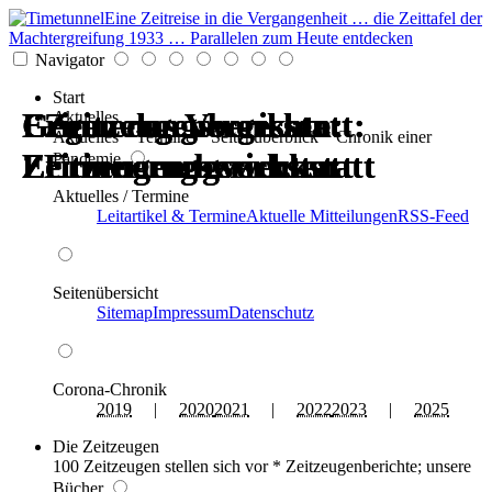
Eine Zeitreise in die Vergangenheit … die Zeittafel der
Machtergreifung 1933 … Parallelen zum Heute entdecken
Navigator
Start
Erinnerungswerkstatt:
Gegen das Vergessen:
Erinnerungswerkstatt:
Gegen das Vergessen:
Zeitzeugenberichte:
Zeitzeugenberichte:
Aktuelles
Aktuelles * Termine * Seitenüberblick * Chronik einer
Zeitzeugen berichten
Erinnerungswerkstatt
Zeitzeugen berichten
Erinnerungswerkstatt
Erinnerungswerkstatt
Erinnerungswerkstatt
Pandemie
Aktuelles / Termine
Leitartikel & Termine
Aktuelle Mitteilungen
RSS-Feed
Seitenübersicht
Sitemap
Impressum
Datenschutz
Corona-Chronik
2019
|
2020
2021
|
2022
2023
|
2025
Die Zeitzeugen
100 Zeitzeugen stellen sich vor * Zeitzeugenberichte; unsere
Bücher