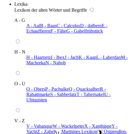
Lexika
Lexikon der alten Wörter und Begriffe
A - G
A - Aal
B - Baas
C - Calculus
D - dalbern
E -
Echauffieren
F - Fähe
G - Gabelfrühstück
H - N
H - Haarnetz
I - Ibex
J - Jach
K - Kaap
L - Laberdan
M -
Machorka
N - Nabob
O - U
O - Obers
P - Pachulke
Q - Quacksalber
R -
Rabattmarke
S - Sabberlatz
T - Tabernakel
U -
Ubiquisten
V - Z
V - Vabanque
W - Wackelpeter
X - Xanthippe
Y -
Yacht
Z - Zabel
️ Maritimes Lexikon
️ Ostpreußen-