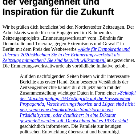
der Vergangenheit und
Inspiration für die Zukunft
Wir begrüßen dich herzlichst bei den Norderstedter Zeitzeugen. Der
Arbeitskreis wurde für sein Engagement im Rahmen des
Zeitzeugenprojekts „Erinnerungswerkstatt“ vom „Bündnis für
Demokratie und Toleranz, gegen Extremismus und Gewalt“ in
Berlin mit dem Preis des Wettbewerbs
»Aktiv für Demokratie und
Toleranz 2020«
Möchten Sie in der Erinnerungswerkstatt als
Zeitzeuge mitmachen? Sie sind herzlich willkommen!
ausgezeichnet.
Die Erinnerungswerkstattwurde als vorbildliche Initiative gelobt.
Auf den nachfolgenden Seiten bieten wir dir interessante
Berichte aus erster Hand. Zum besseren Verständnis der
Zeitzeugenberichte kannst du dich jetzt auch mit der
Zusammenstellung wichtiger Daten in Form einer
»Zeittafel
der Machtergreifung 1933«
Angriffe auf die Pressefreiheit,
Propaganda, Verschwörungstheorien und Lügen sind nicht
neu, wenn eine demokratische Staatsform in ein
Präsidialsystem, oder deutlicher: in eine Diktatur
gewandelt werden soll. Deutschland hat es 1933 erlebt!
geschichtlich informieren. Die Parallele zur heutigen
politischen Entwicklung überrascht und beunruhigt.