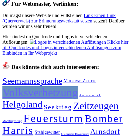
Für Webmaster, Verlinken:
Du magst unsere Website und willst einen
Link
Einen Link
(Querverweis) zur Erinnerungswerkstatt setzen
setzen? Darüber
würden wir uns sehr freuen!
Hier findest du Quellcode und Logos in verschiedenen
Auflösungen:
Klicke hier
für Quellcodes und Logos in verschiedenen Auflösungen zum
Einbinden in Ihr Webprojekt
Das könnte dich auch interessieren:
Seemannssprache
Moderne Zeiten
Volksverhetzung
Automobil
Helgoland
Zeitzeugen
Seekrieg
Feuersturm
Bomber
Machtergreifung
Harris
Arnsdorf
Stahlgewitter
historische Dokumente