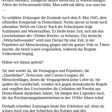
werden rationiert. Hungernd stehen Menschen in Warteschlangen.
Allein der Schwarzmarkt blüht. Man zahlt mit allem, was man hat
…
So schildern Zeitzeugen die Zustände nach dem 8. Mai 1945, dem
offiziellen Kriegsende in Deutschland. Nichts davon ist heute noch
erkennbar. Welch ein Glück! Nach der Schockstarre folgt
Aufräumen und Wiederaufbau. Es bleibt keine Zeit, sich mit den
Geschehnissen des »Dritten Reichs« zu befassen. Das deutsche
Wirtschaftswunder
wird zum Deckel für eine Zeit, in der
Populisten auf Menschenfang gingen und ein ganzes Volk zu Tätern
machte, die bereit waren wegzusehen, während das Regime
Völkermord beging.
Haben wir daraus gelernt?
Sie sind wieder da, die Demagogen und Populisten, die
Querdenker
, Holocaust- und Corona-Leugner, die
Menschenfänger, denen die Vergangenheit keine Lehre ist. Sie
spalten die Gesellschaft, wenden sich gegen demokratische Regeln
und vergiften den Unwissenden die Gedanken mit Parolen aus
Deutschlands dunkelsten Jahren. Sie hängen den Legenden nach,
die das Reichspropagadaministerium in den 1930er Jahren schuf.
Deshalb schreiben Zeitzeugen heute ihre Erlebnisse auf, denn sie
wissen noch von den Schrecken des Krieges und den