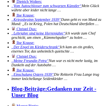
Dietrich Wolters:
Vom Autoschlosser zum schwarzen Künstler
Mein Glück
währte aber leider nicht lange …
Ilse Krause:
Kriegsbeginn September 1939
Dann geht es von Mund zu
Mund: „Es ist Krieg, Polen hat Deutschland überfallen …
Christel Dux:
Lehrjahre sind keine Herrenjahre
Ich wurde zum Chef
geschickt, um einen „Kümmelspalter“ zu holen …
Ilse Krause:
Der Engel im Kleiderschrank
Ich kam an ein großes,
eisernes Tor, das unheimlich quietschte …
Christel Dux:
Meine Freundin Petra
Nun war es nicht mehr lustig, im
Dunkeln auf der Autobahn …
Ilse Krause:
Einschulung Ostern 1939
Die Rektorin Frau Lange trug
immer knöchellange Seidenkleider …
Blog-Beiträge:
Gedanken zur Zeit -
Unser Blog
Margot Bintig: