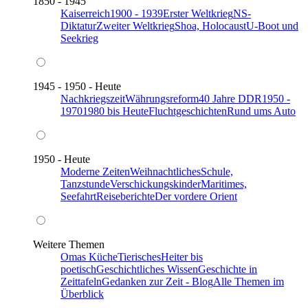
1850 - 1945
Kaiserreich
1900 - 1939
Erster Weltkrieg
NS-
Diktatur
Zweiter Weltkrieg
Shoa, Holocaust
U-Boot und
Seekrieg
1945 - 1950 - Heute
Nachkriegszeit
Währungsreform
40 Jahre DDR
1950 -
1970
1980 bis Heute
Fluchtgeschichten
Rund ums Auto
1950 - Heute
Moderne Zeiten
Weihnachtliches
Schule,
Tanzstunde
Verschickungskinder
Maritimes,
Seefahrt
Reiseberichte
Der vordere Orient
Weitere Themen
Omas Küche
Tierisches
Heiter bis
poetisch
Geschichtliches Wissen
Geschichte in
Zeittafeln
Gedanken zur Zeit - Blog
Alle Themen im
Überblick