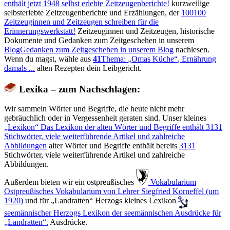
enthält jetzt
1948
selbst erlebte Zeitzeugenberichte!
kurzweilige
selbsterlebte Zeitzeugenberichte und Erzählungen, der
100
100
Zeitzeuginnen und Zeitzeugen schreiben für die
Erinnerungswerkstatt!
Zeitzeuginnen und Zeitzeugen, historische
Dokumente und Gedanken zum Zeitgeschehen in unserem
Blog
Gedanken zum Zeitgeschehen in unserem Blog
nachlesen.
Wenn du magst, wähle aus
41
Thema:
Omas Küche
, Ernährung
damals ...
alten Rezepten dein Leibgericht.
Lexika – zum Nachschlagen:
Wir sammeln Wörter und Begriffe, die heute nicht mehr
gebräuchlich oder in Vergessenheit geraten sind. Unser kleines
Lexikon
Das Lexikon der alten Wörter und Begriffe enthält
3131
Stichwörter, viele weiterführende Artikel und zahlreiche
Abbildungen
alter Wörter und Begriffe enthält bereits
3131
Stichwörter, viele weiterführende Artikel und zahlreiche
Abbildungen.
Außerdem bieten wir ein ostpreußisches
️ Vokabularium
Ostpreußisches Vokabularium von Lehrer Siegfried Korneffel (um
1920)
und für
Landratten
Herzogs kleines Lexikon
seemännischer
Herzogs Lexikon der seemännischen Ausdrücke für
Landratten
.
Ausdrücke.