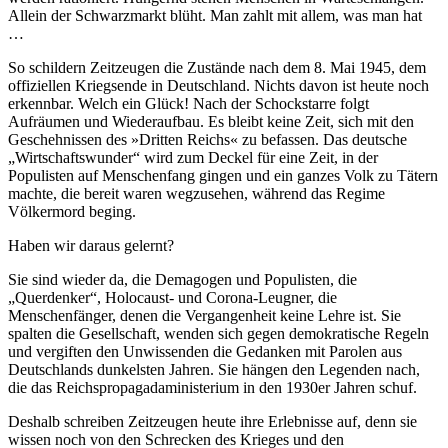
Allein der Schwarzmarkt blüht. Man zahlt mit allem, was man hat
…
So schildern Zeitzeugen die Zustände nach dem 8. Mai 1945, dem
offiziellen Kriegsende in Deutschland. Nichts davon ist heute noch
erkennbar. Welch ein Glück! Nach der Schockstarre folgt
Aufräumen und Wiederaufbau. Es bleibt keine Zeit, sich mit den
Geschehnissen des »Dritten Reichs« zu befassen. Das deutsche
Wirtschaftswunder
wird zum Deckel für eine Zeit, in der
Populisten auf Menschenfang gingen und ein ganzes Volk zu Tätern
machte, die bereit waren wegzusehen, während das Regime
Völkermord beging.
Haben wir daraus gelernt?
Sie sind wieder da, die Demagogen und Populisten, die
Querdenker
, Holocaust- und Corona-Leugner, die
Menschenfänger, denen die Vergangenheit keine Lehre ist. Sie
spalten die Gesellschaft, wenden sich gegen demokratische Regeln
und vergiften den Unwissenden die Gedanken mit Parolen aus
Deutschlands dunkelsten Jahren. Sie hängen den Legenden nach,
die das Reichspropagadaministerium in den 1930er Jahren schuf.
Deshalb schreiben Zeitzeugen heute ihre Erlebnisse auf, denn sie
wissen noch von den Schrecken des Krieges und den