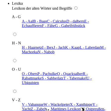
Lexika
Lexikon der alten Wörter und Begriffe
A - G
A - Aal
B - Baas
C - Calculus
D - dalbern
E -
Echauffieren
F - Fähe
G - Gabelfrühstück
H - N
H - Haarnetz
I - Ibex
J - Jach
K - Kaap
L - Laberdan
M -
Machorka
N - Nabob
O - U
O - Obers
P - Pachulke
Q - Quacksalber
R -
Rabattmarke
S - Sabberlatz
T - Tabernakel
U -
Ubiquisten
V - Z
V - Vabanque
W - Wackelpeter
X - Xanthippe
Y -
Yacht
Z - Zabel
️ Maritimes Lexikon
️ Ostpreußen-