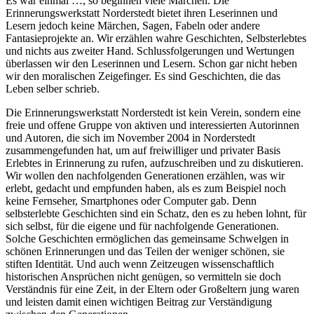
Es war einmal …, so beginnen viele Märchen. Die
Erinnerungswerkstatt Norderstedt bietet ihren Leserinnen und
Lesern jedoch keine Märchen, Sagen, Fabeln oder andere
Fantasieprojekte an. Wir erzählen wahre Geschichten, Selbsterlebtes
und nichts aus zweiter Hand. Schlussfolgerungen und Wertungen
überlassen wir den Leserinnen und Lesern. Schon gar nicht heben
wir den moralischen Zeigefinger. Es sind Geschichten, die das
Leben selber schrieb.
Die Erinnerungswerkstatt Norderstedt ist kein Verein, sondern eine
freie und offene Gruppe von aktiven und interessierten Autorinnen
und Autoren, die sich im November 2004 in Norderstedt
zusammengefunden hat, um auf freiwilliger und privater Basis
Erlebtes in Erinnerung zu rufen, aufzuschreiben und zu diskutieren.
Wir wollen den nachfolgenden Generationen erzählen, was wir
erlebt, gedacht und empfunden haben, als es zum Beispiel noch
keine Fernseher, Smartphones oder Computer gab. Denn
selbsterlebte Geschichten sind ein Schatz, den es zu heben lohnt, für
sich selbst, für die eigene und für nachfolgende Generationen.
Solche Geschichten ermöglichen das gemeinsame Schwelgen in
schönen Erinnerungen und das Teilen der weniger schönen, sie
stiften Identität. Und auch wenn Zeitzeugen wissenschaftlich
historischen Ansprüchen nicht genügen, so vermitteln sie doch
Verständnis für eine Zeit, in der Eltern oder Großeltern jung waren
und leisten damit einen wichtigen Beitrag zur Verständigung