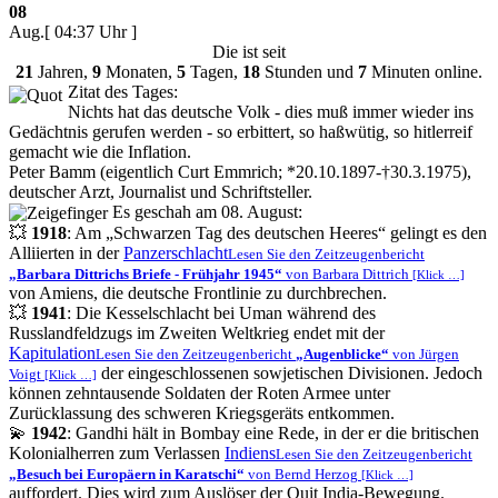
08
Aug.
[ 04:37 Uhr ]
Die
ist seit
21
Jahren,
9
Monaten,
5
Tagen,
18
Stunden und
7
Minuten online.
Zitat des Tages:
Nichts hat das deutsche Volk - dies muß immer wieder ins
Gedächtnis gerufen werden - so erbittert, so haßwütig, so hitlerreif
gemacht wie die Inflation.
Peter Bamm (eigentlich Curt Emmrich; *20.10.1897-†30.3.1975),
deutscher Arzt, Journalist und Schriftsteller.
Es geschah am 08. August:
💥
1918
: Am
Schwarzen Tag des deutschen Heeres
gelingt es den
Alliierten in der
Panzerschlacht
Lesen Sie den Zeitzeugenbericht
Barbara Dittrichs Briefe - Frühjahr 1945
von Barbara Dittrich
[Klick …]
von Amiens, die deutsche Frontlinie zu durchbrechen.
💥
1941
: Die Kesselschlacht bei Uman während des
Russlandfeldzugs im Zweiten Weltkrieg endet mit der
Kapitulation
Lesen Sie den Zeitzeugenbericht
Augenblicke
von Jürgen
der eingeschlossenen sowjetischen Divisionen. Jedoch
Voigt
[Klick …]
können zehntausende Soldaten der Roten Armee unter
Zurücklassung des schweren Kriegsgeräts entkommen.
💫
1942
: Gandhi hält in Bombay eine Rede, in der er die britischen
Kolonialherren zum Verlassen
Indiens
Lesen Sie den Zeitzeugenbericht
Besuch bei Europäern in Karatschi
von Bernd Herzog
[Klick …]
auffordert. Dies wird zum Auslöser der Quit India-Bewegung.