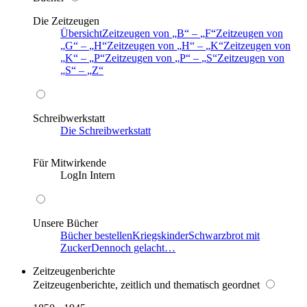
Die Zeitzeugen
Übersicht
Zeitzeugen von
B
–
F
Zeitzeugen von
G
–
H
Zeitzeugen von
H
–
K
Zeitzeugen von
K
–
P
Zeitzeugen von
P
–
S
Zeitzeugen von
S
–
Z
Schreibwerkstatt
Die Schreibwerkstatt
Für Mitwirkende
LogIn Intern
Unsere Bücher
Bücher bestellen
Kriegskinder
Schwarzbrot mit
Zucker
Dennoch gelacht…
Zeitzeugenberichte
Zeitzeugenberichte, zeitlich und thematisch geordnet