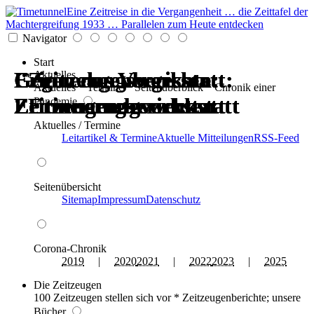
Eine Zeitreise in die Vergangenheit … die Zeittafel der
Machtergreifung 1933 … Parallelen zum Heute entdecken
Navigator
Start
Erinnerungswerkstatt:
Gegen das Vergessen:
Erinnerungswerkstatt:
Gegen das Vergessen:
Zeitzeugenberichte:
Zeitzeugenberichte:
Aktuelles
Aktuelles * Termine * Seitenüberblick * Chronik einer
Zeitzeugen berichten
Erinnerungswerkstatt
Zeitzeugen berichten
Erinnerungswerkstatt
Erinnerungswerkstatt
Erinnerungswerkstatt
Pandemie
Aktuelles / Termine
Leitartikel & Termine
Aktuelle Mitteilungen
RSS-Feed
Seitenübersicht
Sitemap
Impressum
Datenschutz
Corona-Chronik
2019
|
2020
2021
|
2022
2023
|
2025
Die Zeitzeugen
100 Zeitzeugen stellen sich vor * Zeitzeugenberichte; unsere
Bücher