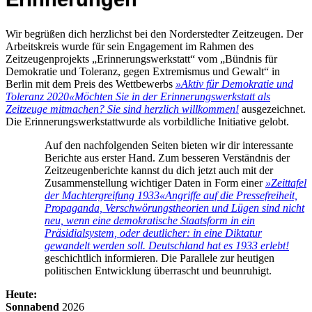
Wir begrüßen dich herzlichst bei den Norderstedter Zeitzeugen. Der
Arbeitskreis wurde für sein Engagement im Rahmen des
Zeitzeugenprojekts „Erinnerungswerkstatt“ vom „Bündnis für
Demokratie und Toleranz, gegen Extremismus und Gewalt“ in
Berlin mit dem Preis des Wettbewerbs
»Aktiv für Demokratie und
Toleranz 2020«
Möchten Sie in der Erinnerungswerkstatt als
Zeitzeuge mitmachen? Sie sind herzlich willkommen!
ausgezeichnet.
Die Erinnerungswerkstattwurde als vorbildliche Initiative gelobt.
Auf den nachfolgenden Seiten bieten wir dir interessante
Berichte aus erster Hand. Zum besseren Verständnis der
Zeitzeugenberichte kannst du dich jetzt auch mit der
Zusammenstellung wichtiger Daten in Form einer
»Zeittafel
der Machtergreifung 1933«
Angriffe auf die Pressefreiheit,
Propaganda, Verschwörungstheorien und Lügen sind nicht
neu, wenn eine demokratische Staatsform in ein
Präsidialsystem, oder deutlicher: in eine Diktatur
gewandelt werden soll. Deutschland hat es 1933 erlebt!
geschichtlich informieren. Die Parallele zur heutigen
politischen Entwicklung überrascht und beunruhigt.
Heute:
Sonnabend
2026