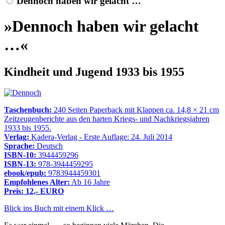
Dennoch haben wir gelacht …
»Dennoch haben wir gelacht
…«
Kindheit und Jugend 1933 bis 1955
Taschenbuch:
240 Seiten Paperback mit Klappen ca. 14,8 × 21 cm
Zeitzeugenberichte aus den harten Kriegs- und Nachkriegsjahren
1933 bis 1955.
Verlag:
Kadera-Verlag - Erste Auflage: 24. Juli 2014
Sprache:
Deutsch
ISBN-10:
3944459296
ISBN-13:
978-3944459295
ebook/epub:
9783944459301
Empfohlenes Alter:
Ab 16 Jahre
Preis: 12,- EURO
Blick ins Buch mit einem Klick …