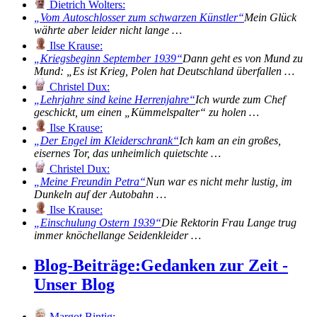
Dietrich Wolters:
Vom Autoschlosser zum schwarzen Künstler
Mein Glück
währte aber leider nicht lange …
Ilse Krause:
Kriegsbeginn September 1939
Dann geht es von Mund zu
Mund: „Es ist Krieg, Polen hat Deutschland überfallen …
Christel Dux:
Lehrjahre sind keine Herrenjahre
Ich wurde zum Chef
geschickt, um einen „Kümmelspalter“ zu holen …
Ilse Krause:
Der Engel im Kleiderschrank
Ich kam an ein großes,
eisernes Tor, das unheimlich quietschte …
Christel Dux:
Meine Freundin Petra
Nun war es nicht mehr lustig, im
Dunkeln auf der Autobahn …
Ilse Krause:
Einschulung Ostern 1939
Die Rektorin Frau Lange trug
immer knöchellange Seidenkleider …
Blog-Beiträge:
Gedanken zur Zeit -
Unser Blog
Margot Bintig: