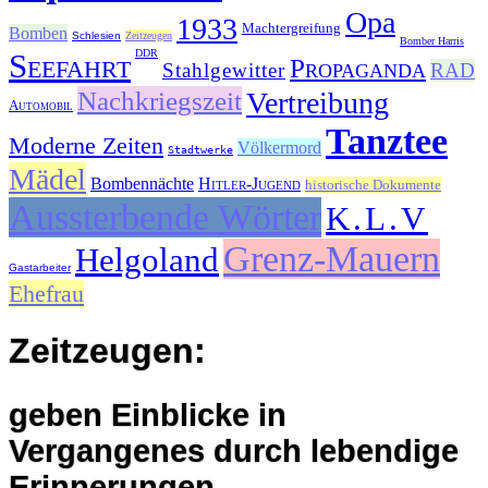
Opa
1933
Machtergreifung
Bomben
Schlesien
Zeitzeugen
Bomber Harris
Seefahrt
DDR
Propaganda
Stahlgewitter
RAD
Nachkriegszeit
Vertreibung
Automobil
Tanztee
Moderne Zeiten
Völkermord
Stadtwerke
Mädel
Bombennächte
Hitler-Jugend
historische Dokumente
Aussterbende Wörter
K.L.V
Grenz-Mauern
Helgoland
Gastarbeiter
Ehefrau
Zeitzeugen:
geben Einblicke in
Vergangenes durch lebendige
Erinnerungen