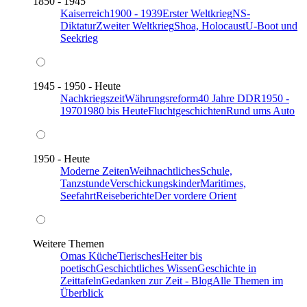
1850 - 1945
Kaiserreich
1900 - 1939
Erster Weltkrieg
NS-
Diktatur
Zweiter Weltkrieg
Shoa, Holocaust
U-Boot und
Seekrieg
1945 - 1950 - Heute
Nachkriegszeit
Währungsreform
40 Jahre DDR
1950 -
1970
1980 bis Heute
Fluchtgeschichten
Rund ums Auto
1950 - Heute
Moderne Zeiten
Weihnachtliches
Schule,
Tanzstunde
Verschickungskinder
Maritimes,
Seefahrt
Reiseberichte
Der vordere Orient
Weitere Themen
Omas Küche
Tierisches
Heiter bis
poetisch
Geschichtliches Wissen
Geschichte in
Zeittafeln
Gedanken zur Zeit - Blog
Alle Themen im
Überblick