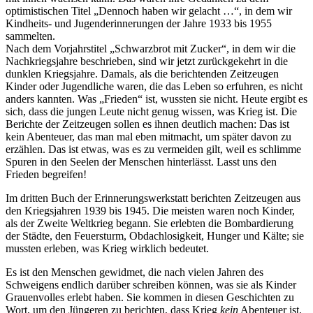
optimistischen Titel
Dennoch haben wir gelacht …
, in dem wir
Kindheits- und Jugenderinnerungen der Jahre 1933 bis 1955
sammelten.
Nach dem Vorjahrstitel
Schwarzbrot mit Zucker
, in dem wir die
Nachkriegsjahre beschrieben, sind wir jetzt zurückgekehrt in die
dunklen Kriegsjahre. Damals, als die berichtenden Zeitzeugen
Kinder oder Jugendliche waren, die das Leben so erfuhren, es nicht
anders kannten. Was
Frieden
ist, wussten sie nicht. Heute ergibt es
sich, dass die jungen Leute nicht genug wissen, was Krieg ist. Die
Berichte der Zeitzeugen sollen es ihnen deutlich machen: Das ist
kein Abenteuer, das man mal eben mitmacht, um später davon zu
erzählen. Das ist etwas, was es zu vermeiden gilt, weil es schlimme
Spuren in den Seelen der Menschen hinterlässt. Lasst uns den
Frieden begreifen!
Im dritten Buch der Erinnerungswerkstatt berichten Zeitzeugen aus
den Kriegsjahren 1939 bis 1945. Die meisten waren noch Kinder,
als der Zweite Weltkrieg begann. Sie erlebten die Bombardierung
der Städte, den Feuersturm, Obdachlosigkeit, Hunger und Kälte; sie
mussten erleben, was Krieg wirklich bedeutet.
Es ist den Menschen gewidmet, die nach vielen Jahren des
Schweigens endlich darüber schreiben können, was sie als Kinder
Grauenvolles erlebt haben. Sie kommen in diesen Geschichten zu
Wort, um den Jüngeren zu berichten, dass Krieg
kein
Abenteuer ist.