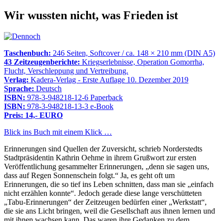
Wir wussten nicht, was Frieden ist
Taschenbuch:
246 Seiten, Softcover / ca. 148 × 210 mm (DIN A5)
43 Zeitzeugenberichte:
Kriegserlebnisse, Operation Gomorrha,
Flucht, Verschleppung und Vertreibung.
Verlag:
Kadera-Verlag - Erste Auflage 10. Dezember 2019
Sprache:
Deutsch
ISBN:
978-3-948218-12-6 Paperback
ISBN:
978-3-948218-13-3 e-Book
Preis: 14,- EURO
Blick ins Buch mit einem Klick …
Erinnerungen sind Quellen der Zuversicht, schrieb Norderstedts
Stadtpräsidentin Kathrin Oehme in ihrem Grußwort zur ersten
Veröffentlichung gesammelter Erinnerungen,
denn sie sagen uns,
dass auf Regen Sonnenschein folgt.
Ja, es geht oft um
Erinnerungen, die so tief ins Leben schnitten, dass man sie
einfach
nicht erzählen konnte
. Jedoch gerade diese lange verschütteten
Tabu-Erinnerungen
der Zeitzeugen bedürfen einer
Werkstatt
,
die sie ans Licht bringen, weil die Gesellschaft aus ihnen lernen und
mit ihnen wachsen kann. Das waren ihre Gedanken zu dem