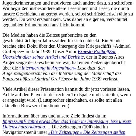
Jugenderinnerungen und motivieren auch andere dazu, zu schreiben.
Wir begrüßen insbesondere ältere Leserinnen und Leser, die durch
unsere Geschichten angeregt werden, selbst schriftstellerisch tätig zu
werden. Du wirst erstaunt sein, was dabei an eigenen, verschüttet
geglaubten Erinnerungen ans Licht kommt.
Die Medien haben die Zeitzeugenberichte zu den
geschichtsträchtigen Jahreszahlen für sich entdeckt. Ein Sender
brachte eine Doku über den Untergang des Kriegsschiffs »Admiral
Graf Spee« im Jahr 1939. Unser Autor
Ernesto Potthoff
Zur
Übersicht aller seiner Artikel und Berichte
, der in Buenos Aires
Augenzeuge der Geschehnisse war, hat einen Zeitzeugenbericht
über die
»Internierung in Argentinien«
Lese dazu den
Augenzeugenbericht von der Internierung der Mannschaft des
Panzerschiffes »Admiral Graf Spee« im Jahre 1939
verfasst.
Viele Artikel dieser Präsentation kannst du dir jetzt vorlesen lassen.
Achte auf den Player in der rechten Textspalte und starte ihn, wenn
er angezeigt wird. (Lautsprecher einschalten, es sollte mit allen
aktuellen Browsern funktionieren.)
Informationen über uns und unsere Ziele findest du im
Impressum
Erfahre etwas über das Team im Impressum, lese unsere
Datenschutzerklärung…
. Die Zeitzeugen (
100
) sind im
Navigationsmenü unter
»Die Zeitzeugen«
Die Zeitzeugen stellen