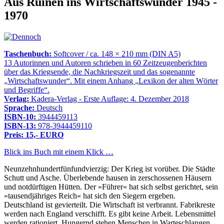
Aus Ruinen ins Wirtschaftswunder 1945 -
1970
Taschenbuch:
Softcover / ca. 148 × 210 mm (DIN A5)
13 Autorinnen und Autoren schrieben in 60 Zeitzeugenberichten
über das Kriegsende, die Nachkriegszeit und das sogenannte
Wirtschaftswunder
. Mit einem Anhang
Lexikon der alten Wörter
und Begriffe
.
Verlag:
Kadera-Verlag - Erste Auflage: 4. Dezember 2018
Sprache:
Deutsch
ISBN-10:
3944459113
ISBN-13:
978-3944459110
Preis: 15,- EURO
Blick ins Buch mit einem Klick …
Neunzehnhundertfünfundvierzig: Der Krieg ist vorüber. Die Städte
Schutt und Asche. Überlebende hausen in zerschossenen Häusern
und notdürftigen Hütten. Der »Führer« hat sich selbst gerichtet, sein
»tausendjähriges Reich« hat sich den Siegern ergeben.
Deutschland ist gevierteilt. Die Wirtschaft ist verbrannt. Fabrikreste
werden nach England verschifft. Es gibt keine Arbeit. Lebensmittel
werden rationiert. Hungernd stehen Menschen in Warteschlangen.