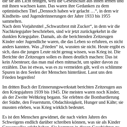
die sie ans Licht bringen, weil die Gesellschaft aus ihnen lernen und
mit ihnen wachsen kann. Das waren ihre Gedanken zu dem
optimistischen Titel
Dennoch haben wir gelacht …
, in dem wir
Kindheits- und Jugenderinnerungen der Jahre 1933 bis 1955
sammelten.
Nach dem Vorjahrstitel
Schwarzbrot mit Zucker
, in dem wir die
Nachkriegsjahre beschrieben, sind wir jetzt zurückgekehrt in die
dunklen Kriegsjahre. Damals, als die berichtenden Zeitzeugen
Kinder oder Jugendliche waren, die das Leben so erfuhren, es nicht
anders kannten. Was
Frieden
ist, wussten sie nicht. Heute ergibt es
sich, dass die jungen Leute nicht genug wissen, was Krieg ist. Die
Berichte der Zeitzeugen sollen es ihnen deutlich machen: Das ist
kein Abenteuer, das man mal eben mitmacht, um später davon zu
erzählen. Das ist etwas, was es zu vermeiden gilt, weil es schlimme
Spuren in den Seelen der Menschen hinterlässt. Lasst uns den
Frieden begreifen!
Im dritten Buch der Erinnerungswerkstatt berichten Zeitzeugen aus
den Kriegsjahren 1939 bis 1945. Die meisten waren noch Kinder,
als der Zweite Weltkrieg begann. Sie erlebten die Bombardierung
der Städte, den Feuersturm, Obdachlosigkeit, Hunger und Kälte; sie
mussten erleben, was Krieg wirklich bedeutet.
Es ist den Menschen gewidmet, die nach vielen Jahren des
Schweigens endlich darüber schreiben können, was sie als Kinder