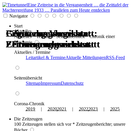
Eine Zeitreise in die Vergangenheit … die Zeittafel der
Machtergreifung 1933 … Parallelen zum Heute entdecken
Navigator
Start
Erinnerungswerkstatt:
Gegen das Vergessen:
Erinnerungswerkstatt:
Gegen das Vergessen:
Zeitzeugenberichte:
Zeitzeugenberichte:
Aktuelles
Aktuelles * Termine * Seitenüberblick * Chronik einer
Zeitzeugen berichten
Erinnerungswerkstatt
Zeitzeugen berichten
Erinnerungswerkstatt
Erinnerungswerkstatt
Erinnerungswerkstatt
Pandemie
Aktuelles / Termine
Leitartikel & Termine
Aktuelle Mitteilungen
RSS-Feed
Seitenübersicht
Sitemap
Impressum
Datenschutz
Corona-Chronik
2019
|
2020
2021
|
2022
2023
|
2025
Die Zeitzeugen
100 Zeitzeugen stellen sich vor * Zeitzeugenberichte; unsere
Bücher