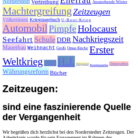
Ehefrau
Norderstedt
Vertreibung
Aussterbende Wörter
Machtergreifung
Zeitzeugen
Völkerringen
Kriegstagebuch
U-Boot-Krieg
Automobil
Pimpfe
Holocaust
Nachkriegszeit
Seefahrt
Schule
DDR
Mauerbau
Erster
Weihnacht
Großi
Omas Küche
Weltkrieg
H.J.
1857
Ostpreußen
Helgoland
Bombennächte
Währungsreform
Bücher
Zeitzeugen:
sind eine faszinierende Quelle
der Vergangenheit
Wir begrüßen dich herzlichst bei den Norderstedter Zeitzeugen. Der
Arbeitskreis wurde für sein Engagement im Rahmen des