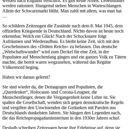
werden nach England verschifft. Es gibt keine Arbeit. Lebensmittel
werden rationiert. Hungernd stehen Menschen in Warteschlangen.
Allein der Schwarzmarkt blüht. Man zahlt mit allem, was man hat
…
So schildern Zeitzeugen die Zustände nach dem 8. Mai 1945, dem
offiziellen Kriegsende in Deutschland. Nichts davon ist heute noch
erkennbar. Welch ein Glück! Nach der Schockstarre folgt
Aufräumen und Wiederaufbau. Es bleibt keine Zeit, sich mit den
Geschehnissen des »Dritten Reichs« zu befassen. Das deutsche
Wirtschaftswunder
wird zum Deckel für eine Zeit, in der
Populisten auf Menschenfang gingen und ein ganzes Volk zu Tätern
machte, die bereit waren wegzusehen, während das Regime
Völkermord beging.
Haben wir daraus gelernt?
Sie sind wieder da, die Demagogen und Populisten, die
Querdenker
, Holocaust- und Corona-Leugner, die
Menschenfänger, denen die Vergangenheit keine Lehre ist. Sie
spalten die Gesellschaft, wenden sich gegen demokratische Regeln
und vergiften den Unwissenden die Gedanken mit Parolen aus
Deutschlands dunkelsten Jahren. Sie hängen den Legenden nach,
die das Reichspropagadaministerium in den 1930er Jahren schuf.
Deshalb schreiben Zeitzeugen heute ihre Erlebnisse auf, denn sie