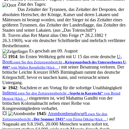
Zitat des Tages:
Das Zeitalter der Tyrannen, das Zeitalter der Despoten, der
absoluten Herrscher, der Könige, Kaiser und deren Lakaien und
Mätressen ist besiegt worden, und der Sieger ist das Zeitalter eines
größeren Tyrannen, das Zeitalter der Landesflagge, das Zeitalter des
Staates und seiner Lakaien. (aus
Das Totenschiff
)
B. Traven alias Ret Marut alias Otto Feige (* 28.2.1882 †
26.3.1969), war ein deutscher Schriftsteller und mehrfach verfilmter
Bestsellerautor.
Es geschah am 09. August:
💥
1914
: Im Ersten Weltkrieg geht mit U 15 das erste deutsche
U-
Boot
Lesen Sie den Zeitzeugenbericht
Kriegstagebuch des Unterseebootes U-
mit seiner Besatzung verloren. Der
466
von Walter Kennhöfer
[Klick …]
britische Leichte Kreuzer HMS Birmingham rammt das deutsche
Kriegsschiff, bevor es tauchen kann, und verursacht seinen
Untergang.
💫
1942
: Nachdem er am Vortag für die sofortige Unabhängigkeit
Indiens
Lesen Sie den Zeitzeugenbericht
Segeln in Karatschi
von Bernd
eingetreten ist, wird Mahatma Gandhi von der
Herzog
[Klick …]
britischen Kolonialmacht neben einer Reihe von
Kongressmitgliedern verhaftet.
💥
1945
:
Atombombenabwurf
Lesen Sie den
auf
Zeitzeugenbericht
Der Sommer 1945
von Elena Orkina
[Klick …]
Nagasaki am 9.8.1945, 20.000 Menschen waren sofort tot,