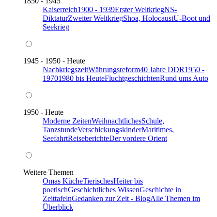
1850 - 1945
Kaiserreich
1900 - 1939
Erster Weltkrieg
NS-
Diktatur
Zweiter Weltkrieg
Shoa, Holocaust
U-Boot und
Seekrieg
1945 - 1950 - Heute
Nachkriegszeit
Währungsreform
40 Jahre DDR
1950 -
1970
1980 bis Heute
Fluchtgeschichten
Rund ums Auto
1950 - Heute
Moderne Zeiten
Weihnachtliches
Schule,
Tanzstunde
Verschickungskinder
Maritimes,
Seefahrt
Reiseberichte
Der vordere Orient
Weitere Themen
Omas Küche
Tierisches
Heiter bis
poetisch
Geschichtliches Wissen
Geschichte in
Zeittafeln
Gedanken zur Zeit - Blog
Alle Themen im
Überblick