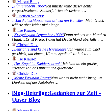
Margot Bintig:
Führerschein 1966
Ich musste keine dieser heute
vorgeschriebenen Sonderfahrten absolvieren …
Dietrich Wolters:
Vom Autoschlosser zum schwarzen Künstler
Mein Glück
währte aber leider nicht lange …
Ilse Krause:
Kriegsbeginn September 1939
Dann geht es von Mund zu
Mund: „Es ist Krieg, Polen hat Deutschland überfallen …
Christel Dux:
Lehrjahre sind keine Herrenjahre
Ich wurde zum Chef
geschickt, um einen „Kümmelspalter“ zu holen …
Ilse Krause:
Der Engel im Kleiderschrank
Ich kam an ein großes,
eisernes Tor, das unheimlich quietschte …
Christel Dux:
Meine Freundin Petra
Nun war es nicht mehr lustig, im
Dunkeln auf der Autobahn …
Blog-Beiträge:
Gedanken zur Zeit -
Unser Blog
Margot Bintig: