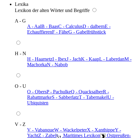
Lexika
Lexikon der alten Wörter und Begriffe
A - G
A - Aal
B - Baas
C - Calculus
D - dalbern
E -
Echauffieren
F - Fähe
G - Gabelfrühstück
H - N
H - Haarnetz
I - Ibex
J - Jach
K - Kaap
L - Laberdan
M -
Machorka
N - Nabob
O - U
O - Obers
P - Pachulke
Q - Quacksalber
R -
Rabattmarke
S - Sabberlatz
T - Tabernakel
U -
Ubiquisten
V - Z
V - Vabanque
W - Wackelpeter
X - Xanthippe
Y -
Yacht
Z - Zabel
️ Maritimes Lexikon
️ Ostpreußen-