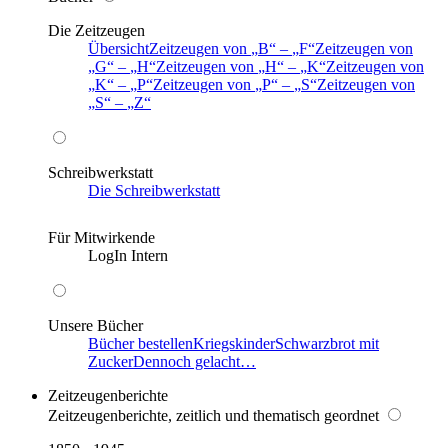
Die Zeitzeugen
Übersicht
Zeitzeugen von
B
–
F
Zeitzeugen von
G
–
H
Zeitzeugen von
H
–
K
Zeitzeugen von
K
–
P
Zeitzeugen von
P
–
S
Zeitzeugen von
S
–
Z
Schreibwerkstatt
Die Schreibwerkstatt
Für Mitwirkende
LogIn Intern
Unsere Bücher
Bücher bestellen
Kriegskinder
Schwarzbrot mit
Zucker
Dennoch gelacht…
Zeitzeugenberichte
Zeitzeugenberichte, zeitlich und thematisch geordnet