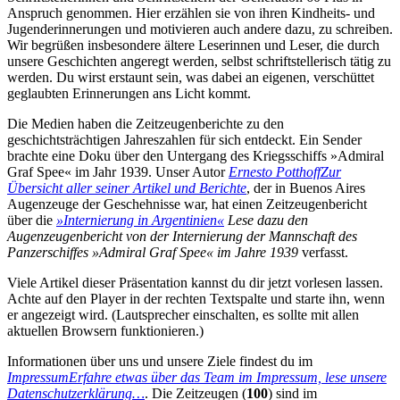
Anspruch genommen. Hier erzählen sie von ihren Kindheits- und
Jugenderinnerungen und motivieren auch andere dazu, zu schreiben.
Wir begrüßen insbesondere ältere Leserinnen und Leser, die durch
unsere Geschichten angeregt werden, selbst schriftstellerisch tätig zu
werden. Du wirst erstaunt sein, was dabei an eigenen, verschüttet
geglaubten Erinnerungen ans Licht kommt.
Die Medien haben die Zeitzeugenberichte zu den
geschichtsträchtigen Jahreszahlen für sich entdeckt. Ein Sender
brachte eine Doku über den Untergang des Kriegsschiffs »Admiral
Graf Spee« im Jahr 1939. Unser Autor
Ernesto Potthoff
Zur
Übersicht aller seiner Artikel und Berichte
, der in Buenos Aires
Augenzeuge der Geschehnisse war, hat einen Zeitzeugenbericht
über die
»Internierung in Argentinien«
Lese dazu den
Augenzeugenbericht von der Internierung der Mannschaft des
Panzerschiffes »Admiral Graf Spee« im Jahre 1939
verfasst.
Viele Artikel dieser Präsentation kannst du dir jetzt vorlesen lassen.
Achte auf den Player in der rechten Textspalte und starte ihn, wenn
er angezeigt wird. (Lautsprecher einschalten, es sollte mit allen
aktuellen Browsern funktionieren.)
Informationen über uns und unsere Ziele findest du im
Impressum
Erfahre etwas über das Team im Impressum, lese unsere
Datenschutzerklärung…
. Die Zeitzeugen (
100
) sind im