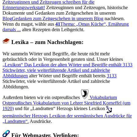
Zeitzeuginnen und Zeitzeugen schreiben für die
Erinnerungswerkstatt!
Zeitzeuginnen und Zeitzeugen, historische
Dokumente und Gedanken zum Zeitgeschehen in unserem
Blog
Gedanken zum Zeitgeschehen in unserem Blog
nachlesen.
Wenn du magst, wähle aus
41
Thema:
Omas Küche
, Ernährung
damals ...
alten Rezepten dein Leibgericht.
Lexika – zum Nachschlagen:
Wir sammeln Wörter und Begriffe, die heute nicht mehr
gebräuchlich oder in Vergessenheit geraten sind. Unser kleines
Lexikon
Das Lexikon der alten Wörter und Begriffe enthält
3133
Stichwörter, viele weiterführende Artikel und zahlreiche
Abbildungen
alter Wörter und Begriffe enthält bereits
3133
Stichwörter, viele weiterführende Artikel und zahlreiche
Abbildungen.
Außerdem bieten wir ein ostpreußisches
️ Vokabularium
Ostpreußisches Vokabularium von Lehrer Siegfried Korneffel (um
1920)
und für
Landratten
Herzogs kleines Lexikon
seemännischer
Herzogs Lexikon der seemännischen Ausdrücke für
Landratten
.
Ausdrücke.
Für Webmaster, Verlinken: