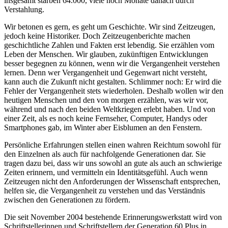
insgesamt starben 64.000, viele noch Monate danach durch
Verstahlung.
Wir betonen es gern, es geht um Geschichte. Wir sind Zeitzeugen,
jedoch keine Historiker. Doch Zeitzeugenberichte machen
geschichtliche Zahlen und Fakten erst lebendig. Sie erzählen vom
Leben der Menschen. Wir glauben, zukünftigen Entwicklungen
besser begegnen zu können, wenn wir die Vergangenheit verstehen
lernen. Denn wer Vergangenheit und Gegenwart nicht versteht,
kann auch die Zukunft nicht gestalten. Schlimmer noch: Er wird die
Fehler der Vergangenheit stets wiederholen. Deshalb wollen wir den
heutigen Menschen und den von morgen erzählen, was wir vor,
während und nach den beiden Weltkriegen erlebt haben. Und von
einer Zeit, als es noch keine Fernseher, Computer, Handys oder
Smartphones gab, im Winter aber Eisblumen an den Fenstern.
Persönliche Erfahrungen stellen einen wahren Reichtum sowohl für
den Einzelnen als auch für nachfolgende Generationen dar. Sie
tragen dazu bei, dass wir uns sowohl an gute als auch an schwierige
Zeiten erinnern, und vermitteln ein Identitätsgefühl. Auch wenn
Zeitzeugen nicht den Anforderungen der Wissenschaft entsprechen,
helfen sie, die Vergangenheit zu verstehen und das Verständnis
zwischen den Generationen zu fördern.
Die seit November 2004 bestehende Erinnerungswerkstatt wird von
Schriftstellerinnen und Schriftstellern der Generation 60 Plus in