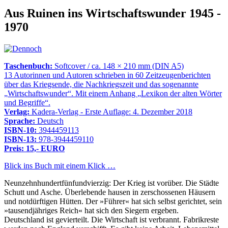
Aus Ruinen ins Wirtschaftswunder 1945 -
1970
Taschenbuch:
Softcover / ca. 148 × 210 mm (DIN A5)
13 Autorinnen und Autoren schrieben in 60 Zeitzeugenberichten
über das Kriegsende, die Nachkriegszeit und das sogenannte
Wirtschaftswunder
. Mit einem Anhang
Lexikon der alten Wörter
und Begriffe
.
Verlag:
Kadera-Verlag - Erste Auflage: 4. Dezember 2018
Sprache:
Deutsch
ISBN-10:
3944459113
ISBN-13:
978-3944459110
Preis: 15,- EURO
Blick ins Buch mit einem Klick …
Neunzehnhundertfünfundvierzig: Der Krieg ist vorüber. Die Städte
Schutt und Asche. Überlebende hausen in zerschossenen Häusern
und notdürftigen Hütten. Der »Führer« hat sich selbst gerichtet, sein
»tausendjähriges Reich« hat sich den Siegern ergeben.
Deutschland ist gevierteilt. Die Wirtschaft ist verbrannt. Fabrikreste