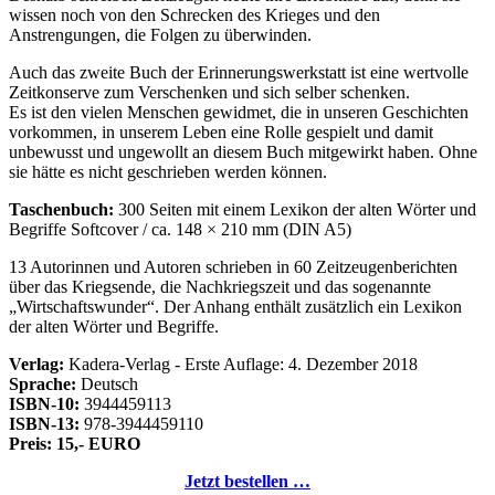
wissen noch von den Schrecken des Krieges und den
Anstrengungen, die Folgen zu überwinden.
Auch das zweite Buch der Erinnerungswerkstatt ist eine wertvolle
Zeitkonserve zum Verschenken und sich selber schenken.
Es ist den vielen Menschen gewidmet, die in unseren Geschichten
vorkommen, in unserem Leben eine Rolle gespielt und damit
unbewusst und ungewollt an diesem Buch mitgewirkt haben. Ohne
sie hätte es nicht geschrieben werden können.
Taschenbuch:
300 Seiten mit einem Lexikon der alten Wörter und
Begriffe Softcover / ca. 148 × 210 mm (DIN A5)
13 Autorinnen und Autoren schrieben in 60 Zeitzeugenberichten
über das Kriegsende, die Nachkriegszeit und das sogenannte
Wirtschaftswunder
. Der Anhang enthält zusätzlich ein Lexikon
der alten Wörter und Begriffe.
Verlag:
Kadera-Verlag - Erste Auflage: 4. Dezember 2018
Sprache:
Deutsch
ISBN-10:
3944459113
ISBN-13:
978-3944459110
Preis: 15,- EURO
Jetzt bestellen …