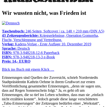
Wir wussten nicht, was Frieden ist
Taschenbuch:
246 Seiten, Softcover / ca. 148 × 210 mm (DIN A5)
43 Zeitzeugenberichte:
Kriegserlebnisse, Operation Gomorrha,
Flucht, Verschleppung und Vertreibung.
Verlag:
Kadera-Verlag - Erste Auflage 10. Dezember 2019
Sprache:
Deutsch
ISBN:
978-3-948218-12-6 Paperback
ISBN:
978-3-948218-13-3 e-Book
Preis: 14,- EURO
Blick ins Buch mit einem Klick …
Erinnerungen sind Quellen der Zuversicht, schrieb Norderstedts
Stadtpräsidentin Kathrin Oehme in ihrem Grußwort zur ersten
Veröffentlichung gesammelter Erinnerungen,
denn sie sagen uns,
dass auf Regen Sonnenschein folgt.
Ja, es geht oft um
Erinnerungen, die so tief ins Leben schnitten, dass man sie
einfach
nicht erzählen konnte
. Jedoch gerade diese lange verschütteten
Tabu-Erinnerungen
der Zeitzeugen bedürfen einer
Werkstatt
,