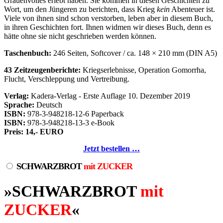
Grauenvolles erlebt haben. Sie kommen in diesen Geschichten zu
Wort, um den Jüngeren zu berichten, dass Krieg
kein
Abenteuer ist.
Viele von ihnen sind schon verstorben, leben aber in diesem Buch,
in ihren Geschichten fort. Ihnen widmen wir dieses Buch, denn es
hätte ohne sie nicht geschrieben werden können.
Taschenbuch:
246 Seiten, Softcover / ca. 148 × 210 mm (DIN A5)
43 Zeitzeugenberichte:
Kriegserlebnisse, Operation Gomorrha,
Flucht, Verschleppung und Vertreibung.
Verlag:
Kadera-Verlag - Erste Auflage 10. Dezember 2019
Sprache:
Deutsch
ISBN:
978-3-948218-12-6 Paperback
ISBN:
978-3-948218-13-3 e-Book
Preis: 14,- EURO
Jetzt bestellen …
SCHWARZBROT
mit ZUCKER
»SCHWARZBROT
mit
ZUCKER
«