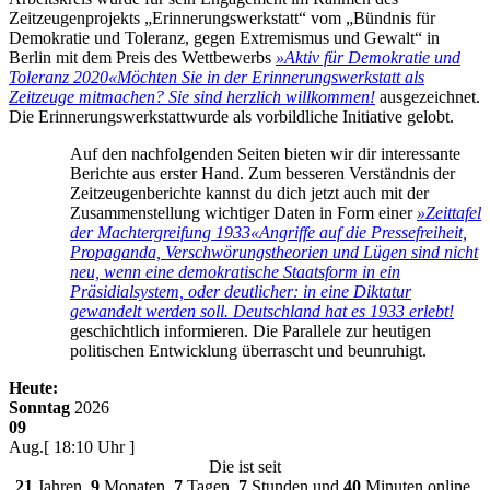
Zeitzeugenprojekts „Erinnerungswerkstatt“ vom „Bündnis für
Demokratie und Toleranz, gegen Extremismus und Gewalt“ in
Berlin mit dem Preis des Wettbewerbs
»Aktiv für Demokratie und
Toleranz 2020«
Möchten Sie in der Erinnerungswerkstatt als
Zeitzeuge mitmachen? Sie sind herzlich willkommen!
ausgezeichnet.
Die Erinnerungswerkstattwurde als vorbildliche Initiative gelobt.
Auf den nachfolgenden Seiten bieten wir dir interessante
Berichte aus erster Hand. Zum besseren Verständnis der
Zeitzeugenberichte kannst du dich jetzt auch mit der
Zusammenstellung wichtiger Daten in Form einer
»Zeittafel
der Machtergreifung 1933«
Angriffe auf die Pressefreiheit,
Propaganda, Verschwörungstheorien und Lügen sind nicht
neu, wenn eine demokratische Staatsform in ein
Präsidialsystem, oder deutlicher: in eine Diktatur
gewandelt werden soll. Deutschland hat es 1933 erlebt!
geschichtlich informieren. Die Parallele zur heutigen
politischen Entwicklung überrascht und beunruhigt.
Heute:
Sonntag
2026
09
Aug.
[ 18:10 Uhr ]
Die
ist seit
21
Jahren,
9
Monaten,
7
Tagen,
7
Stunden und
40
Minuten online.