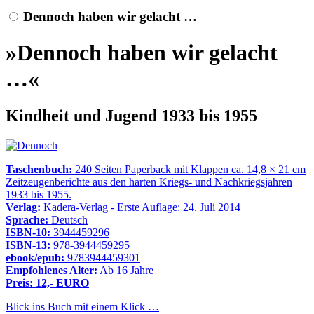
Dennoch haben wir gelacht …
»Dennoch haben wir gelacht
…«
Kindheit und Jugend 1933 bis 1955
Taschenbuch:
240 Seiten Paperback mit Klappen ca. 14,8 × 21 cm
Zeitzeugenberichte aus den harten Kriegs- und Nachkriegsjahren
1933 bis 1955.
Verlag:
Kadera-Verlag - Erste Auflage: 24. Juli 2014
Sprache:
Deutsch
ISBN-10:
3944459296
ISBN-13:
978-3944459295
ebook/epub:
9783944459301
Empfohlenes Alter:
Ab 16 Jahre
Preis: 12,- EURO
Blick ins Buch mit einem Klick …