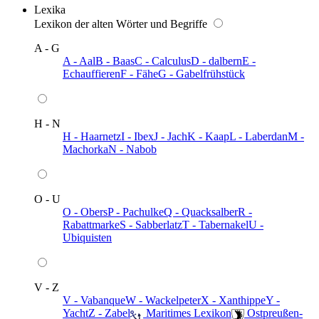
Lexika
Lexikon der alten Wörter und Begriffe
A - G
A - Aal
B - Baas
C - Calculus
D - dalbern
E -
Echauffieren
F - Fähe
G - Gabelfrühstück
H - N
H - Haarnetz
I - Ibex
J - Jach
K - Kaap
L - Laberdan
M -
Machorka
N - Nabob
O - U
O - Obers
P - Pachulke
Q - Quacksalber
R -
Rabattmarke
S - Sabberlatz
T - Tabernakel
U -
Ubiquisten
V - Z
V - Vabanque
W - Wackelpeter
X - Xanthippe
Y -
Yacht
Z - Zabel
️ Maritimes Lexikon
️ Ostpreußen-