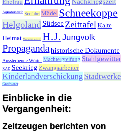
Ernährung
Nachkriegszeit
Ehefrau
Schneekoppe
Mädel
Äquatortaufe
Seefahrt
Südsee
Helgoland
Zeittafel
Kalte
H.J.
Jungvolk
Heimat
Moderne Zeiten
Propaganda
historische Dokumente
Stahlgewitter
Machtergreifung
Aussterbende Wörter
Seekrieg
Zwangsarbeiter
RAD
Kinderlandverschickung
Stadtwerke
Großvater
Einblicke in die
Vergangenheit:
Zeitzeugen berichten von