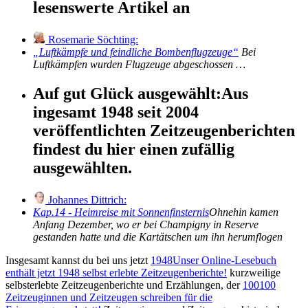
lesenswerte Artikel an
Rosemarie Söchting:
Luftkämpfe und feindliche Bombenflugzeuge
Bei
Luftkämpfen wurden Flugzeuge abgeschossen …
Auf gut Glück ausgewählt:
Aus
ingesamt 1948 seit 2004
veröffentlichten Zeitzeugenberichten
findest du hier einen zufällig
ausgewählten.
Johannes Dittrich:
Kap.14 - Heimreise mit Sonnenfinsternis
Ohnehin kamen
Anfang Dezember, wo er bei Champigny in Reserve
gestanden hatte und die Kartätschen um ihn herumflogen
Insgesamt kannst du bei uns jetzt
1948
Unser Online-Lesebuch
enthält jetzt
1948
selbst erlebte Zeitzeugenberichte!
kurzweilige
selbsterlebte Zeitzeugenberichte und Erzählungen, der
100
100
Zeitzeuginnen und Zeitzeugen schreiben für die