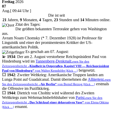
Freitag
2026
07
Aug.
[ 09:44 Uhr ]
Die
ist seit
21
Jahren,
9
Monaten,
4
Tagen,
23
Stunden und
14
Minuten online.
Zitat des Tages:
Die größten bekannten Terrorakte gehen von Washington
aus.
Avram Noam Chomsky (* 7. Dezember 1928) ist Professor für
Linguistik und einer der prominentesten Kritiker der US-
amerikanischen Politik.
Es geschah am 07. August:
💫
1934
: Der am 2. August verstorbene Reichspräsident Paul von
Hindenburg wird im
Tannenberg-Denkmal
Lesen Sie den
Zeitzeugenbericht
Kindheit in Ostpreußen, Kapitel VIII — Reichspräsident
beigesetzt.
Paul von Hindenburg
von Walter Kennhöfer
[Klick …]
💥
1942
: Zweiter Weltkrieg: Amerikanische Truppen landen am
Lunga Point auf Guadalcanal. Damit übernehmen die
Alliierten
Lesen
erstmals
Sie den Zeitzeugenbericht
Air Berlin
von Bernd Herzog
[Klick …]
die Offensive im Pazifikkrieg.
💥
1944
: Dietrich von Choltitz wird während des Zweiten
Weltkriegs zum Wehrmachtsbefehlshaber von
Paris
Lesen Sie den
Zeitzeugenbericht
Das Schicksal einer dekorativen Vase
von Elena Orkina
ernannt.
[Klick …]