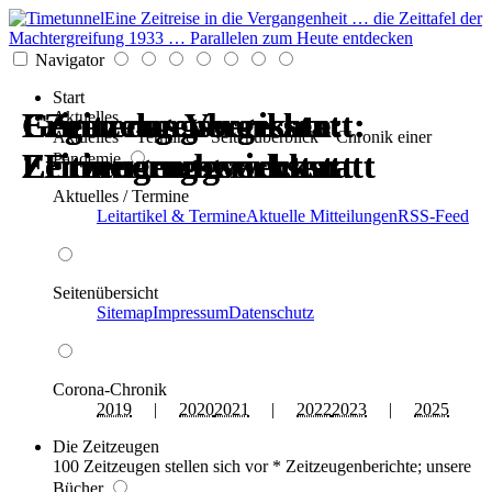
Eine Zeitreise in die Vergangenheit … die Zeittafel der
Machtergreifung 1933 … Parallelen zum Heute entdecken
Navigator
Start
Erinnerungswerkstatt:
Gegen das Vergessen:
Erinnerungswerkstatt:
Gegen das Vergessen:
Zeitzeugenberichte:
Zeitzeugenberichte:
Aktuelles
Aktuelles * Termine * Seitenüberblick * Chronik einer
Zeitzeugen berichten
Erinnerungswerkstatt
Zeitzeugen berichten
Erinnerungswerkstatt
Erinnerungswerkstatt
Erinnerungswerkstatt
Pandemie
Aktuelles / Termine
Leitartikel & Termine
Aktuelle Mitteilungen
RSS-Feed
Seitenübersicht
Sitemap
Impressum
Datenschutz
Corona-Chronik
2019
|
2020
2021
|
2022
2023
|
2025
Die Zeitzeugen
100 Zeitzeugen stellen sich vor * Zeitzeugenberichte; unsere
Bücher