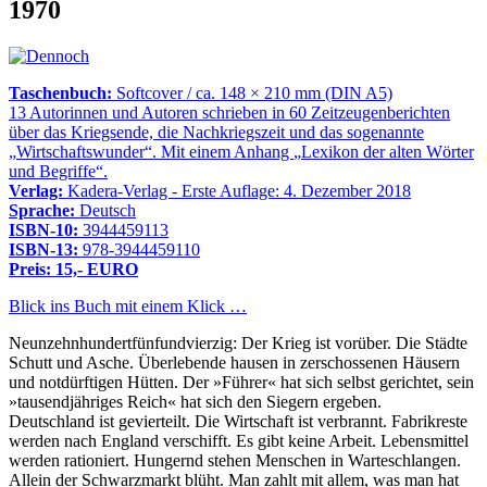
1970
Taschenbuch:
Softcover / ca. 148 × 210 mm (DIN A5)
13 Autorinnen und Autoren schrieben in 60 Zeitzeugenberichten
über das Kriegsende, die Nachkriegszeit und das sogenannte
Wirtschaftswunder
. Mit einem Anhang
Lexikon der alten Wörter
und Begriffe
.
Verlag:
Kadera-Verlag - Erste Auflage: 4. Dezember 2018
Sprache:
Deutsch
ISBN-10:
3944459113
ISBN-13:
978-3944459110
Preis: 15,- EURO
Blick ins Buch mit einem Klick …
Neunzehnhundertfünfundvierzig: Der Krieg ist vorüber. Die Städte
Schutt und Asche. Überlebende hausen in zerschossenen Häusern
und notdürftigen Hütten. Der »Führer« hat sich selbst gerichtet, sein
»tausendjähriges Reich« hat sich den Siegern ergeben.
Deutschland ist gevierteilt. Die Wirtschaft ist verbrannt. Fabrikreste
werden nach England verschifft. Es gibt keine Arbeit. Lebensmittel
werden rationiert. Hungernd stehen Menschen in Warteschlangen.
Allein der Schwarzmarkt blüht. Man zahlt mit allem, was man hat