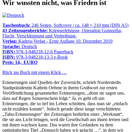
Wir wussten nicht, was Frieden ist
Taschenbuch:
246 Seiten, Softcover / ca. 148 × 210 mm (DIN A5)
43 Zeitzeugenberichte:
Kriegserlebnisse, Operation Gomorrha,
Flucht, Verschleppung und Vertreibung.
Verlag:
Kadera-Verlag - Erste Auflage 10. Dezember 2019
Sprache:
Deutsch
ISBN:
978-3-948218-12-6 Paperback
ISBN:
978-3-948218-13-3 e-Book
Preis: 14,- EURO
Blick ins Buch mit einem Klick …
Erinnerungen sind Quellen der Zuversicht, schrieb Norderstedts
Stadtpräsidentin Kathrin Oehme in ihrem Grußwort zur ersten
Veröffentlichung gesammelter Erinnerungen,
denn sie sagen uns,
dass auf Regen Sonnenschein folgt.
Ja, es geht oft um
Erinnerungen, die so tief ins Leben schnitten, dass man sie
einfach
nicht erzählen konnte
. Jedoch gerade diese lange verschütteten
Tabu-Erinnerungen
der Zeitzeugen bedürfen einer
Werkstatt
,
die sie ans Licht bringen, weil die Gesellschaft aus ihnen lernen und
mit ihnen wachsen kann. Das waren ihre Gedanken zu dem
optimistischen Titel
Dennoch haben wir gelacht …
, in dem wir