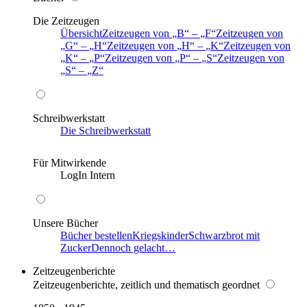
Die Zeitzeugen
Übersicht
Zeitzeugen von
B
–
F
Zeitzeugen von
G
–
H
Zeitzeugen von
H
–
K
Zeitzeugen von
K
–
P
Zeitzeugen von
P
–
S
Zeitzeugen von
S
–
Z
Schreibwerkstatt
Die Schreibwerkstatt
Für Mitwirkende
LogIn Intern
Unsere Bücher
Bücher bestellen
Kriegskinder
Schwarzbrot mit
Zucker
Dennoch gelacht…
Zeitzeugenberichte
Zeitzeugenberichte, zeitlich und thematisch geordnet