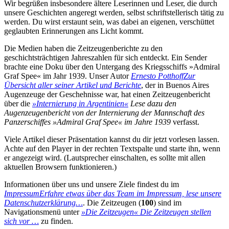
Wir begrüßen insbesondere ältere Leserinnen und Leser, die durch
unsere Geschichten angeregt werden, selbst schriftstellerisch tätig zu
werden. Du wirst erstaunt sein, was dabei an eigenen, verschüttet
geglaubten Erinnerungen ans Licht kommt.
Die Medien haben die Zeitzeugenberichte zu den
geschichtsträchtigen Jahreszahlen für sich entdeckt. Ein Sender
brachte eine Doku über den Untergang des Kriegsschiffs »Admiral
Graf Spee« im Jahr 1939. Unser Autor
Ernesto Potthoff
Zur
Übersicht aller seiner Artikel und Berichte
, der in Buenos Aires
Augenzeuge der Geschehnisse war, hat einen Zeitzeugenbericht
über die
»Internierung in Argentinien«
Lese dazu den
Augenzeugenbericht von der Internierung der Mannschaft des
Panzerschiffes »Admiral Graf Spee« im Jahre 1939
verfasst.
Viele Artikel dieser Präsentation kannst du dir jetzt vorlesen lassen.
Achte auf den Player in der rechten Textspalte und starte ihn, wenn
er angezeigt wird. (Lautsprecher einschalten, es sollte mit allen
aktuellen Browsern funktionieren.)
Informationen über uns und unsere Ziele findest du im
Impressum
Erfahre etwas über das Team im Impressum, lese unsere
Datenschutzerklärung…
. Die Zeitzeugen (
100
) sind im
Navigationsmenü unter
»Die Zeitzeugen«
Die Zeitzeugen stellen
sich vor …
zu finden.