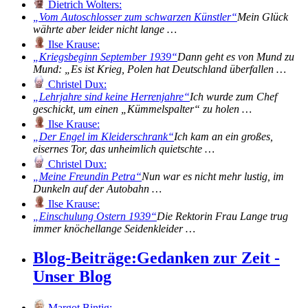
Dietrich Wolters:
Vom Autoschlosser zum schwarzen Künstler
Mein Glück
währte aber leider nicht lange …
Ilse Krause:
Kriegsbeginn September 1939
Dann geht es von Mund zu
Mund: „Es ist Krieg, Polen hat Deutschland überfallen …
Christel Dux:
Lehrjahre sind keine Herrenjahre
Ich wurde zum Chef
geschickt, um einen „Kümmelspalter“ zu holen …
Ilse Krause:
Der Engel im Kleiderschrank
Ich kam an ein großes,
eisernes Tor, das unheimlich quietschte …
Christel Dux:
Meine Freundin Petra
Nun war es nicht mehr lustig, im
Dunkeln auf der Autobahn …
Ilse Krause:
Einschulung Ostern 1939
Die Rektorin Frau Lange trug
immer knöchellange Seidenkleider …
Blog-Beiträge:
Gedanken zur Zeit -
Unser Blog
Margot Bintig: