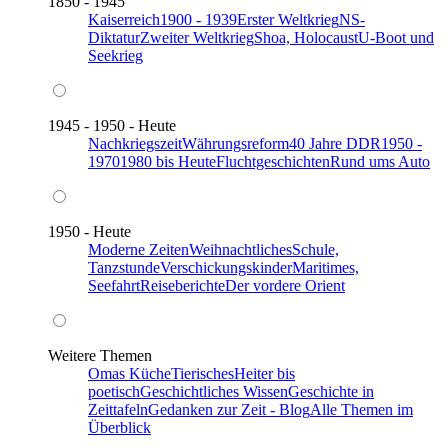
1850 - 1945
Kaiserreich
1900 - 1939
Erster Weltkrieg
NS-
Diktatur
Zweiter Weltkrieg
Shoa, Holocaust
U-Boot und
Seekrieg
1945 - 1950 - Heute
Nachkriegszeit
Währungsreform
40 Jahre DDR
1950 -
1970
1980 bis Heute
Fluchtgeschichten
Rund ums Auto
1950 - Heute
Moderne Zeiten
Weihnachtliches
Schule,
Tanzstunde
Verschickungskinder
Maritimes,
Seefahrt
Reiseberichte
Der vordere Orient
Weitere Themen
Omas Küche
Tierisches
Heiter bis
poetisch
Geschichtliches Wissen
Geschichte in
Zeittafeln
Gedanken zur Zeit - Blog
Alle Themen im
Überblick