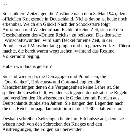
…
So schildern Zeitzeugen die Zustände nach dem 8. Mai 1945, dem
offiziellen Kriegsende in Deutschland. Nichts davon ist heute noch
erkennbar. Welch ein Glück! Nach der Schockstarre folgt
Aufräumen und Wiederaufbau. Es bleibt keine Zeit, sich mit den
Geschehnissen des »Dritten Reichs« zu befassen. Das deutsche
Wirtschaftswunder
wird zum Deckel für eine Zeit, in der
Populisten auf Menschenfang gingen und ein ganzes Volk zu Tätern
machte, die bereit waren wegzusehen, während das Regime
Völkermord beging.
Haben wir daraus gelernt?
Sie sind wieder da, die Demagogen und Populisten, die
Querdenker
, Holocaust- und Corona-Leugner, die
Menschenfänger, denen die Vergangenheit keine Lehre ist. Sie
spalten die Gesellschaft, wenden sich gegen demokratische Regeln
und vergiften den Unwissenden die Gedanken mit Parolen aus
Deutschlands dunkelsten Jahren. Sie hängen den Legenden nach,
die das Reichspropagadaministerium in den 1930er Jahren schuf.
Deshalb schreiben Zeitzeugen heute ihre Erlebnisse auf, denn sie
wissen noch von den Schrecken des Krieges und den
Anstrengungen, die Folgen zu überwinden.