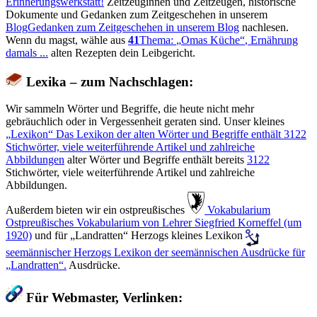
Erinnerungswerkstatt!
Zeitzeuginnen und Zeitzeugen, historische
Dokumente und Gedanken zum Zeitgeschehen in unserem
Blog
Gedanken zum Zeitgeschehen in unserem Blog
nachlesen.
Wenn du magst, wähle aus
41
Thema:
Omas Küche
, Ernährung
damals ...
alten Rezepten dein Leibgericht.
Lexika – zum Nachschlagen:
Wir sammeln Wörter und Begriffe, die heute nicht mehr
gebräuchlich oder in Vergessenheit geraten sind. Unser kleines
Lexikon
Das Lexikon der alten Wörter und Begriffe enthält
3122
Stichwörter, viele weiterführende Artikel und zahlreiche
Abbildungen
alter Wörter und Begriffe enthält bereits
3122
Stichwörter, viele weiterführende Artikel und zahlreiche
Abbildungen.
Außerdem bieten wir ein ostpreußisches
️ Vokabularium
Ostpreußisches Vokabularium von Lehrer Siegfried Korneffel (um
1920)
und für
Landratten
Herzogs kleines Lexikon
seemännischer
Herzogs Lexikon der seemännischen Ausdrücke für
Landratten
.
Ausdrücke.
Für Webmaster, Verlinken: