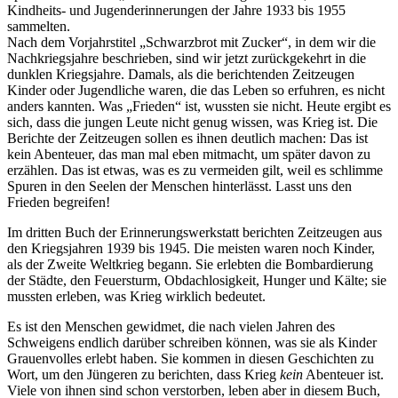
Kindheits- und Jugenderinnerungen der Jahre 1933 bis 1955
sammelten.
Nach dem Vorjahrstitel
Schwarzbrot mit Zucker
, in dem wir die
Nachkriegsjahre beschrieben, sind wir jetzt zurückgekehrt in die
dunklen Kriegsjahre. Damals, als die berichtenden Zeitzeugen
Kinder oder Jugendliche waren, die das Leben so erfuhren, es nicht
anders kannten. Was
Frieden
ist, wussten sie nicht. Heute ergibt es
sich, dass die jungen Leute nicht genug wissen, was Krieg ist. Die
Berichte der Zeitzeugen sollen es ihnen deutlich machen: Das ist
kein Abenteuer, das man mal eben mitmacht, um später davon zu
erzählen. Das ist etwas, was es zu vermeiden gilt, weil es schlimme
Spuren in den Seelen der Menschen hinterlässt. Lasst uns den
Frieden begreifen!
Im dritten Buch der Erinnerungswerkstatt berichten Zeitzeugen aus
den Kriegsjahren 1939 bis 1945. Die meisten waren noch Kinder,
als der Zweite Weltkrieg begann. Sie erlebten die Bombardierung
der Städte, den Feuersturm, Obdachlosigkeit, Hunger und Kälte; sie
mussten erleben, was Krieg wirklich bedeutet.
Es ist den Menschen gewidmet, die nach vielen Jahren des
Schweigens endlich darüber schreiben können, was sie als Kinder
Grauenvolles erlebt haben. Sie kommen in diesen Geschichten zu
Wort, um den Jüngeren zu berichten, dass Krieg
kein
Abenteuer ist.
Viele von ihnen sind schon verstorben, leben aber in diesem Buch,