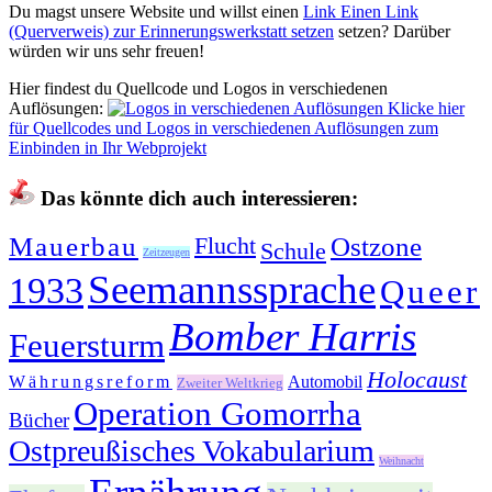
Du magst unsere Website und willst einen
Link
Einen Link
(Querverweis) zur Erinnerungswerkstatt setzen
setzen? Darüber
würden wir uns sehr freuen!
Hier findest du Quellcode und Logos in verschiedenen
Auflösungen:
Klicke hier
für Quellcodes und Logos in verschiedenen Auflösungen zum
Einbinden in Ihr Webprojekt
Das könnte dich auch interessieren:
Mauerbau
Flucht
Ostzone
Schule
Zeitzeugen
Seemannssprache
1933
Queer
Bomber Harris
Feuersturm
Holocaust
Währungsreform
Automobil
Zweiter Weltkrieg
Operation Gomorrha
Bücher
Ostpreußisches Vokabularium
Weihnacht