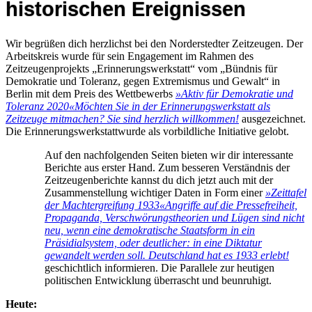
historischen Ereignissen
Wir begrüßen dich herzlichst bei den Norderstedter Zeitzeugen. Der
Arbeitskreis wurde für sein Engagement im Rahmen des
Zeitzeugenprojekts „Erinnerungswerkstatt“ vom „Bündnis für
Demokratie und Toleranz, gegen Extremismus und Gewalt“ in
Berlin mit dem Preis des Wettbewerbs
»Aktiv für Demokratie und
Toleranz 2020«
Möchten Sie in der Erinnerungswerkstatt als
Zeitzeuge mitmachen? Sie sind herzlich willkommen!
ausgezeichnet.
Die Erinnerungswerkstattwurde als vorbildliche Initiative gelobt.
Auf den nachfolgenden Seiten bieten wir dir interessante
Berichte aus erster Hand. Zum besseren Verständnis der
Zeitzeugenberichte kannst du dich jetzt auch mit der
Zusammenstellung wichtiger Daten in Form einer
»Zeittafel
der Machtergreifung 1933«
Angriffe auf die Pressefreiheit,
Propaganda, Verschwörungstheorien und Lügen sind nicht
neu, wenn eine demokratische Staatsform in ein
Präsidialsystem, oder deutlicher: in eine Diktatur
gewandelt werden soll. Deutschland hat es 1933 erlebt!
geschichtlich informieren. Die Parallele zur heutigen
politischen Entwicklung überrascht und beunruhigt.
Heute: