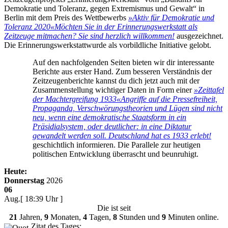
Demokratie und Toleranz, gegen Extremismus und Gewalt“ in
Berlin mit dem Preis des Wettbewerbs
»Aktiv für Demokratie und
Toleranz 2020«
Möchten Sie in der Erinnerungswerkstatt als
Zeitzeuge mitmachen? Sie sind herzlich willkommen!
ausgezeichnet.
Die Erinnerungswerkstattwurde als vorbildliche Initiative gelobt.
Auf den nachfolgenden Seiten bieten wir dir interessante
Berichte aus erster Hand. Zum besseren Verständnis der
Zeitzeugenberichte kannst du dich jetzt auch mit der
Zusammenstellung wichtiger Daten in Form einer
»Zeittafel
der Machtergreifung 1933«
Angriffe auf die Pressefreiheit,
Propaganda, Verschwörungstheorien und Lügen sind nicht
neu, wenn eine demokratische Staatsform in ein
Präsidialsystem, oder deutlicher: in eine Diktatur
gewandelt werden soll. Deutschland hat es 1933 erlebt!
geschichtlich informieren. Die Parallele zur heutigen
politischen Entwicklung überrascht und beunruhigt.
Heute:
Donnerstag
2026
06
Aug.
[ 18:39 Uhr ]
Die
ist seit
21
Jahren,
9
Monaten,
4
Tagen,
8
Stunden und
9
Minuten online.
Zitat des Tages: