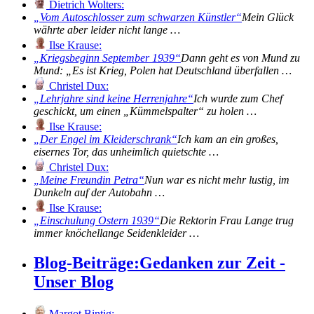
Dietrich Wolters:
Vom Autoschlosser zum schwarzen Künstler
Mein Glück
währte aber leider nicht lange …
Ilse Krause:
Kriegsbeginn September 1939
Dann geht es von Mund zu
Mund: „Es ist Krieg, Polen hat Deutschland überfallen …
Christel Dux:
Lehrjahre sind keine Herrenjahre
Ich wurde zum Chef
geschickt, um einen „Kümmelspalter“ zu holen …
Ilse Krause:
Der Engel im Kleiderschrank
Ich kam an ein großes,
eisernes Tor, das unheimlich quietschte …
Christel Dux:
Meine Freundin Petra
Nun war es nicht mehr lustig, im
Dunkeln auf der Autobahn …
Ilse Krause:
Einschulung Ostern 1939
Die Rektorin Frau Lange trug
immer knöchellange Seidenkleider …
Blog-Beiträge:
Gedanken zur Zeit -
Unser Blog
Margot Bintig: