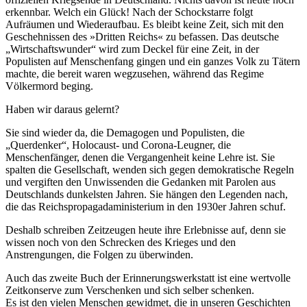
erkennbar. Welch ein Glück! Nach der Schockstarre folgt
Aufräumen und Wiederaufbau. Es bleibt keine Zeit, sich mit den
Geschehnissen des »Dritten Reichs« zu befassen. Das deutsche
Wirtschaftswunder
wird zum Deckel für eine Zeit, in der
Populisten auf Menschenfang gingen und ein ganzes Volk zu Tätern
machte, die bereit waren wegzusehen, während das Regime
Völkermord beging.
Haben wir daraus gelernt?
Sie sind wieder da, die Demagogen und Populisten, die
Querdenker
, Holocaust- und Corona-Leugner, die
Menschenfänger, denen die Vergangenheit keine Lehre ist. Sie
spalten die Gesellschaft, wenden sich gegen demokratische Regeln
und vergiften den Unwissenden die Gedanken mit Parolen aus
Deutschlands dunkelsten Jahren. Sie hängen den Legenden nach,
die das Reichspropagadaministerium in den 1930er Jahren schuf.
Deshalb schreiben Zeitzeugen heute ihre Erlebnisse auf, denn sie
wissen noch von den Schrecken des Krieges und den
Anstrengungen, die Folgen zu überwinden.
Auch das zweite Buch der Erinnerungswerkstatt ist eine wertvolle
Zeitkonserve zum Verschenken und sich selber schenken.
Es ist den vielen Menschen gewidmet, die in unseren Geschichten