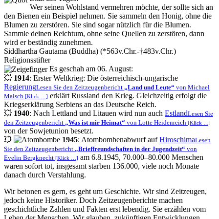
Wer seinen Wohlstand vermehren möchte, der sollte sich an
den Bienen ein Beispiel nehmen. Sie sammeln den Honig, ohne die
Blumen zu zerstören. Sie sind sogar nützlich für die Blumen.
Sammle deinen Reichtum, ohne seine Quellen zu zerstören, dann
wird er beständig zunehmen.
Siddhartha Gautama (Buddha) (*563v.Chr.-†483v.Chr.)
Religionsstifter
Es geschah am 06. August:
💥
1914
: Erster Weltkrieg: Die österreichisch-ungarische
Regierung
Lesen Sie den Zeitzeugenbericht
Land und Leute
von Michael
erklärt Russland den Krieg. Gleichzeitig erfolgt die
Malsch
[Klick …]
Kriegserklärung Serbiens an das Deutsche Reich.
💥
1940
: Nach Lettland und Litauen wird nun auch
Estland
Lesen Sie
den Zeitzeugenbericht
Was ist mir Heimat
von Lotte Heidenreich
[Klick …]
von der Sowjetunion besetzt.
💥
1945
: Atombombenabwurf auf
Hiroschima
Lesen
Sie den Zeitzeugenbericht
Brieffreundschaften in der Jugendzeit
von
am 6.8.1945, 70.000–80.000 Menschen
Evelin Bergknecht
[Klick …]
waren sofort tot, insgesamt starben 136.000, viele noch Monate
danach durch Verstahlung.
Wir betonen es gern, es geht um Geschichte. Wir sind Zeitzeugen,
jedoch keine Historiker. Doch Zeitzeugenberichte machen
geschichtliche Zahlen und Fakten erst lebendig. Sie erzählen vom
Leben der Menschen. Wir glauben, zukünftigen Entwicklungen