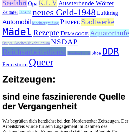
Seefahrt
K.L.V
Aussterbende Wörter
Opa
neues Geld-1948
Luftkrieg
Zeittafel
Tanztee
Pimpfe
Stadtwerke
Automobil
Machtergreifung
Mädel
Rezepte
Äquatortaufe
Demagogie
NSDAP
Ostpreußisches Vokabularium
DDR
Reichsarbeitsdienst
Bomber Harris
Shoa
Queer
Feuersturm
Zeitzeugen:
sind eine faszinierende Quelle
der Vergangenheit
Wir begrüßen dich herzlichst bei den Norderstedter Zeitzeugen. Der
Arbeitskreis wurde für sein Engagement im Rahmen des
Zeitzeugenprojekts „Erinnerungswerkstatt“ vom „Bündnis für