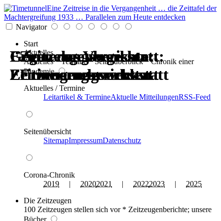
Eine Zeitreise in die Vergangenheit … die Zeittafel der
Machtergreifung 1933 … Parallelen zum Heute entdecken
Navigator
Start
Erinnerungswerkstatt:
Gegen das Vergessen:
Erinnerungswerkstatt:
Gegen das Vergessen:
Zeitzeugenberichte:
Zeitzeugenberichte:
Aktuelles
Aktuelles * Termine * Seitenüberblick * Chronik einer
Zeitzeugen berichten
Erinnerungswerkstatt
Zeitzeugen berichten
Erinnerungswerkstatt
Erinnerungswerkstatt
Erinnerungswerkstatt
Pandemie
Aktuelles / Termine
Leitartikel & Termine
Aktuelle Mitteilungen
RSS-Feed
Seitenübersicht
Sitemap
Impressum
Datenschutz
Corona-Chronik
2019
|
2020
2021
|
2022
2023
|
2025
Die Zeitzeugen
100 Zeitzeugen stellen sich vor * Zeitzeugenberichte; unsere
Bücher