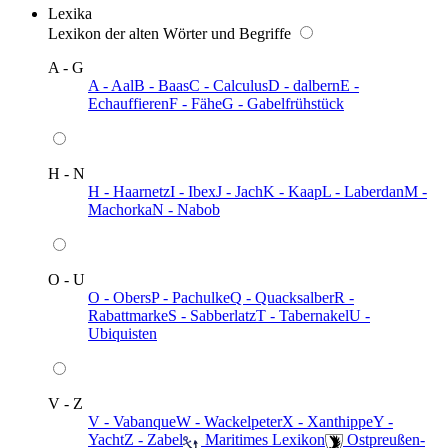
Lexika
Lexikon der alten Wörter und Begriffe
A - G
A - Aal
B - Baas
C - Calculus
D - dalbern
E -
Echauffieren
F - Fähe
G - Gabelfrühstück
H - N
H - Haarnetz
I - Ibex
J - Jach
K - Kaap
L - Laberdan
M -
Machorka
N - Nabob
O - U
O - Obers
P - Pachulke
Q - Quacksalber
R -
Rabattmarke
S - Sabberlatz
T - Tabernakel
U -
Ubiquisten
V - Z
V - Vabanque
W - Wackelpeter
X - Xanthippe
Y -
Yacht
Z - Zabel
️ Maritimes Lexikon
️ Ostpreußen-