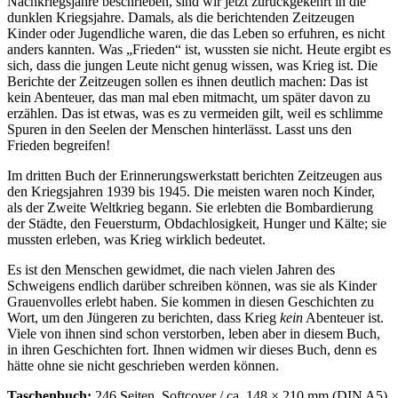
Nachkriegsjahre beschrieben, sind wir jetzt zurückgekehrt in die
dunklen Kriegsjahre. Damals, als die berichtenden Zeitzeugen
Kinder oder Jugendliche waren, die das Leben so erfuhren, es nicht
anders kannten. Was
Frieden
ist, wussten sie nicht. Heute ergibt es
sich, dass die jungen Leute nicht genug wissen, was Krieg ist. Die
Berichte der Zeitzeugen sollen es ihnen deutlich machen: Das ist
kein Abenteuer, das man mal eben mitmacht, um später davon zu
erzählen. Das ist etwas, was es zu vermeiden gilt, weil es schlimme
Spuren in den Seelen der Menschen hinterlässt. Lasst uns den
Frieden begreifen!
Im dritten Buch der Erinnerungswerkstatt berichten Zeitzeugen aus
den Kriegsjahren 1939 bis 1945. Die meisten waren noch Kinder,
als der Zweite Weltkrieg begann. Sie erlebten die Bombardierung
der Städte, den Feuersturm, Obdachlosigkeit, Hunger und Kälte; sie
mussten erleben, was Krieg wirklich bedeutet.
Es ist den Menschen gewidmet, die nach vielen Jahren des
Schweigens endlich darüber schreiben können, was sie als Kinder
Grauenvolles erlebt haben. Sie kommen in diesen Geschichten zu
Wort, um den Jüngeren zu berichten, dass Krieg
kein
Abenteuer ist.
Viele von ihnen sind schon verstorben, leben aber in diesem Buch,
in ihren Geschichten fort. Ihnen widmen wir dieses Buch, denn es
hätte ohne sie nicht geschrieben werden können.
Taschenbuch:
246 Seiten, Softcover / ca. 148 × 210 mm (DIN A5)