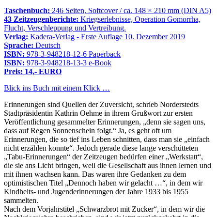
Taschenbuch:
246 Seiten, Softcover / ca. 148 × 210 mm (DIN A5)
43 Zeitzeugenberichte:
Kriegserlebnisse, Operation Gomorrha,
Flucht, Verschleppung und Vertreibung.
Verlag:
Kadera-Verlag - Erste Auflage 10. Dezember 2019
Sprache:
Deutsch
ISBN:
978-3-948218-12-6 Paperback
ISBN:
978-3-948218-13-3 e-Book
Preis: 14,- EURO
Blick ins Buch mit einem Klick …
Erinnerungen sind Quellen der Zuversicht, schrieb Norderstedts
Stadtpräsidentin Kathrin Oehme in ihrem Grußwort zur ersten
Veröffentlichung gesammelter Erinnerungen,
denn sie sagen uns,
dass auf Regen Sonnenschein folgt.
Ja, es geht oft um
Erinnerungen, die so tief ins Leben schnitten, dass man sie
einfach
nicht erzählen konnte
. Jedoch gerade diese lange verschütteten
Tabu-Erinnerungen
der Zeitzeugen bedürfen einer
Werkstatt
,
die sie ans Licht bringen, weil die Gesellschaft aus ihnen lernen und
mit ihnen wachsen kann. Das waren ihre Gedanken zu dem
optimistischen Titel
Dennoch haben wir gelacht …
, in dem wir
Kindheits- und Jugenderinnerungen der Jahre 1933 bis 1955
sammelten.
Nach dem Vorjahrstitel
Schwarzbrot mit Zucker
, in dem wir die