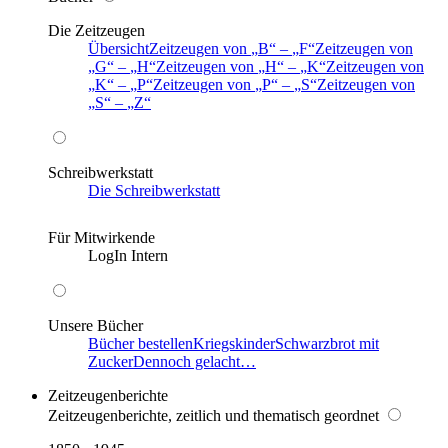
Die Zeitzeugen
Übersicht
Zeitzeugen von
B
–
F
Zeitzeugen von
G
–
H
Zeitzeugen von
H
–
K
Zeitzeugen von
K
–
P
Zeitzeugen von
P
–
S
Zeitzeugen von
S
–
Z
Schreibwerkstatt
Die Schreibwerkstatt
Für Mitwirkende
LogIn Intern
Unsere Bücher
Bücher bestellen
Kriegskinder
Schwarzbrot mit
Zucker
Dennoch gelacht…
Zeitzeugenberichte
Zeitzeugenberichte, zeitlich und thematisch geordnet