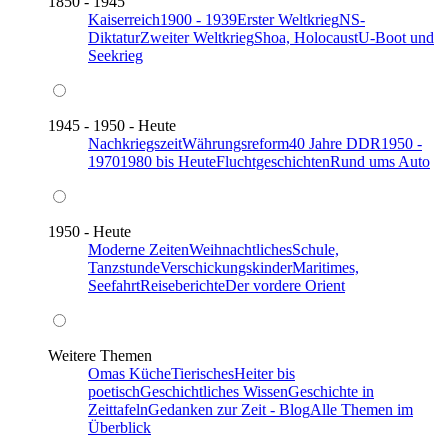
1850 - 1945
Kaiserreich
1900 - 1939
Erster Weltkrieg
NS-
Diktatur
Zweiter Weltkrieg
Shoa, Holocaust
U-Boot und
Seekrieg
1945 - 1950 - Heute
Nachkriegszeit
Währungsreform
40 Jahre DDR
1950 -
1970
1980 bis Heute
Fluchtgeschichten
Rund ums Auto
1950 - Heute
Moderne Zeiten
Weihnachtliches
Schule,
Tanzstunde
Verschickungskinder
Maritimes,
Seefahrt
Reiseberichte
Der vordere Orient
Weitere Themen
Omas Küche
Tierisches
Heiter bis
poetisch
Geschichtliches Wissen
Geschichte in
Zeittafeln
Gedanken zur Zeit - Blog
Alle Themen im
Überblick