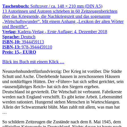
Taschenbuch:
Softcover / ca. 148 × 210 mm (DIN A5)
13 Autorinnen und Autoren schrieben in 60 Zeitzeugenberichten
über das Kriegsende, die Nachkriegszeit und das sogenannte
Wirtschaftswunder
. Mit einem Anhang
Lexikon der alten Wörter
und Begriffe
.
Verlag:
Kadera-Verlag - Erste Auflage: 4. Dezember 2018
Sprache:
Deutsch
ISBN-10:
3944459113
ISBN-13:
978-3944459110
Preis: 15,- EURO
Blick ins Buch mit einem Klick …
Neunzehnhundertfünfundvierzig: Der Krieg ist vorüber. Die Städte
Schutt und Asche. Überlebende hausen in zerschossenen Häusern
und notdürftigen Hütten. Der »Führer« hat sich selbst gerichtet, sein
»tausendjähriges Reich« hat sich den Siegern ergeben.
Deutschland ist gevierteilt. Die Wirtschaft ist verbrannt. Fabrikreste
werden nach England verschifft. Es gibt keine Arbeit. Lebensmittel
werden rationiert. Hungernd stehen Menschen in Warteschlangen.
Allein der Schwarzmarkt blüht. Man zahlt mit allem, was man hat
…
So schildern Zeitzeugen die Zustände nach dem 8. Mai 1945, dem
offiziellen Kriegsende in Deutschland. Nichts davon ist heute noch