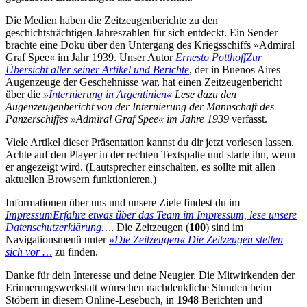
Die Medien haben die Zeitzeugenberichte zu den
geschichtsträchtigen Jahreszahlen für sich entdeckt. Ein Sender
brachte eine Doku über den Untergang des Kriegsschiffs »Admiral
Graf Spee« im Jahr 1939. Unser Autor
Ernesto Potthoff
Zur
Übersicht aller seiner Artikel und Berichte
, der in Buenos Aires
Augenzeuge der Geschehnisse war, hat einen Zeitzeugenbericht
über die
»Internierung in Argentinien«
Lese dazu den
Augenzeugenbericht von der Internierung der Mannschaft des
Panzerschiffes »Admiral Graf Spee« im Jahre 1939
verfasst.
Viele Artikel dieser Präsentation kannst du dir jetzt vorlesen lassen.
Achte auf den Player in der rechten Textspalte und starte ihn, wenn
er angezeigt wird. (Lautsprecher einschalten, es sollte mit allen
aktuellen Browsern funktionieren.)
Informationen über uns und unsere Ziele findest du im
Impressum
Erfahre etwas über das Team im Impressum, lese unsere
Datenschutzerklärung…
. Die Zeitzeugen (
100
) sind im
Navigationsmenü unter
»Die Zeitzeugen«
Die Zeitzeugen stellen
sich vor …
zu finden.
Danke für dein Interesse und deine Neugier. Die Mitwirkenden der
Erinnerungswerkstatt wünschen nachdenkliche Stunden beim
Stöbern in diesem Online-Lesebuch, in
1948
Berichten und