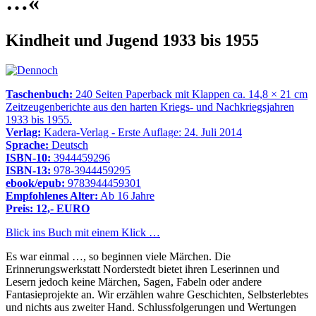
…«
Kindheit und Jugend 1933 bis 1955
Taschenbuch:
240 Seiten Paperback mit Klappen ca. 14,8 × 21 cm
Zeitzeugenberichte aus den harten Kriegs- und Nachkriegsjahren
1933 bis 1955.
Verlag:
Kadera-Verlag - Erste Auflage: 24. Juli 2014
Sprache:
Deutsch
ISBN-10:
3944459296
ISBN-13:
978-3944459295
ebook/epub:
9783944459301
Empfohlenes Alter:
Ab 16 Jahre
Preis: 12,- EURO
Blick ins Buch mit einem Klick …
Es war einmal …, so beginnen viele Märchen. Die
Erinnerungswerkstatt Norderstedt bietet ihren Leserinnen und
Lesern jedoch keine Märchen, Sagen, Fabeln oder andere
Fantasieprojekte an. Wir erzählen wahre Geschichten, Selbsterlebtes
und nichts aus zweiter Hand. Schlussfolgerungen und Wertungen