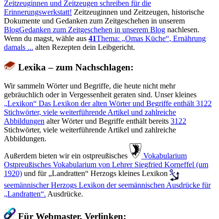
Zeitzeuginnen und Zeitzeugen schreiben für die
Erinnerungswerkstatt!
Zeitzeuginnen und Zeitzeugen, historische
Dokumente und Gedanken zum Zeitgeschehen in unserem
Blog
Gedanken zum Zeitgeschehen in unserem Blog
nachlesen.
Wenn du magst, wähle aus
41
Thema:
Omas Küche
, Ernährung
damals ...
alten Rezepten dein Leibgericht.
Lexika – zum Nachschlagen:
Wir sammeln Wörter und Begriffe, die heute nicht mehr
gebräuchlich oder in Vergessenheit geraten sind. Unser kleines
Lexikon
Das Lexikon der alten Wörter und Begriffe enthält
3122
Stichwörter, viele weiterführende Artikel und zahlreiche
Abbildungen
alter Wörter und Begriffe enthält bereits
3122
Stichwörter, viele weiterführende Artikel und zahlreiche
Abbildungen.
Außerdem bieten wir ein ostpreußisches
️ Vokabularium
Ostpreußisches Vokabularium von Lehrer Siegfried Korneffel (um
1920)
und für
Landratten
Herzogs kleines Lexikon
seemännischer
Herzogs Lexikon der seemännischen Ausdrücke für
Landratten
.
Ausdrücke.
Für Webmaster, Verlinken: