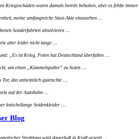
en Kriegsschäden waren damals bereits behoben, aber es fehlte imm
genheit, meine umfangreiche Stasi-Akte einzusehen …
iebenen Sonderfahrten absolvieren …
te aber leider nicht lange …
d: „Es ist Krieg, Polen hat Deutschland überfallen …
ickt, um einen „Kümmelspalter“ zu holen …
s Tor, das unheimlich quietschte …
nkeln auf der Autobahn …
er knöchellange Seidenkleider …
ser Blog
netischer Strahlung wird dauerhaft in Kraft gesetzt …