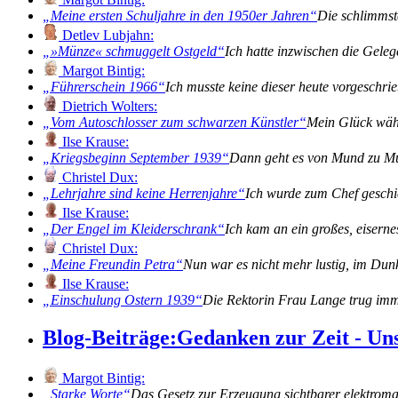
Meine ersten Schuljahre in den 1950er Jahren
Die schlimmst
Detlev Lubjahn:
»Münze« schmuggelt Ostgeld
Ich hatte inzwischen die Gele
Margot Bintig:
Führerschein 1966
Ich musste keine dieser heute vorgeschr
Dietrich Wolters:
Vom Autoschlosser zum schwarzen Künstler
Mein Glück währ
Ilse Krause:
Kriegsbeginn September 1939
Dann geht es von Mund zu Mun
Christel Dux:
Lehrjahre sind keine Herrenjahre
Ich wurde zum Chef gesch
Ilse Krause:
Der Engel im Kleiderschrank
Ich kam an ein großes, eiserne
Christel Dux:
Meine Freundin Petra
Nun war es nicht mehr lustig, im Du
Ilse Krause:
Einschulung Ostern 1939
Die Rektorin Frau Lange trug imm
Blog-Beiträge:
Gedanken zur Zeit - Un
Margot Bintig:
Starke Worte
Das Gesetz zur Erzeugung sichtbarer elektromag