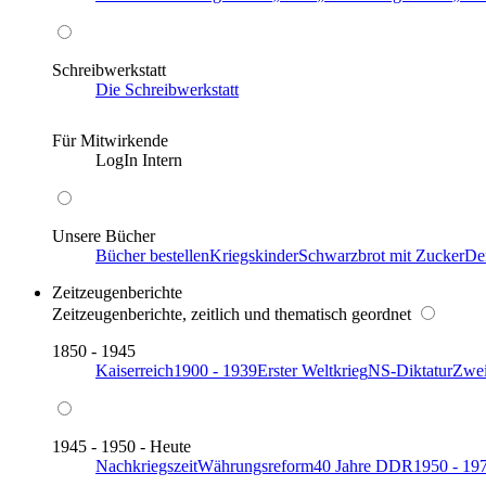
Schreibwerkstatt
Die Schreibwerkstatt
Für Mitwirkende
LogIn Intern
Unsere Bücher
Bücher bestellen
Kriegskinder
Schwarzbrot mit Zucker
De
Zeitzeugenberichte
Zeitzeugenberichte, zeitlich und thematisch geordnet
1850 - 1945
Kaiserreich
1900 - 1939
Erster Weltkrieg
NS-Diktatur
Zwei
1945 - 1950 - Heute
Nachkriegszeit
Währungsreform
40 Jahre DDR
1950 - 19