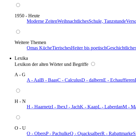
1950 - Heute
Moderne Zeiten
Weihnachtliches
Schule, Tanzstunde
Vers
Weitere Themen
Omas Küche
Tierisches
Heiter bis poetisch
Geschichtliche
Lexika
Lexikon der alten Wörter und Begriffe
A - G
A - Aal
B - Baas
C - Calculus
D - dalbern
E - Echauffieren
H - N
H - Haarnetz
I - Ibex
J - Jach
K - Kaap
L - Laberdan
M - M
O - U
O - Obers
P - Pachulke
Q - Quacksalber
R - Rabattmarke
S