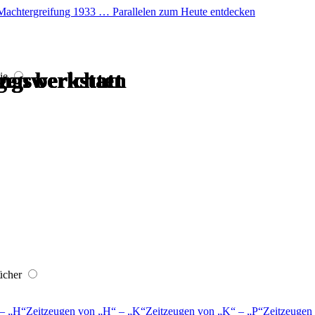
er Machtergreifung 1933 … Parallelen zum Heute entdecken
gen berichten
ngswerkstatt
gen berichten
ngswerkstatt
ngswerkstatt
ngswerkstatt
ie
ücher
–
H
Zeitzeugen von
H
–
K
Zeitzeugen von
K
–
P
Zeitzeugen