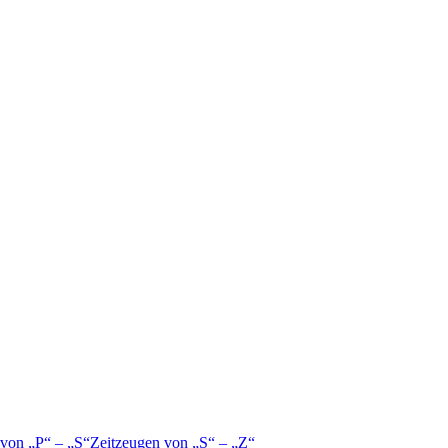
 von
P
–
S
Zeitzeugen von
S
–
Z