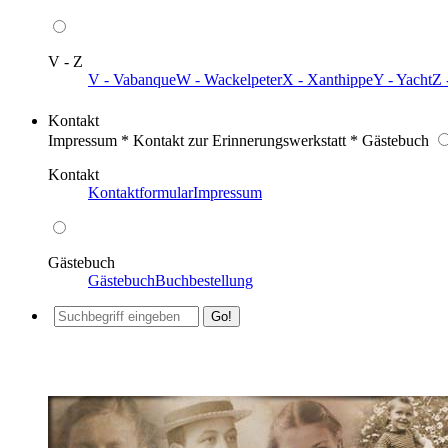
V - Z
V - Vabanque
W - Wackelpeter
X - Xanthippe
Y - Yacht
Z 
Kontakt
Impressum * Kontakt zur Erinnerungswerkstatt * Gästebuch
Kontakt
Kontaktformular
Impressum
Gästebuch
Gästebuch
Buchbestellung