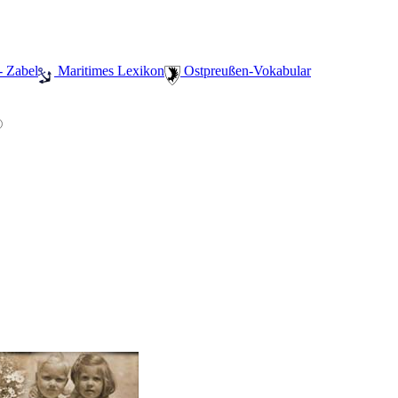
- Zabel
️ Maritimes Lexikon
️ Ostpreußen-Vokabular