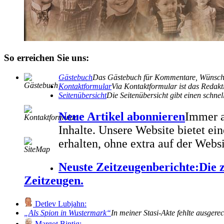
So erreichen Sie uns:
Gästebuch
Das Gästebuch für Kommentare, Wünsche
Kontaktformular
Via Kontaktformular ist das Redakti
Seitenübersicht
Die Seitenübersicht gibt einen schn
Neue Artikel abonnieren
Immer a
Inhalte. Unsere Website bietet e
erhalten, ohne extra auf der Webs
Neuste Zeitzeugenberichte:
Die 
Zeitzeugen.
Detlev Lubjahn:
Als Spion in Wustermark
In meiner Stasi-Akte fehlte ausgere
Margot Bintig: