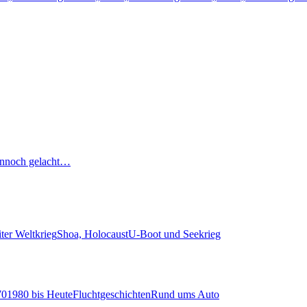
nnoch gelacht…
ter Weltkrieg
Shoa, Holocaust
U-Boot und Seekrieg
70
1980 bis Heute
Fluchtgeschichten
Rund ums Auto