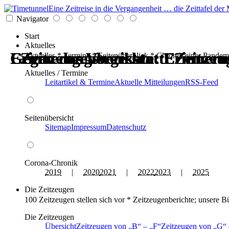
Eine Zeitreise in die Vergangenheit … die Zeittafel d
Navigator
Start
Aktuelles
Erinnerungswerkstatt: Zeitzeu
Gegen das Vergessen: Erinneru
Erinnerungswerkstatt: Zeitzeu
Gegen das Vergessen: Erinneru
Zeitzeugenberichte: Erinneru
Zeitzeugenberichte: Erinneru
Aktuelles * Termine * Seitenüberblick * Chronik einer Pandem
Aktuelles / Termine
Leitartikel & Termine
Aktuelle Mitteilungen
RSS-Feed
Seitenübersicht
Sitemap
Impressum
Datenschutz
Corona-Chronik
2019
|
2020
2021
|
2022
2023
|
2025
Die Zeitzeugen
100 Zeitzeugen stellen sich vor * Zeitzeugenberichte; unsere B
Die Zeitzeugen
Übersicht
Zeitzeugen von
B
–
F
Zeitzeugen von
G