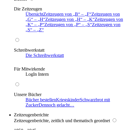
Die Zeitzeugen
Übersicht
Zeitzeugen von
B
–
F
Zeitzeugen von
G
–
H
Zeitzeugen von
H
–
K
Zeitzeugen von
K
–
P
Zeitzeugen von
P
–
S
Zeitzeugen von
S
–
Z
Schreibwerkstatt
Die Schreibwerkstatt
Für Mitwirkende
LogIn Intern
Unsere Bücher
Bücher bestellen
Kriegskinder
Schwarzbrot mit
Zucker
Dennoch gelacht…
Zeitzeugenberichte
Zeitzeugenberichte, zeitlich und thematisch geordnet