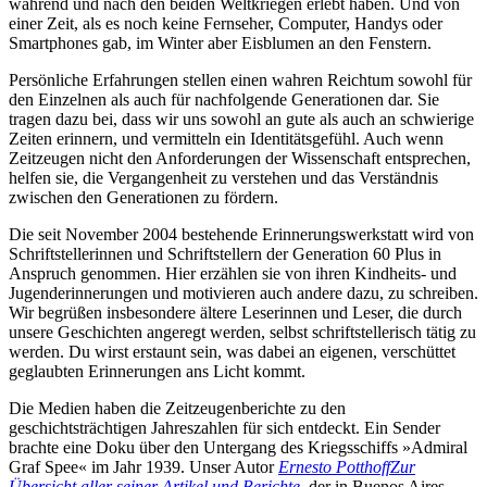
während und nach den beiden Weltkriegen erlebt haben. Und von
einer Zeit, als es noch keine Fernseher, Computer, Handys oder
Smartphones gab, im Winter aber Eisblumen an den Fenstern.
Persönliche Erfahrungen stellen einen wahren Reichtum sowohl für
den Einzelnen als auch für nachfolgende Generationen dar. Sie
tragen dazu bei, dass wir uns sowohl an gute als auch an schwierige
Zeiten erinnern, und vermitteln ein Identitätsgefühl. Auch wenn
Zeitzeugen nicht den Anforderungen der Wissenschaft entsprechen,
helfen sie, die Vergangenheit zu verstehen und das Verständnis
zwischen den Generationen zu fördern.
Die seit November 2004 bestehende Erinnerungswerkstatt wird von
Schriftstellerinnen und Schriftstellern der Generation 60 Plus in
Anspruch genommen. Hier erzählen sie von ihren Kindheits- und
Jugenderinnerungen und motivieren auch andere dazu, zu schreiben.
Wir begrüßen insbesondere ältere Leserinnen und Leser, die durch
unsere Geschichten angeregt werden, selbst schriftstellerisch tätig zu
werden. Du wirst erstaunt sein, was dabei an eigenen, verschüttet
geglaubten Erinnerungen ans Licht kommt.
Die Medien haben die Zeitzeugenberichte zu den
geschichtsträchtigen Jahreszahlen für sich entdeckt. Ein Sender
brachte eine Doku über den Untergang des Kriegsschiffs »Admiral
Graf Spee« im Jahr 1939. Unser Autor
Ernesto Potthoff
Zur
Übersicht aller seiner Artikel und Berichte
, der in Buenos Aires