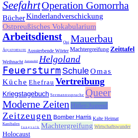
Seefahrt
Operation Gomorrha
Kinderlandverschickung
Bücher
Ostpreußisches Vokabularium
Arbeitsdienst
Mauerbau
Opi
Zeittafel
Machtergreifung
Äquatortaufe
Aussterbende Wörter
Helgoland
Weihnacht
Automobil
Feuersturm
Schule
Omas
Vertreibung
Küche
Ehefrau
Queer
Kriegstagebuch
Seemannssprache
Moderne Zeiten
Hitler-Jugend
Zeitzeugen
Bomber Harris
Kalte Heimat
Kanibalen
Machtergreifung
Wirtschaftswunder
Jungvolk
Holocaust