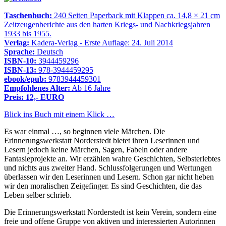
Taschenbuch:
240 Seiten Paperback mit Klappen ca. 14,8 × 21 cm
Zeitzeugenberichte aus den harten Kriegs- und Nachkriegsjahren
1933 bis 1955.
Verlag:
Kadera-Verlag - Erste Auflage: 24. Juli 2014
Sprache:
Deutsch
ISBN-10:
3944459296
ISBN-13:
978-3944459295
ebook/epub:
9783944459301
Empfohlenes Alter:
Ab 16 Jahre
Preis: 12,- EURO
Blick ins Buch mit einem Klick …
Es war einmal …, so beginnen viele Märchen. Die
Erinnerungswerkstatt Norderstedt bietet ihren Leserinnen und
Lesern jedoch keine Märchen, Sagen, Fabeln oder andere
Fantasieprojekte an. Wir erzählen wahre Geschichten, Selbsterlebtes
und nichts aus zweiter Hand. Schlussfolgerungen und Wertungen
überlassen wir den Leserinnen und Lesern. Schon gar nicht heben
wir den moralischen Zeigefinger. Es sind Geschichten, die das
Leben selber schrieb.
Die Erinnerungswerkstatt Norderstedt ist kein Verein, sondern eine
freie und offene Gruppe von aktiven und interessierten Autorinnen