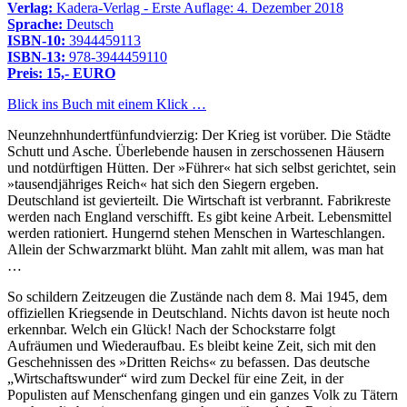
Verlag:
Kadera-Verlag - Erste Auflage: 4. Dezember 2018
Sprache:
Deutsch
ISBN-10:
3944459113
ISBN-13:
978-3944459110
Preis: 15,- EURO
Blick ins Buch mit einem Klick …
Neunzehnhundertfünfundvierzig: Der Krieg ist vorüber. Die Städte
Schutt und Asche. Überlebende hausen in zerschossenen Häusern
und notdürftigen Hütten. Der »Führer« hat sich selbst gerichtet, sein
»tausendjähriges Reich« hat sich den Siegern ergeben.
Deutschland ist gevierteilt. Die Wirtschaft ist verbrannt. Fabrikreste
werden nach England verschifft. Es gibt keine Arbeit. Lebensmittel
werden rationiert. Hungernd stehen Menschen in Warteschlangen.
Allein der Schwarzmarkt blüht. Man zahlt mit allem, was man hat
…
So schildern Zeitzeugen die Zustände nach dem 8. Mai 1945, dem
offiziellen Kriegsende in Deutschland. Nichts davon ist heute noch
erkennbar. Welch ein Glück! Nach der Schockstarre folgt
Aufräumen und Wiederaufbau. Es bleibt keine Zeit, sich mit den
Geschehnissen des »Dritten Reichs« zu befassen. Das deutsche
Wirtschaftswunder
wird zum Deckel für eine Zeit, in der
Populisten auf Menschenfang gingen und ein ganzes Volk zu Tätern