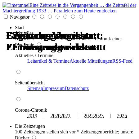
Eine Zeitreise in die Vergangenheit … die Zeittafel der
Machtergreifung 1933 … Parallelen zum Heute entdecken
Navigator
Start
Erinnerungswerkstatt:
Gegen das Vergessen:
Erinnerungswerkstatt:
Gegen das Vergessen:
Zeitzeugenberichte:
Zeitzeugenberichte:
Aktuelles
Aktuelles * Termine * Seitenüberblick * Chronik einer
Zeitzeugen berichten
Erinnerungswerkstatt
Zeitzeugen berichten
Erinnerungswerkstatt
Erinnerungswerkstatt
Erinnerungswerkstatt
Pandemie
Aktuelles / Termine
Leitartikel & Termine
Aktuelle Mitteilungen
RSS-Feed
Seitenübersicht
Sitemap
Impressum
Datenschutz
Corona-Chronik
2019
|
2020
2021
|
2022
2023
|
2025
Die Zeitzeugen
100 Zeitzeugen stellen sich vor * Zeitzeugenberichte; unsere
Bücher