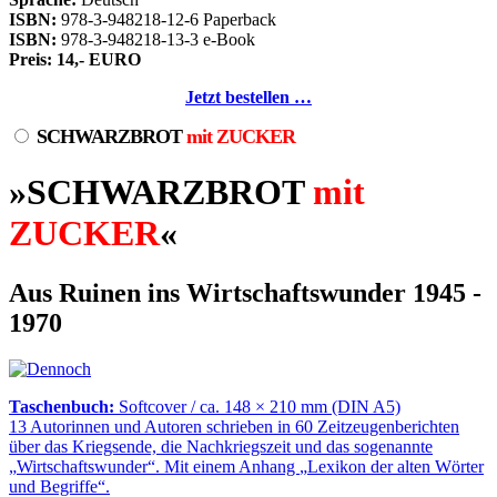
ISBN:
978-3-948218-12-6 Paperback
ISBN:
978-3-948218-13-3 e-Book
Preis: 14,- EURO
Jetzt bestellen …
SCHWARZBROT
mit ZUCKER
»SCHWARZBROT
mit
ZUCKER
«
Aus Ruinen ins Wirtschaftswunder 1945 -
1970
Taschenbuch:
Softcover / ca. 148 × 210 mm (DIN A5)
13 Autorinnen und Autoren schrieben in 60 Zeitzeugenberichten
über das Kriegsende, die Nachkriegszeit und das sogenannte
Wirtschaftswunder
. Mit einem Anhang
Lexikon der alten Wörter
und Begriffe
.