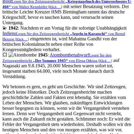
Boot
Lesen Sie den Zeitzeugenbericht
Kriegstagebuch des Unterseebootes U-
mit seiner Besatzung verloren. Der
466
von Walter Kennhöfer
[Klick …]
britische Leichte Kreuzer HMS Birmingham rammt das deutsche
Kriegsschiff, bevor es tauchen kann, und verursacht seinen
Untergang.
💫
1942
: Nachdem er am Vortag für die sofortige Unabhängigkeit
Indiens
Lesen Sie den Zeitzeugenbericht
Segeln in Karatschi
von Bernd
eingetreten ist, wird Mahatma Gandhi von der
Herzog
[Klick …]
britischen Kolonialmacht neben einer Reihe von
Kongressmitgliedern verhaftet.
💥
1945
:
Atombombenabwurf
Lesen Sie den
auf
Zeitzeugenbericht
Der Sommer 1945
von Elena Orkina
[Klick …]
Nagasaki am 9.8.1945, 20.000 Menschen waren sofort tot,
insgesamt starben 64.000, viele noch Monate danach durch
Verstahlung.
Wir betonen es gern, es geht um Geschichte. Wir sind Zeitzeugen,
jedoch keine Historiker. Doch Zeitzeugenberichte machen
geschichtliche Zahlen und Fakten erst lebendig. Sie erzählen vom
Leben der Menschen. Wir glauben, zukünftigen Entwicklungen
besser begegnen zu können, wenn wir die Vergangenheit verstehen
lernen. Denn wer Vergangenheit und Gegenwart nicht versteht,
kann auch die Zukunft nicht gestalten. Schlimmer noch: Er wird die
Fehler der Vergangenheit stets wiederholen. Deshalb wollen wir den
heutigen Menschen und den von morgen erzählen, was wir vor,