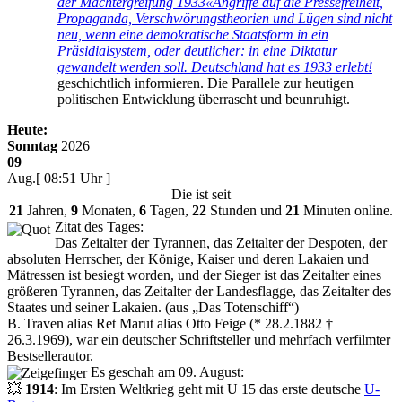
der Machtergreifung 1933«
Angriffe auf die Pressefreiheit,
Propaganda, Verschwörungstheorien und Lügen sind nicht
neu, wenn eine demokratische Staatsform in ein
Präsidialsystem, oder deutlicher: in eine Diktatur
gewandelt werden soll. Deutschland hat es 1933 erlebt!
geschichtlich informieren. Die Parallele zur heutigen
politischen Entwicklung überrascht und beunruhigt.
Heute:
Sonntag
2026
09
Aug.
[ 08:51 Uhr ]
Die
ist seit
21
Jahren,
9
Monaten,
6
Tagen,
22
Stunden und
21
Minuten online.
Zitat des Tages:
Das Zeitalter der Tyrannen, das Zeitalter der Despoten, der
absoluten Herrscher, der Könige, Kaiser und deren Lakaien und
Mätressen ist besiegt worden, und der Sieger ist das Zeitalter eines
größeren Tyrannen, das Zeitalter der Landesflagge, das Zeitalter des
Staates und seiner Lakaien. (aus
Das Totenschiff
)
B. Traven alias Ret Marut alias Otto Feige (* 28.2.1882 †
26.3.1969), war ein deutscher Schriftsteller und mehrfach verfilmter
Bestsellerautor.
Es geschah am 09. August:
💥
1914
: Im Ersten Weltkrieg geht mit U 15 das erste deutsche
U-