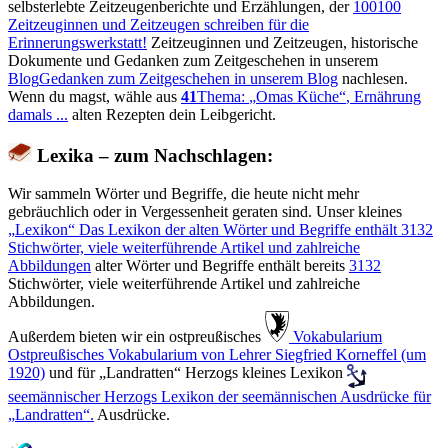
selbsterlebte Zeitzeugenberichte und Erzählungen, der
100
100
Zeitzeuginnen und Zeitzeugen schreiben für die
Erinnerungswerkstatt!
Zeitzeuginnen und Zeitzeugen, historische
Dokumente und Gedanken zum Zeitgeschehen in unserem
Blog
Gedanken zum Zeitgeschehen in unserem Blog
nachlesen.
Wenn du magst, wähle aus
41
Thema:
Omas Küche
, Ernährung
damals ...
alten Rezepten dein Leibgericht.
Lexika – zum Nachschlagen:
Wir sammeln Wörter und Begriffe, die heute nicht mehr
gebräuchlich oder in Vergessenheit geraten sind. Unser kleines
Lexikon
Das Lexikon der alten Wörter und Begriffe enthält
3132
Stichwörter, viele weiterführende Artikel und zahlreiche
Abbildungen
alter Wörter und Begriffe enthält bereits
3132
Stichwörter, viele weiterführende Artikel und zahlreiche
Abbildungen.
Außerdem bieten wir ein ostpreußisches
️ Vokabularium
Ostpreußisches Vokabularium von Lehrer Siegfried Korneffel (um
1920)
und für
Landratten
Herzogs kleines Lexikon
seemännischer
Herzogs Lexikon der seemännischen Ausdrücke für
Landratten
.
Ausdrücke.