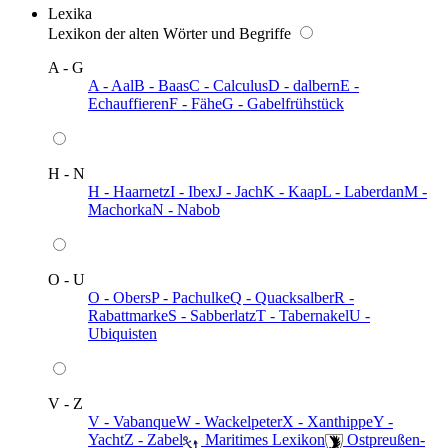
Lexika
Lexikon der alten Wörter und Begriffe
A - G
A - Aal
B - Baas
C - Calculus
D - dalbern
E -
Echauffieren
F - Fähe
G - Gabelfrühstück
H - N
H - Haarnetz
I - Ibex
J - Jach
K - Kaap
L - Laberdan
M -
Machorka
N - Nabob
O - U
O - Obers
P - Pachulke
Q - Quacksalber
R -
Rabattmarke
S - Sabberlatz
T - Tabernakel
U -
Ubiquisten
V - Z
V - Vabanque
W - Wackelpeter
X - Xanthippe
Y -
Yacht
Z - Zabel
️ Maritimes Lexikon
️ Ostpreußen-