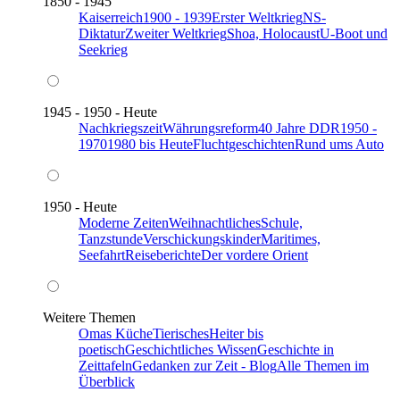
1850 - 1945
Kaiserreich
1900 - 1939
Erster Weltkrieg
NS-
Diktatur
Zweiter Weltkrieg
Shoa, Holocaust
U-Boot und
Seekrieg
1945 - 1950 - Heute
Nachkriegszeit
Währungsreform
40 Jahre DDR
1950 -
1970
1980 bis Heute
Fluchtgeschichten
Rund ums Auto
1950 - Heute
Moderne Zeiten
Weihnachtliches
Schule,
Tanzstunde
Verschickungskinder
Maritimes,
Seefahrt
Reiseberichte
Der vordere Orient
Weitere Themen
Omas Küche
Tierisches
Heiter bis
poetisch
Geschichtliches Wissen
Geschichte in
Zeittafeln
Gedanken zur Zeit - Blog
Alle Themen im
Überblick