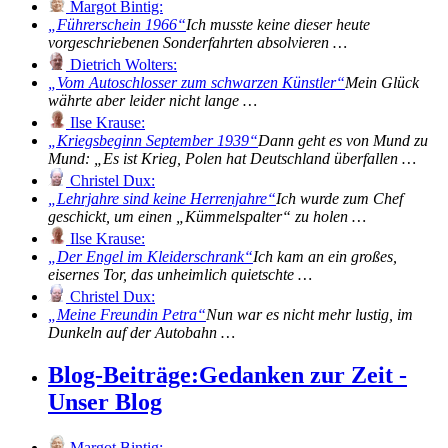
Margot Bintig:
Führerschein 1966
Ich musste keine dieser heute
vorgeschriebenen Sonderfahrten absolvieren …
Dietrich Wolters:
Vom Autoschlosser zum schwarzen Künstler
Mein Glück
währte aber leider nicht lange …
Ilse Krause:
Kriegsbeginn September 1939
Dann geht es von Mund zu
Mund: „Es ist Krieg, Polen hat Deutschland überfallen …
Christel Dux:
Lehrjahre sind keine Herrenjahre
Ich wurde zum Chef
geschickt, um einen „Kümmelspalter“ zu holen …
Ilse Krause:
Der Engel im Kleiderschrank
Ich kam an ein großes,
eisernes Tor, das unheimlich quietschte …
Christel Dux:
Meine Freundin Petra
Nun war es nicht mehr lustig, im
Dunkeln auf der Autobahn …
Blog-Beiträge:
Gedanken zur Zeit -
Unser Blog
Margot Bintig: