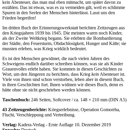
kein Abenteuer, das man mal eben mitmacht, um später davon zu
erzählen. Das ist etwas, was es zu vermeiden gilt, weil es schlimme
Spuren in den Seelen der Menschen hinterlässt. Lasst uns den
Frieden begreifen!
Im dritten Buch der Erinnerungswerkstatt berichten Zeitzeugen aus
den Kriegsjahren 1939 bis 1945. Die meisten waren noch Kinder,
als der Zweite Weltkrieg begann. Sie erlebten die Bombardierung
der Städte, den Feuersturm, Obdachlosigkeit, Hunger und Kälte; sie
mussten erleben, was Krieg wirklich bedeutet.
Es ist den Menschen gewidmet, die nach vielen Jahren des
Schweigens endlich darüber schreiben können, was sie als Kinder
Grauenvolles erlebt haben. Sie kommen in diesen Geschichten zu
Wort, um den Jüngeren zu berichten, dass Krieg
kein
Abenteuer ist.
Viele von ihnen sind schon verstorben, leben aber in diesem Buch,
in ihren Geschichten fort. Ihnen widmen wir dieses Buch, denn es
hätte ohne sie nicht geschrieben werden können.
Taschenbuch:
246 Seiten, Softcover / ca. 148 × 210 mm (DIN A5)
43 Zeitzeugenberichte:
Kriegserlebnisse, Operation Gomorrha,
Flucht, Verschleppung und Vertreibung.
Verlag:
Kadera-Verlag - Erste Auflage 10. Dezember 2019
Sprache:
Deutsch