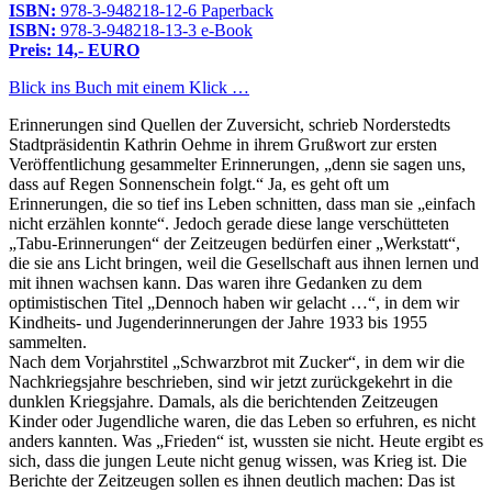
ISBN:
978-3-948218-12-6 Paperback
ISBN:
978-3-948218-13-3 e-Book
Preis: 14,- EURO
Blick ins Buch mit einem Klick …
Erinnerungen sind Quellen der Zuversicht, schrieb Norderstedts
Stadtpräsidentin Kathrin Oehme in ihrem Grußwort zur ersten
Veröffentlichung gesammelter Erinnerungen,
denn sie sagen uns,
dass auf Regen Sonnenschein folgt.
Ja, es geht oft um
Erinnerungen, die so tief ins Leben schnitten, dass man sie
einfach
nicht erzählen konnte
. Jedoch gerade diese lange verschütteten
Tabu-Erinnerungen
der Zeitzeugen bedürfen einer
Werkstatt
,
die sie ans Licht bringen, weil die Gesellschaft aus ihnen lernen und
mit ihnen wachsen kann. Das waren ihre Gedanken zu dem
optimistischen Titel
Dennoch haben wir gelacht …
, in dem wir
Kindheits- und Jugenderinnerungen der Jahre 1933 bis 1955
sammelten.
Nach dem Vorjahrstitel
Schwarzbrot mit Zucker
, in dem wir die
Nachkriegsjahre beschrieben, sind wir jetzt zurückgekehrt in die
dunklen Kriegsjahre. Damals, als die berichtenden Zeitzeugen
Kinder oder Jugendliche waren, die das Leben so erfuhren, es nicht
anders kannten. Was
Frieden
ist, wussten sie nicht. Heute ergibt es
sich, dass die jungen Leute nicht genug wissen, was Krieg ist. Die
Berichte der Zeitzeugen sollen es ihnen deutlich machen: Das ist