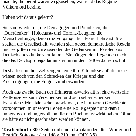
machte, die bereit waren wegzusehen, während das Regime
Völkermord beging.
Haben wir daraus gelernt?
Sie sind wieder da, die Demagogen und Populisten, die
Querdenker
, Holocaust- und Corona-Leugner, die
Menschenfänger, denen die Vergangenheit keine Lehre ist. Sie
spalten die Gesellschaft, wenden sich gegen demokratische Regeln
und vergiften den Unwissenden die Gedanken mit Parolen aus
Deutschlands dunkelsten Jahren. Sie hängen den Legenden nach,
die das Reichspropagadaministerium in den 1930er Jahren schuf.
Deshalb schreiben Zeitzeugen heute ihre Erlebnisse auf, denn sie
wissen noch von den Schrecken des Krieges und den
Anstrengungen, die Folgen zu überwinden.
Auch das zweite Buch der Erinnerungswerkstatt ist eine wertvolle
Zeitkonserve zum Verschenken und sich selber schenken.
Es ist den vielen Menschen gewidmet, die in unseren Geschichten
vorkommen, in unserem Leben eine Rolle gespielt und damit
unbewusst und ungewollt an diesem Buch mitgewirkt haben. Ohne
sie hätte es nicht geschrieben werden können.
Taschenbuch:
300 Seiten mit einem Lexikon der alten Wörter und
Begriffe Softcover / ca. 148 × 210 mm (DIN A5)