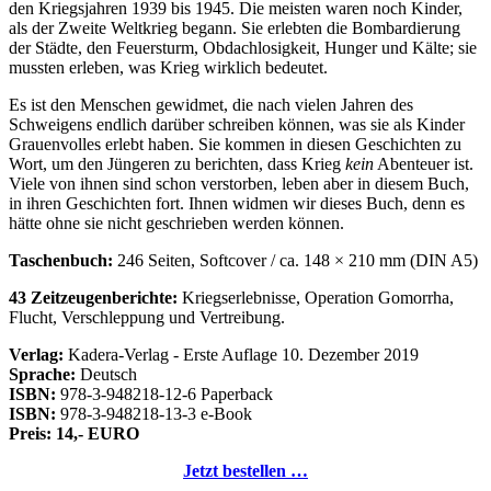
den Kriegsjahren 1939 bis 1945. Die meisten waren noch Kinder,
als der Zweite Weltkrieg begann. Sie erlebten die Bombardierung
der Städte, den Feuersturm, Obdachlosigkeit, Hunger und Kälte; sie
mussten erleben, was Krieg wirklich bedeutet.
Es ist den Menschen gewidmet, die nach vielen Jahren des
Schweigens endlich darüber schreiben können, was sie als Kinder
Grauenvolles erlebt haben. Sie kommen in diesen Geschichten zu
Wort, um den Jüngeren zu berichten, dass Krieg
kein
Abenteuer ist.
Viele von ihnen sind schon verstorben, leben aber in diesem Buch,
in ihren Geschichten fort. Ihnen widmen wir dieses Buch, denn es
hätte ohne sie nicht geschrieben werden können.
Taschenbuch:
246 Seiten, Softcover / ca. 148 × 210 mm (DIN A5)
43 Zeitzeugenberichte:
Kriegserlebnisse, Operation Gomorrha,
Flucht, Verschleppung und Vertreibung.
Verlag:
Kadera-Verlag - Erste Auflage 10. Dezember 2019
Sprache:
Deutsch
ISBN:
978-3-948218-12-6 Paperback
ISBN:
978-3-948218-13-3 e-Book
Preis: 14,- EURO
Jetzt bestellen …