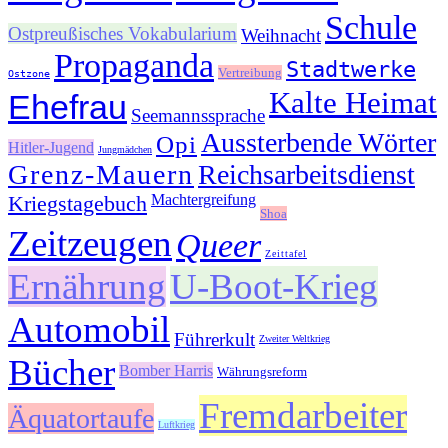
Schule
Ostpreußisches Vokabularium
Weihnacht
Propaganda
Stadtwerke
Vertreibung
Ostzone
Kalte Heimat
Ehefrau
Seemannssprache
Aussterbende Wörter
Opi
Hitler-Jugend
Jungmädchen
Grenz-Mauern
Reichsarbeitsdienst
Kriegstagebuch
Machtergreifung
Shoa
Zeitzeugen
Queer
Zeittafel
Ernährung
U-Boot-Krieg
Automobil
Führerkult
Zweiter Weltkrieg
Bücher
Bomber Harris
Währungsreform
Fremdarbeiter
Äquatortaufe
Luftkrieg