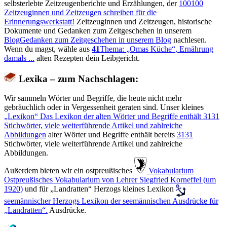
selbsterlebte Zeitzeugenberichte und Erzählungen, der
100
100
Zeitzeuginnen und Zeitzeugen schreiben für die
Erinnerungswerkstatt!
Zeitzeuginnen und Zeitzeugen, historische
Dokumente und Gedanken zum Zeitgeschehen in unserem
Blog
Gedanken zum Zeitgeschehen in unserem Blog
nachlesen.
Wenn du magst, wähle aus
41
Thema:
Omas Küche
, Ernährung
damals ...
alten Rezepten dein Leibgericht.
Lexika – zum Nachschlagen:
Wir sammeln Wörter und Begriffe, die heute nicht mehr
gebräuchlich oder in Vergessenheit geraten sind. Unser kleines
Lexikon
Das Lexikon der alten Wörter und Begriffe enthält
3131
Stichwörter, viele weiterführende Artikel und zahlreiche
Abbildungen
alter Wörter und Begriffe enthält bereits
3131
Stichwörter, viele weiterführende Artikel und zahlreiche
Abbildungen.
Außerdem bieten wir ein ostpreußisches
️ Vokabularium
Ostpreußisches Vokabularium von Lehrer Siegfried Korneffel (um
1920)
und für
Landratten
Herzogs kleines Lexikon
seemännischer
Herzogs Lexikon der seemännischen Ausdrücke für
Landratten
.
Ausdrücke.