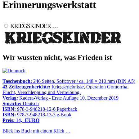
Erinnerungswerkstatt
KRIEGSKINDER …
Wir wussten nicht, was Frieden ist
Taschenbuch:
246 Seiten, Softcover / ca. 148 × 210 mm (DIN A5)
43 Zeitzeugenberichte:
Kriegserlebnisse, Operation Gomorrha,
Flucht, Verschleppung und Vertreibung.
Verlag:
Kadera-Verlag - Erste Auflage 10. Dezember 2019
Sprache:
Deutsch
ISBN:
978-3-948218-12-6 Paperback
ISBN:
978-3-948218-13-3 e-Book
Preis: 14,- EURO
Blick ins Buch mit einem Klick …