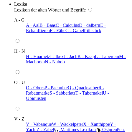
Lexika
Lexikon der alten Wörter und Begriffe
A - G
A - Aal
B - Baas
C - Calculus
D - dalbern
E -
Echauffieren
F - Fähe
G - Gabelfrühstück
H - N
H - Haarnetz
I - Ibex
J - Jach
K - Kaap
L - Laberdan
M -
Machorka
N - Nabob
O - U
O - Obers
P - Pachulke
Q - Quacksalber
R -
Rabattmarke
S - Sabberlatz
T - Tabernakel
U -
Ubiquisten
V - Z
V - Vabanque
W - Wackelpeter
X - Xanthippe
Y -
Yacht
Z - Zabel
️ Maritimes Lexikon
️ Ostpreußen-