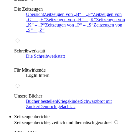
Die Zeitzeugen
Übersicht
Zeitzeugen von
B
–
F
Zeitzeugen von
G
–
H
Zeitzeugen von
H
–
K
Zeitzeugen von
K
–
P
Zeitzeugen von
P
–
S
Zeitzeugen von
S
–
Z
Schreibwerkstatt
Die Schreibwerkstatt
Für Mitwirkende
LogIn Intern
Unsere Bücher
Bücher bestellen
Kriegskinder
Schwarzbrot mit
Zucker
Dennoch gelacht…
Zeitzeugenberichte
Zeitzeugenberichte, zeitlich und thematisch geordnet