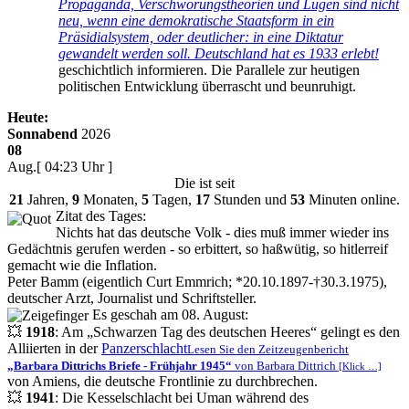
Propaganda, Verschwörungstheorien und Lügen sind nicht
neu, wenn eine demokratische Staatsform in ein
Präsidialsystem, oder deutlicher: in eine Diktatur
gewandelt werden soll. Deutschland hat es 1933 erlebt!
geschichtlich informieren. Die Parallele zur heutigen
politischen Entwicklung überrascht und beunruhigt.
Heute:
Sonnabend
2026
08
Aug.
[ 04:23 Uhr ]
Die
ist seit
21
Jahren,
9
Monaten,
5
Tagen,
17
Stunden und
53
Minuten online.
Zitat des Tages:
Nichts hat das deutsche Volk - dies muß immer wieder ins
Gedächtnis gerufen werden - so erbittert, so haßwütig, so hitlerreif
gemacht wie die Inflation.
Peter Bamm (eigentlich Curt Emmrich; *20.10.1897-†30.3.1975),
deutscher Arzt, Journalist und Schriftsteller.
Es geschah am 08. August:
💥
1918
: Am
Schwarzen Tag des deutschen Heeres
gelingt es den
Alliierten in der
Panzerschlacht
Lesen Sie den Zeitzeugenbericht
Barbara Dittrichs Briefe - Frühjahr 1945
von Barbara Dittrich
[Klick …]
von Amiens, die deutsche Frontlinie zu durchbrechen.
💥
1941
: Die Kesselschlacht bei Uman während des