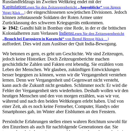
Russlandfeldzugs im Zweiten Weltkrieg endet mit der
Kapitulation
Lesen Sie den Zeitzeugenbericht
Augenblicke
von Jürgen
der eingeschlossenen sowjetischen Divisionen. Jedoch
Voigt
[Klick …]
können zehntausende Soldaten der Roten Armee unter
Zurücklassung des schweren Kriegsgeräts entkommen.
💫
1942
: Gandhi hält in Bombay eine Rede, in der er die britischen
Kolonialherren zum Verlassen
Indiens
Lesen Sie den Zeitzeugenbericht
Besuch bei Europäern in Karatschi
von Bernd Herzog
[Klick …]
auffordert. Dies wird zum Auslöser der Quit India-Bewegung.
Wir betonen es gern, es geht um Geschichte. Wir sind Zeitzeugen,
jedoch keine Historiker. Doch Zeitzeugenberichte machen
geschichtliche Zahlen und Fakten erst lebendig. Sie erzählen vom
Leben der Menschen. Wir glauben, zukünftigen Entwicklungen
besser begegnen zu können, wenn wir die Vergangenheit verstehen
lernen. Denn wer Vergangenheit und Gegenwart nicht versteht,
kann auch die Zukunft nicht gestalten. Schlimmer noch: Er wird die
Fehler der Vergangenheit stets wiederholen. Deshalb wollen wir den
heutigen Menschen und den von morgen erzählen, was wir vor,
während und nach den beiden Weltkriegen erlebt haben. Und von
einer Zeit, als es noch keine Fernseher, Computer, Handys oder
Smartphones gab, im Winter aber Eisblumen an den Fenstern.
Persönliche Erfahrungen stellen einen wahren Reichtum sowohl für
den Einzelnen als auch für nachfolgende Generationen dar. Sie