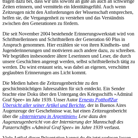
tragen dazu bei, dass wir uns sowohl an gute als auch an schwierige
Zeiten erinnern, und vermitteln ein Identitätsgefühl. Auch wenn
Zeitzeugen nicht den Anforderungen der Wissenschaft entsprechen,
helfen sie, die Vergangenheit zu verstehen und das Verständnis
zwischen den Generationen zu fördern.
Die seit November 2004 bestehende Erinnerungswerkstatt wird von
Schriftstellerinnen und Schriftstellern der Generation 60 Plus in
Anspruch genommen. Hier erzählen sie von ihren Kindheits- und
Jugenderinnerungen und motivieren auch andere dazu, zu schreiben.
Wir begrüßen insbesondere ältere Leserinnen und Leser, die durch
unsere Geschichten angeregt werden, selbst schriftstellerisch tätig zu
werden. Du wirst erstaunt sein, was dabei an eigenen, verschüttet
geglaubten Erinnerungen ans Licht kommt.
Die Medien haben die Zeitzeugenberichte zu den
geschichtsträchtigen Jahreszahlen für sich entdeckt. Ein Sender
brachte eine Doku über den Untergang des Kriegsschiffs »Admiral
Graf Spee« im Jahr 1939. Unser Autor
Ernesto Potthoff
Zur
Übersicht aller seiner Artikel und Berichte
, der in Buenos Aires
Augenzeuge der Geschehnisse war, hat einen Zeitzeugenbericht
über die
»Internierung in Argentinien«
Lese dazu den
Augenzeugenbericht von der Internierung der Mannschaft des
Panzerschiffes »Admiral Graf Spee« im Jahre 1939
verfasst.
Viele Artikel dieser Präsentation kannst du dir jetzt vorlesen lassen.