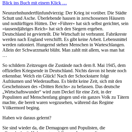
Blick ins Buch mit einem Klick …
Neunzehnhundertfünfundvierzig: Der Krieg ist vorüber. Die Städte
Schutt und Asche. Überlebende hausen in zerschossenen Häusern
und notdürftigen Hütten. Der »Führer« hat sich selbst gerichtet, sein
»tausendjähriges Reich« hat sich den Siegern ergeben.
Deutschland ist gevierteilt. Die Wirtschaft ist verbrannt. Fabrikreste
werden nach England verschifft. Es gibt keine Arbeit. Lebensmittel
werden rationiert. Hungernd stehen Menschen in Warteschlangen.
Allein der Schwarzmarkt blüht. Man zahlt mit allem, was man hat
…
So schildern Zeitzeugen die Zustände nach dem 8. Mai 1945, dem
offiziellen Kriegsende in Deutschland. Nichts davon ist heute noch
erkennbar. Welch ein Glück! Nach der Schockstarre folgt
Aufräumen und Wiederaufbau. Es bleibt keine Zeit, sich mit den
Geschehnissen des »Dritten Reichs« zu befassen. Das deutsche
Wirtschaftswunder
wird zum Deckel für eine Zeit, in der
Populisten auf Menschenfang gingen und ein ganzes Volk zu Tätern
machte, die bereit waren wegzusehen, während das Regime
Völkermord beging.
Haben wir daraus gelernt?
Sie sind wieder da, die Demagogen und Populisten, die