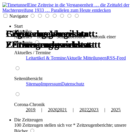
Eine Zeitreise in die Vergangenheit … die Zeittafel der
Machtergreifung 1933 … Parallelen zum Heute entdecken
Navigator
Start
Erinnerungswerkstatt:
Gegen das Vergessen:
Erinnerungswerkstatt:
Gegen das Vergessen:
Zeitzeugenberichte:
Zeitzeugenberichte:
Aktuelles
Aktuelles * Termine * Seitenüberblick * Chronik einer
Zeitzeugen berichten
Erinnerungswerkstatt
Zeitzeugen berichten
Erinnerungswerkstatt
Erinnerungswerkstatt
Erinnerungswerkstatt
Pandemie
Aktuelles / Termine
Leitartikel & Termine
Aktuelle Mitteilungen
RSS-Feed
Seitenübersicht
Sitemap
Impressum
Datenschutz
Corona-Chronik
2019
|
2020
2021
|
2022
2023
|
2025
Die Zeitzeugen
100 Zeitzeugen stellen sich vor * Zeitzeugenberichte; unsere
Bücher