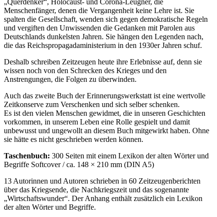
Querdenker
, Holocaust- und Corona-Leugner, die
Menschenfänger, denen die Vergangenheit keine Lehre ist. Sie
spalten die Gesellschaft, wenden sich gegen demokratische Regeln
und vergiften den Unwissenden die Gedanken mit Parolen aus
Deutschlands dunkelsten Jahren. Sie hängen den Legenden nach,
die das Reichspropagadaministerium in den 1930er Jahren schuf.
Deshalb schreiben Zeitzeugen heute ihre Erlebnisse auf, denn sie
wissen noch von den Schrecken des Krieges und den
Anstrengungen, die Folgen zu überwinden.
Auch das zweite Buch der Erinnerungswerkstatt ist eine wertvolle
Zeitkonserve zum Verschenken und sich selber schenken.
Es ist den vielen Menschen gewidmet, die in unseren Geschichten
vorkommen, in unserem Leben eine Rolle gespielt und damit
unbewusst und ungewollt an diesem Buch mitgewirkt haben. Ohne
sie hätte es nicht geschrieben werden können.
Taschenbuch:
300 Seiten mit einem Lexikon der alten Wörter und
Begriffe Softcover / ca. 148 × 210 mm (DIN A5)
13 Autorinnen und Autoren schrieben in 60 Zeitzeugenberichten
über das Kriegsende, die Nachkriegszeit und das sogenannte
Wirtschaftswunder
. Der Anhang enthält zusätzlich ein Lexikon
der alten Wörter und Begriffe.