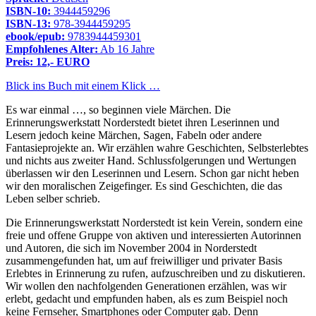
ISBN-10:
3944459296
ISBN-13:
978-3944459295
ebook/epub:
9783944459301
Empfohlenes Alter:
Ab 16 Jahre
Preis: 12,- EURO
Blick ins Buch mit einem Klick …
Es war einmal …, so beginnen viele Märchen. Die
Erinnerungswerkstatt Norderstedt bietet ihren Leserinnen und
Lesern jedoch keine Märchen, Sagen, Fabeln oder andere
Fantasieprojekte an. Wir erzählen wahre Geschichten, Selbsterlebtes
und nichts aus zweiter Hand. Schlussfolgerungen und Wertungen
überlassen wir den Leserinnen und Lesern. Schon gar nicht heben
wir den moralischen Zeigefinger. Es sind Geschichten, die das
Leben selber schrieb.
Die Erinnerungswerkstatt Norderstedt ist kein Verein, sondern eine
freie und offene Gruppe von aktiven und interessierten Autorinnen
und Autoren, die sich im November 2004 in Norderstedt
zusammengefunden hat, um auf freiwilliger und privater Basis
Erlebtes in Erinnerung zu rufen, aufzuschreiben und zu diskutieren.
Wir wollen den nachfolgenden Generationen erzählen, was wir
erlebt, gedacht und empfunden haben, als es zum Beispiel noch
keine Fernseher, Smartphones oder Computer gab. Denn