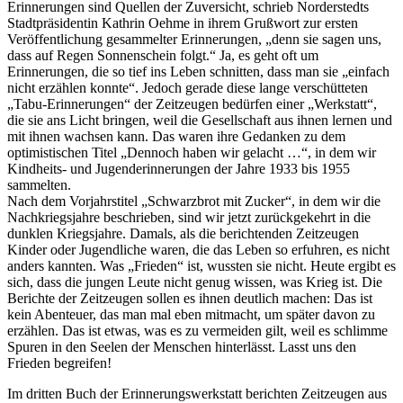
Erinnerungen sind Quellen der Zuversicht, schrieb Norderstedts
Stadtpräsidentin Kathrin Oehme in ihrem Grußwort zur ersten
Veröffentlichung gesammelter Erinnerungen,
denn sie sagen uns,
dass auf Regen Sonnenschein folgt.
Ja, es geht oft um
Erinnerungen, die so tief ins Leben schnitten, dass man sie
einfach
nicht erzählen konnte
. Jedoch gerade diese lange verschütteten
Tabu-Erinnerungen
der Zeitzeugen bedürfen einer
Werkstatt
,
die sie ans Licht bringen, weil die Gesellschaft aus ihnen lernen und
mit ihnen wachsen kann. Das waren ihre Gedanken zu dem
optimistischen Titel
Dennoch haben wir gelacht …
, in dem wir
Kindheits- und Jugenderinnerungen der Jahre 1933 bis 1955
sammelten.
Nach dem Vorjahrstitel
Schwarzbrot mit Zucker
, in dem wir die
Nachkriegsjahre beschrieben, sind wir jetzt zurückgekehrt in die
dunklen Kriegsjahre. Damals, als die berichtenden Zeitzeugen
Kinder oder Jugendliche waren, die das Leben so erfuhren, es nicht
anders kannten. Was
Frieden
ist, wussten sie nicht. Heute ergibt es
sich, dass die jungen Leute nicht genug wissen, was Krieg ist. Die
Berichte der Zeitzeugen sollen es ihnen deutlich machen: Das ist
kein Abenteuer, das man mal eben mitmacht, um später davon zu
erzählen. Das ist etwas, was es zu vermeiden gilt, weil es schlimme
Spuren in den Seelen der Menschen hinterlässt. Lasst uns den
Frieden begreifen!
Im dritten Buch der Erinnerungswerkstatt berichten Zeitzeugen aus