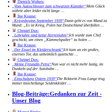
Dietrich Wolters:
Vom Autoschlosser zum schwarzen Künstler
Mein Glück
währte aber leider nicht lange …
Ilse Krause:
Kriegsbeginn September 1939
Dann geht es von Mund zu
Mund: „Es ist Krieg, Polen hat Deutschland überfallen …
Christel Dux:
Lehrjahre sind keine Herrenjahre
Ich wurde zum Chef
geschickt, um einen „Kümmelspalter“ zu holen …
Ilse Krause:
Der Engel im Kleiderschrank
Ich kam an ein großes,
eisernes Tor, das unheimlich quietschte …
Christel Dux:
Meine Freundin Petra
Nun war es nicht mehr lustig, im
Dunkeln auf der Autobahn …
Ilse Krause:
Einschulung Ostern 1939
Die Rektorin Frau Lange trug
immer knöchellange Seidenkleider …
Blog-Beiträge:
Gedanken zur Zeit -
Unser Blog
Margot Bintig: