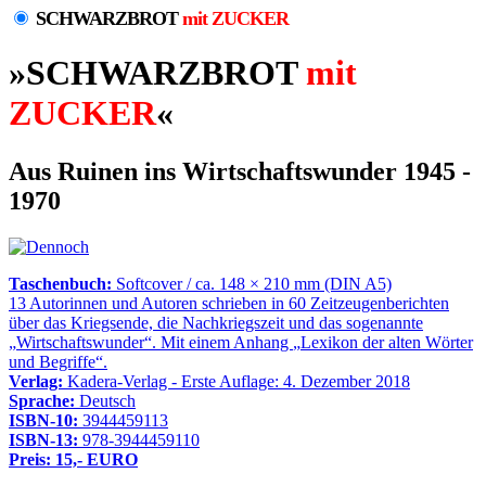
SCHWARZBROT
mit ZUCKER
»SCHWARZBROT
mit
ZUCKER
«
Aus Ruinen ins Wirtschaftswunder 1945 -
1970
Taschenbuch:
Softcover / ca. 148 × 210 mm (DIN A5)
13 Autorinnen und Autoren schrieben in 60 Zeitzeugenberichten
über das Kriegsende, die Nachkriegszeit und das sogenannte
Wirtschaftswunder
. Mit einem Anhang
Lexikon der alten Wörter
und Begriffe
.
Verlag:
Kadera-Verlag - Erste Auflage: 4. Dezember 2018
Sprache:
Deutsch
ISBN-10:
3944459113
ISBN-13:
978-3944459110
Preis: 15,- EURO