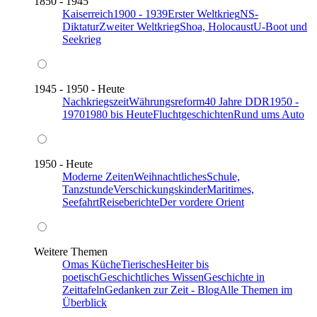
1850 - 1945
Kaiserreich
1900 - 1939
Erster Weltkrieg
NS-
Diktatur
Zweiter Weltkrieg
Shoa, Holocaust
U-Boot und
Seekrieg
1945 - 1950 - Heute
Nachkriegszeit
Währungsreform
40 Jahre DDR
1950 -
1970
1980 bis Heute
Fluchtgeschichten
Rund ums Auto
1950 - Heute
Moderne Zeiten
Weihnachtliches
Schule,
Tanzstunde
Verschickungskinder
Maritimes,
Seefahrt
Reiseberichte
Der vordere Orient
Weitere Themen
Omas Küche
Tierisches
Heiter bis
poetisch
Geschichtliches Wissen
Geschichte in
Zeittafeln
Gedanken zur Zeit - Blog
Alle Themen im
Überblick