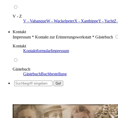
V - Z
V - Vabanque
W - Wackelpeter
X - Xanthippe
Y - Yacht
Z 
Kontakt
Impressum * Kontakt zur Erinnerungswerkstatt * Gästebuch
Kontakt
Kontaktformular
Impressum
Gästebuch
Gästebuch
Buchbestellung