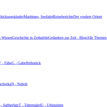
chickungskinder
Maritimes, Seefahrt
Reiseberichte
Der vordere Orient
s Wissen
Geschichte in Zeittafeln
Gedanken zur Zeit - Blog
Alle Themen 
F - Fähe
G - Gabelfrühstück
achorka
N - Nabob
 - Sabberlatz
T - Tabernakel
U - Ubiquisten