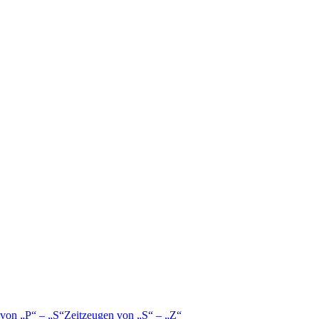
 von
P
–
S
Zeitzeugen von
S
–
Z