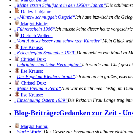
Meine ersten Schuljahre in den 1950er Jahren
Die schlimmst
Detlev Lubjahn:
»Münze« schmuggelt Ostgeld
Ich hatte inzwischen die Gele
Margot Bintig:
Führerschein 1966
Ich musste keine dieser heute vorgeschr
Dietrich Wolters:
Vom Autoschlosser zum schwarzen Künstler
Mein Glück währ
Ilse Krause:
Kriegsbeginn September 1939
Dann geht es von Mund zu Mun
Christel Dux:
Lehrjahre sind keine Herrenjahre
Ich wurde zum Chef gesch
Ilse Krause:
Der Engel im Kleiderschrank
Ich kam an ein großes, eiserne
Christel Dux:
Meine Freundin Petra
Nun war es nicht mehr lustig, im Du
Ilse Krause:
Einschulung Ostern 1939
Die Rektorin Frau Lange trug imm
Blog-Beiträge:
Gedanken zur Zeit - Un
Margot Bintig:
Starke Worte
Das Gesetz zur Erzeugung sichtbarer elektromag