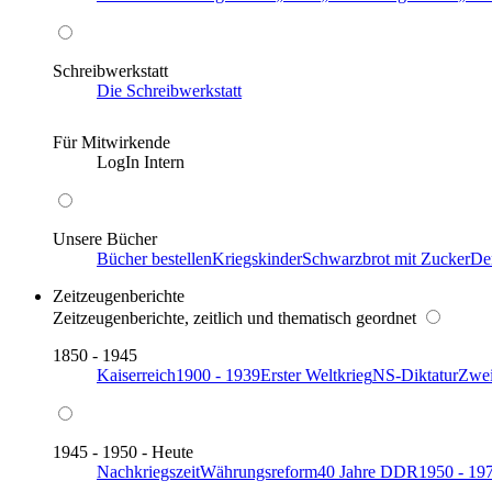
Schreibwerkstatt
Die Schreibwerkstatt
Für Mitwirkende
LogIn Intern
Unsere Bücher
Bücher bestellen
Kriegskinder
Schwarzbrot mit Zucker
De
Zeitzeugenberichte
Zeitzeugenberichte, zeitlich und thematisch geordnet
1850 - 1945
Kaiserreich
1900 - 1939
Erster Weltkrieg
NS-Diktatur
Zwei
1945 - 1950 - Heute
Nachkriegszeit
Währungsreform
40 Jahre DDR
1950 - 19