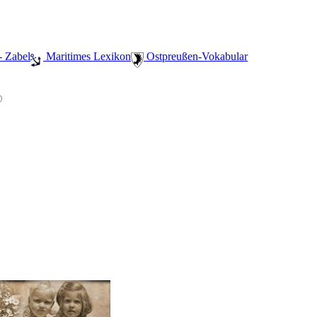
- Zabel
️ Maritimes Lexikon
️ Ostpreußen-Vokabular