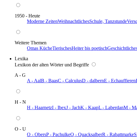
1950 - Heute
Moderne Zeiten
Weihnachtliches
Schule, Tanzstunde
Vers
Weitere Themen
Omas Küche
Tierisches
Heiter bis poetisch
Geschichtliche
Lexika
Lexikon der alten Wörter und Begriffe
A - G
A - Aal
B - Baas
C - Calculus
D - dalbern
E - Echauffieren
H - N
H - Haarnetz
I - Ibex
J - Jach
K - Kaap
L - Laberdan
M - M
O - U
O - Obers
P - Pachulke
Q - Quacksalber
R - Rabattmarke
S