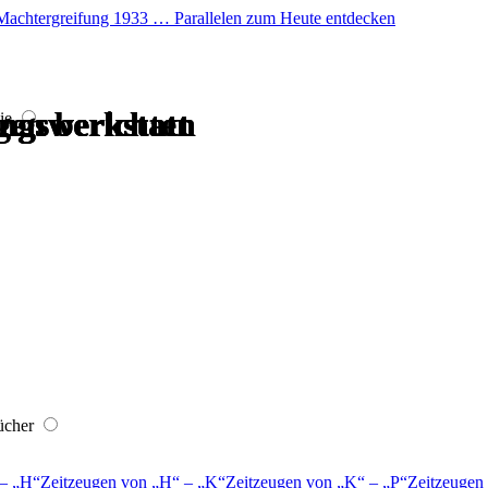
er Machtergreifung 1933 … Parallelen zum Heute entdecken
gen berichten
ngswerkstatt
gen berichten
ngswerkstatt
ngswerkstatt
ngswerkstatt
ie
ücher
–
H
Zeitzeugen von
H
–
K
Zeitzeugen von
K
–
P
Zeitzeugen