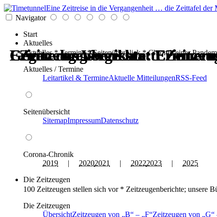
Eine Zeitreise in die Vergangenheit … die Zeittafel d
Navigator
Start
Aktuelles
Erinnerungswerkstatt: Zeitzeu
Gegen das Vergessen: Erinneru
Erinnerungswerkstatt: Zeitzeu
Gegen das Vergessen: Erinneru
Zeitzeugenberichte: Erinneru
Zeitzeugenberichte: Erinneru
Aktuelles * Termine * Seitenüberblick * Chronik einer Pandem
Aktuelles / Termine
Leitartikel & Termine
Aktuelle Mitteilungen
RSS-Feed
Seitenübersicht
Sitemap
Impressum
Datenschutz
Corona-Chronik
2019
|
2020
2021
|
2022
2023
|
2025
Die Zeitzeugen
100 Zeitzeugen stellen sich vor * Zeitzeugenberichte; unsere B
Die Zeitzeugen
Übersicht
Zeitzeugen von
B
–
F
Zeitzeugen von
G