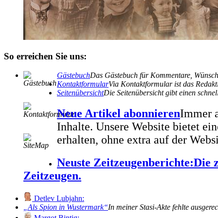
So erreichen Sie uns:
Gästebuch
Das Gästebuch für Kommentare, Wünsche
Kontaktformular
Via Kontaktformular ist das Redakti
Seitenübersicht
Die Seitenübersicht gibt einen schn
Neue Artikel abonnieren
Immer a
Inhalte. Unsere Website bietet e
erhalten, ohne extra auf der Webs
Neuste Zeitzeugenberichte:
Die 
Zeitzeugen.
Detlev Lubjahn:
Als Spion in Wustermark
In meiner Stasi-Akte fehlte ausgere
Margot Bintig: