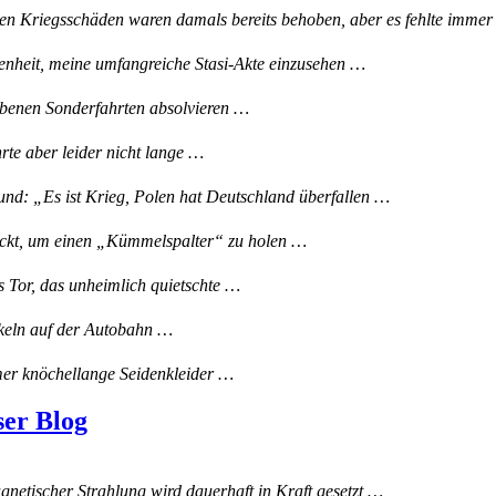
en Kriegsschäden waren damals bereits behoben, aber es fehlte imm
genheit, meine umfangreiche Stasi-Akte einzusehen …
iebenen Sonderfahrten absolvieren …
te aber leider nicht lange …
d: „Es ist Krieg, Polen hat Deutschland überfallen …
ickt, um einen „Kümmelspalter“ zu holen …
s Tor, das unheimlich quietschte …
nkeln auf der Autobahn …
er knöchellange Seidenkleider …
ser Blog
netischer Strahlung wird dauerhaft in Kraft gesetzt …