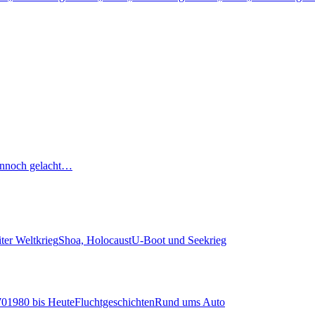
nnoch gelacht…
ter Weltkrieg
Shoa, Holocaust
U-Boot und Seekrieg
70
1980 bis Heute
Fluchtgeschichten
Rund ums Auto