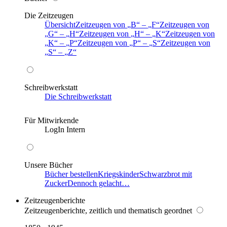
Die Zeitzeugen
Übersicht
Zeitzeugen von
B
–
F
Zeitzeugen von
G
–
H
Zeitzeugen von
H
–
K
Zeitzeugen von
K
–
P
Zeitzeugen von
P
–
S
Zeitzeugen von
S
–
Z
Schreibwerkstatt
Die Schreibwerkstatt
Für Mitwirkende
LogIn Intern
Unsere Bücher
Bücher bestellen
Kriegskinder
Schwarzbrot mit
Zucker
Dennoch gelacht…
Zeitzeugenberichte
Zeitzeugenberichte, zeitlich und thematisch geordnet