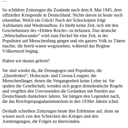
…
So schildern Zeitzeugen die Zustände nach dem 8. Mai 1945, dem
offiziellen Kriegsende in Deutschland. Nichts davon ist heute noch
erkennbar. Welch ein Glück! Nach der Schockstarre folgt
Aufräumen und Wiederaufbau. Es bleibt keine Zeit, sich mit den
Geschehnissen des »Dritten Reichs« zu befassen. Das deutsche
Wirtschaftswunder
wird zum Deckel für eine Zeit, in der
Populisten auf Menschenfang gingen und ein ganzes Volk zu Tätern
machte, die bereit waren wegzusehen, während das Regime
Völkermord beging.
Haben wir daraus gelernt?
Sie sind wieder da, die Demagogen und Populisten, die
Querdenker
, Holocaust- und Corona-Leugner, die
Menschenfänger, denen die Vergangenheit keine Lehre ist. Sie
spalten die Gesellschaft, wenden sich gegen demokratische Regeln
und vergiften den Unwissenden die Gedanken mit Parolen aus
Deutschlands dunkelsten Jahren. Sie hängen den Legenden nach,
die das Reichspropagadaministerium in den 1930er Jahren schuf.
Deshalb schreiben Zeitzeugen heute ihre Erlebnisse auf, denn sie
wissen noch von den Schrecken des Krieges und den
Anstrengungen, die Folgen zu überwinden.