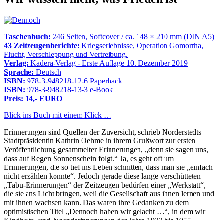
Taschenbuch:
246 Seiten, Softcover / ca. 148 × 210 mm (DIN A5)
43 Zeitzeugenberichte:
Kriegserlebnisse, Operation Gomorrha,
Flucht, Verschleppung und Vertreibung.
Verlag:
Kadera-Verlag - Erste Auflage 10. Dezember 2019
Sprache:
Deutsch
ISBN:
978-3-948218-12-6 Paperback
ISBN:
978-3-948218-13-3 e-Book
Preis: 14,- EURO
Blick ins Buch mit einem Klick …
Erinnerungen sind Quellen der Zuversicht, schrieb Norderstedts
Stadtpräsidentin Kathrin Oehme in ihrem Grußwort zur ersten
Veröffentlichung gesammelter Erinnerungen,
denn sie sagen uns,
dass auf Regen Sonnenschein folgt.
Ja, es geht oft um
Erinnerungen, die so tief ins Leben schnitten, dass man sie
einfach
nicht erzählen konnte
. Jedoch gerade diese lange verschütteten
Tabu-Erinnerungen
der Zeitzeugen bedürfen einer
Werkstatt
,
die sie ans Licht bringen, weil die Gesellschaft aus ihnen lernen und
mit ihnen wachsen kann. Das waren ihre Gedanken zu dem
optimistischen Titel
Dennoch haben wir gelacht …
, in dem wir