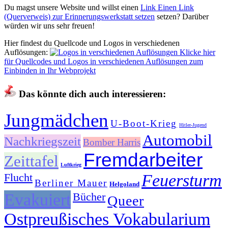
Du magst unsere Website und willst einen
Link
Einen Link
(Querverweis) zur Erinnerungswerkstatt setzen
setzen? Darüber
würden wir uns sehr freuen!
Hier findest du Quellcode und Logos in verschiedenen
Auflösungen:
Klicke hier
für Quellcodes und Logos in verschiedenen Auflösungen zum
Einbinden in Ihr Webprojekt
Das könnte dich auch interessieren:
Jungmädchen
U-Boot-Krieg
Hitler-Jugend
Automobil
Nachkriegszeit
Bomber Harris
Fremdarbeiter
Zeittafel
Luftkrieg
Flucht
Feuersturm
Berliner Mauer
Helgoland
Evakuiert
Bücher
Queer
Ostpreußisches Vokabularium