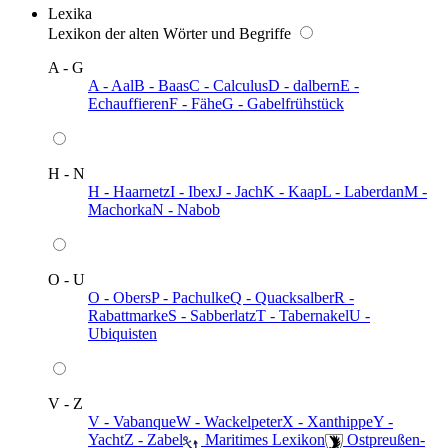
Lexika
Lexikon der alten Wörter und Begriffe
A - G
A - Aal
B - Baas
C - Calculus
D - dalbern
E -
Echauffieren
F - Fähe
G - Gabelfrühstück
H - N
H - Haarnetz
I - Ibex
J - Jach
K - Kaap
L - Laberdan
M -
Machorka
N - Nabob
O - U
O - Obers
P - Pachulke
Q - Quacksalber
R -
Rabattmarke
S - Sabberlatz
T - Tabernakel
U -
Ubiquisten
V - Z
V - Vabanque
W - Wackelpeter
X - Xanthippe
Y -
Yacht
Z - Zabel
️ Maritimes Lexikon
️ Ostpreußen-