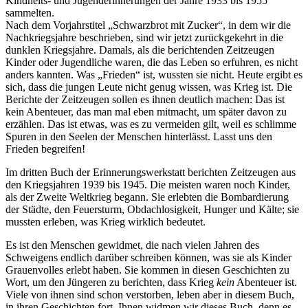
Kindheits- und Jugenderinnerungen der Jahre 1933 bis 1955
sammelten.
Nach dem Vorjahrstitel
Schwarzbrot mit Zucker
, in dem wir die
Nachkriegsjahre beschrieben, sind wir jetzt zurückgekehrt in die
dunklen Kriegsjahre. Damals, als die berichtenden Zeitzeugen
Kinder oder Jugendliche waren, die das Leben so erfuhren, es nicht
anders kannten. Was
Frieden
ist, wussten sie nicht. Heute ergibt es
sich, dass die jungen Leute nicht genug wissen, was Krieg ist. Die
Berichte der Zeitzeugen sollen es ihnen deutlich machen: Das ist
kein Abenteuer, das man mal eben mitmacht, um später davon zu
erzählen. Das ist etwas, was es zu vermeiden gilt, weil es schlimme
Spuren in den Seelen der Menschen hinterlässt. Lasst uns den
Frieden begreifen!
Im dritten Buch der Erinnerungswerkstatt berichten Zeitzeugen aus
den Kriegsjahren 1939 bis 1945. Die meisten waren noch Kinder,
als der Zweite Weltkrieg begann. Sie erlebten die Bombardierung
der Städte, den Feuersturm, Obdachlosigkeit, Hunger und Kälte; sie
mussten erleben, was Krieg wirklich bedeutet.
Es ist den Menschen gewidmet, die nach vielen Jahren des
Schweigens endlich darüber schreiben können, was sie als Kinder
Grauenvolles erlebt haben. Sie kommen in diesen Geschichten zu
Wort, um den Jüngeren zu berichten, dass Krieg
kein
Abenteuer ist.
Viele von ihnen sind schon verstorben, leben aber in diesem Buch,
in ihren Geschichten fort. Ihnen widmen wir dieses Buch, denn es