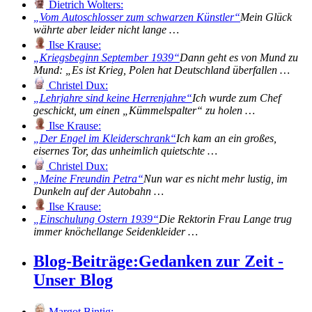
Dietrich Wolters:
Vom Autoschlosser zum schwarzen Künstler
Mein Glück
währte aber leider nicht lange …
Ilse Krause:
Kriegsbeginn September 1939
Dann geht es von Mund zu
Mund: „Es ist Krieg, Polen hat Deutschland überfallen …
Christel Dux:
Lehrjahre sind keine Herrenjahre
Ich wurde zum Chef
geschickt, um einen „Kümmelspalter“ zu holen …
Ilse Krause:
Der Engel im Kleiderschrank
Ich kam an ein großes,
eisernes Tor, das unheimlich quietschte …
Christel Dux:
Meine Freundin Petra
Nun war es nicht mehr lustig, im
Dunkeln auf der Autobahn …
Ilse Krause:
Einschulung Ostern 1939
Die Rektorin Frau Lange trug
immer knöchellange Seidenkleider …
Blog-Beiträge:
Gedanken zur Zeit -
Unser Blog
Margot Bintig: