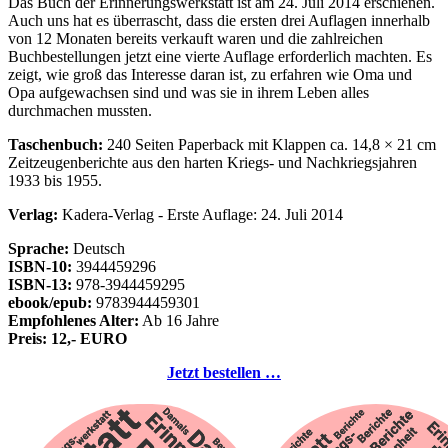
Das Buch der Erinnerungswerkstatt ist am 24. Juli 2014 erschienen.
Auch uns hat es überrascht, dass die ersten drei Auflagen innerhalb
von 12 Monaten bereits verkauft waren und die zahlreichen
Buchbestellungen jetzt eine vierte Auflage erforderlich machten. Es
zeigt, wie groß das Interesse daran ist, zu erfahren wie Oma und
Opa aufgewachsen sind und was sie in ihrem Leben alles
durchmachen mussten.
Taschenbuch:
240 Seiten Paperback mit Klappen ca. 14,8 × 21 cm
Zeitzeugenberichte aus den harten Kriegs- und Nachkriegsjahren
1933 bis 1955.
Verlag:
Kadera-Verlag - Erste Auflage: 24. Juli 2014
Sprache:
Deutsch
ISBN-10:
3944459296
ISBN-13:
978-3944459295
ebook/epub:
9783944459301
Empfohlenes Alter:
Ab 16 Jahre
Preis: 12,- EURO
Jetzt bestellen …