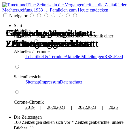
Eine Zeitreise in die Vergangenheit … die Zeittafel der
Machtergreifung 1933 … Parallelen zum Heute entdecken
Navigator
Start
Erinnerungswerkstatt:
Gegen das Vergessen:
Erinnerungswerkstatt:
Gegen das Vergessen:
Zeitzeugenberichte:
Zeitzeugenberichte:
Aktuelles
Aktuelles * Termine * Seitenüberblick * Chronik einer
Zeitzeugen berichten
Erinnerungswerkstatt
Zeitzeugen berichten
Erinnerungswerkstatt
Erinnerungswerkstatt
Erinnerungswerkstatt
Pandemie
Aktuelles / Termine
Leitartikel & Termine
Aktuelle Mitteilungen
RSS-Feed
Seitenübersicht
Sitemap
Impressum
Datenschutz
Corona-Chronik
2019
|
2020
2021
|
2022
2023
|
2025
Die Zeitzeugen
100 Zeitzeugen stellen sich vor * Zeitzeugenberichte; unsere
Bücher