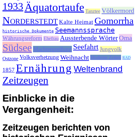
1933
Äquatortaufe
Völkermord
Tanztee
Norderstedt
Gomorrha
Kalte Heimat
Seemannssprache
historische Dokumente
Aussterbende Wörter
Oma
Währungsreform
Ehefrau
Südsee
Seefahrt
Machtergreifung
Jungvolk
Weihnacht
Volksverhetzung
Moderne Zeiten
RAD
Ostzone
Ernährung
Weltenbrand
1857
Zeitzeugen
Einblicke in die
Vergangenheit:
Zeitzeugen berichten von