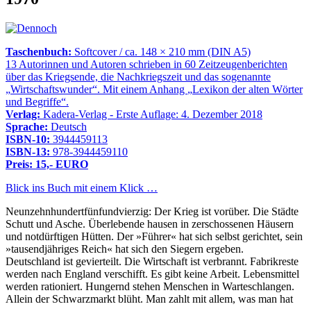
Taschenbuch:
Softcover / ca. 148 × 210 mm (DIN A5)
13 Autorinnen und Autoren schrieben in 60 Zeitzeugenberichten
über das Kriegsende, die Nachkriegszeit und das sogenannte
Wirtschaftswunder
. Mit einem Anhang
Lexikon der alten Wörter
und Begriffe
.
Verlag:
Kadera-Verlag - Erste Auflage: 4. Dezember 2018
Sprache:
Deutsch
ISBN-10:
3944459113
ISBN-13:
978-3944459110
Preis: 15,- EURO
Blick ins Buch mit einem Klick …
Neunzehnhundertfünfundvierzig: Der Krieg ist vorüber. Die Städte
Schutt und Asche. Überlebende hausen in zerschossenen Häusern
und notdürftigen Hütten. Der »Führer« hat sich selbst gerichtet, sein
»tausendjähriges Reich« hat sich den Siegern ergeben.
Deutschland ist gevierteilt. Die Wirtschaft ist verbrannt. Fabrikreste
werden nach England verschifft. Es gibt keine Arbeit. Lebensmittel
werden rationiert. Hungernd stehen Menschen in Warteschlangen.
Allein der Schwarzmarkt blüht. Man zahlt mit allem, was man hat