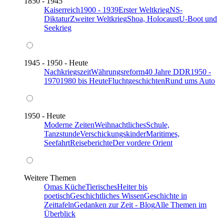
1850 - 1945
Kaiserreich
1900 - 1939
Erster Weltkrieg
NS-
Diktatur
Zweiter Weltkrieg
Shoa, Holocaust
U-Boot und
Seekrieg
1945 - 1950 - Heute
Nachkriegszeit
Währungsreform
40 Jahre DDR
1950 -
1970
1980 bis Heute
Fluchtgeschichten
Rund ums Auto
1950 - Heute
Moderne Zeiten
Weihnachtliches
Schule,
Tanzstunde
Verschickungskinder
Maritimes,
Seefahrt
Reiseberichte
Der vordere Orient
Weitere Themen
Omas Küche
Tierisches
Heiter bis
poetisch
Geschichtliches Wissen
Geschichte in
Zeittafeln
Gedanken zur Zeit - Blog
Alle Themen im
Überblick