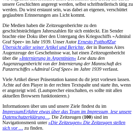
unsere Geschichten angeregt werden, selbst schriftstellerisch tätig zu
werden. Du wirst erstaunt sein, was dabei an eigenen, verschüttet
geglaubten Erinnerungen ans Licht kommt.
Die Medien haben die Zeitzeugenberichte zu den
geschichtsträchtigen Jahreszahlen für sich entdeckt. Ein Sender
brachte eine Doku über den Untergang des Kriegsschiffs »Admiral
Graf Spee« im Jahr 1939. Unser Autor
Ernesto Potthoff
Zur
Übersicht aller seiner Artikel und Berichte
, der in Buenos Aires
Augenzeuge der Geschehnisse war, hat einen Zeitzeugenbericht
über die
»Internierung in Argentinien«
Lese dazu den
Augenzeugenbericht von der Internierung der Mannschaft des
Panzerschiffes »Admiral Graf Spee« im Jahre 1939
verfasst.
Viele Artikel dieser Präsentation kannst du dir jetzt vorlesen lassen.
Achte auf den Player in der rechten Textspalte und starte ihn, wenn
er angezeigt wird. (Lautsprecher einschalten, es sollte mit allen
aktuellen Browsern funktionieren.)
Informationen über uns und unsere Ziele findest du im
Impressum
Erfahre etwas über das Team im Impressum, lese unsere
Datenschutzerklärung…
. Die Zeitzeugen (
100
) sind im
Navigationsmenü unter
»Die Zeitzeugen«
Die Zeitzeugen stellen
sich vor …
zu finden.