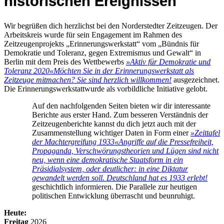
historischen Ereignissen
Wir begrüßen dich herzlichst bei den Norderstedter Zeitzeugen. Der
Arbeitskreis wurde für sein Engagement im Rahmen des
Zeitzeugenprojekts „Erinnerungswerkstatt“ vom „Bündnis für
Demokratie und Toleranz, gegen Extremismus und Gewalt“ in
Berlin mit dem Preis des Wettbewerbs
»Aktiv für Demokratie und
Toleranz 2020«
Möchten Sie in der Erinnerungswerkstatt als
Zeitzeuge mitmachen? Sie sind herzlich willkommen!
ausgezeichnet.
Die Erinnerungswerkstattwurde als vorbildliche Initiative gelobt.
Auf den nachfolgenden Seiten bieten wir dir interessante
Berichte aus erster Hand. Zum besseren Verständnis der
Zeitzeugenberichte kannst du dich jetzt auch mit der
Zusammenstellung wichtiger Daten in Form einer
»Zeittafel
der Machtergreifung 1933«
Angriffe auf die Pressefreiheit,
Propaganda, Verschwörungstheorien und Lügen sind nicht
neu, wenn eine demokratische Staatsform in ein
Präsidialsystem, oder deutlicher: in eine Diktatur
gewandelt werden soll. Deutschland hat es 1933 erlebt!
geschichtlich informieren. Die Parallele zur heutigen
politischen Entwicklung überrascht und beunruhigt.
Heute:
Freitag
2026