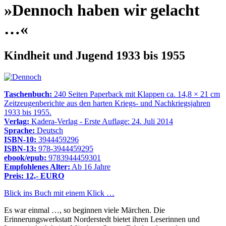
»Dennoch haben wir gelacht
…«
Kindheit und Jugend 1933 bis 1955
Taschenbuch:
240 Seiten Paperback mit Klappen ca. 14,8 × 21 cm
Zeitzeugenberichte aus den harten Kriegs- und Nachkriegsjahren
1933 bis 1955.
Verlag:
Kadera-Verlag - Erste Auflage: 24. Juli 2014
Sprache:
Deutsch
ISBN-10:
3944459296
ISBN-13:
978-3944459295
ebook/epub:
9783944459301
Empfohlenes Alter:
Ab 16 Jahre
Preis: 12,- EURO
Blick ins Buch mit einem Klick …
Es war einmal …, so beginnen viele Märchen. Die
Erinnerungswerkstatt Norderstedt bietet ihren Leserinnen und