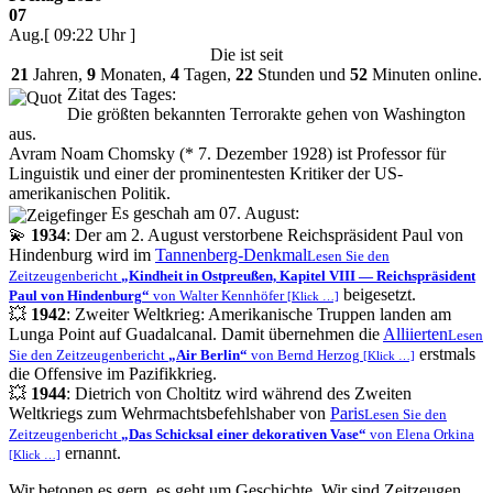
07
Aug.
[ 09:22 Uhr ]
Die
ist seit
21
Jahren,
9
Monaten,
4
Tagen,
22
Stunden und
52
Minuten online.
Zitat des Tages:
Die größten bekannten Terrorakte gehen von Washington
aus.
Avram Noam Chomsky (* 7. Dezember 1928) ist Professor für
Linguistik und einer der prominentesten Kritiker der US-
amerikanischen Politik.
Es geschah am 07. August:
💫
1934
: Der am 2. August verstorbene Reichspräsident Paul von
Hindenburg wird im
Tannenberg-Denkmal
Lesen Sie den
Zeitzeugenbericht
Kindheit in Ostpreußen, Kapitel VIII — Reichspräsident
beigesetzt.
Paul von Hindenburg
von Walter Kennhöfer
[Klick …]
💥
1942
: Zweiter Weltkrieg: Amerikanische Truppen landen am
Lunga Point auf Guadalcanal. Damit übernehmen die
Alliierten
Lesen
erstmals
Sie den Zeitzeugenbericht
Air Berlin
von Bernd Herzog
[Klick …]
die Offensive im Pazifikkrieg.
💥
1944
: Dietrich von Choltitz wird während des Zweiten
Weltkriegs zum Wehrmachtsbefehlshaber von
Paris
Lesen Sie den
Zeitzeugenbericht
Das Schicksal einer dekorativen Vase
von Elena Orkina
ernannt.
[Klick …]
Wir betonen es gern, es geht um Geschichte. Wir sind Zeitzeugen,