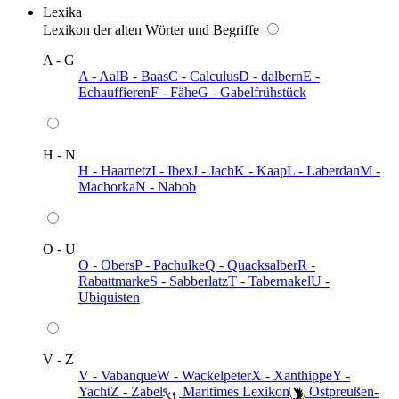
Lexika
Lexikon der alten Wörter und Begriffe
A - G
A - Aal
B - Baas
C - Calculus
D - dalbern
E -
Echauffieren
F - Fähe
G - Gabelfrühstück
H - N
H - Haarnetz
I - Ibex
J - Jach
K - Kaap
L - Laberdan
M -
Machorka
N - Nabob
O - U
O - Obers
P - Pachulke
Q - Quacksalber
R -
Rabattmarke
S - Sabberlatz
T - Tabernakel
U -
Ubiquisten
V - Z
V - Vabanque
W - Wackelpeter
X - Xanthippe
Y -
Yacht
Z - Zabel
️ Maritimes Lexikon
️ Ostpreußen-