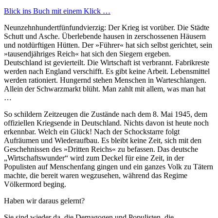
Blick ins Buch mit einem Klick …
Neunzehnhundertfünfundvierzig: Der Krieg ist vorüber. Die Städte
Schutt und Asche. Überlebende hausen in zerschossenen Häusern
und notdürftigen Hütten. Der »Führer« hat sich selbst gerichtet, sein
»tausendjähriges Reich« hat sich den Siegern ergeben.
Deutschland ist gevierteilt. Die Wirtschaft ist verbrannt. Fabrikreste
werden nach England verschifft. Es gibt keine Arbeit. Lebensmittel
werden rationiert. Hungernd stehen Menschen in Warteschlangen.
Allein der Schwarzmarkt blüht. Man zahlt mit allem, was man hat
…
So schildern Zeitzeugen die Zustände nach dem 8. Mai 1945, dem
offiziellen Kriegsende in Deutschland. Nichts davon ist heute noch
erkennbar. Welch ein Glück! Nach der Schockstarre folgt
Aufräumen und Wiederaufbau. Es bleibt keine Zeit, sich mit den
Geschehnissen des »Dritten Reichs« zu befassen. Das deutsche
Wirtschaftswunder
wird zum Deckel für eine Zeit, in der
Populisten auf Menschenfang gingen und ein ganzes Volk zu Tätern
machte, die bereit waren wegzusehen, während das Regime
Völkermord beging.
Haben wir daraus gelernt?
Sie sind wieder da, die Demagogen und Populisten, die