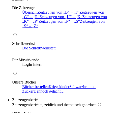
Die Zeitzeugen
Übersicht
Zeitzeugen von
B
–
F
Zeitzeugen von
G
–
H
Zeitzeugen von
H
–
K
Zeitzeugen von
K
–
P
Zeitzeugen von
P
–
S
Zeitzeugen von
S
–
Z
Schreibwerkstatt
Die Schreibwerkstatt
Für Mitwirkende
LogIn Intern
Unsere Bücher
Bücher bestellen
Kriegskinder
Schwarzbrot mit
Zucker
Dennoch gelacht…
Zeitzeugenberichte
Zeitzeugenberichte, zeitlich und thematisch geordnet