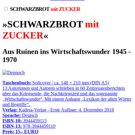
SCHWARZBROT
mit ZUCKER
»SCHWARZBROT
mit
ZUCKER
«
Aus Ruinen ins Wirtschaftswunder 1945 -
1970
Taschenbuch:
Softcover / ca. 148 × 210 mm (DIN A5)
13 Autorinnen und Autoren schrieben in 60 Zeitzeugenberichten
über das Kriegsende, die Nachkriegszeit und das sogenannte
Wirtschaftswunder
. Mit einem Anhang
Lexikon der alten Wörter
und Begriffe
.
Verlag:
Kadera-Verlag - Erste Auflage: 4. Dezember 2018
Sprache:
Deutsch
ISBN-10:
3944459113
ISBN-13:
978-3944459110
Preis: 15,- EURO