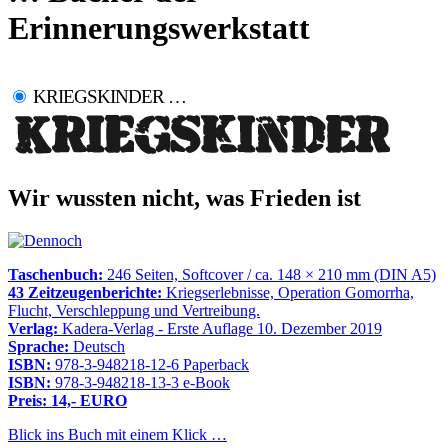
Erinnerungswerkstatt
KRIEGSKINDER …
Wir wussten nicht, was Frieden ist
Taschenbuch:
246 Seiten, Softcover / ca. 148 × 210 mm (DIN A5)
43 Zeitzeugenberichte:
Kriegserlebnisse, Operation Gomorrha,
Flucht, Verschleppung und Vertreibung.
Verlag:
Kadera-Verlag - Erste Auflage 10. Dezember 2019
Sprache:
Deutsch
ISBN:
978-3-948218-12-6 Paperback
ISBN:
978-3-948218-13-3 e-Book
Preis: 14,- EURO
Blick ins Buch mit einem Klick …