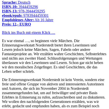
Sprache:
Deutsch
ISBN-10:
3944459296
ISBN-13:
978-3944459295
ebook/epub:
9783944459301
Empfohlenes Alter:
Ab 16 Jahre
Preis: 12,- EURO
Blick ins Buch mit einem Klick …
Es war einmal …, so beginnen viele Märchen. Die
Erinnerungswerkstatt Norderstedt bietet ihren Leserinnen und
Lesern jedoch keine Märchen, Sagen, Fabeln oder andere
Fantasieprojekte an. Wir erzählen wahre Geschichten, Selbsterlebtes
und nichts aus zweiter Hand. Schlussfolgerungen und Wertungen
überlassen wir den Leserinnen und Lesern. Schon gar nicht heben
wir den moralischen Zeigefinger. Es sind Geschichten, die das
Leben selber schrieb.
Die Erinnerungswerkstatt Norderstedt ist kein Verein, sondern eine
freie und offene Gruppe von aktiven und interessierten Autorinnen
und Autoren, die sich im November 2004 in Norderstedt
zusammengefunden hat, um auf freiwilliger und privater Basis
Erlebtes in Erinnerung zu rufen, aufzuschreiben und zu diskutieren.
Wir wollen den nachfolgenden Generationen erzählen, was wir
erlebt, gedacht und empfunden haben, als es zum Beispiel noch