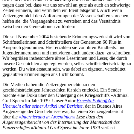
tragen dazu bei, dass wir uns sowohl an gute als auch an schwierige
Zeiten erinnern, und vermitteln ein Identitätsgefühl. Auch wenn
Zeitzeugen nicht den Anforderungen der Wissenschaft entsprechen,
helfen sie, die Vergangenheit zu verstehen und das Verständnis
zwischen den Generationen zu fördern.
Die seit November 2004 bestehende Erinnerungswerkstatt wird von
Schriftstellerinnen und Schriftstellern der Generation 60 Plus in
Anspruch genommen. Hier erzählen sie von ihren Kindheits- und
Jugenderinnerungen und motivieren auch andere dazu, zu schreiben.
Wir begrüßen insbesondere ältere Leserinnen und Leser, die durch
unsere Geschichten angeregt werden, selbst schriftstellerisch tätig zu
werden. Du wirst erstaunt sein, was dabei an eigenen, verschüttet
geglaubten Erinnerungen ans Licht kommt.
Die Medien haben die Zeitzeugenberichte zu den
geschichtsträchtigen Jahreszahlen für sich entdeckt. Ein Sender
brachte eine Doku über den Untergang des Kriegsschiffs »Admiral
Graf Spee« im Jahr 1939. Unser Autor
Ernesto Potthoff
Zur
Übersicht aller seiner Artikel und Berichte
, der in Buenos Aires
Augenzeuge der Geschehnisse war, hat einen Zeitzeugenbericht
über die
»Internierung in Argentinien«
Lese dazu den
Augenzeugenbericht von der Internierung der Mannschaft des
Panzerschiffes »Admiral Graf Spee« im Jahre 1939
verfasst.