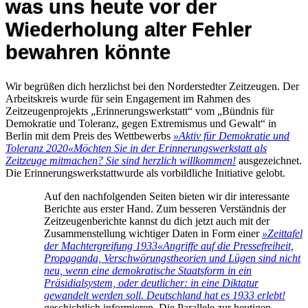
was uns heute vor der
Wiederholung alter Fehler
bewahren könnte
Wir begrüßen dich herzlichst bei den Norderstedter Zeitzeugen. Der
Arbeitskreis wurde für sein Engagement im Rahmen des
Zeitzeugenprojekts „Erinnerungswerkstatt“ vom „Bündnis für
Demokratie und Toleranz, gegen Extremismus und Gewalt“ in
Berlin mit dem Preis des Wettbewerbs
»Aktiv für Demokratie und
Toleranz 2020«
Möchten Sie in der Erinnerungswerkstatt als
Zeitzeuge mitmachen? Sie sind herzlich willkommen!
ausgezeichnet.
Die Erinnerungswerkstattwurde als vorbildliche Initiative gelobt.
Auf den nachfolgenden Seiten bieten wir dir interessante
Berichte aus erster Hand. Zum besseren Verständnis der
Zeitzeugenberichte kannst du dich jetzt auch mit der
Zusammenstellung wichtiger Daten in Form einer
»Zeittafel
der Machtergreifung 1933«
Angriffe auf die Pressefreiheit,
Propaganda, Verschwörungstheorien und Lügen sind nicht
neu, wenn eine demokratische Staatsform in ein
Präsidialsystem, oder deutlicher: in eine Diktatur
gewandelt werden soll. Deutschland hat es 1933 erlebt!
geschichtlich informieren. Die Parallele zur heutigen