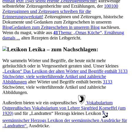
enthält jetzt
1949
selbst erlebte Zeitzeugenberichte!
kurzweilige
selbsterlebte Zeitzeugenberichte und Erzählungen, der
100
100
Zeitzeuginnen und Zeitzeugen schreiben für die
Erinnerungswerkstatt!
Zeitzeuginnen und Zeitzeugen, historische
Dokumente und Gedanken zum Zeitgeschehen in unserem
Blog
Gedanken zum Zeitgeschehen in unserem Blog
nachlesen.
Wenn du magst, wähle aus
41
Thema:
Omas Küche
, Ernährung
damals ...
alten Rezepten dein Leibgericht.
Lexika – zum Nachschlagen:
Wir sammeln Wörter und Begriffe, die heute nicht mehr
gebräuchlich oder in Vergessenheit geraten sind. Unser kleines
Lexikon
Das Lexikon der alten Wörter und Begriffe enthält
3133
Stichwörter, viele weiterführende Artikel und zahlreiche
Abbildungen
alter Wörter und Begriffe enthält bereits
3133
Stichwörter, viele weiterführende Artikel und zahlreiche
Abbildungen.
Außerdem bieten wir ein ostpreußisches
️ Vokabularium
Ostpreußisches Vokabularium von Lehrer Siegfried Korneffel (um
1920)
und für
Landratten
Herzogs kleines Lexikon
seemännischer
Herzogs Lexikon der seemännischen Ausdrücke für
Landratten
.
Ausdrücke.