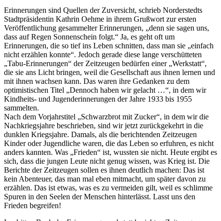
Erinnerungen sind Quellen der Zuversicht, schrieb Norderstedts
Stadtpräsidentin Kathrin Oehme in ihrem Grußwort zur ersten
Veröffentlichung gesammelter Erinnerungen,
denn sie sagen uns,
dass auf Regen Sonnenschein folgt.
Ja, es geht oft um
Erinnerungen, die so tief ins Leben schnitten, dass man sie
einfach
nicht erzählen konnte
. Jedoch gerade diese lange verschütteten
Tabu-Erinnerungen
der Zeitzeugen bedürfen einer
Werkstatt
,
die sie ans Licht bringen, weil die Gesellschaft aus ihnen lernen und
mit ihnen wachsen kann. Das waren ihre Gedanken zu dem
optimistischen Titel
Dennoch haben wir gelacht …
, in dem wir
Kindheits- und Jugenderinnerungen der Jahre 1933 bis 1955
sammelten.
Nach dem Vorjahrstitel
Schwarzbrot mit Zucker
, in dem wir die
Nachkriegsjahre beschrieben, sind wir jetzt zurückgekehrt in die
dunklen Kriegsjahre. Damals, als die berichtenden Zeitzeugen
Kinder oder Jugendliche waren, die das Leben so erfuhren, es nicht
anders kannten. Was
Frieden
ist, wussten sie nicht. Heute ergibt es
sich, dass die jungen Leute nicht genug wissen, was Krieg ist. Die
Berichte der Zeitzeugen sollen es ihnen deutlich machen: Das ist
kein Abenteuer, das man mal eben mitmacht, um später davon zu
erzählen. Das ist etwas, was es zu vermeiden gilt, weil es schlimme
Spuren in den Seelen der Menschen hinterlässt. Lasst uns den
Frieden begreifen!