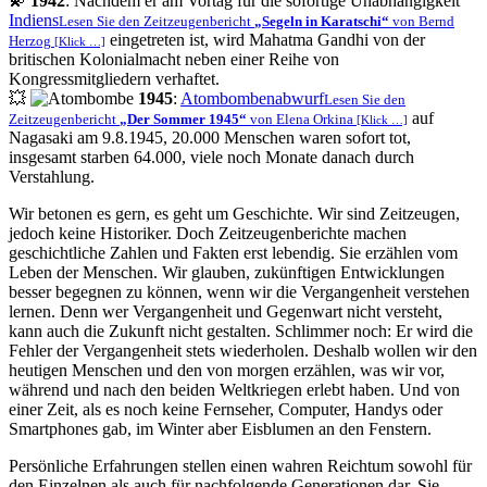
💫
1942
: Nachdem er am Vortag für die sofortige Unabhängigkeit
Indiens
Lesen Sie den Zeitzeugenbericht
Segeln in Karatschi
von Bernd
eingetreten ist, wird Mahatma Gandhi von der
Herzog
[Klick …]
britischen Kolonialmacht neben einer Reihe von
Kongressmitgliedern verhaftet.
💥
1945
:
Atombombenabwurf
Lesen Sie den
auf
Zeitzeugenbericht
Der Sommer 1945
von Elena Orkina
[Klick …]
Nagasaki am 9.8.1945, 20.000 Menschen waren sofort tot,
insgesamt starben 64.000, viele noch Monate danach durch
Verstahlung.
Wir betonen es gern, es geht um Geschichte. Wir sind Zeitzeugen,
jedoch keine Historiker. Doch Zeitzeugenberichte machen
geschichtliche Zahlen und Fakten erst lebendig. Sie erzählen vom
Leben der Menschen. Wir glauben, zukünftigen Entwicklungen
besser begegnen zu können, wenn wir die Vergangenheit verstehen
lernen. Denn wer Vergangenheit und Gegenwart nicht versteht,
kann auch die Zukunft nicht gestalten. Schlimmer noch: Er wird die
Fehler der Vergangenheit stets wiederholen. Deshalb wollen wir den
heutigen Menschen und den von morgen erzählen, was wir vor,
während und nach den beiden Weltkriegen erlebt haben. Und von
einer Zeit, als es noch keine Fernseher, Computer, Handys oder
Smartphones gab, im Winter aber Eisblumen an den Fenstern.
Persönliche Erfahrungen stellen einen wahren Reichtum sowohl für
den Einzelnen als auch für nachfolgende Generationen dar. Sie