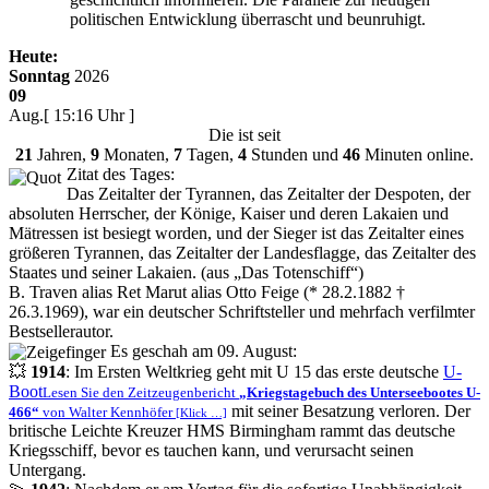
politischen Entwicklung überrascht und beunruhigt.
Heute:
Sonntag
2026
09
Aug.
[ 15:16 Uhr ]
Die
ist seit
21
Jahren,
9
Monaten,
7
Tagen,
4
Stunden und
46
Minuten online.
Zitat des Tages:
Das Zeitalter der Tyrannen, das Zeitalter der Despoten, der
absoluten Herrscher, der Könige, Kaiser und deren Lakaien und
Mätressen ist besiegt worden, und der Sieger ist das Zeitalter eines
größeren Tyrannen, das Zeitalter der Landesflagge, das Zeitalter des
Staates und seiner Lakaien. (aus
Das Totenschiff
)
B. Traven alias Ret Marut alias Otto Feige (* 28.2.1882 †
26.3.1969), war ein deutscher Schriftsteller und mehrfach verfilmter
Bestsellerautor.
Es geschah am 09. August:
💥
1914
: Im Ersten Weltkrieg geht mit U 15 das erste deutsche
U-
Boot
Lesen Sie den Zeitzeugenbericht
Kriegstagebuch des Unterseebootes U-
mit seiner Besatzung verloren. Der
466
von Walter Kennhöfer
[Klick …]
britische Leichte Kreuzer HMS Birmingham rammt das deutsche
Kriegsschiff, bevor es tauchen kann, und verursacht seinen
Untergang.