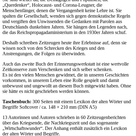
Querdenker
, Holocaust- und Corona-Leugner, die
Menschenfänger, denen die Vergangenheit keine Lehre ist. Sie
spalten die Gesellschaft, wenden sich gegen demokratische Regeln
und vergiften den Unwissenden die Gedanken mit Parolen aus
Deutschlands dunkelsten Jahren. Sie hängen den Legenden nach,
die das Reichspropagadaministerium in den 1930er Jahren schuf.
Deshalb schreiben Zeitzeugen heute ihre Erlebnisse auf, denn sie
wissen noch von den Schrecken des Krieges und den
Anstrengungen, die Folgen zu überwinden.
Auch das zweite Buch der Erinnerungswerkstatt ist eine wertvolle
Zeitkonserve zum Verschenken und sich selber schenken.
Es ist den vielen Menschen gewidmet, die in unseren Geschichten
vorkommen, in unserem Leben eine Rolle gespielt und damit
unbewusst und ungewollt an diesem Buch mitgewirkt haben. Ohne
sie hätte es nicht geschrieben werden können.
Taschenbuch:
300 Seiten mit einem Lexikon der alten Wörter und
Begriffe Softcover / ca. 148 × 210 mm (DIN A5)
13 Autorinnen und Autoren schrieben in 60 Zeitzeugenberichten
über das Kriegsende, die Nachkriegszeit und das sogenannte
Wirtschaftswunder
. Der Anhang enthält zusätzlich ein Lexikon
der alten Wörter und Begriffe.