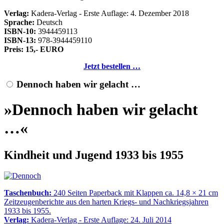
Verlag:
Kadera-Verlag - Erste Auflage: 4. Dezember 2018
Sprache:
Deutsch
ISBN-10:
3944459113
ISBN-13:
978-3944459110
Preis: 15,- EURO
Jetzt bestellen …
Dennoch haben wir gelacht …
»Dennoch haben wir gelacht
…«
Kindheit und Jugend 1933 bis 1955
Taschenbuch:
240 Seiten Paperback mit Klappen ca. 14,8 × 21 cm
Zeitzeugenberichte aus den harten Kriegs- und Nachkriegsjahren
1933 bis 1955.
Verlag:
Kadera-Verlag - Erste Auflage: 24. Juli 2014