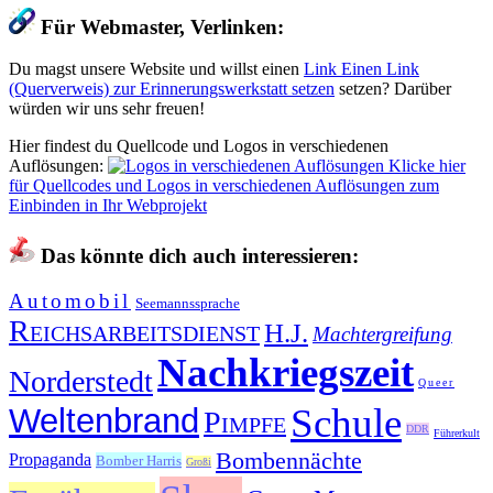
Für Webmaster, Verlinken:
Du magst unsere Website und willst einen
Link
Einen Link
(Querverweis) zur Erinnerungswerkstatt setzen
setzen? Darüber
würden wir uns sehr freuen!
Hier findest du Quellcode und Logos in verschiedenen
Auflösungen:
Klicke hier
für Quellcodes und Logos in verschiedenen Auflösungen zum
Einbinden in Ihr Webprojekt
Das könnte dich auch interessieren:
Automobil
Seemannssprache
Reichsarbeitsdienst
H.J.
Machtergreifung
Nachkriegszeit
Norderstedt
Queer
Schule
Weltenbrand
Pimpfe
DDR
Führerkult
Bombennächte
Propaganda
Bomber Harris
Großi