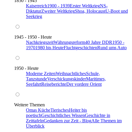
1850 - 1945
Kaiserreich
1900 - 1939
Erster Weltkrieg
NS-
Diktatur
Zweiter Weltkrieg
Shoa, Holocaust
U-Boot und
Seekrieg
1945 - 1950 - Heute
Nachkriegszeit
Währungsreform
40 Jahre DDR
1950 -
1970
1980 bis Heute
Fluchtgeschichten
Rund ums Auto
1950 - Heute
Moderne Zeiten
Weihnachtliches
Schule,
Tanzstunde
Verschickungskinder
Maritimes,
Seefahrt
Reiseberichte
Der vordere Orient
Weitere Themen
Omas Küche
Tierisches
Heiter bis
poetisch
Geschichtliches Wissen
Geschichte in
Zeittafeln
Gedanken zur Zeit - Blog
Alle Themen im
Überblick