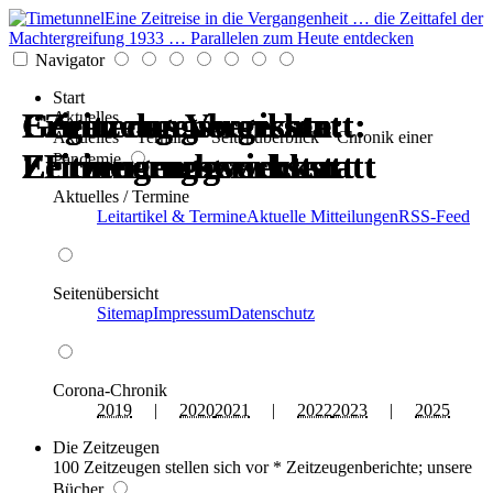
Eine Zeitreise in die Vergangenheit … die Zeittafel der
Machtergreifung 1933 … Parallelen zum Heute entdecken
Navigator
Start
Erinnerungswerkstatt:
Gegen das Vergessen:
Erinnerungswerkstatt:
Gegen das Vergessen:
Zeitzeugenberichte:
Zeitzeugenberichte:
Aktuelles
Aktuelles * Termine * Seitenüberblick * Chronik einer
Zeitzeugen berichten
Erinnerungswerkstatt
Zeitzeugen berichten
Erinnerungswerkstatt
Erinnerungswerkstatt
Erinnerungswerkstatt
Pandemie
Aktuelles / Termine
Leitartikel & Termine
Aktuelle Mitteilungen
RSS-Feed
Seitenübersicht
Sitemap
Impressum
Datenschutz
Corona-Chronik
2019
|
2020
2021
|
2022
2023
|
2025
Die Zeitzeugen
100 Zeitzeugen stellen sich vor * Zeitzeugenberichte; unsere
Bücher