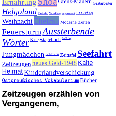
Shoa
Ernährung
Grenz-Mauern
Gastarbeiter
Helgoland
Seekrieg
Kanibalen
Vertreibung
Äquatortaufe
Ehefrau
Weihnacht
Moderne Zeiten
Aussterbende
Feuersturm
Kriegstagebuch
Luftkrieg
Wörter
Seefahrt
Jungmädchen
Schlesien
Zeittafel
Kalte
neues Geld-1948
Zeitzeugen
Heimat
Kinderlandverschickung
Bücher
Ostpreußisches Vokabularium
Zeitzeugen erzählen von
Vergangenem,