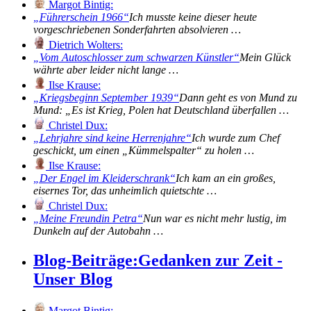
Margot Bintig:
Führerschein 1966
Ich musste keine dieser heute
vorgeschriebenen Sonderfahrten absolvieren …
Dietrich Wolters:
Vom Autoschlosser zum schwarzen Künstler
Mein Glück
währte aber leider nicht lange …
Ilse Krause:
Kriegsbeginn September 1939
Dann geht es von Mund zu
Mund: „Es ist Krieg, Polen hat Deutschland überfallen …
Christel Dux:
Lehrjahre sind keine Herrenjahre
Ich wurde zum Chef
geschickt, um einen „Kümmelspalter“ zu holen …
Ilse Krause:
Der Engel im Kleiderschrank
Ich kam an ein großes,
eisernes Tor, das unheimlich quietschte …
Christel Dux:
Meine Freundin Petra
Nun war es nicht mehr lustig, im
Dunkeln auf der Autobahn …
Blog-Beiträge:
Gedanken zur Zeit -
Unser Blog
Margot Bintig: