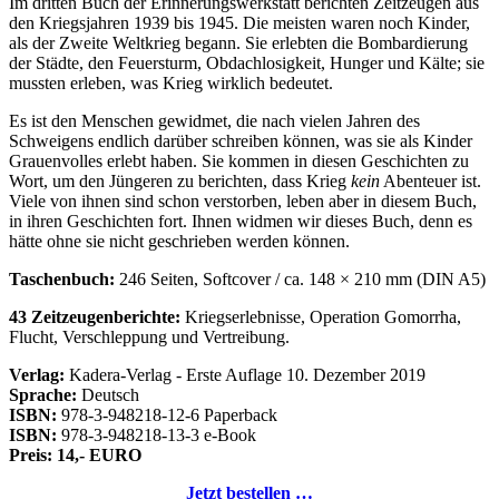
Im dritten Buch der Erinnerungswerkstatt berichten Zeitzeugen aus
den Kriegsjahren 1939 bis 1945. Die meisten waren noch Kinder,
als der Zweite Weltkrieg begann. Sie erlebten die Bombardierung
der Städte, den Feuersturm, Obdachlosigkeit, Hunger und Kälte; sie
mussten erleben, was Krieg wirklich bedeutet.
Es ist den Menschen gewidmet, die nach vielen Jahren des
Schweigens endlich darüber schreiben können, was sie als Kinder
Grauenvolles erlebt haben. Sie kommen in diesen Geschichten zu
Wort, um den Jüngeren zu berichten, dass Krieg
kein
Abenteuer ist.
Viele von ihnen sind schon verstorben, leben aber in diesem Buch,
in ihren Geschichten fort. Ihnen widmen wir dieses Buch, denn es
hätte ohne sie nicht geschrieben werden können.
Taschenbuch:
246 Seiten, Softcover / ca. 148 × 210 mm (DIN A5)
43 Zeitzeugenberichte:
Kriegserlebnisse, Operation Gomorrha,
Flucht, Verschleppung und Vertreibung.
Verlag:
Kadera-Verlag - Erste Auflage 10. Dezember 2019
Sprache:
Deutsch
ISBN:
978-3-948218-12-6 Paperback
ISBN:
978-3-948218-13-3 e-Book
Preis: 14,- EURO
Jetzt bestellen …