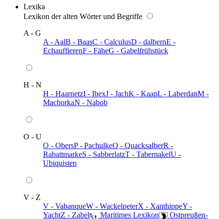
Lexika
Lexikon der alten Wörter und Begriffe
A - G
A - Aal
B - Baas
C - Calculus
D - dalbern
E -
Echauffieren
F - Fähe
G - Gabelfrühstück
H - N
H - Haarnetz
I - Ibex
J - Jach
K - Kaap
L - Laberdan
M -
Machorka
N - Nabob
O - U
O - Obers
P - Pachulke
Q - Quacksalber
R -
Rabattmarke
S - Sabberlatz
T - Tabernakel
U -
Ubiquisten
V - Z
V - Vabanque
W - Wackelpeter
X - Xanthippe
Y -
Yacht
Z - Zabel
️ Maritimes Lexikon
️ Ostpreußen-