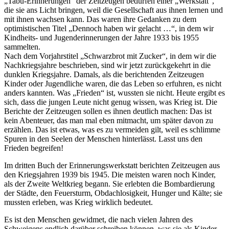
Tabu-Erinnerungen
der Zeitzeugen bedürfen einer
Werkstatt
,
die sie ans Licht bringen, weil die Gesellschaft aus ihnen lernen und
mit ihnen wachsen kann. Das waren ihre Gedanken zu dem
optimistischen Titel
Dennoch haben wir gelacht …
, in dem wir
Kindheits- und Jugenderinnerungen der Jahre 1933 bis 1955
sammelten.
Nach dem Vorjahrstitel
Schwarzbrot mit Zucker
, in dem wir die
Nachkriegsjahre beschrieben, sind wir jetzt zurückgekehrt in die
dunklen Kriegsjahre. Damals, als die berichtenden Zeitzeugen
Kinder oder Jugendliche waren, die das Leben so erfuhren, es nicht
anders kannten. Was
Frieden
ist, wussten sie nicht. Heute ergibt es
sich, dass die jungen Leute nicht genug wissen, was Krieg ist. Die
Berichte der Zeitzeugen sollen es ihnen deutlich machen: Das ist
kein Abenteuer, das man mal eben mitmacht, um später davon zu
erzählen. Das ist etwas, was es zu vermeiden gilt, weil es schlimme
Spuren in den Seelen der Menschen hinterlässt. Lasst uns den
Frieden begreifen!
Im dritten Buch der Erinnerungswerkstatt berichten Zeitzeugen aus
den Kriegsjahren 1939 bis 1945. Die meisten waren noch Kinder,
als der Zweite Weltkrieg begann. Sie erlebten die Bombardierung
der Städte, den Feuersturm, Obdachlosigkeit, Hunger und Kälte; sie
mussten erleben, was Krieg wirklich bedeutet.
Es ist den Menschen gewidmet, die nach vielen Jahren des
Schweigens endlich darüber schreiben können, was sie als Kinder