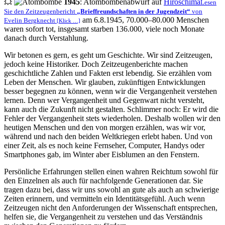
💥
1945
: Atombombenabwurf auf
Hiroschima
Lesen
Sie den Zeitzeugenbericht
Brieffreundschaften in der Jugendzeit
von
am 6.8.1945, 70.000–80.000 Menschen
Evelin Bergknecht
[Klick …]
waren sofort tot, insgesamt starben 136.000, viele noch Monate
danach durch Verstahlung.
Wir betonen es gern, es geht um Geschichte. Wir sind Zeitzeugen,
jedoch keine Historiker. Doch Zeitzeugenberichte machen
geschichtliche Zahlen und Fakten erst lebendig. Sie erzählen vom
Leben der Menschen. Wir glauben, zukünftigen Entwicklungen
besser begegnen zu können, wenn wir die Vergangenheit verstehen
lernen. Denn wer Vergangenheit und Gegenwart nicht versteht,
kann auch die Zukunft nicht gestalten. Schlimmer noch: Er wird die
Fehler der Vergangenheit stets wiederholen. Deshalb wollen wir den
heutigen Menschen und den von morgen erzählen, was wir vor,
während und nach den beiden Weltkriegen erlebt haben. Und von
einer Zeit, als es noch keine Fernseher, Computer, Handys oder
Smartphones gab, im Winter aber Eisblumen an den Fenstern.
Persönliche Erfahrungen stellen einen wahren Reichtum sowohl für
den Einzelnen als auch für nachfolgende Generationen dar. Sie
tragen dazu bei, dass wir uns sowohl an gute als auch an schwierige
Zeiten erinnern, und vermitteln ein Identitätsgefühl. Auch wenn
Zeitzeugen nicht den Anforderungen der Wissenschaft entsprechen,
helfen sie, die Vergangenheit zu verstehen und das Verständnis