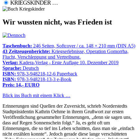
KRIEGSKINDER …
Wir wussten nicht, was Frieden ist
Taschenbuch:
246 Seiten, Softcover / ca. 148 × 210 mm (DIN A5)
43 Zeitzeugenberichte:
Kriegserlebnisse, Operation Gomorrha,
Flucht, Verschleppung und Vertreibung.
Verlag:
Kadera-Verlag - Erste Auflage 10. Dezember 2019
Sprache:
Deutsch
ISBN:
978-3-948218-12-6 Paperback
ISBN:
978-3-948218-13-3 e-Book
Preis: 14,- EURO
Blick ins Buch mit einem Klick …
Erinnerungen sind Quellen der Zuversicht, schrieb Norderstedts
Stadtpräsidentin Kathrin Oehme in ihrem Grußwort zur ersten
Veröffentlichung gesammelter Erinnerungen,
denn sie sagen uns,
dass auf Regen Sonnenschein folgt.
Ja, es geht oft um
Erinnerungen, die so tief ins Leben schnitten, dass man sie
einfach
nicht erzählen konnte
. Jedoch gerade diese lange verschütteten