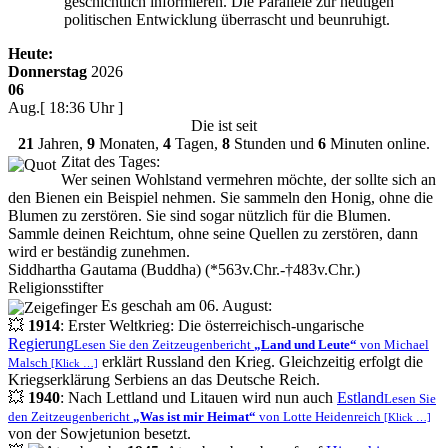
geschichtlich informieren. Die Parallele zur heutigen
politischen Entwicklung überrascht und beunruhigt.
Heute:
Donnerstag
2026
06
Aug.
[ 18:36 Uhr ]
Die
ist seit
21
Jahren,
9
Monaten,
4
Tagen,
8
Stunden und
6
Minuten online.
Zitat des Tages:
Wer seinen Wohlstand vermehren möchte, der sollte sich an
den Bienen ein Beispiel nehmen. Sie sammeln den Honig, ohne die
Blumen zu zerstören. Sie sind sogar nützlich für die Blumen.
Sammle deinen Reichtum, ohne seine Quellen zu zerstören, dann
wird er beständig zunehmen.
Siddhartha Gautama (Buddha) (*563v.Chr.-†483v.Chr.)
Religionsstifter
Es geschah am 06. August:
💥
1914
: Erster Weltkrieg: Die österreichisch-ungarische
Regierung
Lesen Sie den Zeitzeugenbericht
Land und Leute
von Michael
erklärt Russland den Krieg. Gleichzeitig erfolgt die
Malsch
[Klick …]
Kriegserklärung Serbiens an das Deutsche Reich.
💥
1940
: Nach Lettland und Litauen wird nun auch
Estland
Lesen Sie
den Zeitzeugenbericht
Was ist mir Heimat
von Lotte Heidenreich
[Klick …]
von der Sowjetunion besetzt.