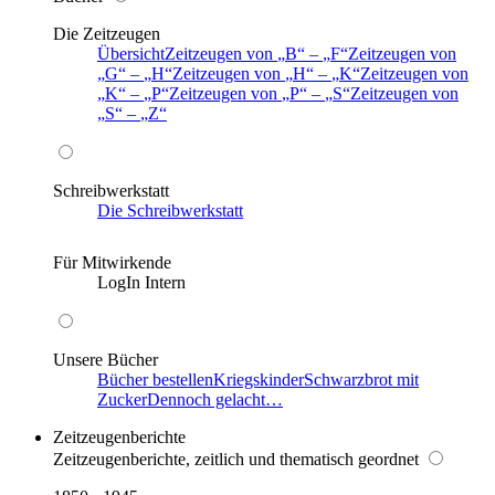
Die Zeitzeugen
Übersicht
Zeitzeugen von
B
–
F
Zeitzeugen von
G
–
H
Zeitzeugen von
H
–
K
Zeitzeugen von
K
–
P
Zeitzeugen von
P
–
S
Zeitzeugen von
S
–
Z
Schreibwerkstatt
Die Schreibwerkstatt
Für Mitwirkende
LogIn Intern
Unsere Bücher
Bücher bestellen
Kriegskinder
Schwarzbrot mit
Zucker
Dennoch gelacht…
Zeitzeugenberichte
Zeitzeugenberichte, zeitlich und thematisch geordnet