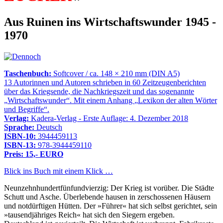
Aus Ruinen ins Wirtschaftswunder 1945 -
1970
Taschenbuch:
Softcover / ca. 148 × 210 mm (DIN A5)
13 Autorinnen und Autoren schrieben in 60 Zeitzeugenberichten
über das Kriegsende, die Nachkriegszeit und das sogenannte
Wirtschaftswunder
. Mit einem Anhang
Lexikon der alten Wörter
und Begriffe
.
Verlag:
Kadera-Verlag - Erste Auflage: 4. Dezember 2018
Sprache:
Deutsch
ISBN-10:
3944459113
ISBN-13:
978-3944459110
Preis: 15,- EURO
Blick ins Buch mit einem Klick …
Neunzehnhundertfünfundvierzig: Der Krieg ist vorüber. Die Städte
Schutt und Asche. Überlebende hausen in zerschossenen Häusern
und notdürftigen Hütten. Der »Führer« hat sich selbst gerichtet, sein
»tausendjähriges Reich« hat sich den Siegern ergeben.