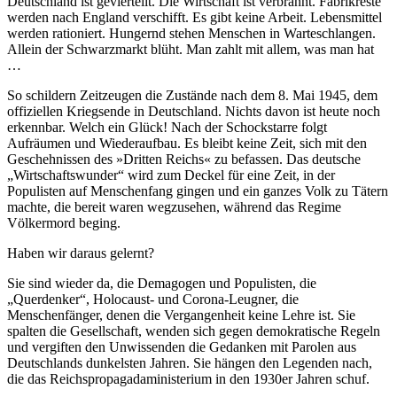
Deutschland ist gevierteilt. Die Wirtschaft ist verbrannt. Fabrikreste
werden nach England verschifft. Es gibt keine Arbeit. Lebensmittel
werden rationiert. Hungernd stehen Menschen in Warteschlangen.
Allein der Schwarzmarkt blüht. Man zahlt mit allem, was man hat
…
So schildern Zeitzeugen die Zustände nach dem 8. Mai 1945, dem
offiziellen Kriegsende in Deutschland. Nichts davon ist heute noch
erkennbar. Welch ein Glück! Nach der Schockstarre folgt
Aufräumen und Wiederaufbau. Es bleibt keine Zeit, sich mit den
Geschehnissen des »Dritten Reichs« zu befassen. Das deutsche
Wirtschaftswunder
wird zum Deckel für eine Zeit, in der
Populisten auf Menschenfang gingen und ein ganzes Volk zu Tätern
machte, die bereit waren wegzusehen, während das Regime
Völkermord beging.
Haben wir daraus gelernt?
Sie sind wieder da, die Demagogen und Populisten, die
Querdenker
, Holocaust- und Corona-Leugner, die
Menschenfänger, denen die Vergangenheit keine Lehre ist. Sie
spalten die Gesellschaft, wenden sich gegen demokratische Regeln
und vergiften den Unwissenden die Gedanken mit Parolen aus
Deutschlands dunkelsten Jahren. Sie hängen den Legenden nach,
die das Reichspropagadaministerium in den 1930er Jahren schuf.