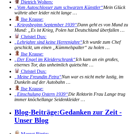
Dietrich Wolters:
Vom Autoschlosser zum schwarzen Künstler
Mein Glück
währte aber leider nicht lange …
Ilse Krause:
Kriegsbeginn September 1939
Dann geht es von Mund zu
Mund: „Es ist Krieg, Polen hat Deutschland überfallen …
Christel Dux:
Lehrjahre sind keine Herrenjahre
Ich wurde zum Chef
geschickt, um einen „Kümmelspalter“ zu holen …
Ilse Krause:
Der Engel im Kleiderschrank
Ich kam an ein großes,
eisernes Tor, das unheimlich quietschte …
Christel Dux:
Meine Freundin Petra
Nun war es nicht mehr lustig, im
Dunkeln auf der Autobahn …
Ilse Krause:
Einschulung Ostern 1939
Die Rektorin Frau Lange trug
immer knöchellange Seidenkleider …
Blog-Beiträge:
Gedanken zur Zeit -
Unser Blog
Margot Bintig: