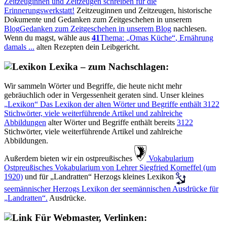
Zeitzeuginnen und Zeitzeugen schreiben für die
Erinnerungswerkstatt!
Zeitzeuginnen und Zeitzeugen, historische
Dokumente und Gedanken zum Zeitgeschehen in unserem
Blog
Gedanken zum Zeitgeschehen in unserem Blog
nachlesen.
Wenn du magst, wähle aus
41
Thema:
Omas Küche
, Ernährung
damals ...
alten Rezepten dein Leibgericht.
Lexika – zum Nachschlagen:
Wir sammeln Wörter und Begriffe, die heute nicht mehr
gebräuchlich oder in Vergessenheit geraten sind. Unser kleines
Lexikon
Das Lexikon der alten Wörter und Begriffe enthält
3122
Stichwörter, viele weiterführende Artikel und zahlreiche
Abbildungen
alter Wörter und Begriffe enthält bereits
3122
Stichwörter, viele weiterführende Artikel und zahlreiche
Abbildungen.
Außerdem bieten wir ein ostpreußisches
️ Vokabularium
Ostpreußisches Vokabularium von Lehrer Siegfried Korneffel (um
1920)
und für
Landratten
Herzogs kleines Lexikon
seemännischer
Herzogs Lexikon der seemännischen Ausdrücke für
Landratten
.
Ausdrücke.
Für Webmaster, Verlinken: