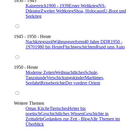
1850 - 1945
Kaiserreich
1900 - 1939
Erster Weltkrieg
NS-
Diktatur
Zweiter Weltkrieg
Shoa, Holocaust
U-Boot und
Seekrieg
1945 - 1950 - Heute
Nachkriegszeit
Währungsreform
40 Jahre DDR
1950 -
1970
1980 bis Heute
Fluchtgeschichten
Rund ums Auto
1950 - Heute
Moderne Zeiten
Weihnachtliches
Schule,
Tanzstunde
Verschickungskinder
Maritimes,
Seefahrt
Reiseberichte
Der vordere Orient
Weitere Themen
Omas Küche
Tierisches
Heiter bis
poetisch
Geschichtliches Wissen
Geschichte in
Zeittafeln
Gedanken zur Zeit - Blog
Alle Themen im
Überblick