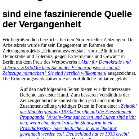
sind eine faszinierende Quelle
der Vergangenheit
Wir begrüßen dich herzlichst bei den Norderstedter Zeitzeugen. Der
Arbeitskreis wurde für sein Engagement im Rahmen des
Zeitzeugenprojekts „Erinnerungswerkstatt“ vom „Bündnis für
Demokratie und Toleranz, gegen Extremismus und Gewalt“ in
Berlin mit dem Preis des Wettbewerbs
»Aktiv für Demokratie und
Toleranz 2020«
Möchten Sie in der Erinnerungswerkstatt als
Zeitzeuge mitmachen? Sie sind herzlich willkommen!
ausgezeichnet.
Die Erinnerungswerkstattwurde als vorbildliche Initiative gelobt.
Auf den nachfolgenden Seiten bieten wir dir interessante
Berichte aus erster Hand. Zum besseren Verständnis der
Zeitzeugenberichte kannst du dich jetzt auch mit der
Zusammenstellung wichtiger Daten in Form einer
»Zeittafel
der Machtergreifung 1933«
Angriffe auf die Pressefreiheit,
Propaganda, Verschwörungstheorien und Lügen sind nicht
neu, wenn eine demokratische Staatsform in ein
Präsidialsystem, oder deutlicher: in eine Diktatur
gewandelt werden soll. Deutschland hat es 1933 erlebt!