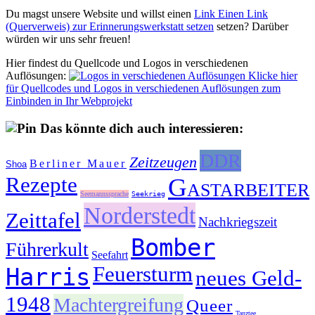
Du magst unsere Website und willst einen
Link
Einen Link
(Querverweis) zur Erinnerungswerkstatt setzen
setzen? Darüber
würden wir uns sehr freuen!
Hier findest du Quellcode und Logos in verschiedenen
Auflösungen:
Klicke hier
für Quellcodes und Logos in verschiedenen Auflösungen zum
Einbinden in Ihr Webprojekt
Das könnte dich auch interessieren:
DDR
Zeitzeugen
Berliner Mauer
Shoa
Rezepte
Gastarbeiter
Seemannssprache
Seekrieg
Norderstedt
Zeittafel
Nachkriegszeit
Bomber
Führerkult
Seefahrt
Feuersturm
Harris
neues Geld-
1948
Machtergreifung
Queer
Tanztee