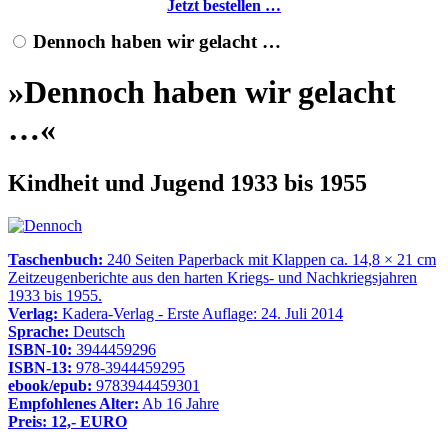
Jetzt bestellen …
Dennoch haben wir gelacht …
»Dennoch haben wir gelacht
…«
Kindheit und Jugend 1933 bis 1955
Taschenbuch:
240 Seiten Paperback mit Klappen ca. 14,8 × 21 cm
Zeitzeugenberichte aus den harten Kriegs- und Nachkriegsjahren
1933 bis 1955.
Verlag:
Kadera-Verlag - Erste Auflage: 24. Juli 2014
Sprache:
Deutsch
ISBN-10:
3944459296
ISBN-13:
978-3944459295
ebook/epub:
9783944459301
Empfohlenes Alter:
Ab 16 Jahre
Preis: 12,- EURO