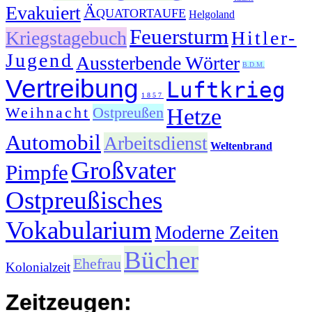
Evakuiert
Äquatortaufe
Helgoland
Feuersturm
Kriegstagebuch
Hitler-
Jugend
Aussterbende Wörter
B.D.M.
Vertreibung
Luftkrieg
1857
Weihnacht
Ostpreußen
Hetze
Automobil
Arbeitsdienst
Weltenbrand
Großvater
Pimpfe
Ostpreußisches
Vokabularium
Moderne Zeiten
Bücher
Ehefrau
Kolonialzeit
Zeitzeugen: