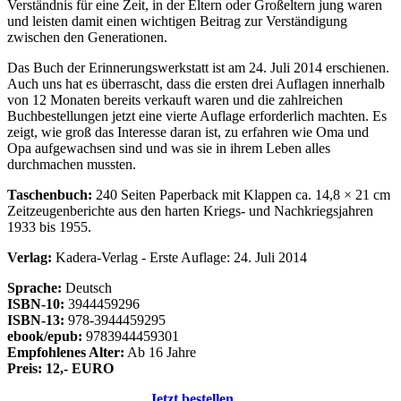
Verständnis für eine Zeit, in der Eltern oder Großeltern jung waren
und leisten damit einen wichtigen Beitrag zur Verständigung
zwischen den Generationen.
Das Buch der Erinnerungswerkstatt ist am 24. Juli 2014 erschienen.
Auch uns hat es überrascht, dass die ersten drei Auflagen innerhalb
von 12 Monaten bereits verkauft waren und die zahlreichen
Buchbestellungen jetzt eine vierte Auflage erforderlich machten. Es
zeigt, wie groß das Interesse daran ist, zu erfahren wie Oma und
Opa aufgewachsen sind und was sie in ihrem Leben alles
durchmachen mussten.
Taschenbuch:
240 Seiten Paperback mit Klappen ca. 14,8 × 21 cm
Zeitzeugenberichte aus den harten Kriegs- und Nachkriegsjahren
1933 bis 1955.
Verlag:
Kadera-Verlag - Erste Auflage: 24. Juli 2014
Sprache:
Deutsch
ISBN-10:
3944459296
ISBN-13:
978-3944459295
ebook/epub:
9783944459301
Empfohlenes Alter:
Ab 16 Jahre
Preis: 12,- EURO
Jetzt bestellen …