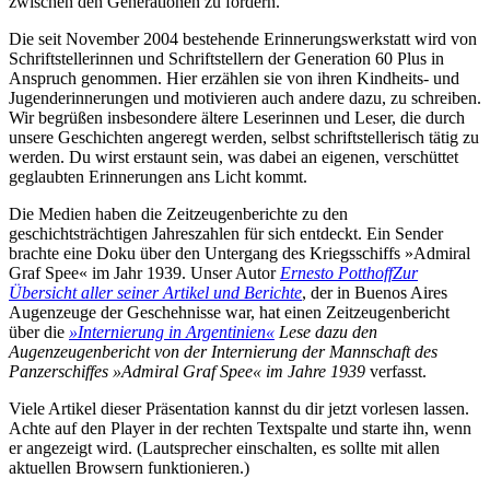
zwischen den Generationen zu fördern.
Die seit November 2004 bestehende Erinnerungswerkstatt wird von
Schriftstellerinnen und Schriftstellern der Generation 60 Plus in
Anspruch genommen. Hier erzählen sie von ihren Kindheits- und
Jugenderinnerungen und motivieren auch andere dazu, zu schreiben.
Wir begrüßen insbesondere ältere Leserinnen und Leser, die durch
unsere Geschichten angeregt werden, selbst schriftstellerisch tätig zu
werden. Du wirst erstaunt sein, was dabei an eigenen, verschüttet
geglaubten Erinnerungen ans Licht kommt.
Die Medien haben die Zeitzeugenberichte zu den
geschichtsträchtigen Jahreszahlen für sich entdeckt. Ein Sender
brachte eine Doku über den Untergang des Kriegsschiffs »Admiral
Graf Spee« im Jahr 1939. Unser Autor
Ernesto Potthoff
Zur
Übersicht aller seiner Artikel und Berichte
, der in Buenos Aires
Augenzeuge der Geschehnisse war, hat einen Zeitzeugenbericht
über die
»Internierung in Argentinien«
Lese dazu den
Augenzeugenbericht von der Internierung der Mannschaft des
Panzerschiffes »Admiral Graf Spee« im Jahre 1939
verfasst.
Viele Artikel dieser Präsentation kannst du dir jetzt vorlesen lassen.
Achte auf den Player in der rechten Textspalte und starte ihn, wenn
er angezeigt wird. (Lautsprecher einschalten, es sollte mit allen
aktuellen Browsern funktionieren.)