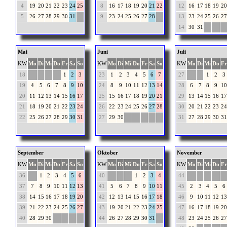
4
19
20
21
22
23
24
25
8
16
17
18
19
20
21
22
12
16
17
18
19
20
5
26
27
28
29
30
31
9
23
24
25
26
27
28
13
23
24
25
26
27
14
30
31
Mai
Juni
Juli
KW
Mo
Di
Mi
Do
Fr
Sa
So
KW
Mo
Di
Mi
Do
Fr
Sa
So
KW
Mo
Di
Mi
Do
Fr
18
1
2
3
23
1
2
3
4
5
6
7
27
1
2
3
19
4
5
6
7
8
9
10
24
8
9
10
11
12
13
14
28
6
7
8
9
10
20
11
12
13
14
15
16
17
25
15
16
17
18
19
20
21
29
13
14
15
16
17
21
18
19
20
21
22
23
24
26
22
23
24
25
26
27
28
30
20
21
22
23
24
22
25
26
27
28
29
30
31
27
29
30
31
27
28
29
30
31
September
Oktober
November
KW
Mo
Di
Mi
Do
Fr
Sa
So
KW
Mo
Di
Mi
Do
Fr
Sa
So
KW
Mo
Di
Mi
Do
Fr
36
1
2
3
4
5
6
40
1
2
3
4
44
37
7
8
9
10
11
12
13
41
5
6
7
8
9
10
11
45
2
3
4
5
6
38
14
15
16
17
18
19
20
42
12
13
14
15
16
17
18
46
9
10
11
12
13
39
21
22
23
24
25
26
27
43
19
20
21
22
23
24
25
47
16
17
18
19
20
40
28
29
30
44
26
27
28
29
30
31
48
23
24
25
26
27