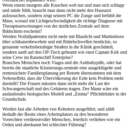
Wenn einem morgens alle Knochen weh tun und man sich schlapp
und müde fühlt, braucht man dann nicht mehr den Hausarzt
aufzusuchen, sondern zeigt seinem PC die Zunge und befühlt die
Maus, worauf mit Lichtgeschwindigkeit die richtige Diagnose mit
Therapieanweisungen von der ärztlichen Zentrale auf dem
Bildschirm erscheint?
Werden Notfallpatienten nicht mehr mit Blaulicht und Martinshorn
über schikanenbewehrte und mit Rüttelschwellen bestückte, so
genannte verkehrsberuhigte Straßen in die Klinik geschüttelt,
sondern sanft auf den OP-Tisch gebeamt wie einst Captain Kirk und
seine Crew im Raumschiff Enterprise?
Brauchen Menschen noch Viagra und die Antibabypille, oder hat
bereits die staatliche Klonierungs-zentrale eine ausgeklügelte und
rentensichere Familienplanung per Retorte übernommen mit dem
Nebeneffekt, dass die Übervölkerung der Erde kein Problem mehr
darstellt? Die Frauen müssten dann nicht mehr die Last der
Schwangerschaft und des Gebärens tragen. Der Mann wäre ein
auslaufendes biologisches Modell und
Emma
Pflichtlektüre in der
Grundschule.
Werden fast alle Arbeiten von Robotern ausgeführt, und zählt
deshalb der Besitz eines Arbeitsplatzes zu den besonderen
Vorrechten verdienstvoller Menschen, feierlich verliehen wie ein
Orden und aberkannt bei schlechter Führung?