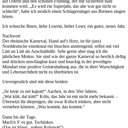
auf Ostern und den schönen Frühling, der mit Sicherheit bald
kommen wird.
Es wird ein Superjahr, das alte war gar nicht so
schlecht
, habe ich neulich einen Schlagersänger aus Bremen singen
hören.
Ich wünsche Ihnen, liebe Leserin, lieber Leser, ein gutes, neues Jahr.
Nachwort
Der rheinische Karneval, Hand auf's Herz, ist für (uns)
Norddeutsche emotional ein bisschen anstrengend, selbst mit viel
Lütt un Lütt als Anschubhilfe. Sehr gerne aber mag ich die
jährlichen Mottos. Sie sind wie der ganze Karneval so herrlich deftig
und drücken unschlagbar kurz und knackig in der jeweiligen
Mundart eine positive Geisteshaltung aus, die in ihrer Wurschtigkeit
und Lebensechtheit nicht zu überbieten ist.
Unvergesslich sind mir diese beiden:
Se kreje os net kapott!
Aachen, in den 50er Jahren.
Wat kütt, dat kütt!
Köln, das Jahr ist mir nicht mehr bekannt. -
Übersetzt für diejenigen, die zwar Kölsch trinken, aber nicht
verstehen können:
Was kommt, das kommt.
Dann bis die Tage.
Mach'n S' es gut. Tschüskes.
(Das ist Slang
außem Ruhrpott
).