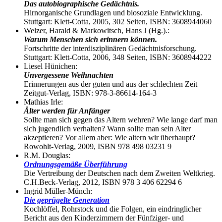
Das autobiographische Gedächtnis.
Hirnorganische Grundlagen und biosoziale Entwicklung.
Stuttgart: Klett-Cotta, 2005, 302 Seiten, ISBN: 3608944060
Welzer, Harald & Markowitsch, Hans J (Hg.).:
Warum Menschen sich erinnern können.
Fortschritte der interdisziplinären Gedächtnisforschung.
Stuttgart: Klett-Cotta, 2006, 348 Seiten, ISBN: 3608944222
Liesel Hünichen:
Unvergessene Weihnachten
Erinnerungen aus der guten und aus der schlechten Zeit
Zeitgut-Verlag, ISBN: 978-3-86614-164-3
Mathias Irle:
Älter werden für Anfänger
Sollte man sich gegen das Altern wehren? Wie lange darf man
sich jugendlich verhalten? Wann sollte man sein Alter
akzeptieren? Vor allem aber: Wie altern wir überhaupt?
Rowohlt-Verlag, 2009, ISBN 978 498 03231 9
R.M. Douglas:
Ordnungsgemäße Überführung
Die Vertreibung der Deutschen nach dem Zweiten Weltkrieg.
C.H.Beck-Verlag, 2012, ISBN 978 3 406 62294 6
Ingrid Müller-Münch:
Die geprügelte Generation
Kochlöffel, Rohrstock und die Folgen, ein eindringlicher
Bericht aus den Kinderzimmern der Fünfziger- und