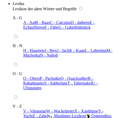
Lexika
Lexikon der alten Wörter und Begriffe
A - G
A - Aal
B - Baas
C - Calculus
D - dalbern
E -
Echauffieren
F - Fähe
G - Gabelfrühstück
H - N
H - Haarnetz
I - Ibex
J - Jach
K - Kaap
L - Laberdan
M -
Machorka
N - Nabob
O - U
O - Obers
P - Pachulke
Q - Quacksalber
R -
Rabattmarke
S - Sabberlatz
T - Tabernakel
U -
Ubiquisten
V - Z
V - Vabanque
W - Wackelpeter
X - Xanthippe
Y -
Yacht
Z - Zabel
️ Maritimes Lexikon
️ Ostpreußen-