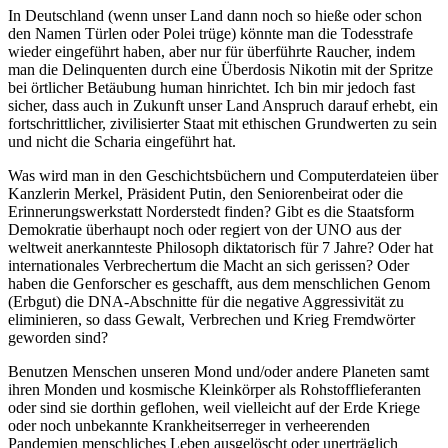
In Deutschland (wenn unser Land dann noch so hieße oder schon
den Namen Türlen oder Polei trüge) könnte man die Todesstrafe
wieder eingeführt haben, aber nur für überführte Raucher, indem
man die Delinquenten durch eine Überdosis Nikotin mit der Spritze
bei örtlicher Betäubung human hinrichtet. Ich bin mir jedoch fast
sicher, dass auch in Zukunft unser Land Anspruch darauf erhebt, ein
fortschrittlicher, zivilisierter Staat mit ethischen Grundwerten zu sein
und nicht die Scharia eingeführt hat.
Was wird man in den Geschichtsbüchern und Computerdateien über
Kanzlerin Merkel, Präsident Putin, den Seniorenbeirat oder die
Erinnerungswerkstatt Norderstedt finden? Gibt es die Staatsform
Demokratie überhaupt noch oder regiert von der UNO aus der
weltweit anerkannteste Philosoph diktatorisch für 7 Jahre? Oder hat
internationales Verbrechertum die Macht an sich gerissen? Oder
haben die Genforscher es geschafft, aus dem menschlichen Genom
(Erbgut) die DNA-Abschnitte für die negative Aggressivität zu
eliminieren, so dass Gewalt, Verbrechen und Krieg Fremdwörter
geworden sind?
Benutzen Menschen unseren Mond und/oder andere Planeten samt
ihren Monden und kosmische Kleinkörper als Rohstofflieferanten
oder sind sie dorthin geflohen, weil vielleicht auf der Erde Kriege
oder noch unbekannte Krankheitserreger in verheerenden
Pandemien menschliches Leben ausgelöscht oder unerträglich