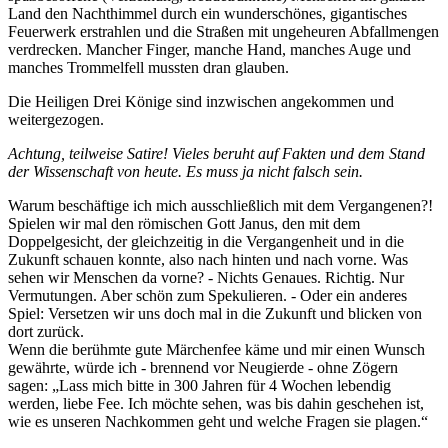
Land den Nachthimmel durch ein wunderschönes, gigantisches
Feuerwerk erstrahlen und die Straßen mit ungeheuren Abfallmengen
verdrecken. Mancher Finger, manche Hand, manches Auge und
manches Trommelfell mussten dran glauben.
Die Heiligen Drei Könige sind inzwischen angekommen und
weitergezogen.
Achtung, teilweise Satire! Vieles beruht auf Fakten und dem Stand
der Wissenschaft von heute. Es muss ja nicht falsch sein.
Warum beschäftige ich mich ausschließlich mit dem Vergangenen?!
Spielen wir mal den römischen Gott Janus, den mit dem
Doppelgesicht, der gleichzeitig in die Vergangenheit und in die
Zukunft schauen konnte, also nach hinten und nach vorne. Was
sehen wir Menschen da vorne? - Nichts Genaues. Richtig. Nur
Vermutungen. Aber schön zum Spekulieren. - Oder ein anderes
Spiel: Versetzen wir uns doch mal in die Zukunft und blicken von
dort zurück.
Wenn die berühmte gute Märchenfee käme und mir einen Wunsch
gewährte, würde ich - brennend vor Neugierde - ohne Zögern
sagen:
Lass mich bitte in 300 Jahren für 4 Wochen lebendig
werden, liebe Fee. Ich möchte sehen, was bis dahin geschehen ist,
wie es unseren Nachkommen geht und welche Fragen sie plagen.