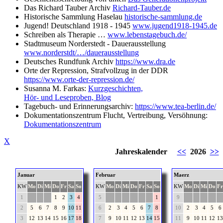
Das Richard Tauber Archiv
Richard-Tauber.de
Historische Sammlung Haselau
historische-sammlung.de
Jugend! Deutschland 1918 - 1945
www.jugend1918-1945.de
Schreiben als Therapie …
www.lebenstagebuch.de/
Stadtmuseum Norderstedt - Dauerausstellung
www.norderstdt/…/dauerausstellung
Deutsches Rundfunk Archiv
https://www.dra.de
Orte der Repression, Strafvollzug in der DDR
https://www.orte-der-repression.de/
Susanna M. Farkas:
Kurzgeschichten,
Hör- und Leseproben, Blog
Tagebuch- und Erinnerungsarchiv:
https://www.tea-berlin.de/
Dokumentationszentrum Flucht, Vertreibung, Versöhnung:
Dokumentationszentrum
X
Jahreskalender
<<
2026
>>
Januar
Februar
Maerz
KW
Mo
Di
Mi
Do
Fr
Sa
So
KW
Mo
Di
Mi
Do
Fr
Sa
So
KW
Mo
Di
Mi
Do
Fr
1
1
2
3
4
5
1
9
2
5
6
7
8
9
10
11
6
2
3
4
5
6
7
8
10
2
3
4
5
6
3
12
13
14
15
16
17
18
7
9
10
11
12
13
14
15
11
9
10
11
12
13