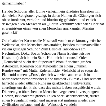
gemacht haben?
Hat der Schöpfer aller Dinge vielleicht ein gnädiges Einsehen mit
den vielen Religionen gezeigt, in deren Namen die Gläubigen sich
oft so intolerant, verbohrt und blutrünstig gebärden, und er sich
deswegen allen Menschen als
Göttin Vernunft
offenbart? Oder hat
er wenigstens einen von allen Menschen anerkannten Messias
geschickt?
Oder hatte der Kosmos die Nase voll von dem elektromagnetischen
Wellensalat, den Menschen aus-strahlen, beladen mit unvorstellbar
vielem geistigen Schund? Zum Beispiel Talk-Shows am
Nachmittag, Doku-Soaps (schon der Name ist eine geistige
Kastration)
Ich bin ein Star - Holt mich hier raus!
Oder
Deutschland sucht den Superstar.
Worauf er einen großen
Asteroiden, Kometen oder Meteoriten zu einem
intimen
Rendezvous
mit Mutter Erde schickte. Vielleicht ist es sogar der
Planetoid namens
Eros
, der sich wie viele andere auch in
bedrohlicher astronomischer Nähe tummelt.- Bums! - Und seitdem
herrscht wieder sittliche Ruhe im galaktischen Funkverkehr,
allerdings um den Preis, dass das meiste Leben ausgelöscht wurde.
Die wenigen überlebenden Menschen vegetieren in versprengten
Horden, bekleidet mit groben Fellen oder Blätterröckchen, dürfen
einen Neuanfang wagen und müssen erst mühsam wieder eine
Zivilisation aufbauen und den Weinstock veredeln.