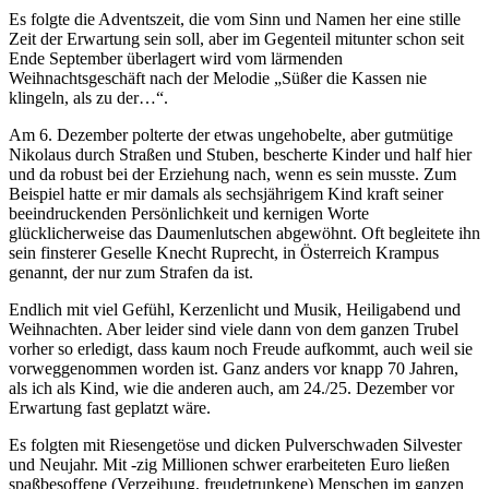
Es folgte die Adventszeit, die vom Sinn und Namen her eine stille
Zeit der Erwartung sein soll, aber im Gegenteil mitunter schon seit
Ende September überlagert wird vom lärmenden
Weihnachtsgeschäft nach der Melodie
Süßer die Kassen nie
klingeln, als zu der…
.
Am 6. Dezember polterte der etwas ungehobelte, aber gutmütige
Nikolaus durch Straßen und Stuben, bescherte Kinder und half hier
und da robust bei der Erziehung nach, wenn es sein musste. Zum
Beispiel hatte er mir damals als sechsjährigem Kind kraft seiner
beeindruckenden Persönlichkeit und kernigen Worte
glücklicherweise das Daumenlutschen abgewöhnt. Oft begleitete ihn
sein finsterer Geselle Knecht Ruprecht, in Österreich Krampus
genannt, der nur zum Strafen da ist.
Endlich mit viel Gefühl, Kerzenlicht und Musik, Heiligabend und
Weihnachten. Aber leider sind viele dann von dem ganzen Trubel
vorher so erledigt, dass kaum noch Freude aufkommt, auch weil sie
vorweggenommen worden ist. Ganz anders vor knapp 70 Jahren,
als ich als Kind, wie die anderen auch, am 24./25. Dezember vor
Erwartung fast geplatzt wäre.
Es folgten mit Riesengetöse und dicken Pulverschwaden Silvester
und Neujahr. Mit -zig Millionen schwer erarbeiteten Euro ließen
spaßbesoffene (Verzeihung, freudetrunkene) Menschen im ganzen