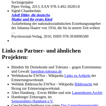
Sechzigerjahre
Piper-Verlag, 2013, EAN 978-3-492-30283-8
Sigrid Chamberlain:
Adolf Hitler, die deutsche
Mutter und ihr erstes Kind
Aufarbeitung der nationalsozialistischen Erziehungsratgeber
der Johanna Haarer von 1934, die bis in unsere Zeit wirken
…
Psychosozial-Verlag, 2010, ISBN 978-3930096589
Links zu Partner- und ähnlichen
Projekten:
Bündnis für Demokratie und Toleranz – gegen Extremismus
und Gewalt:
buendnis-toleranz.de
Weblinksuche EWNor - Wikipedia
Links zu Artikeln
der
Erinnerungswerkstatt.
Weblink Bildersuche EWNor - Wikipedia
Bildersuche
mit
Bezug zur Erinnerungswerkstatt.
Altes Hamburg - Erwin Möller und sein
Langenhorm-Archiv
Hamburger Zeitzeugen, im
Seniorenbüro Hamburg e.V.
Geschichtsschreibung von unten
Das Generationenprojekt