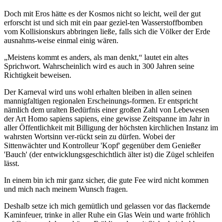
Doch mit Eros hätte es der Kosmos nicht so leicht, weil der gut
erforscht ist und sich mit ein paar geziel-ten Wasserstoffbomben
vom Kollisionskurs abbringen ließe, falls sich die Völker der Erde
ausnahms-weise einmal einig wären.
Meistens kommt es anders, als man denkt,
lautet ein altes
Sprichwort. Wahrscheinlich wird es auch in 300 Jahren seine
Richtigkeit beweisen.
Der Karneval wird uns wohl erhalten bleiben in allen seinen
mannigfaltigen regionalen Erscheinungs-formen. Er entspricht
nämlich dem uralten Bedürfnis einer großen Zahl von Lebewesen
der Art Homo sapiens sapiens, eine gewisse Zeitspanne im Jahr in
aller Öffentlichkeit mit Billigung der höchsten kirchlichen Instanz im
wahrsten Wortsinn ver-rückt sein zu dürfen. Wobei der
Sittenwächter und Kontrolleur 'Kopf' gegenüber dem Genießer
'Bauch' (der entwicklungsgeschichtlich älter ist) die Zügel schleifen
lässt.
In einem bin ich mir ganz sicher, die gute Fee wird nicht kommen
und mich nach meinem Wunsch fragen.
Deshalb setze ich mich gemütlich und gelassen vor das flackernde
Kaminfeuer, trinke in aller Ruhe ein Glas Wein und warte fröhlich