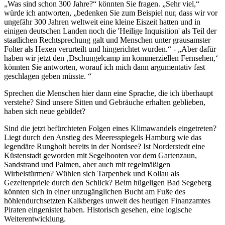
Was sind schon 300 Jahre?
könnten Sie fragen.
Sehr viel,
würde ich antworten,
bedenken Sie zum Beispiel nur, dass wir vor
ungefähr 300 Jahren weltweit eine kleine Eiszeit hatten und in
einigen deutschen Landen noch die 'Heilige Inquisition' als Teil der
staatlichen Rechtsprechung galt und Menschen unter grausamster
Folter als Hexen verurteilt und hingerichtet wurden.
-
Aber dafür
haben wir jetzt den
Dschungelcamp im kommerziellen Fernsehen,
könnten Sie antworten, worauf ich mich dann argumentativ fast
geschlagen geben müsste.
Sprechen die Menschen hier dann eine Sprache, die ich überhaupt
verstehe? Sind unsere Sitten und Gebräuche erhalten geblieben,
haben sich neue gebildet?
Sind die jetzt befürchteten Folgen eines Klimawandels eingetreten?
Liegt durch den Anstieg des Meeresspiegels Hamburg wie das
legendäre Rungholt bereits in der Nordsee? Ist Norderstedt eine
Küstenstadt geworden mit Segelbooten vor dem Gartenzaun,
Sandstrand und Palmen, aber auch mit regelmäßigen
Wirbelstürmen? Wühlen sich Tarpenbek und Kollau als
Gezeitenpriele durch den Schlick? Beim hügeligen Bad Segeberg
könnten sich in einer unzugänglichen Bucht am Fuße des
höhlendurchsetzten Kalkberges unweit des heutigen Finanzamtes
Piraten eingenistet haben. Historisch gesehen, eine logische
Weiterentwicklung.