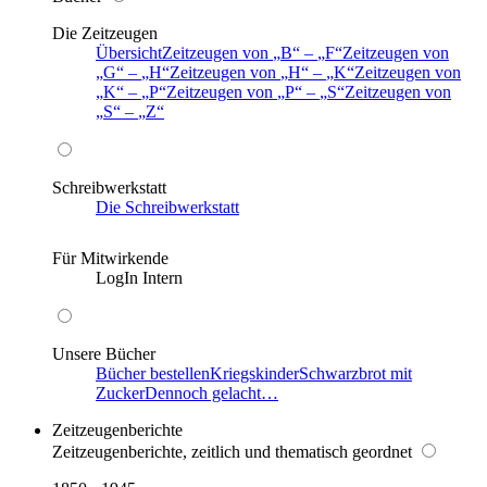
Die Zeitzeugen
Übersicht
Zeitzeugen von
B
–
F
Zeitzeugen von
G
–
H
Zeitzeugen von
H
–
K
Zeitzeugen von
K
–
P
Zeitzeugen von
P
–
S
Zeitzeugen von
S
–
Z
Schreibwerkstatt
Die Schreibwerkstatt
Für Mitwirkende
LogIn Intern
Unsere Bücher
Bücher bestellen
Kriegskinder
Schwarzbrot mit
Zucker
Dennoch gelacht…
Zeitzeugenberichte
Zeitzeugenberichte, zeitlich und thematisch geordnet