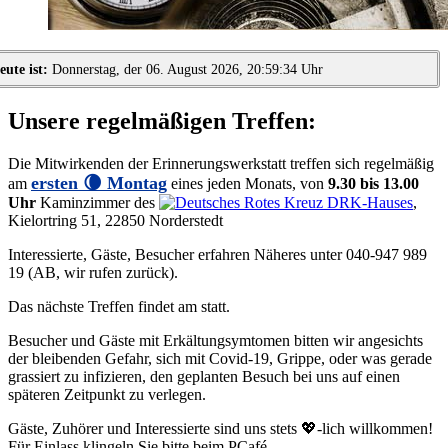
eute ist:
Donnerstag, der 06. August 2026, 20:59:34 Uhr
Unsere regelmäßigen Treffen:
Die Mitwirkenden der Erinnerungswerkstatt treffen sich regelmäßig
ersten 🌘 Montag
am
eines jeden Monats, von
9.30 bis 13.00
Uhr
Kaminzimmer des
DRK-Hauses
,
Kielortring 51, 22850 Norderstedt
Interessierte, Gäste, Besucher erfahren Näheres unter 040-947 989
19 (AB, wir rufen zurück).
Das nächste Treffen findet am
statt.
Besucher und Gäste mit Erkältungsymtomen bitten wir angesichts
der bleibenden Gefahr, sich mit Covid-19, Grippe, oder was gerade
grassiert zu infizieren, den geplanten Besuch bei uns auf einen
späteren Zeitpunkt zu verlegen.
Gäste, Zuhörer und Interessierte sind uns stets
💖-lich
willkommen!
Für Einlass klingeln Sie bitte beim PCafé.