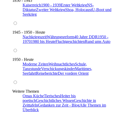
1850 - 1945
Kaiserreich
1900 - 1939
Erster Weltkrieg
NS-
Diktatur
Zweiter Weltkrieg
Shoa, Holocaust
U-Boot und
Seekrieg
1945 - 1950 - Heute
Nachkriegszeit
Währungsreform
40 Jahre DDR
1950 -
1970
1980 bis Heute
Fluchtgeschichten
Rund ums Auto
1950 - Heute
Moderne Zeiten
Weihnachtliches
Schule,
Tanzstunde
Verschickungskinder
Maritimes,
Seefahrt
Reiseberichte
Der vordere Orient
Weitere Themen
Omas Küche
Tierisches
Heiter bis
poetisch
Geschichtliches Wissen
Geschichte in
Zeittafeln
Gedanken zur Zeit - Blog
Alle Themen im
Überblick