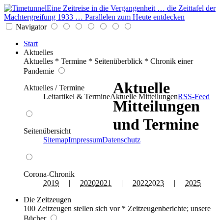
Eine Zeitreise in die Vergangenheit … die Zeittafel der
Machtergreifung 1933 … Parallelen zum Heute entdecken
Navigator
Start
Aktuelles
Aktuelles * Termine * Seitenüberblick * Chronik einer
Pandemie
Aktuelle
Aktuelles / Termine
Leitartikel & Termine
Aktuelle Mitteilungen
RSS-Feed
Mitteilungen
und Termine
Seitenübersicht
Sitemap
Impressum
Datenschutz
Corona-Chronik
2019
|
2020
2021
|
2022
2023
|
2025
Die Zeitzeugen
100 Zeitzeugen stellen sich vor * Zeitzeugenberichte; unsere
Bücher