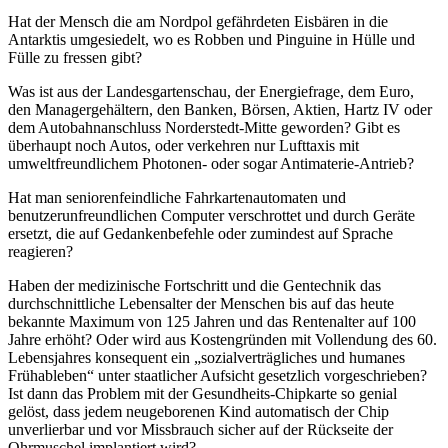
Hat der Mensch die am Nordpol gefährdeten Eisbären in die
Antarktis umgesiedelt, wo es Robben und Pinguine in Hülle und
Fülle zu fressen gibt?
Was ist aus der Landesgartenschau, der Energiefrage, dem Euro,
den Managergehältern, den Banken, Börsen, Aktien, Hartz IV oder
dem Autobahnanschluss Norderstedt-Mitte geworden? Gibt es
überhaupt noch Autos, oder verkehren nur Lufttaxis mit
umweltfreundlichem Photonen- oder sogar Antimaterie-Antrieb?
Hat man seniorenfeindliche Fahrkartenautomaten und
benutzerunfreundlichen Computer verschrottet und durch Geräte
ersetzt, die auf Gedankenbefehle oder zumindest auf Sprache
reagieren?
Haben der medizinische Fortschritt und die Gentechnik das
durchschnittliche Lebensalter der Menschen bis auf das heute
bekannte Maximum von 125 Jahren und das Rentenalter auf 100
Jahre erhöht? Oder wird aus Kostengründen mit Vollendung des 60.
Lebensjahres konsequent ein
sozialverträgliches und humanes
Frühableben
unter staatlicher Aufsicht gesetzlich vorgeschrieben?
Ist dann das Problem mit der Gesundheits-Chipkarte so genial
gelöst, dass jedem neugeborenen Kind automatisch der Chip
unverlierbar und vor Missbrauch sicher auf der Rückseite der
Ohrmuschel implantiert wird?