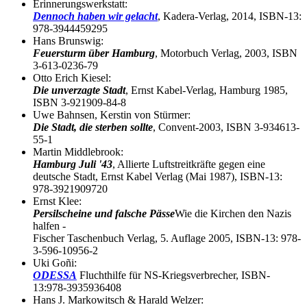
Erinnerungswerkstatt:
Dennoch haben wir gelacht
, Kadera-Verlag, 2014, ISBN-13:
978-3944459295
Hans Brunswig:
Feuersturm über Hamburg
, Motorbuch Verlag, 2003, ISBN
3-613-0236-79
Otto Erich Kiesel:
Die unverzagte Stadt
, Ernst Kabel-Verlag, Hamburg 1985,
ISBN 3-921909-84-8
Uwe Bahnsen, Kerstin von Stürmer:
Die Stadt, die sterben sollte
, Convent-2003, ISBN 3-934613-
55-1
Martin Middlebrook:
Hamburg Juli '43
, Allierte Luftstreitkräfte gegen eine
deutsche Stadt, Ernst Kabel Verlag (Mai 1987), ISBN-13:
978-3921909720
Ernst Klee:
Persilscheine und falsche Pässe
Wie die Kirchen den Nazis
halfen -
Fischer Taschenbuch Verlag, 5. Auflage 2005, ISBN-13: 978-
3-596-10956-2
Uki Goñi:
ODESSA
Fluchthilfe für NS-Kriegsverbrecher, ISBN-
13:978-3935936408
Hans J. Markowitsch & Harald Welzer: