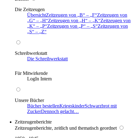
Die Zeitzeugen
Übersicht
Zeitzeugen von
B
–
F
Zeitzeugen von
G
–
H
Zeitzeugen von
H
–
K
Zeitzeugen von
K
–
P
Zeitzeugen von
P
–
S
Zeitzeugen von
S
–
Z
Schreibwerkstatt
Die Schreibwerkstatt
Für Mitwirkende
LogIn Intern
Unsere Bücher
Bücher bestellen
Kriegskinder
Schwarzbrot mit
Zucker
Dennoch gelacht…
Zeitzeugenberichte
Zeitzeugenberichte, zeitlich und thematisch geordnet