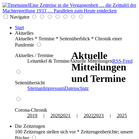
Eine Zeitreise in die Vergangenheit … die Zeittafel der
Machtergreifung 1933 … Parallelen zum Heute entdecken
Navigator
Start
Aktuelles
Aktuelles * Termine * Seitenüberblick * Chronik einer
Pandemie
Aktuelle
Aktuelles / Termine
Leitartikel & Termine
Aktuelle Mitteilungen
RSS-Feed
Mitteilungen
und Termine
Seitenübersicht
Sitemap
Impressum
Datenschutz
Corona-Chronik
2019
|
2020
2021
|
2022
2023
|
2025
Die Zeitzeugen
100 Zeitzeugen stellen sich vor * Zeitzeugenberichte; unsere
Bücher