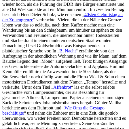
wieder hoch, als die Führung der DDR ihre Bürger einmauerte und
alle Ost-Westkontakte auf ein Minimum einfror. Im zweiten Beitrag
beschrieb Herr Dieter Scholz, wie er seinen
40sten Geburtstag an
der Zonengrenze
verbrachte. Vielen, die in der Nähe der Grenze
lebten war das so geläufig, nach dem Kaffee machte man eine
Wanderung bis an den Schlagbaum, um hinüber zu spähen zu den
Verwandten und Freunden, die unerreichbar hinter Todesstreifen
und Stacheldraht in einem anderen deutschen Staat wohnten.
Danach trug Ursel Goldschmidt etwas Entspannendes in
plattdeutscher Sprache vor. In
Bi Nacht
erzählte sie von der
Aufregung in der abendlichen Wohnung und wie ihr Mann, auf dem
Bauche liegend den
Mond
aufgehen ließ. Trotz blutigen Ausgangs
der Geschichte erntete die Autorin Gelächter und Applaus. Hartmut
Kennhöfer entführte die Anwesenden in die 50er Jahre, als der
Straßenverkehr noch dürftig war und die Firma Vidal & Sohn einen
motorisierten Dreiradkarren mit dem Namen
Tempo
herstellte und
verkaufte. Unter dem Titel
Affenbrot
las er die selbst erlebte
Geschichte vom Lumpensammler, der als Bezahlung für
gesammeltes Altmetall, Lumpen und Papier aus einem schmutzigen
Sack die Schoten des Johannisbrotbaumes hergab. Günter Matiba
berichtete aus dem Ruhrpott und
Wie Oma die Gestapo
beschäftigte
und nahm die Zuhörer mit in eine Zeit, die gottlob
überwunden, wo weder Freiheit noch Demokratie herrschten und es
gefährlich war, seine Meinung zu vertreten. Seine Großmutter
weigerte sich standhaft, das Mutterkreuz anzunehmen und geriet so