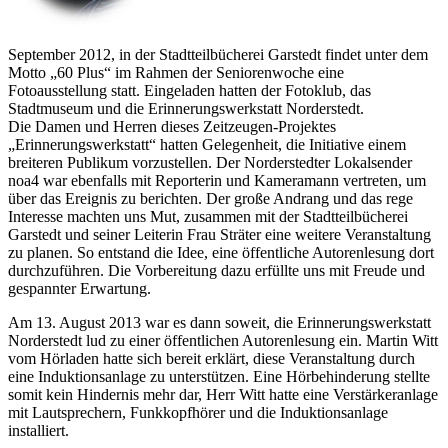
September 2012, in der Stadtteilbücherei Garstedt findet unter dem
Motto
60 Plus
im Rahmen der Seniorenwoche eine
Fotoausstellung statt. Eingeladen hatten der Fotoklub, das
Stadtmuseum und die Erinnerungswerkstatt Norderstedt.
Die Damen und Herren dieses Zeitzeugen-Projektes
Erinnerungswerkstatt
hatten Gelegenheit, die Initiative einem
breiteren Publikum vorzustellen. Der Norderstedter Lokalsender
noa4 war ebenfalls mit Reporterin und Kameramann vertreten, um
über das Ereignis zu berichten. Der große Andrang und das rege
Interesse machten uns Mut, zusammen mit der Stadtteilbücherei
Garstedt und seiner Leiterin Frau Sträter eine weitere Veranstaltung
zu planen. So entstand die Idee, eine öffentliche Autorenlesung dort
durchzuführen. Die Vorbereitung dazu erfüllte uns mit Freude und
gespannter Erwartung.
Am 13. August 2013 war es dann soweit, die Erinnerungswerkstatt
Norderstedt lud zu einer öffentlichen Autorenlesung ein. Martin Witt
vom Hörladen hatte sich bereit erklärt, diese Veranstaltung durch
eine Induktionsanlage zu unterstützen. Eine Hörbehinderung stellte
somit kein Hindernis mehr dar, Herr Witt hatte eine Verstärkeranlage
mit Lautsprechern, Funkkopfhörer und die Induktionsanlage
installiert.