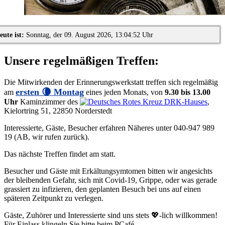
eute ist:
Sonntag, der 09. August 2026, 13:04:52 Uhr
Unsere regelmäßigen Treffen:
Die Mitwirkenden der Erinnerungswerkstatt treffen sich regelmäßig
ersten 🌘 Montag
am
eines jeden Monats, von
9.30 bis 13.00
Uhr
Kaminzimmer des
DRK-Hauses
,
Kielortring 51, 22850 Norderstedt
Interessierte, Gäste, Besucher erfahren Näheres unter 040-947 989
19 (AB, wir rufen zurück).
Das nächste Treffen findet am
statt.
Besucher und Gäste mit Erkältungsymtomen bitten wir angesichts
der bleibenden Gefahr, sich mit Covid-19, Grippe, oder was gerade
grassiert zu infizieren, den geplanten Besuch bei uns auf einen
späteren Zeitpunkt zu verlegen.
Gäste, Zuhörer und Interessierte sind uns stets
💖-lich
willkommen!
Für Einlass klingeln Sie bitte beim PCafé.