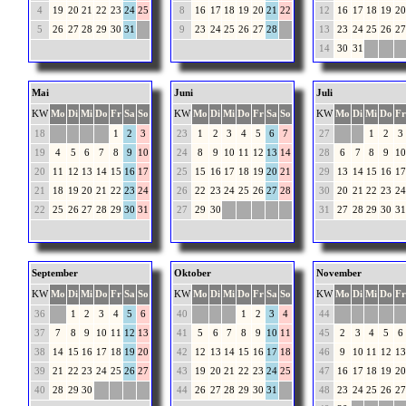
4
19
20
21
22
23
24
25
8
16
17
18
19
20
21
22
12
16
17
18
19
20
5
26
27
28
29
30
31
9
23
24
25
26
27
28
13
23
24
25
26
27
14
30
31
Mai
Juni
Juli
KW
Mo
Di
Mi
Do
Fr
Sa
So
KW
Mo
Di
Mi
Do
Fr
Sa
So
KW
Mo
Di
Mi
Do
Fr
18
1
2
3
23
1
2
3
4
5
6
7
27
1
2
3
19
4
5
6
7
8
9
10
24
8
9
10
11
12
13
14
28
6
7
8
9
10
20
11
12
13
14
15
16
17
25
15
16
17
18
19
20
21
29
13
14
15
16
17
21
18
19
20
21
22
23
24
26
22
23
24
25
26
27
28
30
20
21
22
23
24
22
25
26
27
28
29
30
31
27
29
30
31
27
28
29
30
31
September
Oktober
November
KW
Mo
Di
Mi
Do
Fr
Sa
So
KW
Mo
Di
Mi
Do
Fr
Sa
So
KW
Mo
Di
Mi
Do
Fr
36
1
2
3
4
5
6
40
1
2
3
4
44
37
7
8
9
10
11
12
13
41
5
6
7
8
9
10
11
45
2
3
4
5
6
38
14
15
16
17
18
19
20
42
12
13
14
15
16
17
18
46
9
10
11
12
13
39
21
22
23
24
25
26
27
43
19
20
21
22
23
24
25
47
16
17
18
19
20
40
28
29
30
44
26
27
28
29
30
31
48
23
24
25
26
27