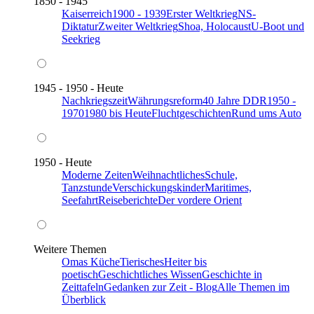
1850 - 1945
Kaiserreich
1900 - 1939
Erster Weltkrieg
NS-
Diktatur
Zweiter Weltkrieg
Shoa, Holocaust
U-Boot und
Seekrieg
1945 - 1950 - Heute
Nachkriegszeit
Währungsreform
40 Jahre DDR
1950 -
1970
1980 bis Heute
Fluchtgeschichten
Rund ums Auto
1950 - Heute
Moderne Zeiten
Weihnachtliches
Schule,
Tanzstunde
Verschickungskinder
Maritimes,
Seefahrt
Reiseberichte
Der vordere Orient
Weitere Themen
Omas Küche
Tierisches
Heiter bis
poetisch
Geschichtliches Wissen
Geschichte in
Zeittafeln
Gedanken zur Zeit - Blog
Alle Themen im
Überblick