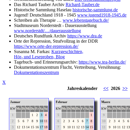
Das Richard Tauber Archiv
Richard-Tauber.de
Historische Sammlung Haselau
historische-sammlung.de
Jugend! Deutschland 1918 - 1945
www.jugend1918-1945.de
Schreiben als Therapie …
www.lebenstagebuch.de/
Stadtmuseum Norderstedt - Dauerausstellung
www.norderstdt/…/dauerausstellung
Deutsches Rundfunk Archiv
https://www.dra.de
Orte der Repression, Strafvollzug in der DDR
https://www.orte-der-repression.de/
Susanna M. Farkas:
Kurzgeschichten,
Hör- und Leseproben, Blog
Tagebuch- und Erinnerungsarchiv:
https://www.tea-berlin.de/
Dokumentationszentrum Flucht, Vertreibung, Versöhnung:
Dokumentationszentrum
X
Jahreskalender
<<
2026
>>
Januar
Februar
Maerz
KW
Mo
Di
Mi
Do
Fr
Sa
So
KW
Mo
Di
Mi
Do
Fr
Sa
So
KW
Mo
Di
Mi
Do
Fr
1
1
2
3
4
5
1
9
2
5
6
7
8
9
10
11
6
2
3
4
5
6
7
8
10
2
3
4
5
6
3
12
13
14
15
16
17
18
7
9
10
11
12
13
14
15
11
9
10
11
12
13