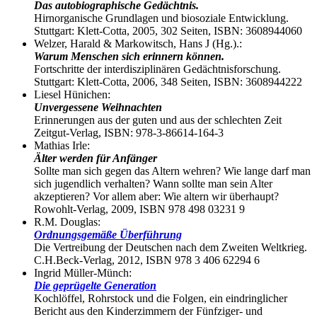
Das autobiographische Gedächtnis.
Hirnorganische Grundlagen und biosoziale Entwicklung.
Stuttgart: Klett-Cotta, 2005, 302 Seiten, ISBN: 3608944060
Welzer, Harald & Markowitsch, Hans J (Hg.).:
Warum Menschen sich erinnern können.
Fortschritte der interdisziplinären Gedächtnisforschung.
Stuttgart: Klett-Cotta, 2006, 348 Seiten, ISBN: 3608944222
Liesel Hünichen:
Unvergessene Weihnachten
Erinnerungen aus der guten und aus der schlechten Zeit
Zeitgut-Verlag, ISBN: 978-3-86614-164-3
Mathias Irle:
Älter werden für Anfänger
Sollte man sich gegen das Altern wehren? Wie lange darf man
sich jugendlich verhalten? Wann sollte man sein Alter
akzeptieren? Vor allem aber: Wie altern wir überhaupt?
Rowohlt-Verlag, 2009, ISBN 978 498 03231 9
R.M. Douglas:
Ordnungsgemäße Überführung
Die Vertreibung der Deutschen nach dem Zweiten Weltkrieg.
C.H.Beck-Verlag, 2012, ISBN 978 3 406 62294 6
Ingrid Müller-Münch:
Die geprügelte Generation
Kochlöffel, Rohrstock und die Folgen, ein eindringlicher
Bericht aus den Kinderzimmern der Fünfziger- und