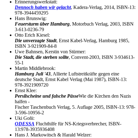
Erinnerungswerkstatt:
Dennoch haben wir gelacht
, Kadera-Verlag, 2014, ISBN-13:
978-3944459295
Hans Brunswig:
Feuersturm über Hamburg
, Motorbuch Verlag, 2003, ISBN
3-613-0236-79
Otto Erich Kiesel:
Die unverzagte Stadt
, Ernst Kabel-Verlag, Hamburg 1985,
ISBN 3-921909-84-8
Uwe Bahnsen, Kerstin von Stürmer:
Die Stadt, die sterben sollte
, Convent-2003, ISBN 3-934613-
55-1
Martin Middlebrook:
Hamburg Juli '43
, Allierte Luftstreitkräfte gegen eine
deutsche Stadt, Ernst Kabel Verlag (Mai 1987), ISBN-13:
978-3921909720
Ernst Klee:
Persilscheine und falsche Pässe
Wie die Kirchen den Nazis
halfen -
Fischer Taschenbuch Verlag, 5. Auflage 2005, ISBN-13: 978-
3-596-10956-2
Uki Goñi:
ODESSA
Fluchthilfe für NS-Kriegsverbrecher, ISBN-
13:978-3935936408
Hans J. Markowitsch & Harald Welzer: