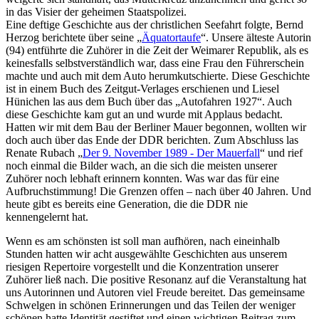
in das Visier der geheimen Staatspolizei.
Eine deftige Geschichte aus der christlichen Seefahrt folgte, Bernd
Herzog berichtete über seine
Äquatortaufe
. Unsere älteste Autorin
(94) entführte die Zuhörer in die Zeit der Weimarer Republik, als es
keinesfalls selbstverständlich war, dass eine Frau den Führerschein
machte und auch mit dem Auto herumkutschierte. Diese Geschichte
ist in einem Buch des Zeitgut-Verlages erschienen und Liesel
Hünichen las aus dem Buch über das
Autofahren 1927
. Auch
diese Geschichte kam gut an und wurde mit Applaus bedacht.
Hatten wir mit dem Bau der Berliner Mauer begonnen, wollten wir
doch auch über das Ende der DDR berichten. Zum Abschluss las
Renate Rubach
Der 9. November 1989 - Der Mauerfall
und rief
noch einmal die Bilder wach, an die sich die meisten unserer
Zuhörer noch lebhaft erinnern konnten. Was war das für eine
Aufbruchstimmung! Die Grenzen offen – nach über 40 Jahren. Und
heute gibt es bereits eine Generation, die die DDR nie
kennengelernt hat.
Wenn es am schönsten ist soll man aufhören, nach eineinhalb
Stunden hatten wir acht ausgewählte Geschichten aus unserem
riesigen Repertoire vorgestellt und die Konzentration unserer
Zuhörer ließ nach. Die positive Resonanz auf die Veranstaltung hat
uns Autorinnen und Autoren viel Freude bereitet. Das gemeinsame
Schwelgen in schönen Erinnerungen und das Teilen der weniger
schönen hatte Identität gestiftet und einen wichtigen Beitrag zum