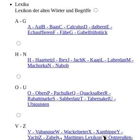
Lexika
Lexikon der alten Wörter und Begriffe
A - G
A - Aal
B - Baas
C - Calculus
D - dalbern
E -
Echauffieren
F - Fähe
G - Gabelfrühstück
H - N
H - Haarnetz
I - Ibex
J - Jach
K - Kaap
L - Laberdan
M -
Machorka
N - Nabob
O - U
O - Obers
P - Pachulke
Q - Quacksalber
R -
Rabattmarke
S - Sabberlatz
T - Tabernakel
U -
Ubiquisten
V - Z
V - Vabanque
W - Wackelpeter
X - Xanthippe
Y -
Yacht
Z - Zabel
️ Maritimes Lexikon
️ Ostpreußen-