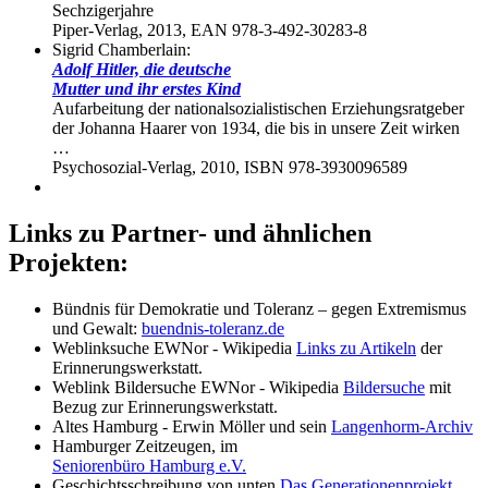
Sechzigerjahre
Piper-Verlag, 2013, EAN 978-3-492-30283-8
Sigrid Chamberlain:
Adolf Hitler, die deutsche
Mutter und ihr erstes Kind
Aufarbeitung der nationalsozialistischen Erziehungsratgeber
der Johanna Haarer von 1934, die bis in unsere Zeit wirken
…
Psychosozial-Verlag, 2010, ISBN 978-3930096589
Links zu Partner- und ähnlichen
Projekten:
Bündnis für Demokratie und Toleranz – gegen Extremismus
und Gewalt:
buendnis-toleranz.de
Weblinksuche EWNor - Wikipedia
Links zu Artikeln
der
Erinnerungswerkstatt.
Weblink Bildersuche EWNor - Wikipedia
Bildersuche
mit
Bezug zur Erinnerungswerkstatt.
Altes Hamburg - Erwin Möller und sein
Langenhorm-Archiv
Hamburger Zeitzeugen, im
Seniorenbüro Hamburg e.V.
Geschichtsschreibung von unten
Das Generationenprojekt