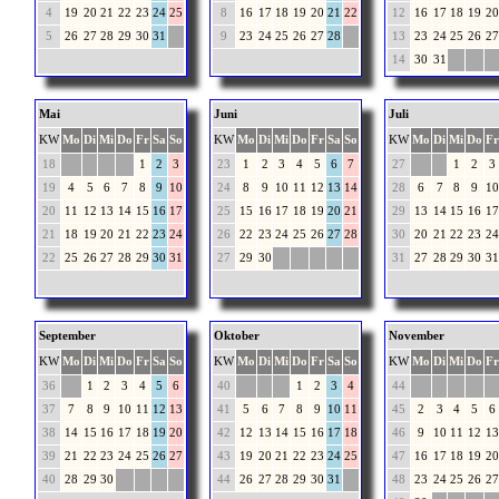
4
19
20
21
22
23
24
25
8
16
17
18
19
20
21
22
12
16
17
18
19
20
5
26
27
28
29
30
31
9
23
24
25
26
27
28
13
23
24
25
26
27
14
30
31
Mai
Juni
Juli
KW
Mo
Di
Mi
Do
Fr
Sa
So
KW
Mo
Di
Mi
Do
Fr
Sa
So
KW
Mo
Di
Mi
Do
Fr
18
1
2
3
23
1
2
3
4
5
6
7
27
1
2
3
19
4
5
6
7
8
9
10
24
8
9
10
11
12
13
14
28
6
7
8
9
10
20
11
12
13
14
15
16
17
25
15
16
17
18
19
20
21
29
13
14
15
16
17
21
18
19
20
21
22
23
24
26
22
23
24
25
26
27
28
30
20
21
22
23
24
22
25
26
27
28
29
30
31
27
29
30
31
27
28
29
30
31
September
Oktober
November
KW
Mo
Di
Mi
Do
Fr
Sa
So
KW
Mo
Di
Mi
Do
Fr
Sa
So
KW
Mo
Di
Mi
Do
Fr
36
1
2
3
4
5
6
40
1
2
3
4
44
37
7
8
9
10
11
12
13
41
5
6
7
8
9
10
11
45
2
3
4
5
6
38
14
15
16
17
18
19
20
42
12
13
14
15
16
17
18
46
9
10
11
12
13
39
21
22
23
24
25
26
27
43
19
20
21
22
23
24
25
47
16
17
18
19
20
40
28
29
30
44
26
27
28
29
30
31
48
23
24
25
26
27