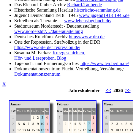
Das Richard Tauber Archiv
Richard-Tauber.de
Historische Sammlung Haselau
historische-sammlung.de
Jugend! Deutschland 1918 - 1945
www.jugend1918-1945.de
Schreiben als Therapie …
www.lebenstagebuch.de/
Stadtmuseum Norderstedt - Dauerausstellung
www.norderstdt/…/dauerausstellung
Deutsches Rundfunk Archiv
https://www.dra.de
Orte der Repression, Strafvollzug in der DDR
https://www.orte-der-repression.de/
Susanna M. Farkas:
Kurzgeschichten,
Hör- und Leseproben, Blog
Tagebuch- und Erinnerungsarchiv:
https://www.tea-berlin.de/
Dokumentationszentrum Flucht, Vertreibung, Versöhnung:
Dokumentationszentrum
X
Jahreskalender
<<
2026
>>
Januar
Februar
Maerz
KW
Mo
Di
Mi
Do
Fr
Sa
So
KW
Mo
Di
Mi
Do
Fr
Sa
So
KW
Mo
Di
Mi
Do
Fr
1
1
2
3
4
5
1
9
2
5
6
7
8
9
10
11
6
2
3
4
5
6
7
8
10
2
3
4
5
6
3
12
13
14
15
16
17
18
7
9
10
11
12
13
14
15
11
9
10
11
12
13