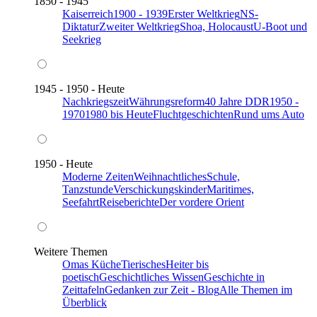
1850 - 1945
Kaiserreich
1900 - 1939
Erster Weltkrieg
NS-
Diktatur
Zweiter Weltkrieg
Shoa, Holocaust
U-Boot und
Seekrieg
1945 - 1950 - Heute
Nachkriegszeit
Währungsreform
40 Jahre DDR
1950 -
1970
1980 bis Heute
Fluchtgeschichten
Rund ums Auto
1950 - Heute
Moderne Zeiten
Weihnachtliches
Schule,
Tanzstunde
Verschickungskinder
Maritimes,
Seefahrt
Reiseberichte
Der vordere Orient
Weitere Themen
Omas Küche
Tierisches
Heiter bis
poetisch
Geschichtliches Wissen
Geschichte in
Zeittafeln
Gedanken zur Zeit - Blog
Alle Themen im
Überblick