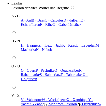
Lexika
Lexikon der alten Wörter und Begriffe
A - G
A - Aal
B - Baas
C - Calculus
D - dalbern
E -
Echauffieren
F - Fähe
G - Gabelfrühstück
H - N
H - Haarnetz
I - Ibex
J - Jach
K - Kaap
L - Laberdan
M -
Machorka
N - Nabob
O - U
O - Obers
P - Pachulke
Q - Quacksalber
R -
Rabattmarke
S - Sabberlatz
T - Tabernakel
U -
Ubiquisten
V - Z
V - Vabanque
W - Wackelpeter
X - Xanthippe
Y -
Yacht
Z - Zabel
️ Maritimes Lexikon
️ Ostpreußen-