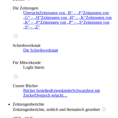
Die Zeitzeugen
Übersicht
Zeitzeugen von
B
–
F
Zeitzeugen von
G
–
H
Zeitzeugen von
H
–
K
Zeitzeugen von
K
–
P
Zeitzeugen von
P
–
S
Zeitzeugen von
S
–
Z
Schreibwerkstatt
Die Schreibwerkstatt
Für Mitwirkende
LogIn Intern
Unsere Bücher
Bücher bestellen
Kriegskinder
Schwarzbrot mit
Zucker
Dennoch gelacht…
Zeitzeugenberichte
Zeitzeugenberichte, zeitlich und thematisch geordnet