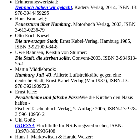
Erinnerungswerkstatt:
Dennoch haben wir gelacht
, Kadera-Verlag, 2014, ISBN-13:
978-3944459295
Hans Brunswig:
Feuersturm über Hamburg
, Motorbuch Verlag, 2003, ISBN
3-613-0236-79
Otto Erich Kiesel:
Die unverzagte Stadt
, Ernst Kabel-Verlag, Hamburg 1985,
ISBN 3-921909-84-8
Uwe Bahnsen, Kerstin von Stürmer:
Die Stadt, die sterben sollte
, Convent-2003, ISBN 3-934613-
55-1
Martin Middlebrook:
Hamburg Juli '43
, Allierte Luftstreitkräfte gegen eine
deutsche Stadt, Ernst Kabel Verlag (Mai 1987), ISBN-13:
978-3921909720
Ernst Klee:
Persilscheine und falsche Pässe
Wie die Kirchen den Nazis
halfen -
Fischer Taschenbuch Verlag, 5. Auflage 2005, ISBN-13: 978-
3-596-10956-2
Uki Goñi:
ODESSA
Fluchthilfe für NS-Kriegsverbrecher, ISBN-
13:978-3935936408
Hans J. Markowitsch & Harald Welzer: