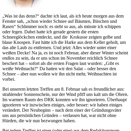
„Was ist das denn?“ dachte ich laut, als ich heute morgen aus dem
Fenster sah,
schon wieder Schnee auf Bäumen, Büschen und
Rasen
Schlimmer noch: es sieht so aus, als müsste ich schippen
oder fegen. Dabei hatte ich gerade gestern die ersten
Schneeglöckchen entdeckt, und die Krokusse zeigten gelbe und
blaue Knospen. Fast hätte ich die Harke aus dem Keller geholt, um
das alte Laub zu entfernen. Und jetzt: Alles wieder unter einer
weißen Decke! Na ja, es ist noch Februar, aber dieser Winter scheint
endlos zu sein, da er uns schon im November reichlich Schnee
beschert hat – sofort als die ersten Fragen laut wurden:
Gibt es
weiße Weihnacht?
Da hatten wir den Salat – oder besser den
Schnee – aber nun wollen wir ihn nicht mehr, Weihnachten ist
vorbei.
Bei unserem letzten Treffen am 8. Februar sah es freundlicher aus:
strahlender Sonnenschein, nur der Wind pfiff uns kalt um die Ohren.
Im warmen Raum des DRK konnten wir ihn ignorieren. Überhaupt
ignorieren wir inzwischen einiges, oder besser: wir haben einiges
verändert. Der Neubeginn – nach dem einer der Gründungsväter
uns aus persönlichen Gründen – verlassen hat, war nicht ohne
Hürden, die wir nun bezwungen haben.
Bei jedem Treffen ist einer (oder eine) aus dem Redaktionsteam