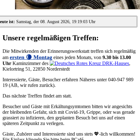
eute ist:
Samstag, der 08. August 2026, 19:19:03 Uhr
Unsere regelmäßigen Treffen:
Die Mitwirkenden der Erinnerungswerkstatt treffen sich regelmäßig
ersten 🌘 Montag
am
eines jeden Monats, von
9.30 bis 13.00
Uhr
Kaminzimmer des
DRK-Hauses
,
Kielortring 51, 22850 Norderstedt
Interessierte, Gäste, Besucher erfahren Näheres unter 040-947 989
19 (AB, wir rufen zurück).
Das nächste Treffen findet am
statt.
Besucher und Gäste mit Erkältungsymtomen bitten wir angesichts
der bleibenden Gefahr, sich mit Covid-19, Grippe, oder was gerade
grassiert zu infizieren, den geplanten Besuch bei uns auf einen
späteren Zeitpunkt zu verlegen.
Gäste, Zuhörer und Interessierte sind uns stets
💖-lich
willkommen!
Für Einlass klingeln Sie bitte beim PCafé.