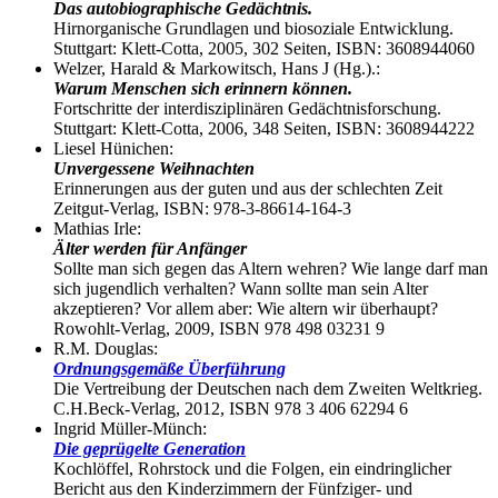
Das autobiographische Gedächtnis.
Hirnorganische Grundlagen und biosoziale Entwicklung.
Stuttgart: Klett-Cotta, 2005, 302 Seiten, ISBN: 3608944060
Welzer, Harald & Markowitsch, Hans J (Hg.).:
Warum Menschen sich erinnern können.
Fortschritte der interdisziplinären Gedächtnisforschung.
Stuttgart: Klett-Cotta, 2006, 348 Seiten, ISBN: 3608944222
Liesel Hünichen:
Unvergessene Weihnachten
Erinnerungen aus der guten und aus der schlechten Zeit
Zeitgut-Verlag, ISBN: 978-3-86614-164-3
Mathias Irle:
Älter werden für Anfänger
Sollte man sich gegen das Altern wehren? Wie lange darf man
sich jugendlich verhalten? Wann sollte man sein Alter
akzeptieren? Vor allem aber: Wie altern wir überhaupt?
Rowohlt-Verlag, 2009, ISBN 978 498 03231 9
R.M. Douglas:
Ordnungsgemäße Überführung
Die Vertreibung der Deutschen nach dem Zweiten Weltkrieg.
C.H.Beck-Verlag, 2012, ISBN 978 3 406 62294 6
Ingrid Müller-Münch:
Die geprügelte Generation
Kochlöffel, Rohrstock und die Folgen, ein eindringlicher
Bericht aus den Kinderzimmern der Fünfziger- und