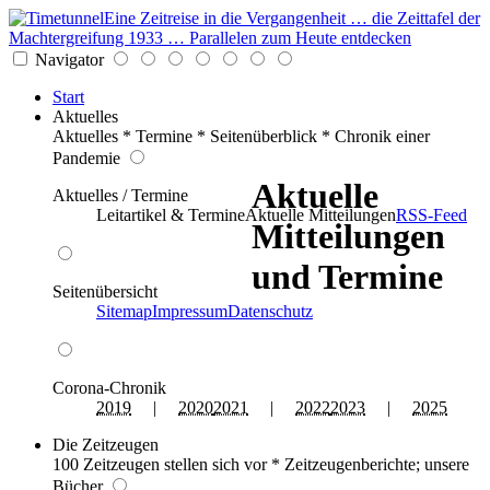
Eine Zeitreise in die Vergangenheit … die Zeittafel der
Machtergreifung 1933 … Parallelen zum Heute entdecken
Navigator
Start
Aktuelles
Aktuelles * Termine * Seitenüberblick * Chronik einer
Pandemie
Aktuelle
Aktuelles / Termine
Leitartikel & Termine
Aktuelle Mitteilungen
RSS-Feed
Mitteilungen
und Termine
Seitenübersicht
Sitemap
Impressum
Datenschutz
Corona-Chronik
2019
|
2020
2021
|
2022
2023
|
2025
Die Zeitzeugen
100 Zeitzeugen stellen sich vor * Zeitzeugenberichte; unsere
Bücher