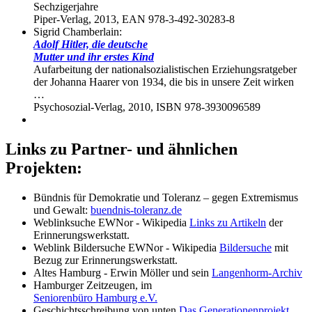
Sechzigerjahre
Piper-Verlag, 2013, EAN 978-3-492-30283-8
Sigrid Chamberlain:
Adolf Hitler, die deutsche
Mutter und ihr erstes Kind
Aufarbeitung der nationalsozialistischen Erziehungsratgeber
der Johanna Haarer von 1934, die bis in unsere Zeit wirken
…
Psychosozial-Verlag, 2010, ISBN 978-3930096589
Links zu Partner- und ähnlichen
Projekten:
Bündnis für Demokratie und Toleranz – gegen Extremismus
und Gewalt:
buendnis-toleranz.de
Weblinksuche EWNor - Wikipedia
Links zu Artikeln
der
Erinnerungswerkstatt.
Weblink Bildersuche EWNor - Wikipedia
Bildersuche
mit
Bezug zur Erinnerungswerkstatt.
Altes Hamburg - Erwin Möller und sein
Langenhorm-Archiv
Hamburger Zeitzeugen, im
Seniorenbüro Hamburg e.V.
Geschichtsschreibung von unten
Das Generationenprojekt