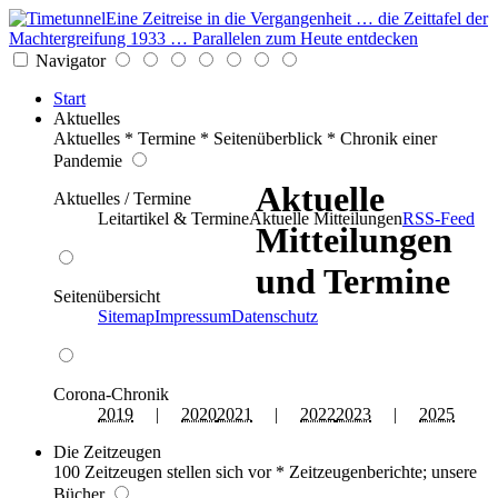
Eine Zeitreise in die Vergangenheit … die Zeittafel der
Machtergreifung 1933 … Parallelen zum Heute entdecken
Navigator
Start
Aktuelles
Aktuelles * Termine * Seitenüberblick * Chronik einer
Pandemie
Aktuelle
Aktuelles / Termine
Leitartikel & Termine
Aktuelle Mitteilungen
RSS-Feed
Mitteilungen
und Termine
Seitenübersicht
Sitemap
Impressum
Datenschutz
Corona-Chronik
2019
|
2020
2021
|
2022
2023
|
2025
Die Zeitzeugen
100 Zeitzeugen stellen sich vor * Zeitzeugenberichte; unsere
Bücher