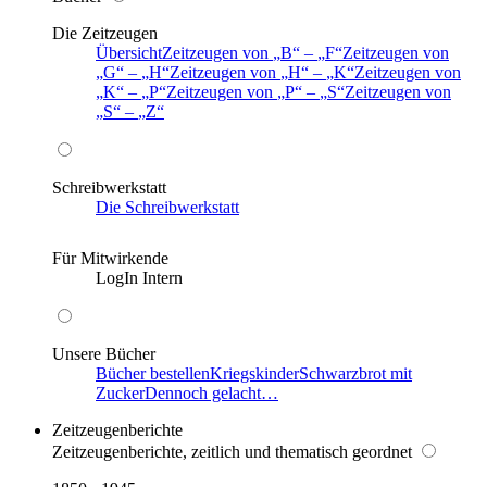
Die Zeitzeugen
Übersicht
Zeitzeugen von
B
–
F
Zeitzeugen von
G
–
H
Zeitzeugen von
H
–
K
Zeitzeugen von
K
–
P
Zeitzeugen von
P
–
S
Zeitzeugen von
S
–
Z
Schreibwerkstatt
Die Schreibwerkstatt
Für Mitwirkende
LogIn Intern
Unsere Bücher
Bücher bestellen
Kriegskinder
Schwarzbrot mit
Zucker
Dennoch gelacht…
Zeitzeugenberichte
Zeitzeugenberichte, zeitlich und thematisch geordnet