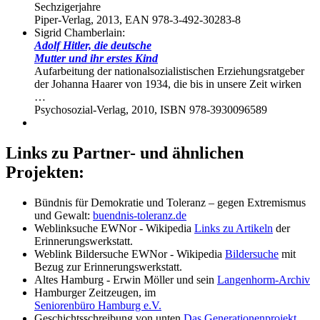
Sechzigerjahre
Piper-Verlag, 2013, EAN 978-3-492-30283-8
Sigrid Chamberlain:
Adolf Hitler, die deutsche
Mutter und ihr erstes Kind
Aufarbeitung der nationalsozialistischen Erziehungsratgeber
der Johanna Haarer von 1934, die bis in unsere Zeit wirken
…
Psychosozial-Verlag, 2010, ISBN 978-3930096589
Links zu Partner- und ähnlichen
Projekten:
Bündnis für Demokratie und Toleranz – gegen Extremismus
und Gewalt:
buendnis-toleranz.de
Weblinksuche EWNor - Wikipedia
Links zu Artikeln
der
Erinnerungswerkstatt.
Weblink Bildersuche EWNor - Wikipedia
Bildersuche
mit
Bezug zur Erinnerungswerkstatt.
Altes Hamburg - Erwin Möller und sein
Langenhorm-Archiv
Hamburger Zeitzeugen, im
Seniorenbüro Hamburg e.V.
Geschichtsschreibung von unten
Das Generationenprojekt