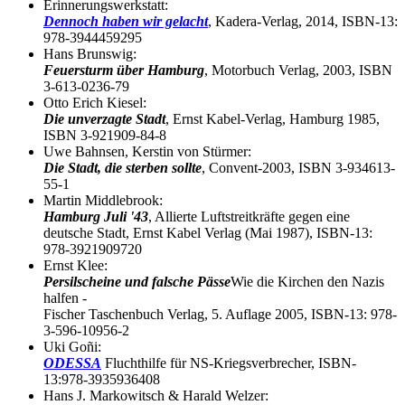
Erinnerungswerkstatt:
Dennoch haben wir gelacht
, Kadera-Verlag, 2014, ISBN-13:
978-3944459295
Hans Brunswig:
Feuersturm über Hamburg
, Motorbuch Verlag, 2003, ISBN
3-613-0236-79
Otto Erich Kiesel:
Die unverzagte Stadt
, Ernst Kabel-Verlag, Hamburg 1985,
ISBN 3-921909-84-8
Uwe Bahnsen, Kerstin von Stürmer:
Die Stadt, die sterben sollte
, Convent-2003, ISBN 3-934613-
55-1
Martin Middlebrook:
Hamburg Juli '43
, Allierte Luftstreitkräfte gegen eine
deutsche Stadt, Ernst Kabel Verlag (Mai 1987), ISBN-13:
978-3921909720
Ernst Klee:
Persilscheine und falsche Pässe
Wie die Kirchen den Nazis
halfen -
Fischer Taschenbuch Verlag, 5. Auflage 2005, ISBN-13: 978-
3-596-10956-2
Uki Goñi:
ODESSA
Fluchthilfe für NS-Kriegsverbrecher, ISBN-
13:978-3935936408
Hans J. Markowitsch & Harald Welzer: