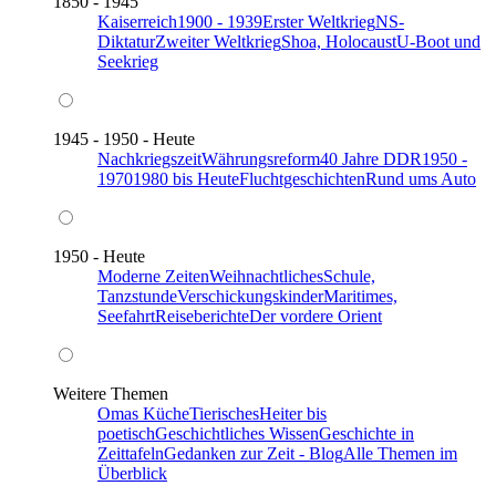
1850 - 1945
Kaiserreich
1900 - 1939
Erster Weltkrieg
NS-
Diktatur
Zweiter Weltkrieg
Shoa, Holocaust
U-Boot und
Seekrieg
1945 - 1950 - Heute
Nachkriegszeit
Währungsreform
40 Jahre DDR
1950 -
1970
1980 bis Heute
Fluchtgeschichten
Rund ums Auto
1950 - Heute
Moderne Zeiten
Weihnachtliches
Schule,
Tanzstunde
Verschickungskinder
Maritimes,
Seefahrt
Reiseberichte
Der vordere Orient
Weitere Themen
Omas Küche
Tierisches
Heiter bis
poetisch
Geschichtliches Wissen
Geschichte in
Zeittafeln
Gedanken zur Zeit - Blog
Alle Themen im
Überblick