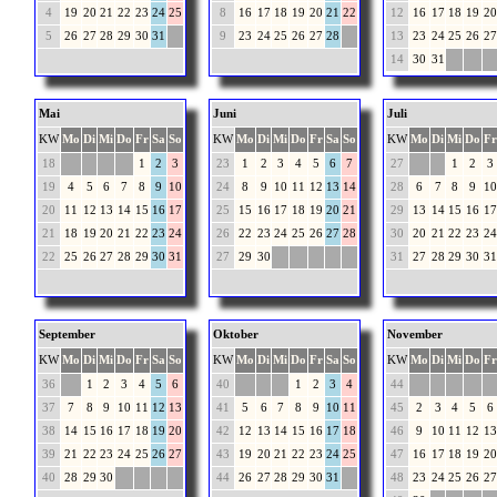
4
19
20
21
22
23
24
25
8
16
17
18
19
20
21
22
12
16
17
18
19
20
5
26
27
28
29
30
31
9
23
24
25
26
27
28
13
23
24
25
26
27
14
30
31
Mai
Juni
Juli
KW
Mo
Di
Mi
Do
Fr
Sa
So
KW
Mo
Di
Mi
Do
Fr
Sa
So
KW
Mo
Di
Mi
Do
Fr
18
1
2
3
23
1
2
3
4
5
6
7
27
1
2
3
19
4
5
6
7
8
9
10
24
8
9
10
11
12
13
14
28
6
7
8
9
10
20
11
12
13
14
15
16
17
25
15
16
17
18
19
20
21
29
13
14
15
16
17
21
18
19
20
21
22
23
24
26
22
23
24
25
26
27
28
30
20
21
22
23
24
22
25
26
27
28
29
30
31
27
29
30
31
27
28
29
30
31
September
Oktober
November
KW
Mo
Di
Mi
Do
Fr
Sa
So
KW
Mo
Di
Mi
Do
Fr
Sa
So
KW
Mo
Di
Mi
Do
Fr
36
1
2
3
4
5
6
40
1
2
3
4
44
37
7
8
9
10
11
12
13
41
5
6
7
8
9
10
11
45
2
3
4
5
6
38
14
15
16
17
18
19
20
42
12
13
14
15
16
17
18
46
9
10
11
12
13
39
21
22
23
24
25
26
27
43
19
20
21
22
23
24
25
47
16
17
18
19
20
40
28
29
30
44
26
27
28
29
30
31
48
23
24
25
26
27