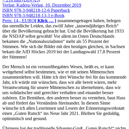
Verlag: Kadera-Verlag, 10. Dezember 2019
ISBN 978-3-948218-12-6 Paperback
ISBN 978-3-948218-13-3 e-Book
Preis: 14,- EURO
[ Klick … ]
zusammengetragen haben, belegen
das unendliche Leiden, das zwölf Jahre
tausendjähriges Reich
über die Bevölkerung gebracht hat. Und die Bevölkerung hat 1933
die NSDAP selbst gewählt! Vor allem im Osten Deutschlands
bekamen die
Nationalsozialisten
mehr als 55 Prozent der
Stimmen. Wie sich die Bilder mit den heutigen gleichen, in Sachsen
bekam die AfD Höckes 2019 bei der Landtagswahl 17,8 Prozent
der Stimmen!
Der Mensch ist ein vernunftbegabtes Wesen, heißt es, er kann
weitgehend selbst bestimmen, wie er mit seinen Mitmenschen
zusammenleben will. Hätte ich drei Wünsche frei für das kommende
Jahr, ich würde mir wünschen, dass wir alle bereit wären, mehr
Verantwortung für unsere Mitmenschen zu übernehmen, dass wir
uns solidarischer und gerechter verhalten und einander besser
zuhören. Ein Bemühen, den anderen besser zu verstehen, baut Hass
ab und fördert das Verständnis füreinander. In diesem Sinne
wünsche ich allen Leserinnen und Lesern der Erinnerungswerkstatt
einen
Guten Rutsch
ins Neue Jahr 2021. Bleiben Sie geduldig,
optimistisch und gesund.
Übrigens hat der traditionelle Silvester-Gruß
Guten Rutsch!
nichts