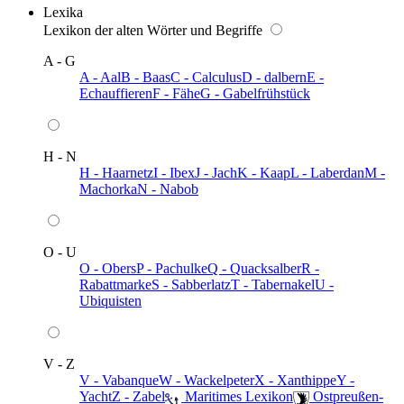
Lexika
Lexikon der alten Wörter und Begriffe
A - G
A - Aal
B - Baas
C - Calculus
D - dalbern
E -
Echauffieren
F - Fähe
G - Gabelfrühstück
H - N
H - Haarnetz
I - Ibex
J - Jach
K - Kaap
L - Laberdan
M -
Machorka
N - Nabob
O - U
O - Obers
P - Pachulke
Q - Quacksalber
R -
Rabattmarke
S - Sabberlatz
T - Tabernakel
U -
Ubiquisten
V - Z
V - Vabanque
W - Wackelpeter
X - Xanthippe
Y -
Yacht
Z - Zabel
️ Maritimes Lexikon
️ Ostpreußen-