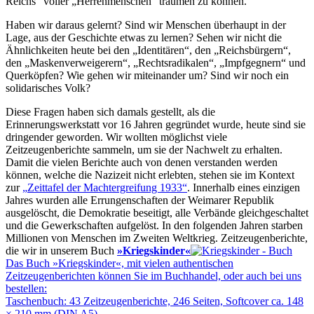
Reichs
voller
Herrenmenschen
träumen zu können.
Haben wir daraus gelernt? Sind wir Menschen überhaupt in der
Lage, aus der Geschichte etwas zu lernen? Sehen wir nicht die
Ähnlichkeiten heute bei den
Identitären
, den
Reichsbürgern
,
den
Maskenverweigerern
,
Rechtsradikalen
,
Impfgegnern
und
Querköpfen? Wie gehen wir miteinander um? Sind wir noch ein
solidarisches Volk?
Diese Fragen haben sich damals gestellt, als die
Erinnerungswerkstatt vor 16 Jahren gegründet wurde, heute sind sie
dringender geworden. Wir wollten möglichst viele
Zeitzeugenberichte sammeln, um sie der Nachwelt zu erhalten.
Damit die vielen Berichte auch von denen verstanden werden
können, welche die Nazizeit nicht erlebten, stehen sie im Kontext
zur
Zeittafel der Machtergreifung 1933
. Innerhalb eines einzigen
Jahres wurden alle Errungenschaften der Weimarer Republik
ausgelöscht, die Demokratie beseitigt, alle Verbände gleichgeschaltet
und die Gewerkschaften aufgelöst. In den folgenden Jahren starben
Millionen von Menschen im Zweiten Weltkrieg. Zeitzeugenberichte,
die wir in unserem Buch
»Kriegskinder«
Das Buch »Kriegskinder«, mit vielen authentischen
Zeitzeugenberichten können Sie im Buchhandel, oder auch bei uns
bestellen:
Taschenbuch: 43 Zeitzeugenberichte, 246 Seiten, Softcover ca. 148
× 210 mm (DIN A5)