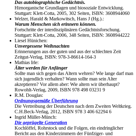
Das autobiographische Gedächtnis.
Hirnorganische Grundlagen und biosoziale Entwicklung.
Stuttgart: Klett-Cotta, 2005, 302 Seiten, ISBN: 3608944060
Welzer, Harald & Markowitsch, Hans J (Hg.).:
Warum Menschen sich erinnern können.
Fortschritte der interdisziplinären Gedächtnisforschung.
Stuttgart: Klett-Cotta, 2006, 348 Seiten, ISBN: 3608944222
Liesel Hünichen:
Unvergessene Weihnachten
Erinnerungen aus der guten und aus der schlechten Zeit
Zeitgut-Verlag, ISBN: 978-3-86614-164-3
Mathias Irle:
Älter werden für Anfänger
Sollte man sich gegen das Altern wehren? Wie lange darf man
sich jugendlich verhalten? Wann sollte man sein Alter
akzeptieren? Vor allem aber: Wie altern wir überhaupt?
Rowohlt-Verlag, 2009, ISBN 978 498 03231 9
R.M. Douglas:
Ordnungsgemäße Überführung
Die Vertreibung der Deutschen nach dem Zweiten Weltkrieg.
C.H.Beck-Verlag, 2012, ISBN 978 3 406 62294 6
Ingrid Müller-Münch:
Die geprügelte Generation
Kochlöffel, Rohrstock und die Folgen, ein eindringlicher
Bericht aus den Kinderzimmern der Fünfziger- und