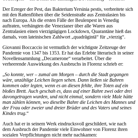
Der Erreger der Pest, das Bakterium Yersinia pestis, verbreitete sich
mit den Rattenflöhen über die Seidenstraße aus Zentralasien bis
nach Europa. Als die ersten Fälle der Beulenpest in Venedig
auftraten, verhängten die Venezianer über alle Waren aus
Zentralasien einen vierzigtägigen Lockdown, Quarantäne hieß das
damals, vom lateinischen Zahlwort
quadrāgintā
für
vierzig
.
Giovanni Boccaccio ist vermutlich der wichtigste Zeitzeuge der
Pandemie von 1347 bis 1353. Er hat das Erlebte literarisch in seiner
Novellensammlung
Decamerone
verarbeitet. Über die
verheerende Auswirkung des Ausbruchs in Florenz schrieb er:
So konnte, wer – zumal am Morgen – durch die Stadt gegangen
wäre, unzählige Leichen liegen sehen. Dann ließen sie Bahren
kommen oder legten, wenn es an diesen fehlte, ihre Toten auf ein
bloßes Brett. Auch geschah es, dass auf einer Bahre zwei oder drei
davongetragen wurden, und nicht einmal, sondern viele Male hätte
man zählen können, wo dieselbe Bahre die Leichen des Mannes und
der Frau oder zweier und dreier Brüder und des Vaters und seines
Kindes trug.
Auch hat er in seinem Werk eindrucksvoll geschildert, wie nach
dem Ausbruch der Pandemie viele Einwohner von Florenz ihren
sozialen Verpflichtungen nicht mehr nachkamen: