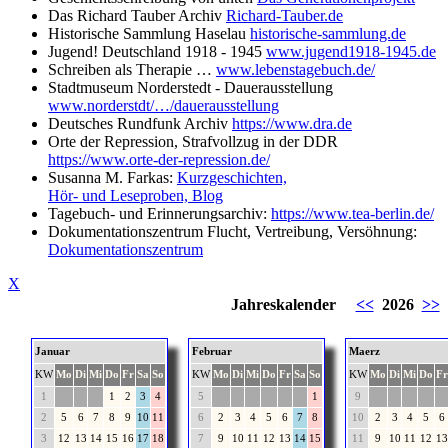
Das Richard Tauber Archiv
Richard-Tauber.de
Historische Sammlung Haselau
historische-sammlung.de
Jugend! Deutschland 1918 - 1945
www.jugend1918-1945.de
Schreiben als Therapie …
www.lebenstagebuch.de/
Stadtmuseum Norderstedt - Dauerausstellung
www.norderstdt/…/dauerausstellung
Deutsches Rundfunk Archiv
https://www.dra.de
Orte der Repression, Strafvollzug in der DDR
https://www.orte-der-repression.de/
Susanna M. Farkas:
Kurzgeschichten,
Hör- und Leseproben, Blog
Tagebuch- und Erinnerungsarchiv:
https://www.tea-berlin.de/
Dokumentationszentrum Flucht, Vertreibung, Versöhnung:
Dokumentationszentrum
X
Jahreskalender
<<
2026
>>
Januar
Februar
Maerz
KW
Mo
Di
Mi
Do
Fr
Sa
So
KW
Mo
Di
Mi
Do
Fr
Sa
So
KW
Mo
Di
Mi
Do
Fr
1
1
2
3
4
5
1
9
2
5
6
7
8
9
10
11
6
2
3
4
5
6
7
8
10
2
3
4
5
6
3
12
13
14
15
16
17
18
7
9
10
11
12
13
14
15
11
9
10
11
12
13