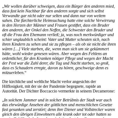
Wir wollen darüber schweigen, dass ein Bürger den anderen mied,
dass fast kein Nachbar für den anderen sorgte und sich selbst
Verwandte gar nicht oder nur selten und dann nur von weitem
sahen. Die fürchterliche Heimsuchung hatte eine solche Verwirrung
in den Herzen der Männer und Frauen gestiftet, dass ein Bruder
den anderen, der Onkel den Neffen, die Schwester den Bruder und
oft die Frau den Ehemann verließ; ja, was noch merkwürdiger und
schier unglaublich scheint: Vater und Mutter scheuten sich, nach
ihren Kindern zu sehen und sie zu pflegen – als ob sie nicht die ihren
wären […] Viele starben, die, wenn man sich um sie gekümmert
hätte, wohl wieder genesen wären. Aber wegen des Fehlens an
ordentlicher, für den Kranken nötiger Pflege und wegen der Macht
der Pest war die Zahl derer, die Tag und Nacht starben, so groß,
dass es Schaudern erregte, davon zu hören, geschweige denn es
mitzuerleben.
Die kirchliche und weltliche Macht verlor angesichts der
Hilflosigkeit, mit der sie der Pandemie begegnete, rapide an
Autorität. Der Dichter Boccaccio vermerkte in seinem Decamerone:
In solchem Jammer und in solcher Betrübnis der Stadt war auch
das ehrwürdige Ansehen der göttlichen und menschlichen Gesetze
fast gesunken und zerstört; denn ihre Diener und Vollstrecker waren
gleich den übrigen Einwohnern alle krank oder tot oder hatten so