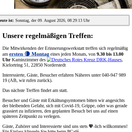
eute ist:
Sonntag, der 09. August 2026, 08:29:13 Uhr
Unsere regelmäßigen Treffen:
Die Mitwirkenden der Erinnerungswerkstatt treffen sich regelmäßig
ersten 🌘 Montag
am
eines jeden Monats, von
9.30 bis 13.00
Uhr
Kaminzimmer des
DRK-Hauses
,
Kielortring 51, 22850 Norderstedt
Interessierte, Gäste, Besucher erfahren Näheres unter 040-947 989
19 (AB, wir rufen zurück).
Das nächste Treffen findet am
statt.
Besucher und Gäste mit Erkältungsymtomen bitten wir angesichts
der bleibenden Gefahr, sich mit Covid-19, Grippe, oder was gerade
grassiert zu infizieren, den geplanten Besuch bei uns auf einen
späteren Zeitpunkt zu verlegen.
Gäste, Zuhörer und Interessierte sind uns stets
💖-lich
willkommen!
Für Einlass klingeln Sie bitte beim PCafé.