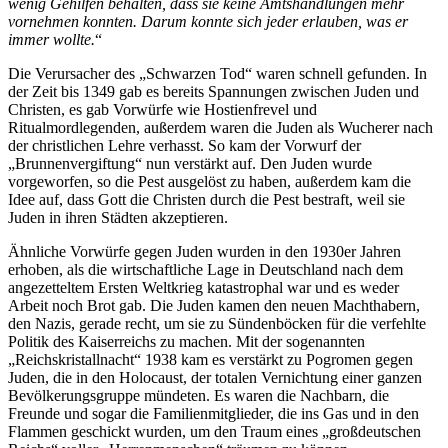
wenig Gehilfen behalten, dass sie keine Amtshandlungen mehr
vornehmen konnten. Darum konnte sich jeder erlauben, was er
immer wollte.
Die Verursacher des
Schwarzen Tod
waren schnell gefunden. In
der Zeit bis 1349 gab es bereits Spannungen zwischen Juden und
Christen, es gab Vorwürfe wie Hostienfrevel und
Ritualmordlegenden, außerdem waren die Juden als Wucherer nach
der christlichen Lehre verhasst. So kam der Vorwurf der
Brunnenvergiftung
nun verstärkt auf. Den Juden wurde
vorgeworfen, so die Pest ausgelöst zu haben, außerdem kam die
Idee auf, dass Gott die Christen durch die Pest bestraft, weil sie
Juden in ihren Städten akzeptieren.
Ähnliche Vorwürfe gegen Juden wurden in den 1930er Jahren
erhoben, als die wirtschaftliche Lage in Deutschland nach dem
angezetteltem Ersten Weltkrieg katastrophal war und es weder
Arbeit noch Brot gab. Die Juden kamen den neuen Machthabern,
den Nazis, gerade recht, um sie zu Sündenböcken für die verfehlte
Politik des Kaiserreichs zu machen. Mit der sogenannten
Reichskristallnacht
1938 kam es verstärkt zu Pogromen gegen
Juden, die in den Holocaust, der totalen Vernichtung einer ganzen
Bevölkerungsgruppe mündeten. Es waren die Nachbarn, die
Freunde und sogar die Familienmitglieder, die ins Gas und in den
Flammen geschickt wurden, um den Traum eines
großdeutschen