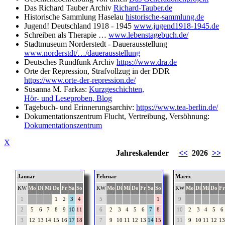
Das Richard Tauber Archiv
Richard-Tauber.de
Historische Sammlung Haselau
historische-sammlung.de
Jugend! Deutschland 1918 - 1945
www.jugend1918-1945.de
Schreiben als Therapie …
www.lebenstagebuch.de/
Stadtmuseum Norderstedt - Dauerausstellung
www.norderstdt/…/dauerausstellung
Deutsches Rundfunk Archiv
https://www.dra.de
Orte der Repression, Strafvollzug in der DDR
https://www.orte-der-repression.de/
Susanna M. Farkas:
Kurzgeschichten,
Hör- und Leseproben, Blog
Tagebuch- und Erinnerungsarchiv:
https://www.tea-berlin.de/
Dokumentationszentrum Flucht, Vertreibung, Versöhnung:
Dokumentationszentrum
X
Jahreskalender
<<
2026
>>
Januar
Februar
Maerz
KW
Mo
Di
Mi
Do
Fr
Sa
So
KW
Mo
Di
Mi
Do
Fr
Sa
So
KW
Mo
Di
Mi
Do
Fr
1
1
2
3
4
5
1
9
2
5
6
7
8
9
10
11
6
2
3
4
5
6
7
8
10
2
3
4
5
6
3
12
13
14
15
16
17
18
7
9
10
11
12
13
14
15
11
9
10
11
12
13