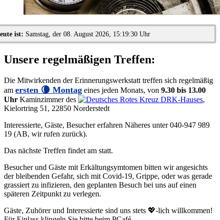
eute ist:
Samstag, der 08. August 2026, 15:19:30 Uhr
Unsere regelmäßigen Treffen:
Die Mitwirkenden der Erinnerungswerkstatt treffen sich regelmäßig
ersten 🌘 Montag
am
eines jeden Monats, von
9.30 bis 13.00
Uhr
Kaminzimmer des
DRK-Hauses
,
Kielortring 51, 22850 Norderstedt
Interessierte, Gäste, Besucher erfahren Näheres unter 040-947 989
19 (AB, wir rufen zurück).
Das nächste Treffen findet am
statt.
Besucher und Gäste mit Erkältungsymtomen bitten wir angesichts
der bleibenden Gefahr, sich mit Covid-19, Grippe, oder was gerade
grassiert zu infizieren, den geplanten Besuch bei uns auf einen
späteren Zeitpunkt zu verlegen.
Gäste, Zuhörer und Interessierte sind uns stets
💖-lich
willkommen!
Für Einlass klingeln Sie bitte beim PCafé.