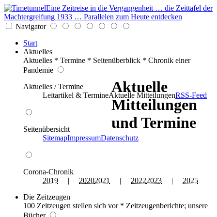
Eine Zeitreise in die Vergangenheit … die Zeittafel der
Machtergreifung 1933 … Parallelen zum Heute entdecken
Navigator
Start
Aktuelles
Aktuelles * Termine * Seitenüberblick * Chronik einer
Pandemie
Aktuelle
Aktuelles / Termine
Leitartikel & Termine
Aktuelle Mitteilungen
RSS-Feed
Mitteilungen
und Termine
Seitenübersicht
Sitemap
Impressum
Datenschutz
Corona-Chronik
2019
|
2020
2021
|
2022
2023
|
2025
Die Zeitzeugen
100 Zeitzeugen stellen sich vor * Zeitzeugenberichte; unsere
Bücher