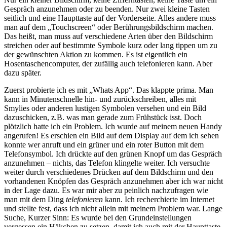
Gespräch anzunehmen oder zu beenden. Nur zwei kleine Tasten
seitlich und eine Haupttaste auf der Vorderseite. Alles andere muss
man auf dem
Touchscreen
oder Berührungsbildschirm machen.
Das heißt, man muss auf verschiedene Arten über den Bildschirm
streichen oder auf bestimmte Symbole kurz oder lang tippen um zu
der gewünschten Aktion zu kommen. Es ist eigentlich ein
Hosentaschencomputer, der zufällig auch telefonieren kann. Aber
dazu später.
Zuerst probierte ich es mit
Whats App
. Das klappte prima. Man
kann in Minutenschnelle hin- und zurückschreiben, alles mit
Smylies oder anderen lustigen Symbolen versehen und ein Bild
dazuschicken, z.B. was man gerade zum Frühstück isst. Doch
plötzlich hatte ich ein Problem. Ich wurde auf meinem neuen Handy
angerufen! Es erschien ein Bild auf dem Display auf dem ich sehen
konnte wer anruft und ein grüner und ein roter Button mit dem
Telefonsymbol. Ich drückte auf den grünen Knopf um das Gespräch
anzunehmen – nichts, das Telefon klingelte weiter. Ich versuchte
weiter durch verschiedenes Drücken auf dem Bildschirm und den
vorhandenen Knöpfen das Gespräch anzunehmen aber ich war nicht
in der Lage dazu. Es war mir aber zu peinlich nachzufragen wie
man mit dem Ding
telefonieren
kann. Ich recherchierte im Internet
und stellte fest, dass ich nicht allein mit meinem Problem war. Lange
Suche, Kurzer Sinn: Es wurde bei den Grundeinstellungen
vergessen ein Häkchen zu setzen, damit ich auch mit der Haupttaste