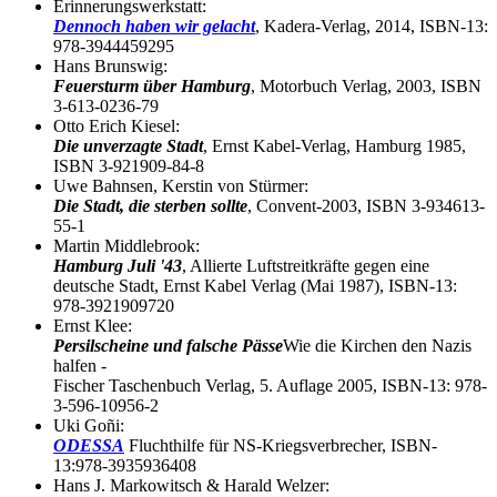
Erinnerungswerkstatt:
Dennoch haben wir gelacht
, Kadera-Verlag, 2014, ISBN-13:
978-3944459295
Hans Brunswig:
Feuersturm über Hamburg
, Motorbuch Verlag, 2003, ISBN
3-613-0236-79
Otto Erich Kiesel:
Die unverzagte Stadt
, Ernst Kabel-Verlag, Hamburg 1985,
ISBN 3-921909-84-8
Uwe Bahnsen, Kerstin von Stürmer:
Die Stadt, die sterben sollte
, Convent-2003, ISBN 3-934613-
55-1
Martin Middlebrook:
Hamburg Juli '43
, Allierte Luftstreitkräfte gegen eine
deutsche Stadt, Ernst Kabel Verlag (Mai 1987), ISBN-13:
978-3921909720
Ernst Klee:
Persilscheine und falsche Pässe
Wie die Kirchen den Nazis
halfen -
Fischer Taschenbuch Verlag, 5. Auflage 2005, ISBN-13: 978-
3-596-10956-2
Uki Goñi:
ODESSA
Fluchthilfe für NS-Kriegsverbrecher, ISBN-
13:978-3935936408
Hans J. Markowitsch & Harald Welzer: