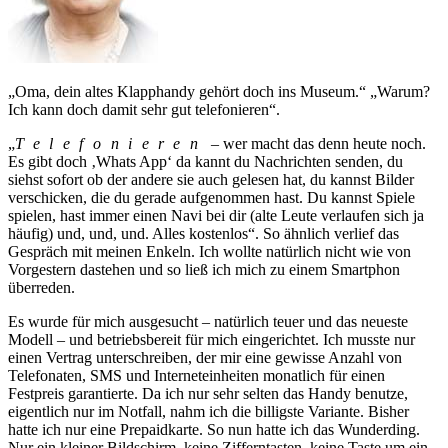
„Oma, dein altes Klapphandy gehört doch ins Museum.“
Warum?
Ich kann doch damit sehr gut telefonieren
.
Telefonieren
– wer macht das denn heute noch.
Es gibt doch
Whats App
da kannt du Nachrichten senden, du
siehst sofort ob der andere sie auch gelesen hat, du kannst Bilder
verschicken, die du gerade aufgenommen hast. Du kannst Spiele
spielen, hast immer einen Navi bei dir (alte Leute verlaufen sich ja
häufig) und, und, und. Alles kostenlos
. So ähnlich verlief das
Gespräch mit meinen Enkeln. Ich wollte natürlich nicht wie von
Vorgestern dastehen und so ließ ich mich zu einem Smartphon
überreden.
Es wurde für mich ausgesucht – natürlich teuer und das neueste
Modell – und betriebsbereit für mich eingerichtet. Ich musste nur
einen Vertrag unterschreiben, der mir eine gewisse Anzahl von
Telefonaten, SMS und Interneteinheiten monatlich für einen
Festpreis garantierte. Da ich nur sehr selten das Handy benutze,
eigentlich nur im Notfall, nahm ich die billigste Variante. Bisher
hatte ich nur eine Prepaidkarte. So nun hatte ich das Wunderding.
Nur ein kleiner Bildschirm, keine Zifferntasten, keine Taste um ein