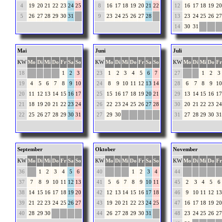
4
19
20
21
22
23
24
25
8
16
17
18
19
20
21
22
12
16
17
18
19
20
5
26
27
28
29
30
31
9
23
24
25
26
27
28
13
23
24
25
26
27
14
30
31
Mai
Juni
Juli
KW
Mo
Di
Mi
Do
Fr
Sa
So
KW
Mo
Di
Mi
Do
Fr
Sa
So
KW
Mo
Di
Mi
Do
Fr
18
1
2
3
23
1
2
3
4
5
6
7
27
1
2
3
19
4
5
6
7
8
9
10
24
8
9
10
11
12
13
14
28
6
7
8
9
10
20
11
12
13
14
15
16
17
25
15
16
17
18
19
20
21
29
13
14
15
16
17
21
18
19
20
21
22
23
24
26
22
23
24
25
26
27
28
30
20
21
22
23
24
22
25
26
27
28
29
30
31
27
29
30
31
27
28
29
30
31
September
Oktober
November
KW
Mo
Di
Mi
Do
Fr
Sa
So
KW
Mo
Di
Mi
Do
Fr
Sa
So
KW
Mo
Di
Mi
Do
Fr
36
1
2
3
4
5
6
40
1
2
3
4
44
37
7
8
9
10
11
12
13
41
5
6
7
8
9
10
11
45
2
3
4
5
6
38
14
15
16
17
18
19
20
42
12
13
14
15
16
17
18
46
9
10
11
12
13
39
21
22
23
24
25
26
27
43
19
20
21
22
23
24
25
47
16
17
18
19
20
40
28
29
30
44
26
27
28
29
30
31
48
23
24
25
26
27