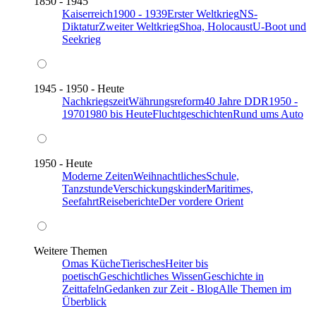
1850 - 1945
Kaiserreich
1900 - 1939
Erster Weltkrieg
NS-
Diktatur
Zweiter Weltkrieg
Shoa, Holocaust
U-Boot und
Seekrieg
1945 - 1950 - Heute
Nachkriegszeit
Währungsreform
40 Jahre DDR
1950 -
1970
1980 bis Heute
Fluchtgeschichten
Rund ums Auto
1950 - Heute
Moderne Zeiten
Weihnachtliches
Schule,
Tanzstunde
Verschickungskinder
Maritimes,
Seefahrt
Reiseberichte
Der vordere Orient
Weitere Themen
Omas Küche
Tierisches
Heiter bis
poetisch
Geschichtliches Wissen
Geschichte in
Zeittafeln
Gedanken zur Zeit - Blog
Alle Themen im
Überblick