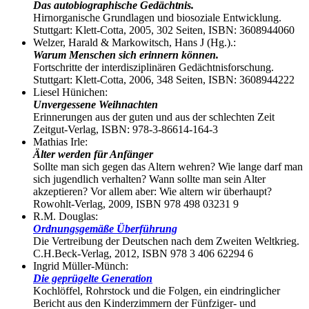
Das autobiographische Gedächtnis.
Hirnorganische Grundlagen und biosoziale Entwicklung.
Stuttgart: Klett-Cotta, 2005, 302 Seiten, ISBN: 3608944060
Welzer, Harald & Markowitsch, Hans J (Hg.).:
Warum Menschen sich erinnern können.
Fortschritte der interdisziplinären Gedächtnisforschung.
Stuttgart: Klett-Cotta, 2006, 348 Seiten, ISBN: 3608944222
Liesel Hünichen:
Unvergessene Weihnachten
Erinnerungen aus der guten und aus der schlechten Zeit
Zeitgut-Verlag, ISBN: 978-3-86614-164-3
Mathias Irle:
Älter werden für Anfänger
Sollte man sich gegen das Altern wehren? Wie lange darf man
sich jugendlich verhalten? Wann sollte man sein Alter
akzeptieren? Vor allem aber: Wie altern wir überhaupt?
Rowohlt-Verlag, 2009, ISBN 978 498 03231 9
R.M. Douglas:
Ordnungsgemäße Überführung
Die Vertreibung der Deutschen nach dem Zweiten Weltkrieg.
C.H.Beck-Verlag, 2012, ISBN 978 3 406 62294 6
Ingrid Müller-Münch:
Die geprügelte Generation
Kochlöffel, Rohrstock und die Folgen, ein eindringlicher
Bericht aus den Kinderzimmern der Fünfziger- und