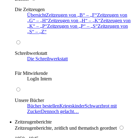
Die Zeitzeugen
Übersicht
Zeitzeugen von
B
–
F
Zeitzeugen von
G
–
H
Zeitzeugen von
H
–
K
Zeitzeugen von
K
–
P
Zeitzeugen von
P
–
S
Zeitzeugen von
S
–
Z
Schreibwerkstatt
Die Schreibwerkstatt
Für Mitwirkende
LogIn Intern
Unsere Bücher
Bücher bestellen
Kriegskinder
Schwarzbrot mit
Zucker
Dennoch gelacht…
Zeitzeugenberichte
Zeitzeugenberichte, zeitlich und thematisch geordnet