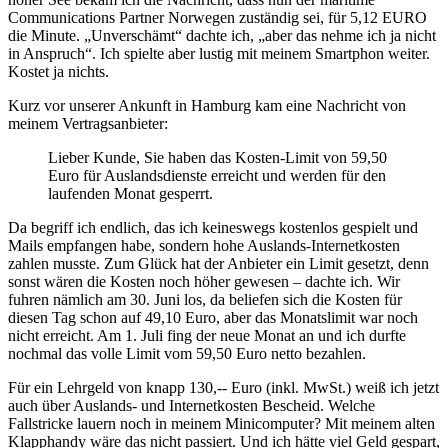
Communications Partner Norwegen zuständig sei, für 5,12 EURO
die Minute.
Unverschämt
dachte ich,
aber das nehme ich ja nicht
in Anspruch
. Ich spielte aber lustig mit meinem Smartphon weiter.
Kostet ja nichts.
Kurz vor unserer Ankunft in Hamburg kam eine Nachricht von
meinem Vertragsanbieter:
Lieber Kunde, Sie haben das Kosten-Limit von 59,50
Euro für Auslandsdienste erreicht und werden für den
laufenden Monat gesperrt.
Da begriff ich endlich, das ich keineswegs kostenlos gespielt und
Mails empfangen habe, sondern hohe Auslands-Internetkosten
zahlen musste. Zum Glück hat der Anbieter ein Limit gesetzt, denn
sonst wären die Kosten noch höher gewesen – dachte ich. Wir
fuhren nämlich am 30. Juni los, da beliefen sich die Kosten für
diesen Tag schon auf 49,10 Euro, aber das Monatslimit war noch
nicht erreicht. Am 1. Juli fing der neue Monat an und ich durfte
nochmal das volle Limit vom 59,50 Euro netto bezahlen.
Für ein Lehrgeld von knapp 130,-- Euro (inkl. MwSt.) weiß ich jetzt
auch über Auslands- und Internetkosten Bescheid. Welche
Fallstricke lauern noch in meinem Minicomputer? Mit meinem alten
Klapphandy wäre das nicht passiert. Und ich hätte viel Geld gespart,