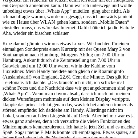
ein Gespräch annehmen kann. Dann war ich unterwegs und wollte
unbedingt etwas über
Whats App
mitteilen, ging aber nicht. Als
ich nachfragte warum, wurde mir gesagt, dass ich auswärts ja nicht
wie zu Hause über WLAN gehen kann, sondern
Mobile Daten
einstellen muss, das wäre das Internet. Dafür hätte ich ja die Flatrate.
Aha, wieder ein bisschen schlauer.
Kurz darauf gönnten wir uns etwas Luxus. Wir buchten für einen
einmaligen Sonderpreis einen Kurztrip mit der Queen Mary 2 von
Southampton nach Hamburg. Morgens Abflug um 7.00 Uhr in
Hamburg, Ankunft durch die Zeitumstellung um 7.00 Uhr in
Gatwick und um 12.00 Uhr waren wir in der Kabine vom
Luxusliner. Mein Handy meldete auch gleich die Roaminginfo
(Auslandstarif) von England, 22,61 Cent die Minute. Das gilt für
Telefonate. Ich dachte:
Das brauch‘ ich nicht, ich schicke mal
schöne Fotos und die Nachricht dass wir gut angekommen sind per
Whats App
. Wenn man davon absah, dass ich mich mit meinen
dicken Wurstfingern mehrmals auf dem kleinen Display vertippte,
klappte das prima. Ich tat genau das, was ich bei anderen immer als
störend empfinde: Ich daddelte am Handy. Allerdings nicht im
Lokal, sondern auf dem Liegestuhl auf Deck. Aber bei mir war es ja
etwas ganz anderes, denn ich versuchte die vielen Funktionen des
Minicomputers kennenzulernen. Ich hatte ja jetzt Zeit und es machte
Spaß. Sogar meine E-Mails konnte ich empfangen. Etwas später, auf
hoher See bekam ich die Nachricht, dass nun der maritime