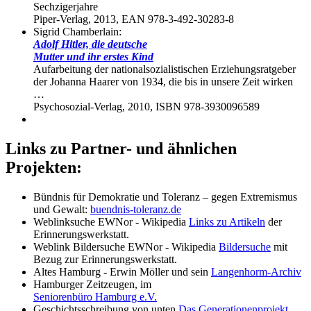
Sechzigerjahre
Piper-Verlag, 2013, EAN 978-3-492-30283-8
Sigrid Chamberlain:
Adolf Hitler, die deutsche
Mutter und ihr erstes Kind
Aufarbeitung der nationalsozialistischen Erziehungsratgeber
der Johanna Haarer von 1934, die bis in unsere Zeit wirken
…
Psychosozial-Verlag, 2010, ISBN 978-3930096589
Links zu Partner- und ähnlichen
Projekten:
Bündnis für Demokratie und Toleranz – gegen Extremismus
und Gewalt:
buendnis-toleranz.de
Weblinksuche EWNor - Wikipedia
Links zu Artikeln
der
Erinnerungswerkstatt.
Weblink Bildersuche EWNor - Wikipedia
Bildersuche
mit
Bezug zur Erinnerungswerkstatt.
Altes Hamburg - Erwin Möller und sein
Langenhorm-Archiv
Hamburger Zeitzeugen, im
Seniorenbüro Hamburg e.V.
Geschichtsschreibung von unten
Das Generationenprojekt