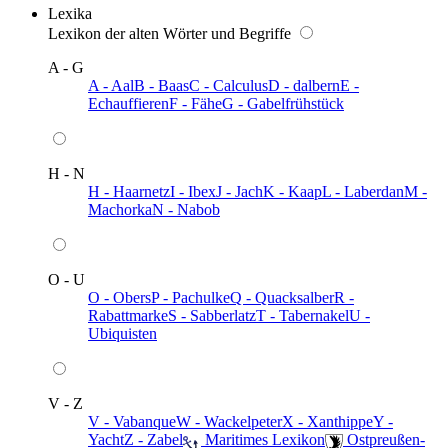
Lexika
Lexikon der alten Wörter und Begriffe
A - G
A - Aal
B - Baas
C - Calculus
D - dalbern
E -
Echauffieren
F - Fähe
G - Gabelfrühstück
H - N
H - Haarnetz
I - Ibex
J - Jach
K - Kaap
L - Laberdan
M -
Machorka
N - Nabob
O - U
O - Obers
P - Pachulke
Q - Quacksalber
R -
Rabattmarke
S - Sabberlatz
T - Tabernakel
U -
Ubiquisten
V - Z
V - Vabanque
W - Wackelpeter
X - Xanthippe
Y -
Yacht
Z - Zabel
️ Maritimes Lexikon
️ Ostpreußen-