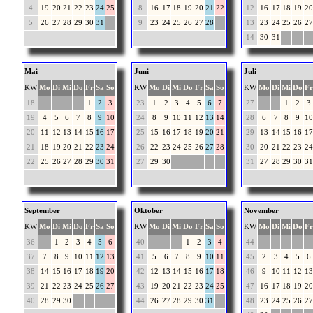
4
19
20
21
22
23
24
25
8
16
17
18
19
20
21
22
12
16
17
18
19
20
5
26
27
28
29
30
31
9
23
24
25
26
27
28
13
23
24
25
26
27
14
30
31
Mai
Juni
Juli
KW
Mo
Di
Mi
Do
Fr
Sa
So
KW
Mo
Di
Mi
Do
Fr
Sa
So
KW
Mo
Di
Mi
Do
Fr
18
1
2
3
23
1
2
3
4
5
6
7
27
1
2
3
19
4
5
6
7
8
9
10
24
8
9
10
11
12
13
14
28
6
7
8
9
10
20
11
12
13
14
15
16
17
25
15
16
17
18
19
20
21
29
13
14
15
16
17
21
18
19
20
21
22
23
24
26
22
23
24
25
26
27
28
30
20
21
22
23
24
22
25
26
27
28
29
30
31
27
29
30
31
27
28
29
30
31
September
Oktober
November
KW
Mo
Di
Mi
Do
Fr
Sa
So
KW
Mo
Di
Mi
Do
Fr
Sa
So
KW
Mo
Di
Mi
Do
Fr
36
1
2
3
4
5
6
40
1
2
3
4
44
37
7
8
9
10
11
12
13
41
5
6
7
8
9
10
11
45
2
3
4
5
6
38
14
15
16
17
18
19
20
42
12
13
14
15
16
17
18
46
9
10
11
12
13
39
21
22
23
24
25
26
27
43
19
20
21
22
23
24
25
47
16
17
18
19
20
40
28
29
30
44
26
27
28
29
30
31
48
23
24
25
26
27