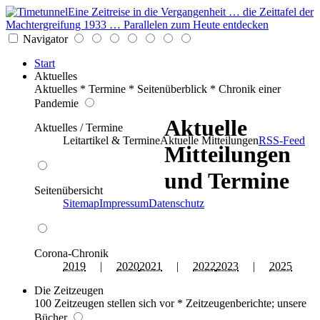
Eine Zeitreise in die Vergangenheit … die Zeittafel der
Machtergreifung 1933 … Parallelen zum Heute entdecken
Navigator
Start
Aktuelles
Aktuelles * Termine * Seitenüberblick * Chronik einer
Pandemie
Aktuelle
Aktuelles / Termine
Leitartikel & Termine
Aktuelle Mitteilungen
RSS-Feed
Mitteilungen
und Termine
Seitenübersicht
Sitemap
Impressum
Datenschutz
Corona-Chronik
2019
|
2020
2021
|
2022
2023
|
2025
Die Zeitzeugen
100 Zeitzeugen stellen sich vor * Zeitzeugenberichte; unsere
Bücher