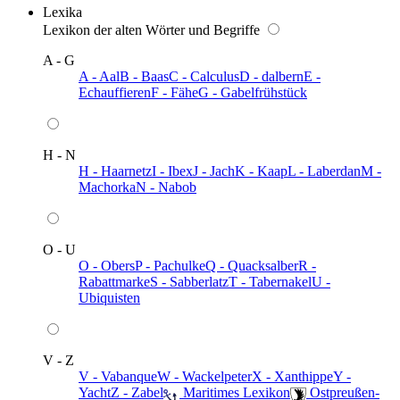
Lexika
Lexikon der alten Wörter und Begriffe
A - G
A - Aal
B - Baas
C - Calculus
D - dalbern
E -
Echauffieren
F - Fähe
G - Gabelfrühstück
H - N
H - Haarnetz
I - Ibex
J - Jach
K - Kaap
L - Laberdan
M -
Machorka
N - Nabob
O - U
O - Obers
P - Pachulke
Q - Quacksalber
R -
Rabattmarke
S - Sabberlatz
T - Tabernakel
U -
Ubiquisten
V - Z
V - Vabanque
W - Wackelpeter
X - Xanthippe
Y -
Yacht
Z - Zabel
️ Maritimes Lexikon
️ Ostpreußen-