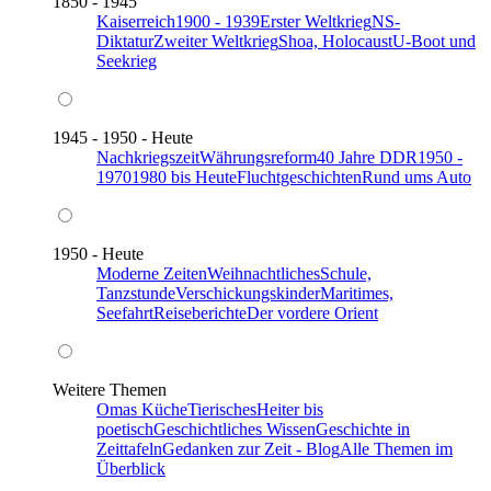
1850 - 1945
Kaiserreich
1900 - 1939
Erster Weltkrieg
NS-
Diktatur
Zweiter Weltkrieg
Shoa, Holocaust
U-Boot und
Seekrieg
1945 - 1950 - Heute
Nachkriegszeit
Währungsreform
40 Jahre DDR
1950 -
1970
1980 bis Heute
Fluchtgeschichten
Rund ums Auto
1950 - Heute
Moderne Zeiten
Weihnachtliches
Schule,
Tanzstunde
Verschickungskinder
Maritimes,
Seefahrt
Reiseberichte
Der vordere Orient
Weitere Themen
Omas Küche
Tierisches
Heiter bis
poetisch
Geschichtliches Wissen
Geschichte in
Zeittafeln
Gedanken zur Zeit - Blog
Alle Themen im
Überblick