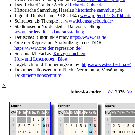
Das Richard Tauber Archiv
Richard-Tauber.de
Historische Sammlung Haselau
historische-sammlung.de
Jugend! Deutschland 1918 - 1945
www.jugend1918-1945.de
Schreiben als Therapie …
www.lebenstagebuch.de/
Stadtmuseum Norderstedt - Dauerausstellung
www.norderstdt/…/dauerausstellung
Deutsches Rundfunk Archiv
https://www.dra.de
Orte der Repression, Strafvollzug in der DDR
https://www.orte-der-repression.de/
Susanna M. Farkas:
Kurzgeschichten,
Hör- und Leseproben, Blog
Tagebuch- und Erinnerungsarchiv:
https://www.tea-berlin.de/
Dokumentationszentrum Flucht, Vertreibung, Versöhnung:
Dokumentationszentrum
X
Jahreskalender
<<
2026
>>
Januar
Februar
Maerz
KW
Mo
Di
Mi
Do
Fr
Sa
So
KW
Mo
Di
Mi
Do
Fr
Sa
So
KW
Mo
Di
Mi
Do
Fr
1
1
2
3
4
5
1
9
2
5
6
7
8
9
10
11
6
2
3
4
5
6
7
8
10
2
3
4
5
6
3
12
13
14
15
16
17
18
7
9
10
11
12
13
14
15
11
9
10
11
12
13