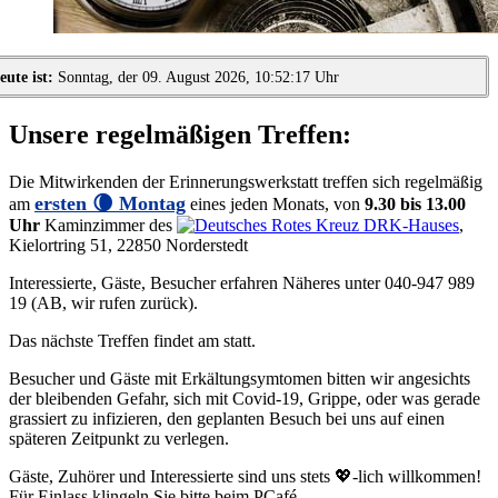
eute ist:
Sonntag, der 09. August 2026, 10:52:17 Uhr
Unsere regelmäßigen Treffen:
Die Mitwirkenden der Erinnerungswerkstatt treffen sich regelmäßig
ersten 🌘 Montag
am
eines jeden Monats, von
9.30 bis 13.00
Uhr
Kaminzimmer des
DRK-Hauses
,
Kielortring 51, 22850 Norderstedt
Interessierte, Gäste, Besucher erfahren Näheres unter 040-947 989
19 (AB, wir rufen zurück).
Das nächste Treffen findet am
statt.
Besucher und Gäste mit Erkältungsymtomen bitten wir angesichts
der bleibenden Gefahr, sich mit Covid-19, Grippe, oder was gerade
grassiert zu infizieren, den geplanten Besuch bei uns auf einen
späteren Zeitpunkt zu verlegen.
Gäste, Zuhörer und Interessierte sind uns stets
💖-lich
willkommen!
Für Einlass klingeln Sie bitte beim PCafé.