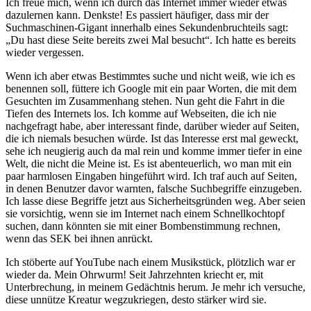
Ich freue mich, wenn ich durch das Internet immer wieder etwas
dazulernen kann. Denkste! Es passiert häufiger, dass mir der
Suchmaschinen-Gigant innerhalb eines Sekundenbruchteils sagt:
Du hast diese Seite bereits zwei Mal besucht
. Ich hatte es bereits
wieder vergessen.
Wenn ich aber etwas Bestimmtes suche und nicht weiß, wie ich es
benennen soll, füttere ich Google mit ein paar Worten, die mit dem
Gesuchten im Zusammenhang stehen. Nun geht die Fahrt in die
Tiefen des Internets los. Ich komme auf Webseiten, die ich nie
nachgefragt habe, aber interessant finde, darüber wieder auf Seiten,
die ich niemals besuchen würde. Ist das Interesse erst mal geweckt,
sehe ich neugierig auch da mal rein und komme immer tiefer in eine
Welt, die nicht die Meine ist. Es ist abenteuerlich, wo man mit ein
paar harmlosen Eingaben hingeführt wird. Ich traf auch auf Seiten,
in denen Benutzer davor warnten, falsche Suchbegriffe einzugeben.
Ich lasse diese Begriffe jetzt aus Sicherheitsgründen weg. Aber seien
sie vorsichtig, wenn sie im Internet nach einem Schnellkochtopf
suchen, dann könnten sie mit einer Bombenstimmung rechnen,
wenn das SEK bei ihnen anrückt.
Ich stöberte auf YouTube nach einem Musikstück, plötzlich war er
wieder da. Mein Ohrwurm! Seit Jahrzehnten kriecht er, mit
Unterbrechung, in meinem Gedächtnis herum. Je mehr ich versuche,
diese unnütze Kreatur wegzukriegen, desto stärker wird sie.