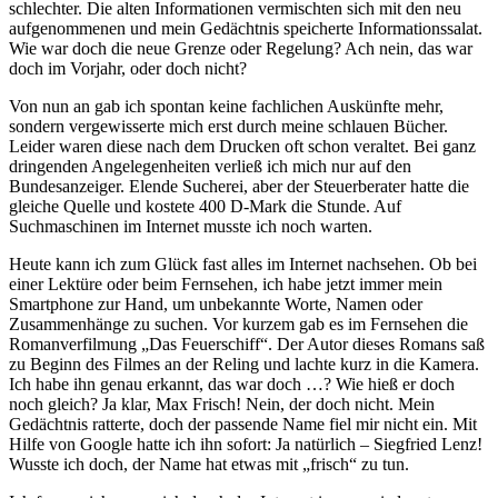
schlechter. Die alten Informationen vermischten sich mit den neu
aufgenommenen und mein Gedächtnis speicherte Informationssalat.
Wie war doch die neue Grenze oder Regelung? Ach nein, das war
doch im Vorjahr, oder doch nicht?
Von nun an gab ich spontan keine fachlichen Auskünfte mehr,
sondern vergewisserte mich erst durch meine schlauen Bücher.
Leider waren diese nach dem Drucken oft schon veraltet. Bei ganz
dringenden Angelegenheiten verließ ich mich nur auf den
Bundesanzeiger. Elende Sucherei, aber der Steuerberater hatte die
gleiche Quelle und kostete 400 D-Mark die Stunde. Auf
Suchmaschinen im Internet musste ich noch warten.
Heute kann ich zum Glück fast alles im Internet nachsehen. Ob bei
einer Lektüre oder beim Fernsehen, ich habe jetzt immer mein
Smartphone zur Hand, um unbekannte Worte, Namen oder
Zusammenhänge zu suchen. Vor kurzem gab es im Fernsehen die
Romanverfilmung
Das Feuerschiff
. Der Autor dieses Romans saß
zu Beginn des Filmes an der Reling und lachte kurz in die Kamera.
Ich habe ihn genau erkannt, das war doch …? Wie hieß er doch
noch gleich? Ja klar, Max Frisch! Nein, der doch nicht. Mein
Gedächtnis ratterte, doch der passende Name fiel mir nicht ein. Mit
Hilfe von Google hatte ich ihn sofort: Ja natürlich – Siegfried Lenz!
Wusste ich doch, der Name hat etwas mit
frisch
zu tun.