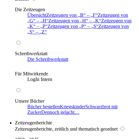
Die Zeitzeugen
Übersicht
Zeitzeugen von
B
–
F
Zeitzeugen von
G
–
H
Zeitzeugen von
H
–
K
Zeitzeugen von
K
–
P
Zeitzeugen von
P
–
S
Zeitzeugen von
S
–
Z
Schreibwerkstatt
Die Schreibwerkstatt
Für Mitwirkende
LogIn Intern
Unsere Bücher
Bücher bestellen
Kriegskinder
Schwarzbrot mit
Zucker
Dennoch gelacht…
Zeitzeugenberichte
Zeitzeugenberichte, zeitlich und thematisch geordnet