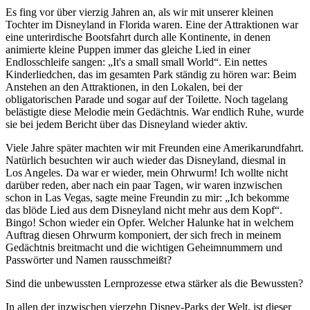
Es fing vor über vierzig Jahren an, als wir mit unserer kleinen
Tochter im Disneyland in Florida waren. Eine der Attraktionen war
eine unterirdische Bootsfahrt durch alle Kontinente, in denen
animierte kleine Puppen immer das gleiche Lied in einer
Endlosschleife sangen:
It's a small small World
. Ein nettes
Kinderliedchen, das im gesamten Park ständig zu hören war: Beim
Anstehen an den Attraktionen, in den Lokalen, bei der
obligatorischen Parade und sogar auf der Toilette. Noch tagelang
belästigte diese Melodie mein Gedächtnis. War endlich Ruhe, wurde
sie bei jedem Bericht über das Disneyland wieder aktiv.
Viele Jahre später machten wir mit Freunden eine Amerikarundfahrt.
Natürlich besuchten wir auch wieder das Disneyland, diesmal in
Los Angeles. Da war er wieder, mein Ohrwurm! Ich wollte nicht
darüber reden, aber nach ein paar Tagen, wir waren inzwischen
schon in Las Vegas, sagte meine Freundin zu mir:
Ich bekomme
das blöde Lied aus dem Disneyland nicht mehr aus dem Kopf
.
Bingo! Schon wieder ein Opfer. Welcher Halunke hat in welchem
Auftrag diesen Ohrwurm komponiert, der sich frech in meinem
Gedächtnis breitmacht und die wichtigen Geheimnummern und
Passwörter und Namen rausschmeißt?
Sind die unbewussten Lernprozesse etwa stärker als die Bewussten?
In allen der inzwischen vierzehn Disney-Parks der Welt, ist dieser