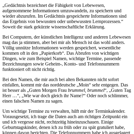
„Gedächtnis bezeichnet die Fähigkeit von Lebewesen,
aufgenommene Informationen umzuwandeln, zu speichern und
wieder abzurufen. Im Gedächtnis gespeicherte Informationen sind
das Ergebnis von bewussten oder unbewussten Lernprozessen.“
Soweit die stark gekürzte wissenschaftliche Erklärung.
Bei Computern, der künstlichen Intelligenz und anderen Lebewesen
mag das ja stimmen, aber bei mir als Mensch ist das wohl anders.
Völlig unnütze Informationen werden gespeichert, wesentliche
kommen oft in den
Papierkorb
. Das Abrufen von wichtigen
Dingen, wie zum Beispiel Namen, wichtige Termine, passende
Bezeichnungen sowie Geheim-, Konto- und Telefonnummern
funktioniert oft nicht richtig.
Bei den Namen, die mir auch bei alten Bekannten nicht sofort
einfallen, kommt mir das norddeutsche
Moin
sehr entgegen. Das
ist besser als
Guten Morgen Frau
brummel, brummel
,
Guten Tag
Herr …
,
Wie war doch gleich ihr Name?
Oder noch schlimmer,
einen falschen Namen zu sagen.
Um wichtige Termine zu verwalten, hilft mir der Terminkalender.
Vorausgesetzt, ich trage die Daten auch am richtigen Zeitpunkt ein
und ich vergesse nicht, rechtzeitig hineinzuschauen. Einige
Geburtstagskinder, denen ich zu früh oder zu spät gratuliert habe,
können davon berichten. Die Telefonnummern habe ich ausgelagert