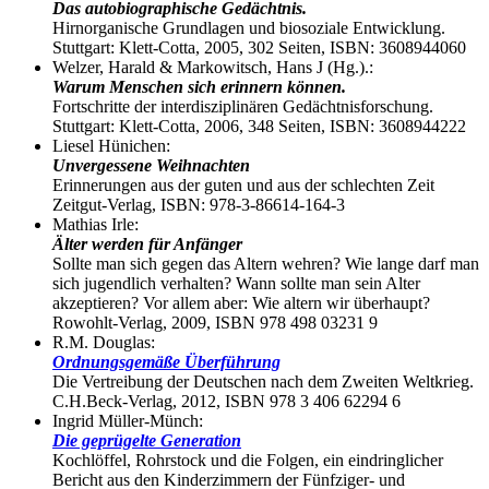
Das autobiographische Gedächtnis.
Hirnorganische Grundlagen und biosoziale Entwicklung.
Stuttgart: Klett-Cotta, 2005, 302 Seiten, ISBN: 3608944060
Welzer, Harald & Markowitsch, Hans J (Hg.).:
Warum Menschen sich erinnern können.
Fortschritte der interdisziplinären Gedächtnisforschung.
Stuttgart: Klett-Cotta, 2006, 348 Seiten, ISBN: 3608944222
Liesel Hünichen:
Unvergessene Weihnachten
Erinnerungen aus der guten und aus der schlechten Zeit
Zeitgut-Verlag, ISBN: 978-3-86614-164-3
Mathias Irle:
Älter werden für Anfänger
Sollte man sich gegen das Altern wehren? Wie lange darf man
sich jugendlich verhalten? Wann sollte man sein Alter
akzeptieren? Vor allem aber: Wie altern wir überhaupt?
Rowohlt-Verlag, 2009, ISBN 978 498 03231 9
R.M. Douglas:
Ordnungsgemäße Überführung
Die Vertreibung der Deutschen nach dem Zweiten Weltkrieg.
C.H.Beck-Verlag, 2012, ISBN 978 3 406 62294 6
Ingrid Müller-Münch:
Die geprügelte Generation
Kochlöffel, Rohrstock und die Folgen, ein eindringlicher
Bericht aus den Kinderzimmern der Fünfziger- und