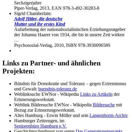
Sechzigerjahre
Piper-Verlag, 2013, EAN 978-3-492-30283-8
Sigrid Chamberlain:
Adolf Hitler, die deutsche
Mutter und ihr erstes Kind
Aufarbeitung der nationalsozialistischen Erziehungsratgeber
der Johanna Haarer von 1934, die bis in unsere Zeit wirken
…
Psychosozial-Verlag, 2010, ISBN 978-3930096589
Links zu Partner- und ähnlichen
Projekten:
Bündnis für Demokratie und Toleranz – gegen Extremismus
und Gewalt:
buendnis-toleranz.de
Weblinksuche EWNor - Wikipedia
Links zu Artikeln
der
Erinnerungswerkstatt.
Weblink Bildersuche EWNor - Wikipedia
Bildersuche
mit
Bezug zur Erinnerungswerkstatt.
Altes Hamburg - Erwin Möller und sein
Langenhorm-Archiv
Hamburger Zeitzeugen, im
Seniorenbüro Hamburg e.V.
Geschichtsschreibung von unten
Das Generationenprojekt