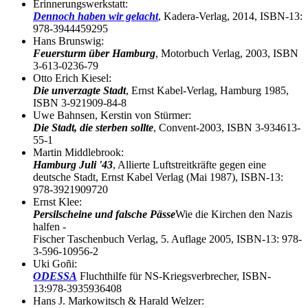
Erinnerungswerkstatt:
Dennoch haben wir gelacht
, Kadera-Verlag, 2014, ISBN-13:
978-3944459295
Hans Brunswig:
Feuersturm über Hamburg
, Motorbuch Verlag, 2003, ISBN
3-613-0236-79
Otto Erich Kiesel:
Die unverzagte Stadt
, Ernst Kabel-Verlag, Hamburg 1985,
ISBN 3-921909-84-8
Uwe Bahnsen, Kerstin von Stürmer:
Die Stadt, die sterben sollte
, Convent-2003, ISBN 3-934613-
55-1
Martin Middlebrook:
Hamburg Juli '43
, Allierte Luftstreitkräfte gegen eine
deutsche Stadt, Ernst Kabel Verlag (Mai 1987), ISBN-13:
978-3921909720
Ernst Klee:
Persilscheine und falsche Pässe
Wie die Kirchen den Nazis
halfen -
Fischer Taschenbuch Verlag, 5. Auflage 2005, ISBN-13: 978-
3-596-10956-2
Uki Goñi:
ODESSA
Fluchthilfe für NS-Kriegsverbrecher, ISBN-
13:978-3935936408
Hans J. Markowitsch & Harald Welzer: