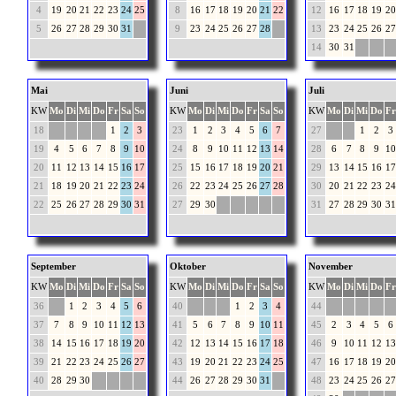
4
19
20
21
22
23
24
25
8
16
17
18
19
20
21
22
12
16
17
18
19
20
5
26
27
28
29
30
31
9
23
24
25
26
27
28
13
23
24
25
26
27
14
30
31
Mai
Juni
Juli
KW
Mo
Di
Mi
Do
Fr
Sa
So
KW
Mo
Di
Mi
Do
Fr
Sa
So
KW
Mo
Di
Mi
Do
Fr
18
1
2
3
23
1
2
3
4
5
6
7
27
1
2
3
19
4
5
6
7
8
9
10
24
8
9
10
11
12
13
14
28
6
7
8
9
10
20
11
12
13
14
15
16
17
25
15
16
17
18
19
20
21
29
13
14
15
16
17
21
18
19
20
21
22
23
24
26
22
23
24
25
26
27
28
30
20
21
22
23
24
22
25
26
27
28
29
30
31
27
29
30
31
27
28
29
30
31
September
Oktober
November
KW
Mo
Di
Mi
Do
Fr
Sa
So
KW
Mo
Di
Mi
Do
Fr
Sa
So
KW
Mo
Di
Mi
Do
Fr
36
1
2
3
4
5
6
40
1
2
3
4
44
37
7
8
9
10
11
12
13
41
5
6
7
8
9
10
11
45
2
3
4
5
6
38
14
15
16
17
18
19
20
42
12
13
14
15
16
17
18
46
9
10
11
12
13
39
21
22
23
24
25
26
27
43
19
20
21
22
23
24
25
47
16
17
18
19
20
40
28
29
30
44
26
27
28
29
30
31
48
23
24
25
26
27