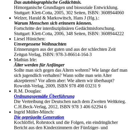
Das autobiographische Gedächtnis.
Hirnorganische Grundlagen und biosoziale Entwicklung.
Stuttgart: Klett-Cotta, 2005, 302 Seiten, ISBN: 3608944060
Welzer, Harald & Markowitsch, Hans J (Hg.).:
Warum Menschen sich erinnern können.
Fortschritte der interdisziplinären Gedächtnisforschung.
Stuttgart: Klett-Cotta, 2006, 348 Seiten, ISBN: 3608944222
Liesel Hünichen:
Unvergessene Weihnachten
Erinnerungen aus der guten und aus der schlechten Zeit
Zeitgut-Verlag, ISBN: 978-3-86614-164-3
Mathias Irle:
Älter werden für Anfänger
Sollte man sich gegen das Altern wehren? Wie lange darf man
sich jugendlich verhalten? Wann sollte man sein Alter
akzeptieren? Vor allem aber: Wie altern wir überhaupt?
Rowohlt-Verlag, 2009, ISBN 978 498 03231 9
R.M. Douglas:
Ordnungsgemäße Überführung
Die Vertreibung der Deutschen nach dem Zweiten Weltkrieg.
C.H.Beck-Verlag, 2012, ISBN 978 3 406 62294 6
Ingrid Müller-Münch:
Die geprügelte Generation
Kochlöffel, Rohrstock und die Folgen, ein eindringlicher
Bericht aus den Kinderzimmern der Fünfziger- und