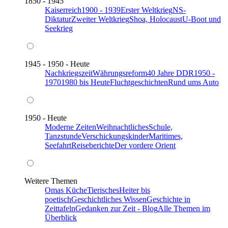
1850 - 1945
Kaiserreich
1900 - 1939
Erster Weltkrieg
NS-
Diktatur
Zweiter Weltkrieg
Shoa, Holocaust
U-Boot und
Seekrieg
1945 - 1950 - Heute
Nachkriegszeit
Währungsreform
40 Jahre DDR
1950 -
1970
1980 bis Heute
Fluchtgeschichten
Rund ums Auto
1950 - Heute
Moderne Zeiten
Weihnachtliches
Schule,
Tanzstunde
Verschickungskinder
Maritimes,
Seefahrt
Reiseberichte
Der vordere Orient
Weitere Themen
Omas Küche
Tierisches
Heiter bis
poetisch
Geschichtliches Wissen
Geschichte in
Zeittafeln
Gedanken zur Zeit - Blog
Alle Themen im
Überblick