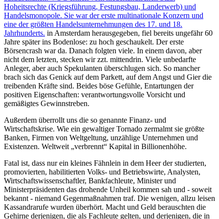
Hoheitsrechte (Kriegsführung, Festungsbau, Landerwerb) und
Handelsmonopole. Sie war der erste multinationale Konzern und
eine der größten Handelsunternehmungen des 17. und 18.
Jahrhunderts.
in Amsterdam herausgegeben, fiel bereits ungefähr 60
Jahre später ins Bodenlose: zu hoch geschaukelt. Der erste
Börsencrash war da. Danach folgten viele. In einem davon, aber
nicht dem letzten, stecken wir zzt. mittendrin. Viele unbedarfte
Anleger, aber auch Spekulanten überschlugen sich. So mancher
brach sich das Genick auf dem Parkett, auf dem Angst und Gier die
treibenden Kräfte sind. Beides böse Gefühle, Entartungen der
positiven Eigenschaften: verantwortungsvolle Vorsicht und
gemäßigtes Gewinnstreben.
Außerdem überrollt uns die so genannte Finanz- und
Wirtschaftskrise. Wie ein gewaltiger Tornado zermalmt sie größte
Banken, Firmen von Weltgeltung, unzählige Unternehmen und
Existenzen. Weltweit
verbrennt
Kapital in Billionenhöhe.
Fatal ist, dass nur ein kleines Fähnlein in dem Heer der studierten,
promovierten, habilitierten Volks- und Betriebswirte, Analysten,
Wirtschaftswissenschaftler, Bankfachleute, Minister und
Ministerpräsidenten das drohende Unheil kommen sah und - soweit
bekannt - niemand Gegenmaßnahmen traf. Die wenigen, allzu leisen
Kassandrarufe wurden überhört. Macht und Geld berauschten die
Gehirne derjenigen, die als Fachleute gelten, und derjenigen, die in