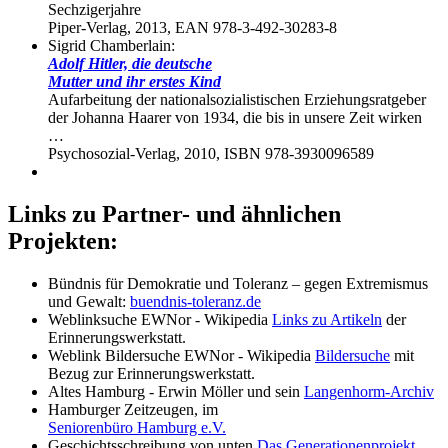
Sechzigerjahre
Piper-Verlag, 2013, EAN 978-3-492-30283-8
Sigrid Chamberlain:
Adolf Hitler, die deutsche
Mutter und ihr erstes Kind
Aufarbeitung der nationalsozialistischen Erziehungsratgeber
der Johanna Haarer von 1934, die bis in unsere Zeit wirken
…
Psychosozial-Verlag, 2010, ISBN 978-3930096589
Links zu Partner- und ähnlichen
Projekten:
Bündnis für Demokratie und Toleranz – gegen Extremismus
und Gewalt:
buendnis-toleranz.de
Weblinksuche EWNor - Wikipedia
Links zu Artikeln
der
Erinnerungswerkstatt.
Weblink Bildersuche EWNor - Wikipedia
Bildersuche
mit
Bezug zur Erinnerungswerkstatt.
Altes Hamburg - Erwin Möller und sein
Langenhorm-Archiv
Hamburger Zeitzeugen, im
Seniorenbüro Hamburg e.V.
Geschichtsschreibung von unten
Das Generationenprojekt