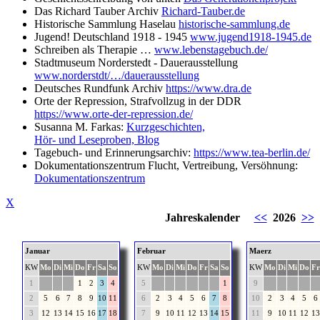
Das Richard Tauber Archiv
Richard-Tauber.de
Historische Sammlung Haselau
historische-sammlung.de
Jugend! Deutschland 1918 - 1945
www.jugend1918-1945.de
Schreiben als Therapie …
www.lebenstagebuch.de/
Stadtmuseum Norderstedt - Dauerausstellung
www.norderstdt/…/dauerausstellung
Deutsches Rundfunk Archiv
https://www.dra.de
Orte der Repression, Strafvollzug in der DDR
https://www.orte-der-repression.de/
Susanna M. Farkas:
Kurzgeschichten,
Hör- und Leseproben, Blog
Tagebuch- und Erinnerungsarchiv:
https://www.tea-berlin.de/
Dokumentationszentrum Flucht, Vertreibung, Versöhnung:
Dokumentationszentrum
X
Jahreskalender
<<
2026
>>
Januar
Februar
Maerz
KW
Mo
Di
Mi
Do
Fr
Sa
So
KW
Mo
Di
Mi
Do
Fr
Sa
So
KW
Mo
Di
Mi
Do
Fr
1
1
2
3
4
5
1
9
2
5
6
7
8
9
10
11
6
2
3
4
5
6
7
8
10
2
3
4
5
6
3
12
13
14
15
16
17
18
7
9
10
11
12
13
14
15
11
9
10
11
12
13