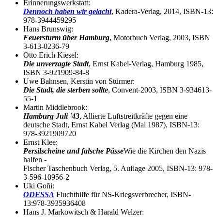
Erinnerungswerkstatt:
Dennoch haben wir gelacht
, Kadera-Verlag, 2014, ISBN-13:
978-3944459295
Hans Brunswig:
Feuersturm über Hamburg
, Motorbuch Verlag, 2003, ISBN
3-613-0236-79
Otto Erich Kiesel:
Die unverzagte Stadt
, Ernst Kabel-Verlag, Hamburg 1985,
ISBN 3-921909-84-8
Uwe Bahnsen, Kerstin von Stürmer:
Die Stadt, die sterben sollte
, Convent-2003, ISBN 3-934613-
55-1
Martin Middlebrook:
Hamburg Juli '43
, Allierte Luftstreitkräfte gegen eine
deutsche Stadt, Ernst Kabel Verlag (Mai 1987), ISBN-13:
978-3921909720
Ernst Klee:
Persilscheine und falsche Pässe
Wie die Kirchen den Nazis
halfen -
Fischer Taschenbuch Verlag, 5. Auflage 2005, ISBN-13: 978-
3-596-10956-2
Uki Goñi:
ODESSA
Fluchthilfe für NS-Kriegsverbrecher, ISBN-
13:978-3935936408
Hans J. Markowitsch & Harald Welzer: