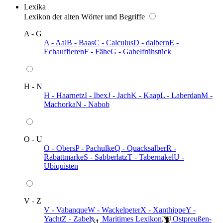
Lexika
Lexikon der alten Wörter und Begriffe
A - G
A - Aal
B - Baas
C - Calculus
D - dalbern
E -
Echauffieren
F - Fähe
G - Gabelfrühstück
H - N
H - Haarnetz
I - Ibex
J - Jach
K - Kaap
L - Laberdan
M -
Machorka
N - Nabob
O - U
O - Obers
P - Pachulke
Q - Quacksalber
R -
Rabattmarke
S - Sabberlatz
T - Tabernakel
U -
Ubiquisten
V - Z
V - Vabanque
W - Wackelpeter
X - Xanthippe
Y -
Yacht
Z - Zabel
️ Maritimes Lexikon
️ Ostpreußen-