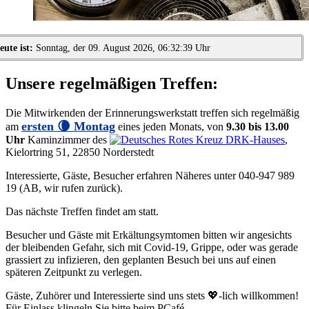
eute ist:
Sonntag, der 09. August 2026, 06:32:39 Uhr
Unsere regelmäßigen Treffen:
Die Mitwirkenden der Erinnerungswerkstatt treffen sich regelmäßig
ersten 🌘 Montag
am
eines jeden Monats, von
9.30 bis 13.00
Uhr
Kaminzimmer des
DRK-Hauses
,
Kielortring 51, 22850 Norderstedt
Interessierte, Gäste, Besucher erfahren Näheres unter 040-947 989
19 (AB, wir rufen zurück).
Das nächste Treffen findet am
statt.
Besucher und Gäste mit Erkältungsymtomen bitten wir angesichts
der bleibenden Gefahr, sich mit Covid-19, Grippe, oder was gerade
grassiert zu infizieren, den geplanten Besuch bei uns auf einen
späteren Zeitpunkt zu verlegen.
Gäste, Zuhörer und Interessierte sind uns stets
💖-lich
willkommen!
Für Einlass klingeln Sie bitte beim PCafé.