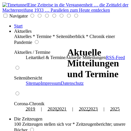
Eine Zeitreise in die Vergangenheit … die Zeittafel der
Machtergreifung 1933 … Parallelen zum Heute entdecken
Navigator
Start
Aktuelles
Aktuelles * Termine * Seitenüberblick * Chronik einer
Pandemie
Aktuelle
Aktuelles / Termine
Leitartikel & Termine
Aktuelle Mitteilungen
RSS-Feed
Mitteilungen
und Termine
Seitenübersicht
Sitemap
Impressum
Datenschutz
Corona-Chronik
2019
|
2020
2021
|
2022
2023
|
2025
Die Zeitzeugen
100 Zeitzeugen stellen sich vor * Zeitzeugenberichte; unsere
Bücher