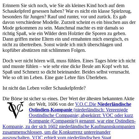
Erinnern Sie sich noch, wie Sie als kleines Kind hoch auf dem
Schaukelpferd gesessen haben? War es nicht ein klasse Spielzeug,
besonders für Jungen? Rauf und runter, vor und zurück. Es gab
davon verschiedene Modelle. Zurzeit scheint es ein bisschen aus der
Mode gekommen zu sein. Manchmal machte es mir damals so
richtig Spaß, wie ein Wilder dem Holztier die Sporen zu geben.
Dann griffen meine Eltern ein und ermahnten mich energisch, es
nicht zu übertreiben. Sonst würde ich mich überschlagen und
kopfüber abstürzen mit schlimmen Folgen.
Doch wer nicht hören will, muss fühlen. Eines Tages hörte ich nicht
und musste fühlen – wie sehr eine dicke Beule am Kopf weh tut.
Spaß und Schmerz so dicht beieinander. Beides selbst verursacht.
Wie so oft im Leben. Eine gute Lehre fürs Überleben.
Ist nicht das Leben voller Schaukelpferde?
Die Börse ist sicher so eines. Der Wert der ältesten bekannten Aktie
der Welt, 1606 von der
V.O.C.
Die
Niederländische
Ostindien-Kompanie
(niederländisch: Vereenigde
Oostindische Compagnie; abgekürzt: VOC oder kurz
Kompanie (Compagnie)) genannt, war eine Ostindien-
Kompanie, zu der sich 1602 niederländische Kaufmannskompanien
zusammenschlossen, um die Konkurrenz untereinander
auszuschalten. VOC erhielt vom niederländischen Staat