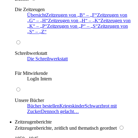
Die Zeitzeugen
Übersicht
Zeitzeugen von
B
–
F
Zeitzeugen von
G
–
H
Zeitzeugen von
H
–
K
Zeitzeugen von
K
–
P
Zeitzeugen von
P
–
S
Zeitzeugen von
S
–
Z
Schreibwerkstatt
Die Schreibwerkstatt
Für Mitwirkende
LogIn Intern
Unsere Bücher
Bücher bestellen
Kriegskinder
Schwarzbrot mit
Zucker
Dennoch gelacht…
Zeitzeugenberichte
Zeitzeugenberichte, zeitlich und thematisch geordnet