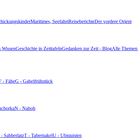
chickungskinder
Maritimes, Seefahrt
Reiseberichte
Der vordere Orient
s Wissen
Geschichte in Zeittafeln
Gedanken zur Zeit - Blog
Alle Themen 
F - Fähe
G - Gabelfrühstück
achorka
N - Nabob
 - Sabberlatz
T - Tabernakel
U - Ubiquisten