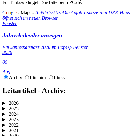
Für Einlass klingeln Sie bitte beim PCafé.
G
o
o
g
l
e
- Maps -
Anfahrtsskizze
Die Anfahrtsskizze zum DRK Haus
öffnet sich im neuen Browser-
Fenster
Jahreskalender anzeigen
Ein Jahreskalender 2026 im PopUp-Fenster
2026
06
Aug
Archiv
Literatur
Links
Leitartikel - Archiv:
2026
2025
2024
2023
2022
2021
2020