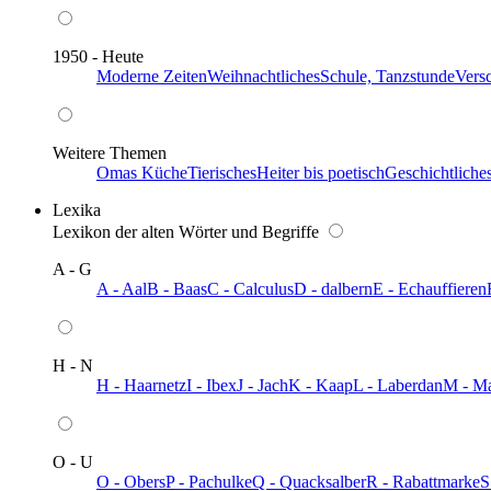
1950 - Heute
Moderne Zeiten
Weihnachtliches
Schule, Tanzstunde
Vers
Weitere Themen
Omas Küche
Tierisches
Heiter bis poetisch
Geschichtliche
Lexika
Lexikon der alten Wörter und Begriffe
A - G
A - Aal
B - Baas
C - Calculus
D - dalbern
E - Echauffieren
H - N
H - Haarnetz
I - Ibex
J - Jach
K - Kaap
L - Laberdan
M - M
O - U
O - Obers
P - Pachulke
Q - Quacksalber
R - Rabattmarke
S