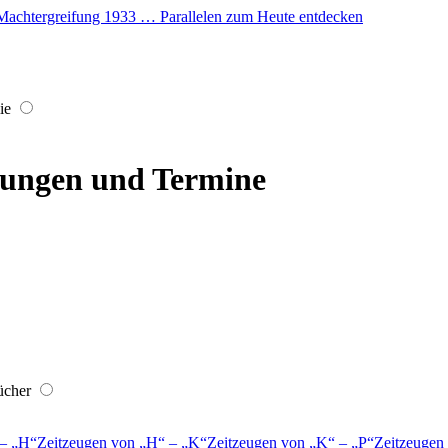
er Machtergreifung 1933 … Parallelen zum Heute entdecken
ie
ilungen und Termine
ücher
–
H
Zeitzeugen von
H
–
K
Zeitzeugen von
K
–
P
Zeitzeugen