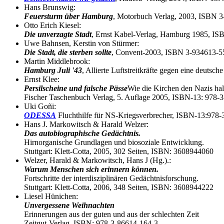
Hans Brunswig:
Feuersturm über Hamburg
, Motorbuch Verlag, 2003, ISBN 
Otto Erich Kiesel:
Die unverzagte Stadt
, Ernst Kabel-Verlag, Hamburg 1985, I
Uwe Bahnsen, Kerstin von Stürmer:
Die Stadt, die sterben sollte
, Convent-2003, ISBN 3-934613-5
Martin Middlebrook:
Hamburg Juli '43
, Allierte Luftstreitkräfte gegen eine deut
Ernst Klee:
Persilscheine und falsche Pässe
Wie die Kirchen den Nazis hal
Fischer Taschenbuch Verlag, 5. Auflage 2005, ISBN-13: 978-
Uki Goñi:
ODESSA
Fluchthilfe für NS-Kriegsverbrecher, ISBN-13:978
Hans J. Markowitsch & Harald Welzer:
Das autobiographische Gedächtnis.
Hirnorganische Grundlagen und biosoziale Entwicklung.
Stuttgart: Klett-Cotta, 2005, 302 Seiten, ISBN: 3608944060
Welzer, Harald & Markowitsch, Hans J (Hg.).:
Warum Menschen sich erinnern können.
Fortschritte der interdisziplinären Gedächtnisforschung.
Stuttgart: Klett-Cotta, 2006, 348 Seiten, ISBN: 3608944222
Liesel Hünichen:
Unvergessene Weihnachten
Erinnerungen aus der guten und aus der schlechten Zeit
Zeitgut-Verlag, ISBN: 978-3-86614-164-3