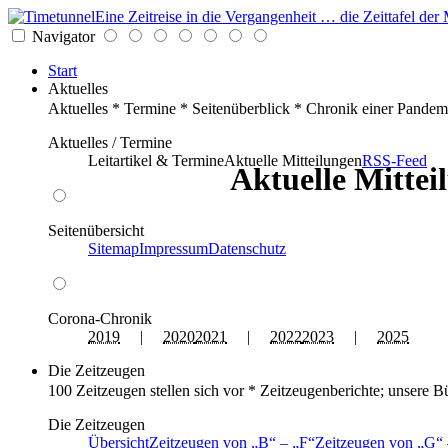
Eine Zeitreise in die Vergangenheit … die Zeittafel d
Navigator
Start
Aktuelles
Aktuelles * Termine * Seitenüberblick * Chronik einer Pandem
Aktuelles / Termine
Leitartikel & Termine
Aktuelle Mitteilungen
RSS-Feed
Aktuelle Mitte
Seitenübersicht
Sitemap
Impressum
Datenschutz
Corona-Chronik
2019
|
2020
2021
|
2022
2023
|
2025
Die Zeitzeugen
100 Zeitzeugen stellen sich vor * Zeitzeugenberichte; unsere B
Die Zeitzeugen
Übersicht
Zeitzeugen von
B
–
F
Zeitzeugen von
G