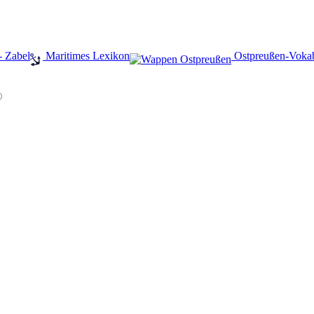
- Zabel
️ Maritimes Lexikon
️ Ostpreußen-Voka