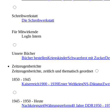
Schreibwerkstatt
Die Schreibwerkstatt
Für Mitwirkende
LogIn Intern
Unsere Bücher
Bücher bestellen
Kriegskinder
Schwarzbrot mit Zucker
De
Zeitzeugenberichte
Zeitzeugenberichte, zeitlich und thematisch geordnet
1850 - 1945
Kaiserreich
1900 - 1939
Erster Weltkrieg
NS-Diktatur
Zwei
1945 - 1950 - Heute
Nachkriegszeit
Währungsreform
40 Jahre DDR
1950 - 19