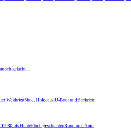
nnoch gelacht…
ter Weltkrieg
Shoa, Holocaust
U-Boot und Seekrieg
70
1980 bis Heute
Fluchtgeschichten
Rund ums Auto