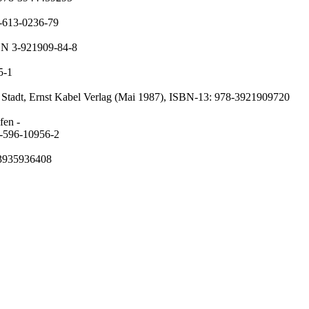
3-613-0236-79
SBN 3-921909-84-8
5-1
sche Stadt, Ernst Kabel Verlag (Mai 1987), ISBN-13: 978-3921909720
fen -
3-596-10956-2
-3935936408