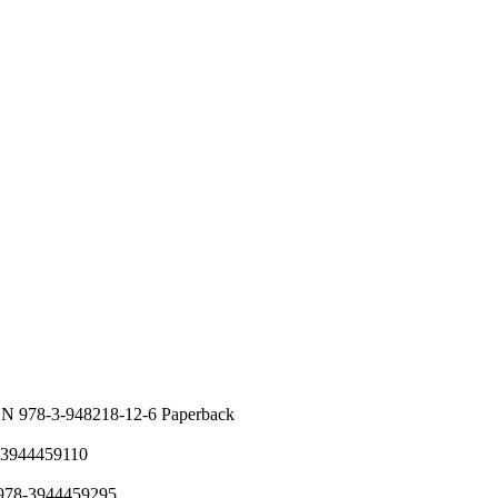
SBN 978-3-948218-12-6 Paperback
8-3944459110
 978-3944459295