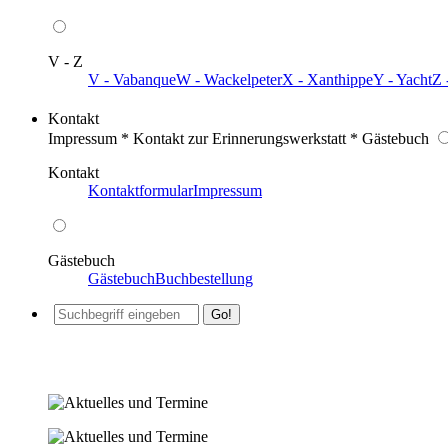
V - Z
V - Vabanque
W - Wackelpeter
X - Xanthippe
Y - Yacht
Z 
Kontakt
Impressum * Kontakt zur Erinnerungswerkstatt * Gästebuch
Kontakt
Kontaktformular
Impressum
Gästebuch
Gästebuch
Buchbestellung