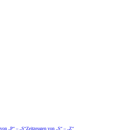
 von
P
–
S
Zeitzeugen von
S
–
Z