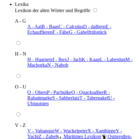
Lexika
Lexikon der alten Wörter und Begriffe
A - G
A - Aal
B - Baas
C - Calculus
D - dalbern
E -
Echauffieren
F - Fähe
G - Gabelfrühstück
H - N
H - Haarnetz
I - Ibex
J - Jach
K - Kaap
L - Laberdan
M -
Machorka
N - Nabob
O - U
O - Obers
P - Pachulke
Q - Quacksalber
R -
Rabattmarke
S - Sabberlatz
T - Tabernakel
U -
Ubiquisten
V - Z
V - Vabanque
W - Wackelpeter
X - Xanthippe
Y -
Yacht
Z - Zabel
️ Maritimes Lexikon
️ Ostpreußen-