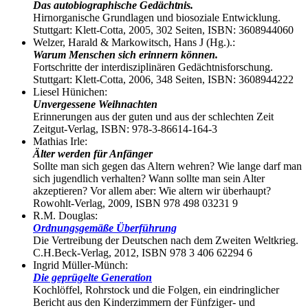
Das autobiographische Gedächtnis.
Hirnorganische Grundlagen und biosoziale Entwicklung.
Stuttgart: Klett-Cotta, 2005, 302 Seiten, ISBN: 3608944060
Welzer, Harald & Markowitsch, Hans J (Hg.).:
Warum Menschen sich erinnern können.
Fortschritte der interdisziplinären Gedächtnisforschung.
Stuttgart: Klett-Cotta, 2006, 348 Seiten, ISBN: 3608944222
Liesel Hünichen:
Unvergessene Weihnachten
Erinnerungen aus der guten und aus der schlechten Zeit
Zeitgut-Verlag, ISBN: 978-3-86614-164-3
Mathias Irle:
Älter werden für Anfänger
Sollte man sich gegen das Altern wehren? Wie lange darf man
sich jugendlich verhalten? Wann sollte man sein Alter
akzeptieren? Vor allem aber: Wie altern wir überhaupt?
Rowohlt-Verlag, 2009, ISBN 978 498 03231 9
R.M. Douglas:
Ordnungsgemäße Überführung
Die Vertreibung der Deutschen nach dem Zweiten Weltkrieg.
C.H.Beck-Verlag, 2012, ISBN 978 3 406 62294 6
Ingrid Müller-Münch:
Die geprügelte Generation
Kochlöffel, Rohrstock und die Folgen, ein eindringlicher
Bericht aus den Kinderzimmern der Fünfziger- und