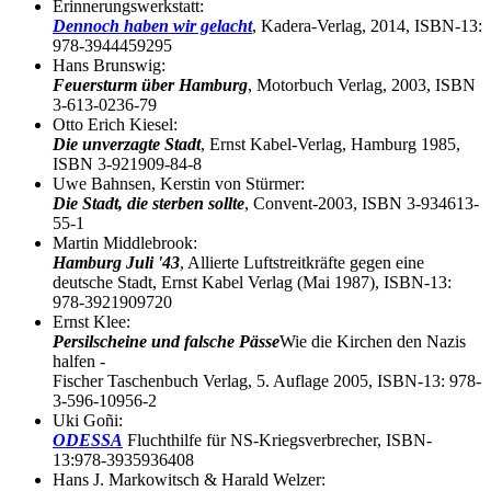
Erinnerungswerkstatt:
Dennoch haben wir gelacht
, Kadera-Verlag, 2014, ISBN-13:
978-3944459295
Hans Brunswig:
Feuersturm über Hamburg
, Motorbuch Verlag, 2003, ISBN
3-613-0236-79
Otto Erich Kiesel:
Die unverzagte Stadt
, Ernst Kabel-Verlag, Hamburg 1985,
ISBN 3-921909-84-8
Uwe Bahnsen, Kerstin von Stürmer:
Die Stadt, die sterben sollte
, Convent-2003, ISBN 3-934613-
55-1
Martin Middlebrook:
Hamburg Juli '43
, Allierte Luftstreitkräfte gegen eine
deutsche Stadt, Ernst Kabel Verlag (Mai 1987), ISBN-13:
978-3921909720
Ernst Klee:
Persilscheine und falsche Pässe
Wie die Kirchen den Nazis
halfen -
Fischer Taschenbuch Verlag, 5. Auflage 2005, ISBN-13: 978-
3-596-10956-2
Uki Goñi:
ODESSA
Fluchthilfe für NS-Kriegsverbrecher, ISBN-
13:978-3935936408
Hans J. Markowitsch & Harald Welzer: