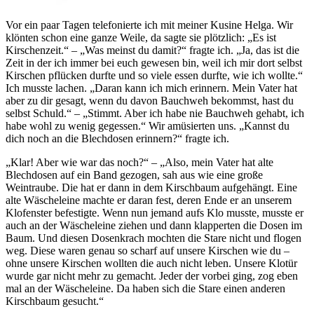
Vor ein paar Tagen telefonierte ich mit meiner Kusine Helga. Wir
klönten schon eine ganze Weile, da sagte sie plötzlich:
Es ist
Kirschenzeit.
–
Was meinst du damit?
fragte ich.
Ja, das ist die
Zeit in der ich immer bei euch gewesen bin, weil ich mir dort selbst
Kirschen pflücken durfte und so viele essen durfte, wie ich wollte.
Ich musste lachen.
Daran kann ich mich erinnern. Mein Vater hat
aber zu dir gesagt, wenn du davon Bauchweh bekommst, hast du
selbst Schuld.
–
Stimmt. Aber ich habe nie Bauchweh gehabt, ich
habe wohl zu wenig gegessen.
Wir amüsierten uns.
Kannst du
dich noch an die Blechdosen erinnern?
fragte ich.
Klar! Aber wie war das noch?
–
Also, mein Vater hat alte
Blechdosen auf ein Band gezogen, sah aus wie eine große
Weintraube. Die hat er dann in dem Kirschbaum aufgehängt. Eine
alte Wäscheleine machte er daran fest, deren Ende er an unserem
Klofenster befestigte. Wenn nun jemand aufs Klo musste, musste er
auch an der Wäscheleine ziehen und dann klapperten die Dosen im
Baum. Und diesen Dosenkrach mochten die Stare nicht und flogen
weg. Diese waren genau so scharf auf unsere Kirschen wie du –
ohne unsere Kirschen wollten die auch nicht leben. Unsere Klotür
wurde gar nicht mehr zu gemacht. Jeder der vorbei ging, zog eben
mal an der Wäscheleine. Da haben sich die Stare einen anderen
Kirschbaum gesucht.