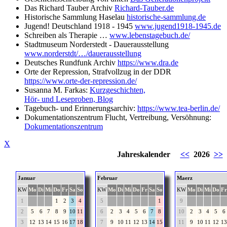
Das Richard Tauber Archiv
Richard-Tauber.de
Historische Sammlung Haselau
historische-sammlung.de
Jugend! Deutschland 1918 - 1945
www.jugend1918-1945.de
Schreiben als Therapie …
www.lebenstagebuch.de/
Stadtmuseum Norderstedt - Dauerausstellung
www.norderstdt/…/dauerausstellung
Deutsches Rundfunk Archiv
https://www.dra.de
Orte der Repression, Strafvollzug in der DDR
https://www.orte-der-repression.de/
Susanna M. Farkas:
Kurzgeschichten,
Hör- und Leseproben, Blog
Tagebuch- und Erinnerungsarchiv:
https://www.tea-berlin.de/
Dokumentationszentrum Flucht, Vertreibung, Versöhnung:
Dokumentationszentrum
X
Jahreskalender
<<
2026
>>
Januar
Februar
Maerz
KW
Mo
Di
Mi
Do
Fr
Sa
So
KW
Mo
Di
Mi
Do
Fr
Sa
So
KW
Mo
Di
Mi
Do
Fr
1
1
2
3
4
5
1
9
2
5
6
7
8
9
10
11
6
2
3
4
5
6
7
8
10
2
3
4
5
6
3
12
13
14
15
16
17
18
7
9
10
11
12
13
14
15
11
9
10
11
12
13