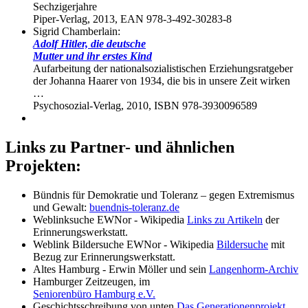
Sechzigerjahre
Piper-Verlag, 2013, EAN 978-3-492-30283-8
Sigrid Chamberlain:
Adolf Hitler, die deutsche
Mutter und ihr erstes Kind
Aufarbeitung der nationalsozialistischen Erziehungsratgeber
der Johanna Haarer von 1934, die bis in unsere Zeit wirken
…
Psychosozial-Verlag, 2010, ISBN 978-3930096589
Links zu Partner- und ähnlichen
Projekten:
Bündnis für Demokratie und Toleranz – gegen Extremismus
und Gewalt:
buendnis-toleranz.de
Weblinksuche EWNor - Wikipedia
Links zu Artikeln
der
Erinnerungswerkstatt.
Weblink Bildersuche EWNor - Wikipedia
Bildersuche
mit
Bezug zur Erinnerungswerkstatt.
Altes Hamburg - Erwin Möller und sein
Langenhorm-Archiv
Hamburger Zeitzeugen, im
Seniorenbüro Hamburg e.V.
Geschichtsschreibung von unten
Das Generationenprojekt