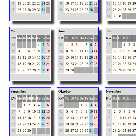
4
19
20
21
22
23
24
25
8
16
17
18
19
20
21
22
12
16
17
18
19
20
5
26
27
28
29
30
31
9
23
24
25
26
27
28
13
23
24
25
26
27
14
30
31
Mai
Juni
Juli
KW
Mo
Di
Mi
Do
Fr
Sa
So
KW
Mo
Di
Mi
Do
Fr
Sa
So
KW
Mo
Di
Mi
Do
Fr
18
1
2
3
23
1
2
3
4
5
6
7
27
1
2
3
19
4
5
6
7
8
9
10
24
8
9
10
11
12
13
14
28
6
7
8
9
10
20
11
12
13
14
15
16
17
25
15
16
17
18
19
20
21
29
13
14
15
16
17
21
18
19
20
21
22
23
24
26
22
23
24
25
26
27
28
30
20
21
22
23
24
22
25
26
27
28
29
30
31
27
29
30
31
27
28
29
30
31
September
Oktober
November
KW
Mo
Di
Mi
Do
Fr
Sa
So
KW
Mo
Di
Mi
Do
Fr
Sa
So
KW
Mo
Di
Mi
Do
Fr
36
1
2
3
4
5
6
40
1
2
3
4
44
37
7
8
9
10
11
12
13
41
5
6
7
8
9
10
11
45
2
3
4
5
6
38
14
15
16
17
18
19
20
42
12
13
14
15
16
17
18
46
9
10
11
12
13
39
21
22
23
24
25
26
27
43
19
20
21
22
23
24
25
47
16
17
18
19
20
40
28
29
30
44
26
27
28
29
30
31
48
23
24
25
26
27