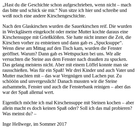
Hast du die Geschichte schon aufgeschrieben, wenn nicht – mach
das bitte und schick sie mir.
Nun sitze ich hier und schreibe und
weiß noch eine andere Kirschengeschichte.
Nach den Glaskirschen wurden die Sauerkirschen reif. Die wurden
in Weckgläsern eingekocht oder meine Mutter kochte daraus eine
Kirschensuppe mit Grießklößen. Sie hatte nicht immer die Zeit, die
Kirschen vorher zu entsteinen und dann gab es
Spucksuppe
.
Wenn diese am Mittag auf den Tisch kam, wurden die Fenster
geöffnet. Warum? Dann gab es Wettspucken bei uns. Wir alle
versuchten die Steine aus dem Fenster nach draußen zu spucken.
Das gelang meistens nicht. Aber mit einem Löffel konnte man sie
rausschießen. Was für ein Spaß! Wir drei Kinder und auch Vater und
Mutter machten mit – das war Vergnügen und Lachen pur. Zu
schööön und unvergesslich! Danach mussten wir die Steine
aufsammeln, Fenster und auch die Fensterbank reinigen – aber das
war der Spaß allemal wert.
Eigentlich möchte ich mal Kirschensuppe mit Steinen kochen – aber
allein macht es doch keinen Spaß oder? Soll ich das mal probieren?
Was meinst du? –
Inge Hellwege, im Sommer 2017