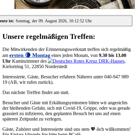
eute ist:
Sonntag, der 09. August 2026, 10:12:52 Uhr
Unsere regelmäßigen Treffen:
Die Mitwirkenden der Erinnerungswerkstatt treffen sich regelmäßig
ersten 🌘 Montag
am
eines jeden Monats, von
9.30 bis 13.00
Uhr
Kaminzimmer des
DRK-Hauses
,
Kielortring 51, 22850 Norderstedt
Interessierte, Gäste, Besucher erfahren Näheres unter 040-947 989
19 (AB, wir rufen zurück).
Das nächste Treffen findet am
statt.
Besucher und Gäste mit Erkältungsymtomen bitten wir angesichts
der bleibenden Gefahr, sich mit Covid-19, Grippe, oder was gerade
grassiert zu infizieren, den geplanten Besuch bei uns auf einen
späteren Zeitpunkt zu verlegen.
Gäste, Zuhörer und Interessierte sind uns stets
💖-lich
willkommen!
Für Einlass klingeln Sie bitte beim PCafé.