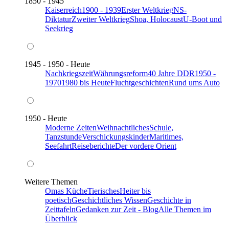
1850 - 1945
Kaiserreich
1900 - 1939
Erster Weltkrieg
NS-
Diktatur
Zweiter Weltkrieg
Shoa, Holocaust
U-Boot und
Seekrieg
1945 - 1950 - Heute
Nachkriegszeit
Währungsreform
40 Jahre DDR
1950 -
1970
1980 bis Heute
Fluchtgeschichten
Rund ums Auto
1950 - Heute
Moderne Zeiten
Weihnachtliches
Schule,
Tanzstunde
Verschickungskinder
Maritimes,
Seefahrt
Reiseberichte
Der vordere Orient
Weitere Themen
Omas Küche
Tierisches
Heiter bis
poetisch
Geschichtliches Wissen
Geschichte in
Zeittafeln
Gedanken zur Zeit - Blog
Alle Themen im
Überblick