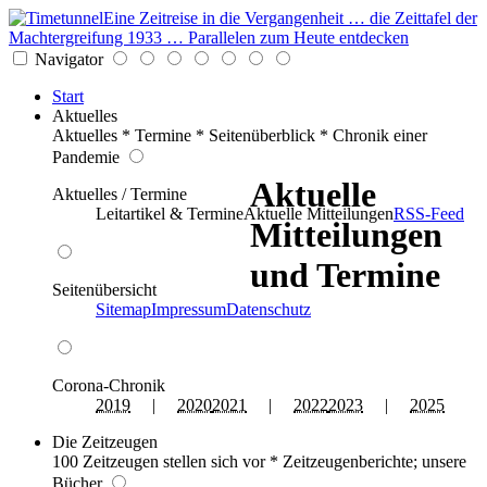
Eine Zeitreise in die Vergangenheit … die Zeittafel der
Machtergreifung 1933 … Parallelen zum Heute entdecken
Navigator
Start
Aktuelles
Aktuelles * Termine * Seitenüberblick * Chronik einer
Pandemie
Aktuelle
Aktuelles / Termine
Leitartikel & Termine
Aktuelle Mitteilungen
RSS-Feed
Mitteilungen
und Termine
Seitenübersicht
Sitemap
Impressum
Datenschutz
Corona-Chronik
2019
|
2020
2021
|
2022
2023
|
2025
Die Zeitzeugen
100 Zeitzeugen stellen sich vor * Zeitzeugenberichte; unsere
Bücher