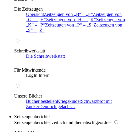
Die Zeitzeugen
Übersicht
Zeitzeugen von
B
–
F
Zeitzeugen von
G
–
H
Zeitzeugen von
H
–
K
Zeitzeugen von
K
–
P
Zeitzeugen von
P
–
S
Zeitzeugen von
S
–
Z
Schreibwerkstatt
Die Schreibwerkstatt
Für Mitwirkende
LogIn Intern
Unsere Bücher
Bücher bestellen
Kriegskinder
Schwarzbrot mit
Zucker
Dennoch gelacht…
Zeitzeugenberichte
Zeitzeugenberichte, zeitlich und thematisch geordnet